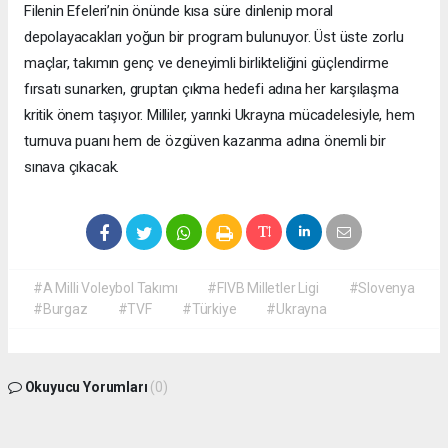
Filenin Efeleri’nin önünde kısa süre dinlenip moral
depolayacakları yoğun bir program bulunuyor. Üst üste zorlu
maçlar, takımın genç ve deneyimli birlikteliğini güçlendirme
fırsatı sunarken, gruptan çıkma hedefi adına her karşılaşma
kritik önem taşıyor. Milliler, yarınki Ukrayna mücadelesiyle, hem
turnuva puanı hem de özgüven kazanma adına önemli bir
sınava çıkacak.
#A Milli Voleybol Takımı
#FIVB Milletler Ligi
#Slovenya
#Burgaz
#TVF
#Türkiye
#Ukrayna
Okuyucu Yorumları
(0)