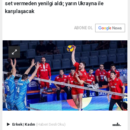
set vermeden yenilgi aldı; yarın Ukrayna ile
karşılaşacak
ABONE OL
Erkek
|
Kadın
(Haberi Sesli Oku)