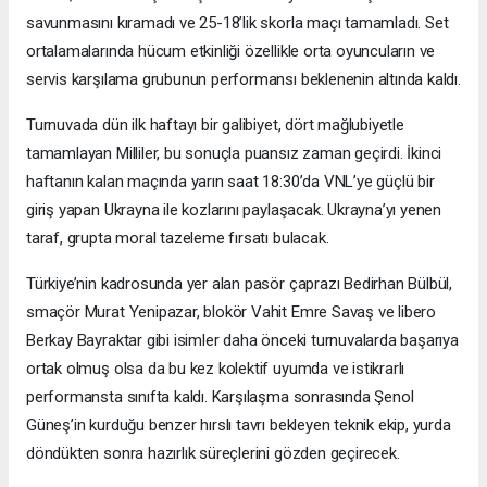
savunmasını kıramadı ve 25-18’lik skorla maçı tamamladı. Set
ortalamalarında hücum etkinliği özellikle orta oyuncuların ve
servis karşılama grubunun performansı beklenenin altında kaldı.
Turnuvada dün ilk haftayı bir galibiyet, dört mağlubiyetle
tamamlayan Milliler, bu sonuçla puansız zaman geçirdi. İkinci
haftanın kalan maçında yarın saat 18:30’da VNL’ye güçlü bir
giriş yapan Ukrayna ile kozlarını paylaşacak. Ukrayna’yı yenen
taraf, grupta moral tazeleme fırsatı bulacak.
Türkiye’nin kadrosunda yer alan pasör çaprazı Bedirhan Bülbül,
smaçör Murat Yenipazar, blokör Vahit Emre Savaş ve libero
Berkay Bayraktar gibi isimler daha önceki turnuvalarda başarıya
ortak olmuş olsa da bu kez kolektif uyumda ve istikrarlı
performansta sınıfta kaldı. Karşılaşma sonrasında Şenol
Güneş’in kurduğu benzer hırslı tavrı bekleyen teknik ekip, yurda
döndükten sonra hazırlık süreçlerini gözden geçirecek.