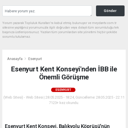
Gönder
Yorum yazarak Topluluk Kuralları’nı kabul etmiş bulunuyor ve meydantv.com.tr
sitesine yaptığınız yorumunuzla ilgili doğrudan veya dolaylı tüm sorumluluğu tek
başınıza üstleniyorsunuz. Yazılan tüm yorumlardan site yönetimi hiçbir şekilde
sorumlu tutulamaz.
Anasayfa
Esenyurt
Esenyurt Kent Konseyi'nden İBB ile
Önemli Görüşme
ESENYURT
(Web Sitesi) - Web Sitesi | 28.05.2025 - 18:24, Güncelleme: 28.05.2025 - 22:11
7123+ kez okundu.
Esenyurt Kent Konseyi, Balıkyolu Köprüsü'nün