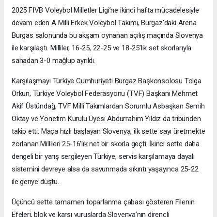
2025 FIVB Voleybol Milletler Ligi’ne ikinci hafta mücadelesiyle
devam eden A Milli Erkek Voleybol Takımı, Burgaz’daki Arena
Burgas salonunda bu akşam oynanan açılış maçında Slovenya
ile karşılaştı. Milliler, 16-25, 22-25 ve 18-25’lik set skorlarıyla
sahadan 3-0 mağlup ayrıldı.
Karşılaşmayı Türkiye Cumhuriyeti Burgaz Başkonsolosu Tolga
Orkun, Türkiye Voleybol Federasyonu (TVF) Başkanı Mehmet
Akif Üstündağ, TVF Milli Takımlardan Sorumlu Asbaşkan Semih
Oktay ve Yönetim Kurulu Üyesi Abdurrahim Yıldız da tribünden
takip etti. Maça hızlı başlayan Slovenya, ilk sette sayı üretmekte
zorlanan Millileri 25-16’lık net bir skorla geçti. İkinci sette daha
dengeli bir yarış sergileyen Türkiye, servis karşılamaya dayalı
sistemini devreye alsa da savunmada sıkıntı yaşayınca 25-22
ile geriye düştü.
Üçüncü sette tamamen toparlanma çabası gösteren Filenin
Efeleri, blok ve karşı vuruşlarda Slovenya’nın dirençli