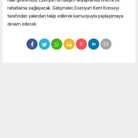
rahatlama sağlayacak. Gelişmeler, Esenyurt Kent Konseyi
tarafından yakından takip edilerek kamuoyuyla paylaşılmaya
devam edecek.
Okuyucu Yorumları
(0)
Gönder
Yorum yazarak Topluluk Kuralları’nı kabul etmiş bulunuyor ve meydantv.com.tr
sitesine yaptığınız yorumunuzla ilgili doğrudan veya dolaylı tüm sorumluluğu tek
başınıza üstleniyorsunuz. Yazılan tüm yorumlardan site yönetimi hiçbir şekilde
sorumlu tutulamaz.