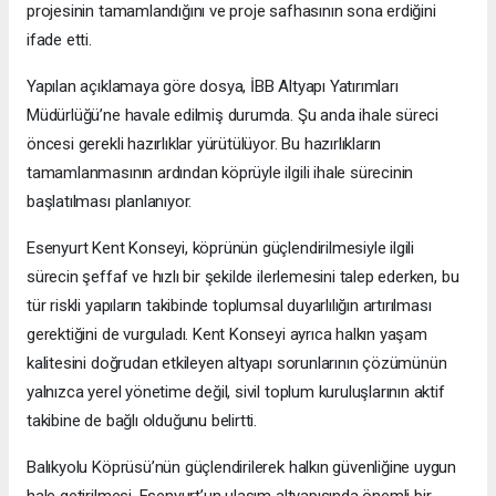
projesinin tamamlandığını ve proje safhasının sona erdiğini
ifade etti.
Yapılan açıklamaya göre dosya, İBB Altyapı Yatırımları
Müdürlüğü’ne havale edilmiş durumda. Şu anda ihale süreci
öncesi gerekli hazırlıklar yürütülüyor. Bu hazırlıkların
tamamlanmasının ardından köprüyle ilgili ihale sürecinin
başlatılması planlanıyor.
Esenyurt Kent Konseyi, köprünün güçlendirilmesiyle ilgili
sürecin şeffaf ve hızlı bir şekilde ilerlemesini talep ederken, bu
tür riskli yapıların takibinde toplumsal duyarlılığın artırılması
gerektiğini de vurguladı. Kent Konseyi ayrıca halkın yaşam
kalitesini doğrudan etkileyen altyapı sorunlarının çözümünün
yalnızca yerel yönetime değil, sivil toplum kuruluşlarının aktif
takibine de bağlı olduğunu belirtti.
Balıkyolu Köprüsü’nün güçlendirilerek halkın güvenliğine uygun
hale getirilmesi, Esenyurt’un ulaşım altyapısında önemli bir