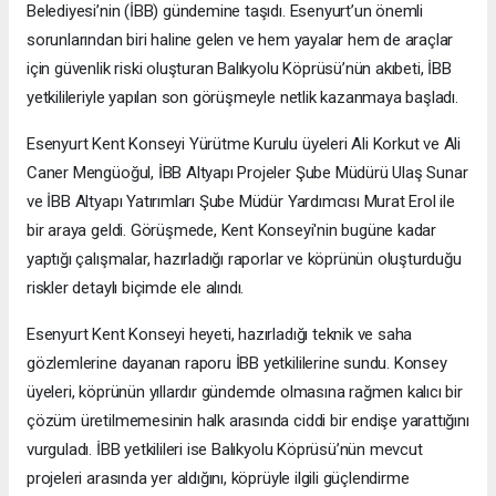
Belediyesi’nin (İBB) gündemine taşıdı. Esenyurt’un önemli
sorunlarından biri haline gelen ve hem yayalar hem de araçlar
için güvenlik riski oluşturan Balıkyolu Köprüsü’nün akıbeti, İBB
yetkilileriyle yapılan son görüşmeyle netlik kazanmaya başladı.
Esenyurt Kent Konseyi Yürütme Kurulu üyeleri Ali Korkut ve Ali
Caner Mengüoğul, İBB Altyapı Projeler Şube Müdürü Ulaş Sunar
ve İBB Altyapı Yatırımları Şube Müdür Yardımcısı Murat Erol ile
bir araya geldi. Görüşmede, Kent Konseyi'nin bugüne kadar
yaptığı çalışmalar, hazırladığı raporlar ve köprünün oluşturduğu
riskler detaylı biçimde ele alındı.
Esenyurt Kent Konseyi heyeti, hazırladığı teknik ve saha
gözlemlerine dayanan raporu İBB yetkililerine sundu. Konsey
üyeleri, köprünün yıllardır gündemde olmasına rağmen kalıcı bir
çözüm üretilmemesinin halk arasında ciddi bir endişe yarattığını
vurguladı. İBB yetkilileri ise Balıkyolu Köprüsü’nün mevcut
projeleri arasında yer aldığını, köprüyle ilgili güçlendirme