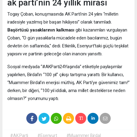
ak parti’nin 24 yıllık mirası
Togay Çoban, konuşmasında AK Parti’nin 24 yılını “milletin
iradesiyle yazılmış bir başarı hikâyesi” olarak tanımladı.
Başörtüsü yasaklarının kalkması
gibi kazanımları vurgulayan
Çoban, “O gün yasaklarla mücadele eden bacılarımız, bugün
devletin ön saflarında,” dedi. Etkinlik, Esenyurt’taki güçlü teşkilat
yapısını ve partinin geleceğe olan inancını yansıttı.
Sosyal medyada “#AKParti24Yaşında” etiketiyle paylaşımlar
yapılırken, Birdal’ın “100 yıl” çıkışı tartışma yarattı. Bir kullanıcı,
“Muammer Birdal’ın enerjisi müthiş, AK Parti’ye güvenimiz tam!”
derken, bir diğeri, “100 yıl iddialı, ama millet desteklerse neden
olmasın?” yorumunu yaptı.
#AK Parti
#Esenyurt
#Muammer Birdal