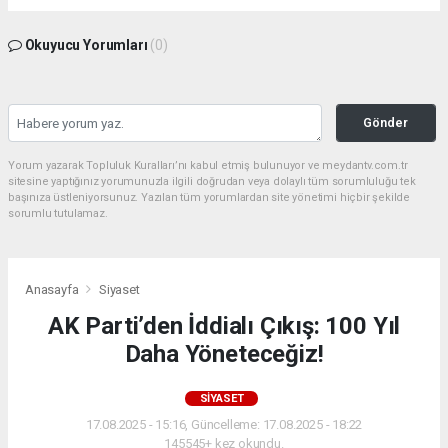
Okuyucu Yorumları
(0)
Gönder
Yorum yazarak Topluluk Kuralları’nı kabul etmiş bulunuyor ve meydantv.com.tr
sitesine yaptığınız yorumunuzla ilgili doğrudan veya dolaylı tüm sorumluluğu tek
başınıza üstleniyorsunuz. Yazılan tüm yorumlardan site yönetimi hiçbir şekilde
sorumlu tutulamaz.
Anasayfa
Siyaset
AK Parti’den İddialı Çıkış: 100 Yıl
Daha Yöneteceğiz!
SIYASET
17.08.2025 - 15:16, Güncelleme: 17.08.2025 - 18:22
145545+ kez okundu.