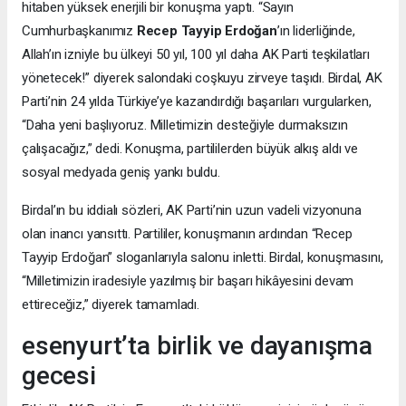
hitaben yüksek enerjili bir konuşma yaptı. “Sayın
Cumhurbaşkanımız
Recep Tayyip Erdoğan
’ın liderliğinde,
Allah’ın izniyle bu ülkeyi 50 yıl, 100 yıl daha AK Parti teşkilatları
yönetecek!” diyerek salondaki coşkuyu zirveye taşıdı. Birdal, AK
Parti’nin 24 yılda Türkiye’ye kazandırdığı başarıları vurgularken,
“Daha yeni başlıyoruz. Milletimizin desteğiyle durmaksızın
çalışacağız,” dedi. Konuşma, partililerden büyük alkış aldı ve
sosyal medyada geniş yankı buldu.
Birdal’ın bu iddialı sözleri, AK Parti’nin uzun vadeli vizyonuna
olan inancı yansıttı. Partililer, konuşmanın ardından “Recep
Tayyip Erdoğan” sloganlarıyla salonu inletti. Birdal, konuşmasını,
“Milletimizin iradesiyle yazılmış bir başarı hikâyesini devam
ettireceğiz,” diyerek tamamladı.
esenyurt’ta birlik ve dayanışma
gecesi