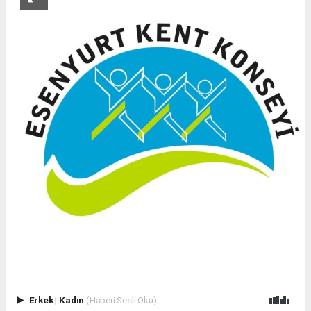
Erkek
|
Kadın
(Haberi Sesli Oku)