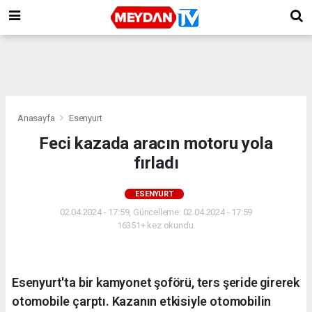
Anasayfa
Esenyurt
Feci kazada aracın motoru yola
fırladı
ESENYURT
02.04.2024 - 17:59, Güncelleme: 02.04.2024 - 17:59
16351+ kez okundu.
Esenyurt'ta bir kamyonet şoförü, ters şeride girerek
otomobile çarptı. Kazanın etkisiyle otomobilin