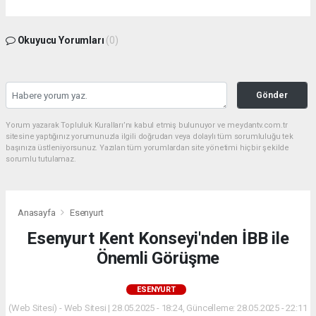
Okuyucu Yorumları
(0)
Gönder
Yorum yazarak Topluluk Kuralları’nı kabul etmiş bulunuyor ve meydantv.com.tr
sitesine yaptığınız yorumunuzla ilgili doğrudan veya dolaylı tüm sorumluluğu tek
başınıza üstleniyorsunuz. Yazılan tüm yorumlardan site yönetimi hiçbir şekilde
sorumlu tutulamaz.
Anasayfa
Esenyurt
Esenyurt Kent Konseyi'nden İBB ile
Önemli Görüşme
ESENYURT
(Web Sitesi) - Web Sitesi | 28.05.2025 - 18:24, Güncelleme: 28.05.2025 - 22:11