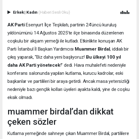
Erkek
|
Kadın
(Haberi Sesli Oku)
AK Parti
Esenyurt İlçe Teşkilatı, partinin 24’üncü kuruluş
yıldönümünü 14 Ağustos 2025’te ilçe binasında düzenlenen
coşkulu bir akşam yemeği ile kutladı. Etkinlikte konuşan AK
Parti İstanbul İl Başkan Yardımcısı
Muammer Birdal
, iddialı bir
çıkış yaparak, “Biz daha yeni başlıyoruz!
Bu ülkeyi 100 yıl
daha AK Parti yönetecek
!” dedi. Hava muhalefeti nedeniyle
konferans salonunda yapılan kutlama, kurucu kadrolar, eski
başkanlar ve partilileri bir araya getirdi. Ancak masa yetersizliği
nedeniyle bazı gençlik kolları üyeleri ayakta kaldı, yine de coşku
eksik olmadı.
muammer birdal’dan dikkat
çeken sözler
Kutlama yemeğinde sahneye çıkan Muammer Birdal, partililere