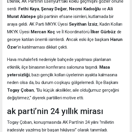
Etkinlik, AK Parti’nin Esenyurt’taki köklü geçmişini gözler önüne
serdi.
Fethi Kaya
,
Şenay Değer
,
Necmi Kadıoğlu
ve
Ali
Murat Alatepe
gibi partinin efsane isimleri, kutlamada bir
araya geldi. AK Parti MKYK Üyesi
Seyithan İzsiz
, Kadın Kolları
MKYK Üyesi
Mercan Koç
ve İl Koordinatörü
İlker Gürbüz
de
geceye katılan önemli isimlerdi. Ancak eski ilçe başkanı
Harun
Özer
’in katılmaması dikkat çekti.
Hava muhalefeti nedeniyle bahçede yapılması planlanan
etkinlik, ilçe binasının konferans salonuna taşındı.
Masa
yetersizliği
, bazı gençlik kolları üyelerinin ayakta kalmasına
neden olsa da, bu durum coşkuyu gölgelemedi. İlçe Başkanı
Togay Çoban
, “Bu küçük aksilikler, aile olduğumuz gerçeğini
değiştirmez,” diyerek partilileri motive etti.
ak parti’nin 24 yıllık mirası
Togay Çoban, konuşmasında AK Parti’nin 24 yılını “milletin
iradesiyle yazılmış bir başarı hikâyesi” olarak tanımladı.