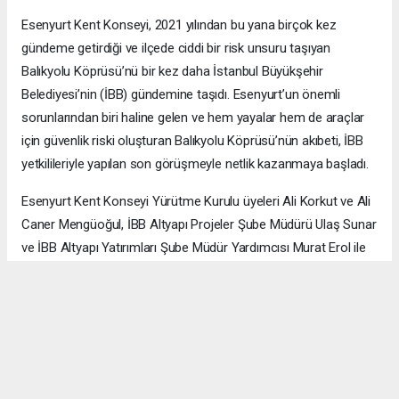
Esenyurt Kent Konseyi, 2021 yılından bu yana birçok kez
gündeme getirdiği ve ilçede ciddi bir risk unsuru taşıyan
Balıkyolu Köprüsü’nü bir kez daha İstanbul Büyükşehir
Belediyesi’nin (İBB) gündemine taşıdı. Esenyurt’un önemli
sorunlarından biri haline gelen ve hem yayalar hem de araçlar
için güvenlik riski oluşturan Balıkyolu Köprüsü’nün akıbeti, İBB
yetkilileriyle yapılan son görüşmeyle netlik kazanmaya başladı.
Esenyurt Kent Konseyi Yürütme Kurulu üyeleri Ali Korkut ve Ali
Caner Mengüoğul, İBB Altyapı Projeler Şube Müdürü Ulaş Sunar
ve İBB Altyapı Yatırımları Şube Müdür Yardımcısı Murat Erol ile
bir araya geldi. Görüşmede, Kent Konseyi'nin bugüne kadar
yaptığı çalışmalar, hazırladığı raporlar ve köprünün oluşturduğu
riskler detaylı biçimde ele alındı.
Esenyurt Kent Konseyi heyeti, hazırladığı teknik ve saha
gözlemlerine dayanan raporu İBB yetkililerine sundu. Konsey