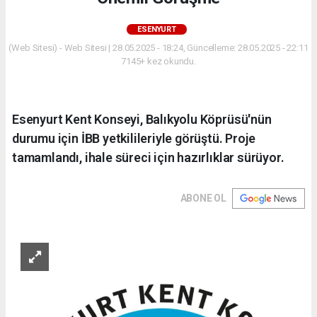
ESENYURT
(Web Sitesi) - Web Sitesi | 28.05.2025 - 18:24, Güncelleme: 28.05.2025 - 22:11
7145+ kez okundu.
Esenyurt Kent Konseyi, Balıkyolu Köprüsü'nün
durumu için İBB yetkilileriyle görüştü. Proje
tamamlandı, ihale süreci için hazırlıklar sürüyor.
ABONE OL