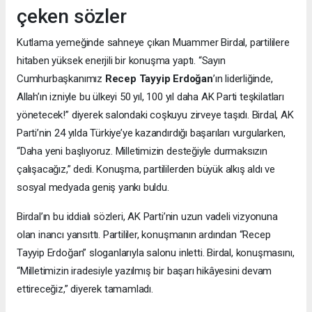
çeken sözler
Kutlama yemeğinde sahneye çıkan Muammer Birdal, partililere
hitaben yüksek enerjili bir konuşma yaptı. “Sayın
Cumhurbaşkanımız
Recep Tayyip Erdoğan
’ın liderliğinde,
Allah’ın izniyle bu ülkeyi 50 yıl, 100 yıl daha AK Parti teşkilatları
yönetecek!” diyerek salondaki coşkuyu zirveye taşıdı. Birdal, AK
Parti’nin 24 yılda Türkiye’ye kazandırdığı başarıları vurgularken,
“Daha yeni başlıyoruz. Milletimizin desteğiyle durmaksızın
çalışacağız,” dedi. Konuşma, partililerden büyük alkış aldı ve
sosyal medyada geniş yankı buldu.
Birdal’ın bu iddialı sözleri, AK Parti’nin uzun vadeli vizyonuna
olan inancı yansıttı. Partililer, konuşmanın ardından “Recep
Tayyip Erdoğan” sloganlarıyla salonu inletti. Birdal, konuşmasını,
“Milletimizin iradesiyle yazılmış bir başarı hikâyesini devam
ettireceğiz,” diyerek tamamladı.