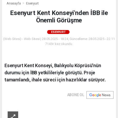
Anasayfa
Esenyurt
Esenyurt Kent Konseyi'nden İBB ile
Önemli Görüşme
ESENYURT
(Web Sitesi) - Web Sitesi | 28.05.2025 - 18:24, Güncelleme: 28.05.2025 - 22:11
7145+ kez okundu.
Esenyurt Kent Konseyi, Balıkyolu Köprüsü'nün
durumu için İBB yetkilileriyle görüştü. Proje
tamamlandı, ihale süreci için hazırlıklar sürüyor.
ABONE OL