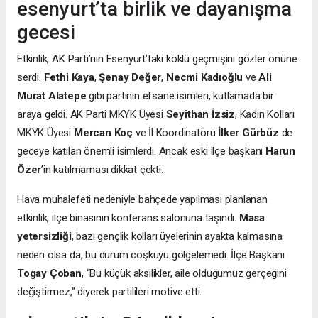
esenyurt’ta birlik ve dayanışma
gecesi
Etkinlik, AK Parti’nin Esenyurt’taki köklü geçmişini gözler önüne
serdi.
Fethi Kaya
,
Şenay Değer
,
Necmi Kadıoğlu
ve
Ali
Murat Alatepe
gibi partinin efsane isimleri, kutlamada bir
araya geldi. AK Parti MKYK Üyesi
Seyithan İzsiz
, Kadın Kolları
MKYK Üyesi
Mercan Koç
ve İl Koordinatörü
İlker Gürbüz
de
geceye katılan önemli isimlerdi. Ancak eski ilçe başkanı
Harun
Özer
’in katılmaması dikkat çekti.
Hava muhalefeti nedeniyle bahçede yapılması planlanan
etkinlik, ilçe binasının konferans salonuna taşındı.
Masa
yetersizliği
, bazı gençlik kolları üyelerinin ayakta kalmasına
neden olsa da, bu durum coşkuyu gölgelemedi. İlçe Başkanı
Togay Çoban
, “Bu küçük aksilikler, aile olduğumuz gerçeğini
değiştirmez,” diyerek partilileri motive etti.