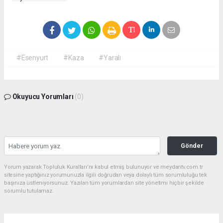
#Esenyurt
#Kaza
#Yaralı
Okuyucu Yorumları
(0)
Gönder
Yorum yazarak Topluluk Kuralları’nı kabul etmiş bulunuyor ve meydantv.com.tr
sitesine yaptığınız yorumunuzla ilgili doğrudan veya dolaylı tüm sorumluluğu tek
başınıza üstleniyorsunuz. Yazılan tüm yorumlardan site yönetimi hiçbir şekilde
sorumlu tutulamaz.