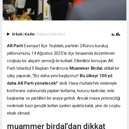
Erkek
|
Kadın
(Haberi Sesli Oku)
AK Parti
Esenyurt İlçe Teşkilatı, partinin 24’üncü kuruluş
yıldönümünü 14 Ağustos 2025’te ilçe binasında düzenlenen
coşkulu bir akşam yemeği ile kutladı. Etkinlikte konuşan AK
Parti İstanbul İl Başkan Yardımcısı
Muammer Birdal
, iddialı bir
çıkış yaparak, “Biz daha yeni başlıyoruz!
Bu ülkeyi 100 yıl
daha AK Parti yönetecek
!” dedi. Hava muhalefeti nedeniyle
konferans salonunda yapılan kutlama, kurucu kadrolar, eski
başkanlar ve partilileri bir araya getirdi. Ancak masa yetersizliği
nedeniyle bazı gençlik kolları üyeleri ayakta kaldı, yine de coşku
eksik olmadı.
muammer birdal’dan dikkat