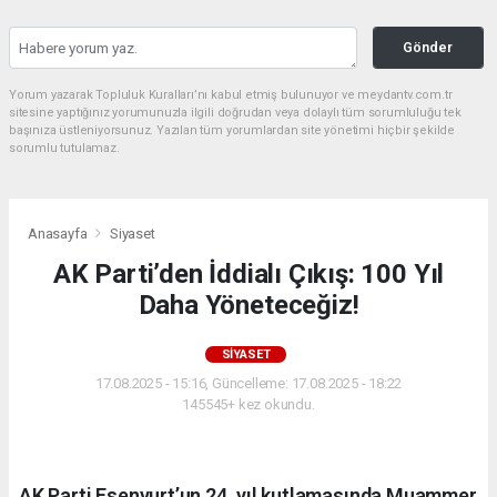
Gönder
Yorum yazarak Topluluk Kuralları’nı kabul etmiş bulunuyor ve meydantv.com.tr
sitesine yaptığınız yorumunuzla ilgili doğrudan veya dolaylı tüm sorumluluğu tek
başınıza üstleniyorsunuz. Yazılan tüm yorumlardan site yönetimi hiçbir şekilde
sorumlu tutulamaz.
Anasayfa
Siyaset
AK Parti’den İddialı Çıkış: 100 Yıl
Daha Yöneteceğiz!
SIYASET
17.08.2025 - 15:16, Güncelleme: 17.08.2025 - 18:22
145545+ kez okundu.
AK Parti Esenyurt’un 24. yıl kutlamasında Muammer