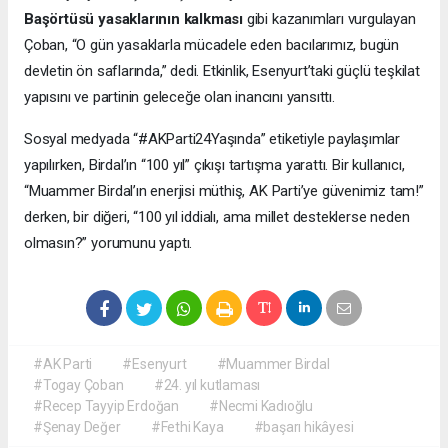
Başörtüsü yasaklarının kalkması
gibi kazanımları vurgulayan
Çoban, “O gün yasaklarla mücadele eden bacılarımız, bugün
devletin ön saflarında,” dedi. Etkinlik, Esenyurt’taki güçlü teşkilat
yapısını ve partinin geleceğe olan inancını yansıttı.
Sosyal medyada “#AKParti24Yaşında” etiketiyle paylaşımlar
yapılırken, Birdal’ın “100 yıl” çıkışı tartışma yarattı. Bir kullanıcı,
“Muammer Birdal’ın enerjisi müthiş, AK Parti’ye güvenimiz tam!”
derken, bir diğeri, “100 yıl iddialı, ama millet desteklerse neden
olmasın?” yorumunu yaptı.
#AK Parti
#Esenyurt
#Muammer Birdal
#Togay Çoban
#24. yıl kutlaması
#Recep Tayyip Erdoğan
#Necmi Kadıoğlu
#Şenay Değer
#Fethi Kaya
#başarı hikâyesi