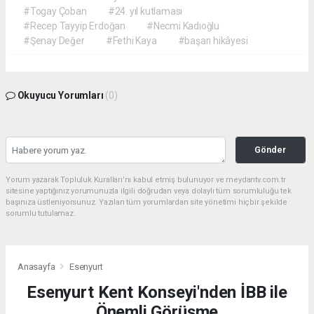
#Togay Çoban
#24. yıl kutlaması
#Recep Tayyip Erdoğan
#Necmi Kadıoğlu
#Şenay Değer
#Fethi Kaya
#başarı hikâyesi
Okuyucu Yorumları
(0)
Gönder
Yorum yazarak Topluluk Kuralları’nı kabul etmiş bulunuyor ve meydantv.com.tr
sitesine yaptığınız yorumunuzla ilgili doğrudan veya dolaylı tüm sorumluluğu tek
başınıza üstleniyorsunuz. Yazılan tüm yorumlardan site yönetimi hiçbir şekilde
sorumlu tutulamaz.
Anasayfa
Esenyurt
Esenyurt Kent Konseyi'nden İBB ile
Önemli Görüşme