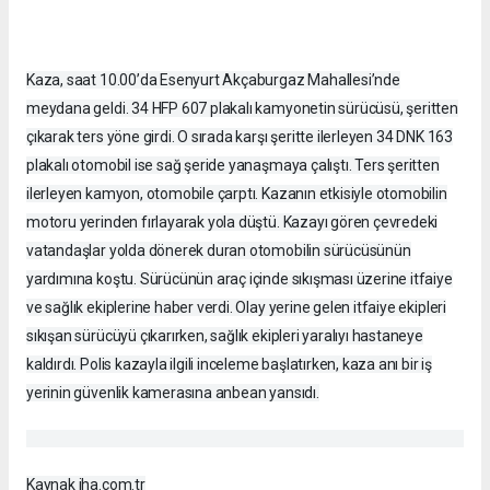
Kaza, saat 10.00’da Esenyurt Akçaburgaz Mahallesi’nde
meydana geldi. 34 HFP 607 plakalı kamyonetin sürücüsü, şeritten
çıkarak ters yöne girdi. O sırada karşı şeritte ilerleyen 34 DNK 163
plakalı otomobil ise sağ şeride yanaşmaya çalıştı. Ters şeritten
ilerleyen kamyon, otomobile çarptı. Kazanın etkisiyle otomobilin
motoru yerinden fırlayarak yola düştü. Kazayı gören çevredeki
vatandaşlar yolda dönerek duran otomobilin sürücüsünün
yardımına koştu. Sürücünün araç içinde sıkışması üzerine itfaiye
ve sağlık ekiplerine haber verdi. Olay yerine gelen itfaiye ekipleri
sıkışan sürücüyü çıkarırken, sağlık ekipleri yaralıyı hastaneye
kaldırdı. Polis kazayla ilgili inceleme başlatırken, kaza anı bir iş
yerinin güvenlik kamerasına anbean yansıdı.
Kaynak iha.com.tr