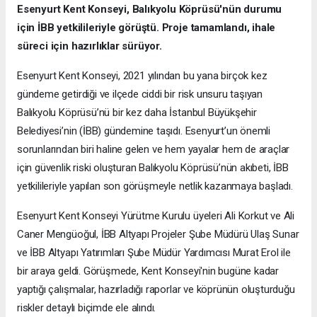
Esenyurt Kent Konseyi, Balıkyolu Köprüsü'nün durumu
için İBB yetkilileriyle görüştü. Proje tamamlandı, ihale
süreci için hazırlıklar sürüyor.
Esenyurt Kent Konseyi, 2021 yılından bu yana birçok kez
gündeme getirdiği ve ilçede ciddi bir risk unsuru taşıyan
Balıkyolu Köprüsü’nü bir kez daha İstanbul Büyükşehir
Belediyesi’nin (İBB) gündemine taşıdı. Esenyurt’un önemli
sorunlarından biri haline gelen ve hem yayalar hem de araçlar
için güvenlik riski oluşturan Balıkyolu Köprüsü’nün akıbeti, İBB
yetkilileriyle yapılan son görüşmeyle netlik kazanmaya başladı.
Esenyurt Kent Konseyi Yürütme Kurulu üyeleri Ali Korkut ve Ali
Caner Mengüoğul, İBB Altyapı Projeler Şube Müdürü Ulaş Sunar
ve İBB Altyapı Yatırımları Şube Müdür Yardımcısı Murat Erol ile
bir araya geldi. Görüşmede, Kent Konseyi'nin bugüne kadar
yaptığı çalışmalar, hazırladığı raporlar ve köprünün oluşturduğu
riskler detaylı biçimde ele alındı.