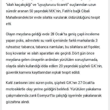
“silah kaçakçılığı” ve “uyuşturucu ticareti” suçlarından uzun
süredir aranan 50 yaşındaki M.K.'nin, Fatih'e bağlı Cibali
Mahallesindeki bir evde silahla vurularak öldürüldüğünü tespit
etti.
Olayın meydana geldiği evde 28 Ocak'ta geniş çaplı inceleme
yapan polis, adresteki su varili içerisinde farklı markalarda 3
ruhsatsız tabanca, tabanca namluları, bu silahlara ait fişekler,
boş kovanlar ve silah aparatları ele geçirdi. Dört gün önce
meydana gelen cinayetin ardından yürütülen soruşturmada,
olayda silahı kullandığı iddia edilen 20 yaşındaki şüpheli G.K.'nin,
güvenlik kamera kayıtlarından eşkali tespit edildi.
Katil zanlısının izini süren polis, şüpheli G.K.'nın 27 Ocak'ta
motosikletle olay yerine geldiğini belirledi. Yürütülen yakalama
çalışmalarında zanlı Esenyurt'ta çalıştığı işyerinde yakalanarak
gözaltına alındı.