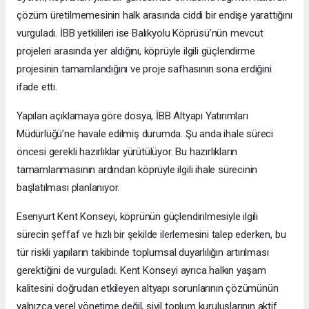
çözüm üretilmemesinin halk arasında ciddi bir endişe yarattığını
vurguladı. İBB yetkilileri ise Balıkyolu Köprüsü’nün mevcut
projeleri arasında yer aldığını, köprüyle ilgili güçlendirme
projesinin tamamlandığını ve proje safhasının sona erdiğini
ifade etti.
Yapılan açıklamaya göre dosya, İBB Altyapı Yatırımları
Müdürlüğü’ne havale edilmiş durumda. Şu anda ihale süreci
öncesi gerekli hazırlıklar yürütülüyor. Bu hazırlıkların
tamamlanmasının ardından köprüyle ilgili ihale sürecinin
başlatılması planlanıyor.
Esenyurt Kent Konseyi, köprünün güçlendirilmesiyle ilgili
sürecin şeffaf ve hızlı bir şekilde ilerlemesini talep ederken, bu
tür riskli yapıların takibinde toplumsal duyarlılığın artırılması
gerektiğini de vurguladı. Kent Konseyi ayrıca halkın yaşam
kalitesini doğrudan etkileyen altyapı sorunlarının çözümünün
yalnızca yerel yönetime değil, sivil toplum kuruluşlarının aktif