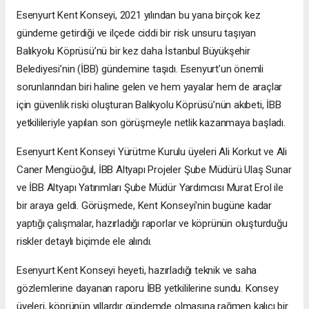
Esenyurt Kent Konseyi, 2021 yılından bu yana birçok kez
gündeme getirdiği ve ilçede ciddi bir risk unsuru taşıyan
Balıkyolu Köprüsü’nü bir kez daha İstanbul Büyükşehir
Belediyesi’nin (İBB) gündemine taşıdı. Esenyurt’un önemli
sorunlarından biri haline gelen ve hem yayalar hem de araçlar
için güvenlik riski oluşturan Balıkyolu Köprüsü’nün akıbeti, İBB
yetkilileriyle yapılan son görüşmeyle netlik kazanmaya başladı.
Esenyurt Kent Konseyi Yürütme Kurulu üyeleri Ali Korkut ve Ali
Caner Mengüoğul, İBB Altyapı Projeler Şube Müdürü Ulaş Sunar
ve İBB Altyapı Yatırımları Şube Müdür Yardımcısı Murat Erol ile
bir araya geldi. Görüşmede, Kent Konseyi'nin bugüne kadar
yaptığı çalışmalar, hazırladığı raporlar ve köprünün oluşturduğu
riskler detaylı biçimde ele alındı.
Esenyurt Kent Konseyi heyeti, hazırladığı teknik ve saha
gözlemlerine dayanan raporu İBB yetkililerine sundu. Konsey
üyeleri, köprünün yıllardır gündemde olmasına rağmen kalıcı bir