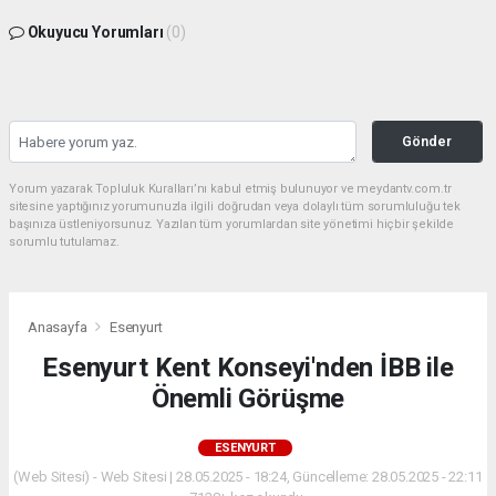
Okuyucu Yorumları
(0)
Gönder
Yorum yazarak Topluluk Kuralları’nı kabul etmiş bulunuyor ve meydantv.com.tr
sitesine yaptığınız yorumunuzla ilgili doğrudan veya dolaylı tüm sorumluluğu tek
başınıza üstleniyorsunuz. Yazılan tüm yorumlardan site yönetimi hiçbir şekilde
sorumlu tutulamaz.
Anasayfa
Esenyurt
Esenyurt Kent Konseyi'nden İBB ile
Önemli Görüşme
ESENYURT
(Web Sitesi) - Web Sitesi | 28.05.2025 - 18:24, Güncelleme: 28.05.2025 - 22:11