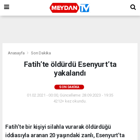
Anasayfa
Son Dakika
Fatih’te öldürdü Esenyurt’ta
yakalandı
SON DAKIKA
01.02.2021 - 00:00, Güncelleme: 28.09.2023 - 19:35
4212+ kez okundu.
Fatih’te bir kişiyi silahla vurarak öldürdüğü
iddiasıyla aranan 20 yaşındaki zanlı, Esenyurt’ta