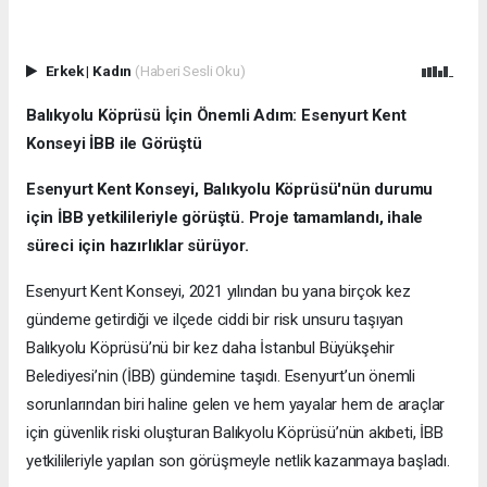
Erkek
|
Kadın
(Haberi Sesli Oku)
Balıkyolu Köprüsü İçin Önemli Adım: Esenyurt Kent
Konseyi İBB ile Görüştü
Esenyurt Kent Konseyi, Balıkyolu Köprüsü'nün durumu
için İBB yetkilileriyle görüştü. Proje tamamlandı, ihale
süreci için hazırlıklar sürüyor.
Esenyurt Kent Konseyi, 2021 yılından bu yana birçok kez
gündeme getirdiği ve ilçede ciddi bir risk unsuru taşıyan
Balıkyolu Köprüsü’nü bir kez daha İstanbul Büyükşehir
Belediyesi’nin (İBB) gündemine taşıdı. Esenyurt’un önemli
sorunlarından biri haline gelen ve hem yayalar hem de araçlar
için güvenlik riski oluşturan Balıkyolu Köprüsü’nün akıbeti, İBB
yetkilileriyle yapılan son görüşmeyle netlik kazanmaya başladı.