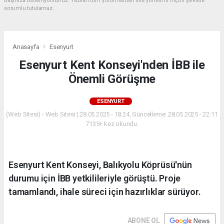
başınıza üstleniyorsunuz. Yazılan tüm yorumlardan site yönetimi hiçbir şekilde
sorumlu tutulamaz.
Anasayfa
Esenyurt
Esenyurt Kent Konseyi'nden İBB ile
Önemli Görüşme
ESENYURT
(Web Sitesi) - Web Sitesi | 28.05.2025 - 18:24, Güncelleme: 28.05.2025 - 22:11
7135+ kez okundu.
Esenyurt Kent Konseyi, Balıkyolu Köprüsü'nün
durumu için İBB yetkilileriyle görüştü. Proje
tamamlandı, ihale süreci için hazırlıklar sürüyor.
ABONE OL