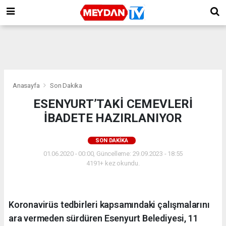
Anasayfa
Son Dakika
ESENYURT’TAKİ CEMEVLERİ
İBADETE HAZIRLANIYOR
SON DAKIKA
01.06.2020 - 00:00, Güncelleme: 29.09.2023 - 18:55
4191+ kez okundu.
Koronavirüs tedbirleri kapsamındaki çalışmalarını
ara vermeden sürdüren Esenyurt Belediyesi, 11