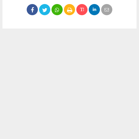
Okuyucu Yorumları
(0)
Gönder
Yorum yazarak Topluluk Kuralları’nı kabul etmiş bulunuyor ve meydantv.com.tr
sitesine yaptığınız yorumunuzla ilgili doğrudan veya dolaylı tüm sorumluluğu tek
başınıza üstleniyorsunuz. Yazılan tüm yorumlardan site yönetimi hiçbir şekilde
sorumlu tutulamaz.
haber paketi
haber scripti
haber yazılımı
Tüm hakları saklı tutulmaktadır.Copyright 2026©