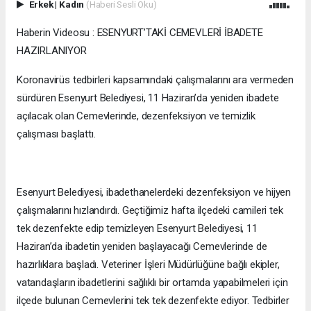
Erkek
|
Kadın
(Haberi Sesli Oku)
Haberin Videosu : ESENYURT’TAKİ CEMEVLERİ İBADETE
HAZIRLANIYOR
Koronavirüs tedbirleri kapsamındaki çalışmalarını ara vermeden
sürdüren Esenyurt Belediyesi, 11 Haziran’da yeniden ibadete
açılacak olan Cemevlerinde, dezenfeksiyon ve temizlik
çalışması başlattı.
Esenyurt Belediyesi, ibadethanelerdeki dezenfeksiyon ve hijyen
çalışmalarını hızlandırdı. Geçtiğimiz hafta ilçedeki camileri tek
tek dezenfekte edip temizleyen Esenyurt Belediyesi, 11
Haziran’da ibadetin yeniden başlayacağı Cemevlerinde de
hazırlıklara başladı. Veteriner İşleri Müdürlüğüne bağlı ekipler,
vatandaşların ibadetlerini sağlıklı bir ortamda yapabilmeleri için
ilçede bulunan Cemevlerini tek tek dezenfekte ediyor. Tedbirler