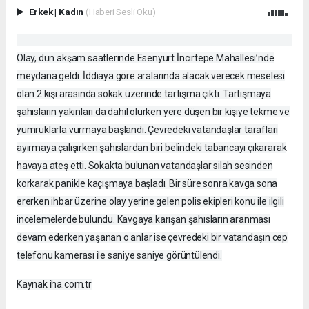
Erkek
|
Kadın
(Haberi Sesli Oku)
Olay, dün akşam saatlerinde Esenyurt İncirtepe Mahallesi’nde
meydana geldi. İddiaya göre aralarında alacak verecek meselesi
olan 2 kişi arasında sokak üzerinde tartışma çıktı. Tartışmaya
şahısların yakınları da dahil olurken yere düşen bir kişiye tekme ve
yumruklarla vurmaya başlandı. Çevredeki vatandaşlar tarafları
ayırmaya çalışırken şahıslardan biri belindeki tabancayı çıkararak
havaya ateş etti. Sokakta bulunan vatandaşlar silah sesinden
korkarak panikle kaçışmaya başladı. Bir süre sonra kavga sona
ererken ihbar üzerine olay yerine gelen polis ekipleri konu ile ilgili
incelemelerde bulundu. Kavgaya karışan şahısların aranması
devam ederken yaşanan o anlar ise çevredeki bir vatandaşın cep
telefonu kamerası ile saniye saniye görüntülendi.
Kaynak iha.com.tr