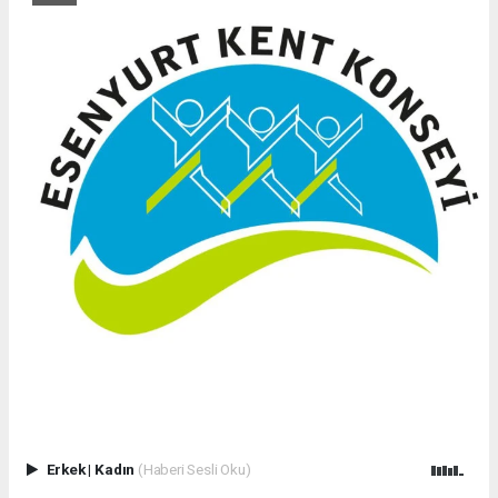
Erkek
|
Kadın
(Haberi Sesli Oku)