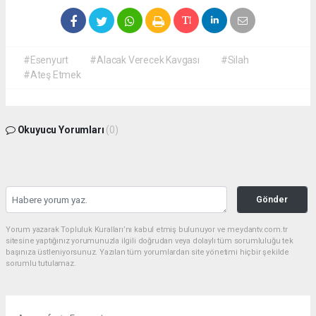
#Esenyurt
#Alacak Verecek Kavgası
#Silah
#Ateş Etmek
Okuyucu Yorumları
(0)
Gönder
Yorum yazarak Topluluk Kuralları’nı kabul etmiş bulunuyor ve meydantv.com.tr
sitesine yaptığınız yorumunuzla ilgili doğrudan veya dolaylı tüm sorumluluğu tek
başınıza üstleniyorsunuz. Yazılan tüm yorumlardan site yönetimi hiçbir şekilde
sorumlu tutulamaz.