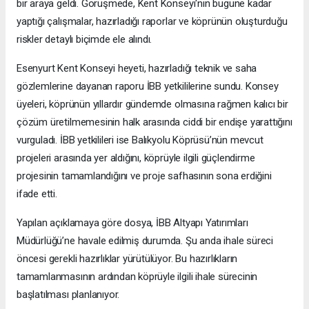
bir araya geldi. Görüşmede, Kent Konseyi'nin bugüne kadar
yaptığı çalışmalar, hazırladığı raporlar ve köprünün oluşturduğu
riskler detaylı biçimde ele alındı.
Esenyurt Kent Konseyi heyeti, hazırladığı teknik ve saha
gözlemlerine dayanan raporu İBB yetkililerine sundu. Konsey
üyeleri, köprünün yıllardır gündemde olmasına rağmen kalıcı bir
çözüm üretilmemesinin halk arasında ciddi bir endişe yarattığını
vurguladı. İBB yetkilileri ise Balıkyolu Köprüsü’nün mevcut
projeleri arasında yer aldığını, köprüyle ilgili güçlendirme
projesinin tamamlandığını ve proje safhasının sona erdiğini
ifade etti.
Yapılan açıklamaya göre dosya, İBB Altyapı Yatırımları
Müdürlüğü’ne havale edilmiş durumda. Şu anda ihale süreci
öncesi gerekli hazırlıklar yürütülüyor. Bu hazırlıkların
tamamlanmasının ardından köprüyle ilgili ihale sürecinin
başlatılması planlanıyor.