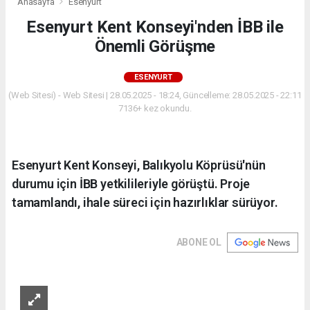
Anasayfa
Esenyurt
Esenyurt Kent Konseyi'nden İBB ile
Önemli Görüşme
ESENYURT
(Web Sitesi) - Web Sitesi | 28.05.2025 - 18:24, Güncelleme: 28.05.2025 - 22:11
7136+ kez okundu.
Esenyurt Kent Konseyi, Balıkyolu Köprüsü'nün
durumu için İBB yetkilileriyle görüştü. Proje
tamamlandı, ihale süreci için hazırlıklar sürüyor.
ABONE OL