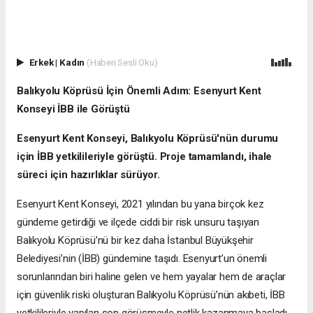
Erkek
|
Kadın
(Haberi Sesli Oku)
Balıkyolu Köprüsü İçin Önemli Adım: Esenyurt Kent
Konseyi İBB ile Görüştü
Esenyurt Kent Konseyi, Balıkyolu Köprüsü'nün durumu
için İBB yetkilileriyle görüştü. Proje tamamlandı, ihale
süreci için hazırlıklar sürüyor.
Esenyurt Kent Konseyi, 2021 yılından bu yana birçok kez
gündeme getirdiği ve ilçede ciddi bir risk unsuru taşıyan
Balıkyolu Köprüsü’nü bir kez daha İstanbul Büyükşehir
Belediyesi’nin (İBB) gündemine taşıdı. Esenyurt’un önemli
sorunlarından biri haline gelen ve hem yayalar hem de araçlar
için güvenlik riski oluşturan Balıkyolu Köprüsü’nün akıbeti, İBB
yetkilileriyle yapılan son görüşmeyle netlik kazanmaya başladı.