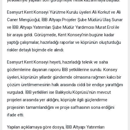
Esenyurt Kent Konseyi Yürütme Kurulu üyeleri Ali Korkut ve Ali
Caner Mengüoğul, İBB Altyapı Projeler Şube Müdürü Ulaş Sunar
ve İBB Altyapı Yatırımları Şube Müdür Yardımcısı Murat Erol ile
bir araya geldi. Görüşmede, Kent Konseyi'nin bugüne kadar
yaptığı çalışmalar, hazırladığı raporlar ve köprünün oluşturduğu
riskler detaylı biçimde ele alındı.
Esenyurt Kent Konseyi heyeti, hazırladığı teknik ve saha
gözlemlerine dayanan raporu İBB yetkililerine sundu. Konsey
üyeleri, köprünün yıllardır gündemde olmasına rağmen kalıcı bir
çözüm üretilmemesinin halk arasında ciddi bir endişe yarattığını
vurguladı. İBB yetkilileri ise Balıkyolu Köprüsü’nün mevcut
projeleri arasında yer aldığını, köprüyle ilgili güçlendirme
projesinin tamamlandığını ve proje safhasının sona erdiğini
ifade etti.
Yapılan açıklamaya göre dosya, İBB Altyapı Yatırımları