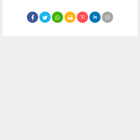
Okuyucu Yorumları
(0)
Gönder
Yorum yazarak Topluluk Kuralları’nı kabul etmiş bulunuyor ve meydantv.com.tr
sitesine yaptığınız yorumunuzla ilgili doğrudan veya dolaylı tüm sorumluluğu tek
başınıza üstleniyorsunuz. Yazılan tüm yorumlardan site yönetimi hiçbir şekilde
sorumlu tutulamaz.
haber paketi
haber scripti
haber yazılımı