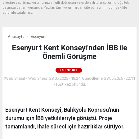
sitesine yaptığınız yorumunuzla ilgili doğrudan veya dolaylı tüm sorumluluğu tek
başınıza üstleniyorsunuz. Yazılan tüm yorumlardan site yönetimi hiçbir şekilde
sorumlu tutulamaz.
Anasayfa
Esenyurt
Esenyurt Kent Konseyi'nden İBB ile
Önemli Görüşme
ESENYURT
(Web Sitesi) - Web Sitesi | 28.05.2025 - 18:24, Güncelleme: 28.05.2025 - 22:11
7152+ kez okundu.
Esenyurt Kent Konseyi, Balıkyolu Köprüsü'nün
durumu için İBB yetkilileriyle görüştü. Proje
tamamlandı, ihale süreci için hazırlıklar sürüyor.