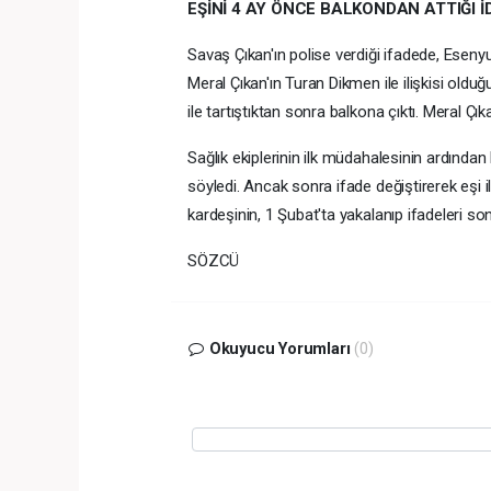
EŞİNİ 4 AY ÖNCE BALKONDAN ATTIĞI İD
Savaş Çıkan'ın polise verdiği ifadede, Eseny
Meral Çıkan'ın Turan Dikmen ile ilişkisi oldu
ile tartıştıktan sonra balkona çıktı. Meral Çı
Sağlık ekiplerinin ilk müdahalesinin ardından
söyledi. Ancak sonra ifade değiştirerek eşi il
kardeşinin, 1 Şubat'ta yakalanıp ifadeleri son
SÖZCÜ
Okuyucu Yorumları
(0)