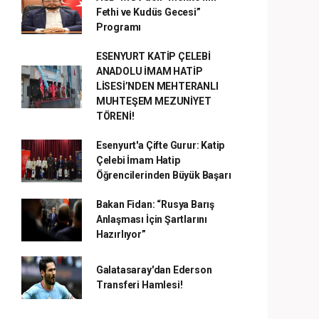
Fethi ve Kudüs Gecesi”
Programı
ESENYURT KATİP ÇELEBİ
ANADOLU İMAM HATİP
LİSESİ’NDEN MEHTERANLI
MUHTEŞEM MEZUNİYET
TÖRENİ!
Esenyurt'a Çifte Gurur: Katip
Çelebi İmam Hatip
Öğrencilerinden Büyük Başarı
Bakan Fidan: “Rusya Barış
Anlaşması İçin Şartlarını
Hazırlıyor”
Galatasaray'dan Ederson
Transferi Hamlesi!