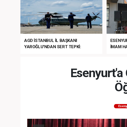
AGD İSTANBUL İL BAŞKANI
ESENYU
YAROĞLU'NDAN SERT TEPKİ:
İMAM HA
“NATO’NUN ÜLKEMİZDE İŞİ NE?”
MEHTER
MEZUNİY
Esenyurt'a 
Öğ
Eseny