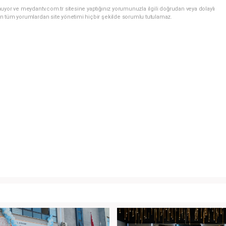
uyor ve meydantv.com.tr sitesine yaptığınız yorumunuzla ilgili doğrudan veya dolaylı
n tüm yorumlardan site yönetimi hiçbir şekilde sorumlu tutulamaz.