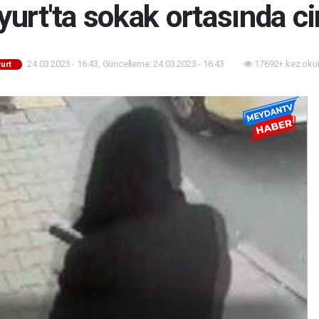
urt'ta sokak ortasında c
24.03.2023 - 16:43, Güncelleme: 24.03.2023 - 16:43
17692+ kez oku
urt