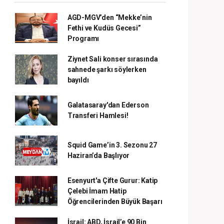
AGD-MGV’den “Mekke’nin
Fethi ve Kudüs Gecesi”
Programı
Ziynet Sali konser sırasında
sahnede şarkı söylerken
bayıldı
Galatasaray'dan Ederson
Transferi Hamlesi!
Squid Game’in 3. Sezonu 27
Haziran’da Başlıyor
Esenyurt'a Çifte Gurur: Katip
Çelebi İmam Hatip
Öğrencilerinden Büyük Başarı
İsrail: ABD, İsrail’e 90 Bin