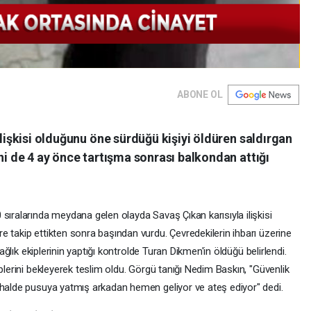
ABONE OL
ilişkisi olduğunu öne sürdüğü kişiyi öldüren saldırgan
ini de 4 ay önce tartışma sonrası balkondan attığı
sıralarında meydana gelen olayda Savaş Çıkan karısıyla ilişkisi
 takip ettikten sonra başından vurdu. Çevredekilerin ihbarı üzerine
Sağlık ekiplerinin yaptığı kontrolde Turan Dikmen'in öldüğü belirlendi.
plerini bekleyerek teslim oldu. Görgü tanığı Nedim Baskın, "Güvenlik
 halde pusuya yatmış arkadan hemen geliyor ve ateş ediyor" dedi.