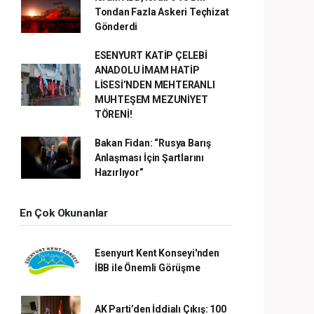
Tondan Fazla Askeri Teçhizat
Gönderdi
ESENYURT KATİP ÇELEBİ
ANADOLU İMAM HATİP
LİSESİ’NDEN MEHTERANLI
MUHTEŞEM MEZUNİYET
TÖRENİ!
Bakan Fidan: “Rusya Barış
Anlaşması İçin Şartlarını
Hazırlıyor”
En Çok Okunanlar
Esenyurt Kent Konseyi'nden
İBB ile Önemli Görüşme
AK Parti’den İddialı Çıkış: 100