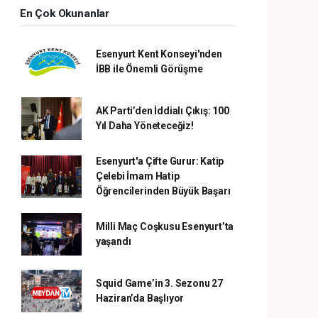
En Çok Okunanlar
Esenyurt Kent Konseyi'nden
İBB ile Önemli Görüşme
AK Parti’den İddialı Çıkış: 100
Yıl Daha Yöneteceğiz!
Esenyurt'a Çifte Gurur: Katip
Çelebi İmam Hatip
Öğrencilerinden Büyük Başarı
Milli Maç Coşkusu Esenyurt’ta
yaşandı
Squid Game’in 3. Sezonu 27
Haziran’da Başlıyor