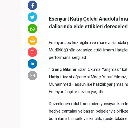
Esenyurt Katip Çelebi Anadolu İma
dallarında elde ettikleri derecelerl
Esenyurt, bu kez eğitim ve manevi alandaki g
Müdürlüğü'nün organize ettiği İmam Hatipler
performans sergiledi.
"
Genç Bilaller
Ezan Okuma Yarışması" kat
Hatip Lisesi
öğrencisi Miraç Yusuf Yılmaz, 
Muhammed Hassun ise hafızlık yarışmasında b
Esenyurt'a çifte sevinç yaşattı.
Düzenlenen ödül töreninden yansıyan karele
hediye çantaları ve başarı belgeleriyle birlikt
bu anlamlı birincilik ve ikincilik, ilçede takdirle