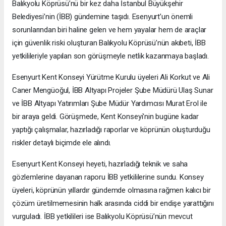
Balıkyolu Köprüsü’nü bir kez daha İstanbul Büyükşehir
Belediyesi’nin (İBB) gündemine taşıdı. Esenyurt’un önemli
sorunlarından biri haline gelen ve hem yayalar hem de araçlar
için güvenlik riski oluşturan Balıkyolu Köprüsü’nün akıbeti, İBB
yetkilileriyle yapılan son görüşmeyle netlik kazanmaya başladı.
Esenyurt Kent Konseyi Yürütme Kurulu üyeleri Ali Korkut ve Ali
Caner Mengüoğul, İBB Altyapı Projeler Şube Müdürü Ulaş Sunar
ve İBB Altyapı Yatırımları Şube Müdür Yardımcısı Murat Erol ile
bir araya geldi. Görüşmede, Kent Konseyi'nin bugüne kadar
yaptığı çalışmalar, hazırladığı raporlar ve köprünün oluşturduğu
riskler detaylı biçimde ele alındı.
Esenyurt Kent Konseyi heyeti, hazırladığı teknik ve saha
gözlemlerine dayanan raporu İBB yetkililerine sundu. Konsey
üyeleri, köprünün yıllardır gündemde olmasına rağmen kalıcı bir
çözüm üretilmemesinin halk arasında ciddi bir endişe yarattığını
vurguladı. İBB yetkilileri ise Balıkyolu Köprüsü’nün mevcut