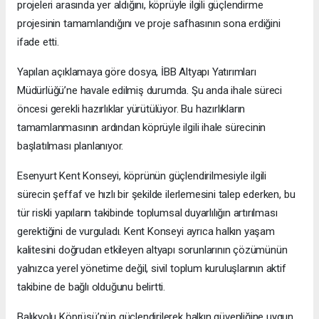
projeleri arasında yer aldığını, köprüyle ilgili güçlendirme
projesinin tamamlandığını ve proje safhasının sona erdiğini
ifade etti.
Yapılan açıklamaya göre dosya, İBB Altyapı Yatırımları
Müdürlüğü’ne havale edilmiş durumda. Şu anda ihale süreci
öncesi gerekli hazırlıklar yürütülüyor. Bu hazırlıkların
tamamlanmasının ardından köprüyle ilgili ihale sürecinin
başlatılması planlanıyor.
Esenyurt Kent Konseyi, köprünün güçlendirilmesiyle ilgili
sürecin şeffaf ve hızlı bir şekilde ilerlemesini talep ederken, bu
tür riskli yapıların takibinde toplumsal duyarlılığın artırılması
gerektiğini de vurguladı. Kent Konseyi ayrıca halkın yaşam
kalitesini doğrudan etkileyen altyapı sorunlarının çözümünün
yalnızca yerel yönetime değil, sivil toplum kuruluşlarının aktif
takibine de bağlı olduğunu belirtti.
Balıkyolu Köprüsü’nün güçlendirilerek halkın güvenliğine uygun