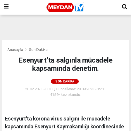
Anasayfa
Son Dakika
Esenyurt’ta salgınla mücadele
kapsamında denetim.
SON DAKIKA
20.02.2021 - 00:00, Güncelleme: 28.09.2023 - 19:11
4154+ kez okundu.
Esenyurt'ta korona virüs salgını ile mücadele
kapsamında Esenyurt Kaymakamlığı koordinesinde