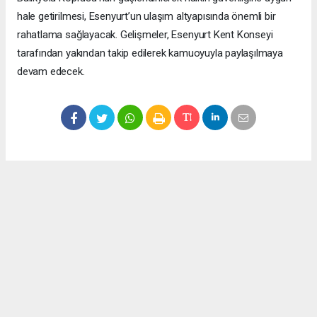
hale getirilmesi, Esenyurt’un ulaşım altyapısında önemli bir
rahatlama sağlayacak. Gelişmeler, Esenyurt Kent Konseyi
tarafından yakından takip edilerek kamuoyuyla paylaşılmaya
devam edecek.
Okuyucu Yorumları
(0)
Gönder
Yorum yazarak Topluluk Kuralları’nı kabul etmiş bulunuyor ve meydantv.com.tr
sitesine yaptığınız yorumunuzla ilgili doğrudan veya dolaylı tüm sorumluluğu tek
başınıza üstleniyorsunuz. Yazılan tüm yorumlardan site yönetimi hiçbir şekilde
sorumlu tutulamaz.