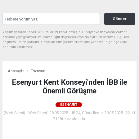
Gönder
Yorum yazarak Topluluk Kuralları’nı kabul etmiş bulunuyor ve meydantv.com.tr
sitesine yaptığınız yorumunuzla ilgili doğrudan veya dolaylı tüm sorumluluğu tek
başınıza üstleniyorsunuz. Yazılan tüm yorumlardan site yönetimi hiçbir şekilde
sorumlu tutulamaz.
Anasayfa
Esenyurt
Esenyurt Kent Konseyi'nden İBB ile
Önemli Görüşme
ESENYURT
(Web Sitesi) - Web Sitesi | 28.05.2025 - 18:24, Güncelleme: 28.05.2025 - 22:11
7128+ kez okundu.