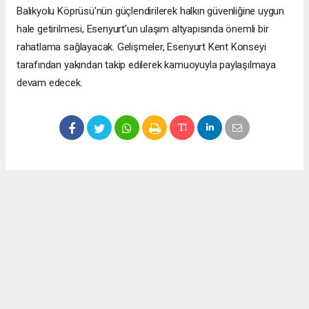
Balıkyolu Köprüsü’nün güçlendirilerek halkın güvenliğine uygun
hale getirilmesi, Esenyurt’un ulaşım altyapısında önemli bir
rahatlama sağlayacak. Gelişmeler, Esenyurt Kent Konseyi
tarafından yakından takip edilerek kamuoyuyla paylaşılmaya
devam edecek.
Okuyucu Yorumları
(0)
Gönder
Yorum yazarak Topluluk Kuralları’nı kabul etmiş bulunuyor ve meydantv.com.tr
sitesine yaptığınız yorumunuzla ilgili doğrudan veya dolaylı tüm sorumluluğu tek
başınıza üstleniyorsunuz. Yazılan tüm yorumlardan site yönetimi hiçbir şekilde