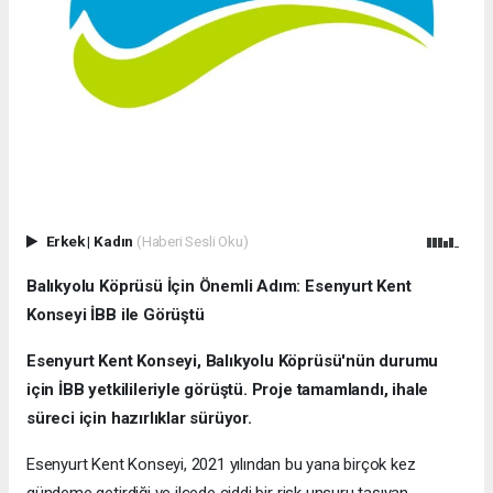
Erkek
|
Kadın
(Haberi Sesli Oku)
Balıkyolu Köprüsü İçin Önemli Adım: Esenyurt Kent
Konseyi İBB ile Görüştü
Esenyurt Kent Konseyi, Balıkyolu Köprüsü'nün durumu
için İBB yetkilileriyle görüştü. Proje tamamlandı, ihale
süreci için hazırlıklar sürüyor.
Esenyurt Kent Konseyi, 2021 yılından bu yana birçok kez
gündeme getirdiği ve ilçede ciddi bir risk unsuru taşıyan