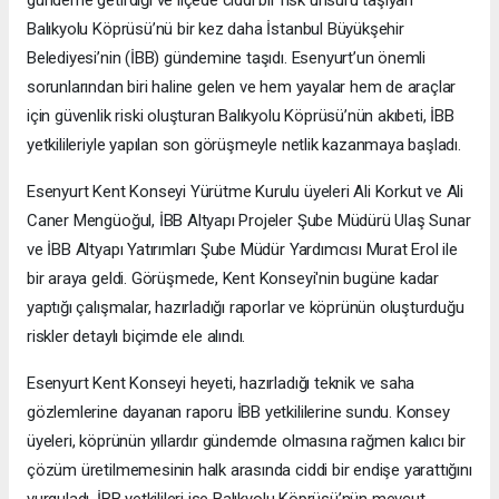
Balıkyolu Köprüsü’nü bir kez daha İstanbul Büyükşehir
Belediyesi’nin (İBB) gündemine taşıdı. Esenyurt’un önemli
sorunlarından biri haline gelen ve hem yayalar hem de araçlar
için güvenlik riski oluşturan Balıkyolu Köprüsü’nün akıbeti, İBB
yetkilileriyle yapılan son görüşmeyle netlik kazanmaya başladı.
Esenyurt Kent Konseyi Yürütme Kurulu üyeleri Ali Korkut ve Ali
Caner Mengüoğul, İBB Altyapı Projeler Şube Müdürü Ulaş Sunar
ve İBB Altyapı Yatırımları Şube Müdür Yardımcısı Murat Erol ile
bir araya geldi. Görüşmede, Kent Konseyi'nin bugüne kadar
yaptığı çalışmalar, hazırladığı raporlar ve köprünün oluşturduğu
riskler detaylı biçimde ele alındı.
Esenyurt Kent Konseyi heyeti, hazırladığı teknik ve saha
gözlemlerine dayanan raporu İBB yetkililerine sundu. Konsey
üyeleri, köprünün yıllardır gündemde olmasına rağmen kalıcı bir
çözüm üretilmemesinin halk arasında ciddi bir endişe yarattığını
vurguladı. İBB yetkilileri ise Balıkyolu Köprüsü’nün mevcut