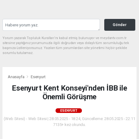
Gönder
Yorum yazarak Topluluk Kuralları’nı kabul etmiş bulunuyor ve meydantv.com.tr
sitesine yaptığınız yorumunuzla ilgili doğrudan veya dolaylı tüm sorumluluğu tek
başınıza üstleniyorsunuz. Yazılan tüm yorumlardan site yönetimi hiçbir şekilde
sorumlu tutulamaz.
Anasayfa
Esenyurt
Esenyurt Kent Konseyi'nden İBB ile
Önemli Görüşme
ESENYURT
(Web Sitesi) - Web Sitesi | 28.05.2025 - 18:24, Güncelleme: 28.05.2025 - 22:11
7135+ kez okundu.