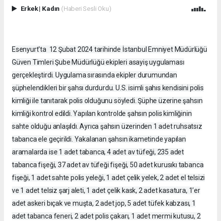
Erkek
|
Kadın
(Haberi Sesli Oku)
Esenyurt'ta 12 Şubat 2024 tarihinde İstanbul Emniyet Müdürlüğü
Güven Timleri Şube Müdürlüğü ekipleri asayiş uygulaması
gerçekleştirdi. Uygulama sırasında ekipler durumundan
şüphelendikleri bir şahsı durdurdu. U.S. isimli şahıs kendisini polis
kimliği ile tanıtarak polis olduğunu söyledi. Şüphe üzerine şahsın
kimliği kontrol edildi. Yapılan kontrolde şahsın polis kimliğinin
sahte olduğu anlaşıldı. Ayrıca şahsın üzerinden 1 adet ruhsatsız
tabanca ele geçirildi. Yakalanan şahsın ikametinde yapılan
aramalarda ise 1 adet tabanca, 4 adet av tüfeği, 235 adet
tabanca fişeği, 37 adet av tüfeği fişeği, 50 adet kurusıkı tabanca
fişeği, 1 adet sahte polis yeleği, 1 adet çelik yelek, 2 adet el telsizi
ve 1 adet telsiz şarj aleti, 1 adet çelik kask, 2 adet kasatura, 1’er
adet askeri bıçak ve muşta, 2 adet jop, 5 adet tüfek kabzası, 1
adet tabanca feneri, 2 adet polis çakarı, 1 adet mermi kutusu, 2