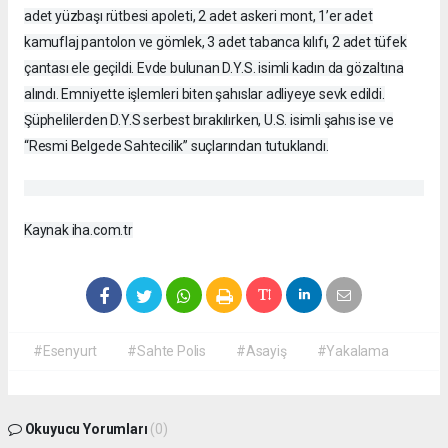
adet yüzbaşı rütbesi apoleti, 2 adet askeri mont, 1’er adet
kamuflaj pantolon ve gömlek, 3 adet tabanca kılıfı, 2 adet tüfek
çantası ele geçildi. Evde bulunan D.Y.S. isimli kadın da gözaltına
alındı. Emniyette işlemleri biten şahıslar adliyeye sevk edildi.
Şüphelilerden D.Y.S serbest bırakılırken, U.S. isimli şahıs ise ve
“Resmi Belgede Sahtecilik” suçlarından tutuklandı.
Kaynak iha.com.tr
#Esenyurt
#Sahte Polis
#Asayiş
#Yakalama
Okuyucu Yorumları
(0)