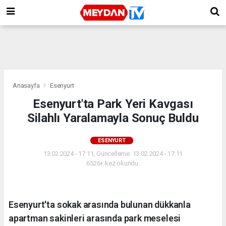
Anasayfa
Esenyurt
Esenyurt'ta Park Yeri Kavgası
Silahlı Yaralamayla Sonuç Buldu
ESENYURT
13.02.2024 - 17:11, Güncelleme: 13.02.2024 - 17:11
6526+ kez okundu.
Esenyurt'ta sokak arasında bulunan dükkanla
apartman sakinleri arasında park meselesi