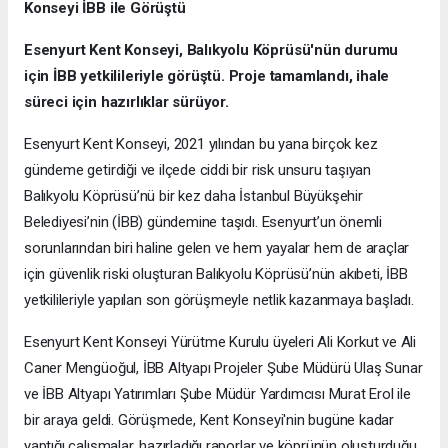
Konseyi İBB ile Görüştü
Esenyurt Kent Konseyi, Balıkyolu Köprüsü'nün durumu
için İBB yetkilileriyle görüştü. Proje tamamlandı, ihale
süreci için hazırlıklar sürüyor.
Esenyurt Kent Konseyi, 2021 yılından bu yana birçok kez
gündeme getirdiği ve ilçede ciddi bir risk unsuru taşıyan
Balıkyolu Köprüsü’nü bir kez daha İstanbul Büyükşehir
Belediyesi’nin (İBB) gündemine taşıdı. Esenyurt’un önemli
sorunlarından biri haline gelen ve hem yayalar hem de araçlar
için güvenlik riski oluşturan Balıkyolu Köprüsü’nün akıbeti, İBB
yetkilileriyle yapılan son görüşmeyle netlik kazanmaya başladı.
Esenyurt Kent Konseyi Yürütme Kurulu üyeleri Ali Korkut ve Ali
Caner Mengüoğul, İBB Altyapı Projeler Şube Müdürü Ulaş Sunar
ve İBB Altyapı Yatırımları Şube Müdür Yardımcısı Murat Erol ile
bir araya geldi. Görüşmede, Kent Konseyi'nin bugüne kadar
yaptığı çalışmalar, hazırladığı raporlar ve köprünün oluşturduğu