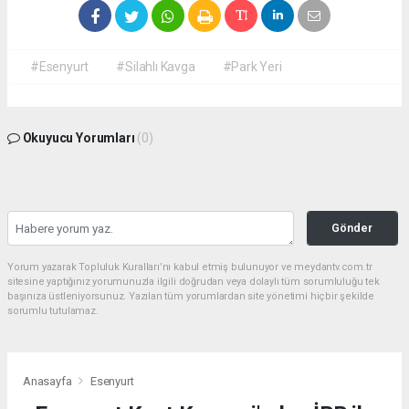
#Esenyurt
#Silahlı Kavga
#Park Yeri
Okuyucu Yorumları
(0)
Gönder
Yorum yazarak Topluluk Kuralları’nı kabul etmiş bulunuyor ve meydantv.com.tr
sitesine yaptığınız yorumunuzla ilgili doğrudan veya dolaylı tüm sorumluluğu tek
başınıza üstleniyorsunuz. Yazılan tüm yorumlardan site yönetimi hiçbir şekilde
sorumlu tutulamaz.
Anasayfa
Esenyurt