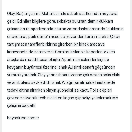
Olay, Bağlarçeşme Mahallesi’nde sabah saatlerinde meydana
geldi. Edinilen bilgilere göre, sokakta bulunan demir dükkanı
çalışanları ile apartmanda oturan vatandaşlar arasında “dükkanın
önüne araç park etme” meselesi yüzünden tartışma çıktı. Çıkan
tartışmada taraflar birbirine girerken bir binek araca ve
kamyonete de zarar verdi. Camları kırılan ve kaportası ezilen
araçlarda maddi hasar oluştu. Apartman sakini bir kişi ise
kavganın büyümesi üzerine İshak A. isimli esnafı göğsünden
vurarak yaraladı. Olay yerine ihbar üzerine çok sayıda polis ekibi
ve ambulans sevk edildi. İshak A. ağır yaralı halde hastanede
tedavi altına alınırken olayın şüphelisi ise kaçtı. Polis ekipleri
çevrede güvenlik tedbiri alırken kaçan şüpheliyi yakalamak için
çalışma başlattı.
Kaynak iha.com.tr