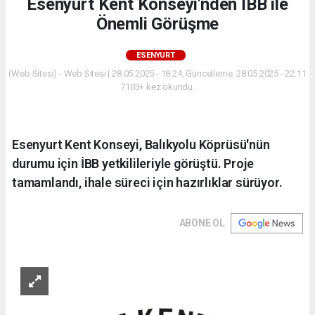
Esenyurt Kent Konseyi'nden İBB ile
Önemli Görüşme
ESENYURT
(Web Sitesi) - Web Sitesi | 28.05.2025 - 18:24, Güncelleme: 28.05.2025 - 22:11
7103+ kez okundu.
Esenyurt Kent Konseyi, Balıkyolu Köprüsü'nün
durumu için İBB yetkilileriyle görüştü. Proje
tamamlandı, ihale süreci için hazırlıklar sürüyor.
ABONE OL