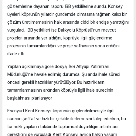
gözlemlerine dayanan raporu İBB yetkililerine sundu. Konsey
üyeleri, köprünün yıllardır gündemde olmasına rağmen kalıcı bir
çözüm üretilmemesinin halk arasında ciddi bir endişe yarattığını
vurguladı. İBB yetkilileri ise Balıkyolu Köprüsü’nün mevcut
projeleri arasında yer aldığını, köprüyle ilgili güçlendirme
projesinin tamamlandığını ve proje safhasının sona erdiğini
ifade etti.
Yapılan açıklamaya göre dosya, İBB Altyapı Yatırımları
Müdürlüğü’ne havale edilmiş durumda. Şu anda ihale süreci
öncesi gerekli hazırlıklar yürütülüyor. Bu hazırlıkların
tamamlanmasının ardından köprüyle ilgili ihale sürecinin
başlatılması planlanıyor.
Esenyurt Kent Konseyi, köprünün güçlendirilmesiyle ilgili
sürecin şeffaf ve hızlı bir şekilde ilerlemesini talep ederken, bu
tür riskli yapıların takibinde toplumsal duyarlılığın artırılması
gerektiğini de vurguladı. Kent Konseyi ayrıca halkın yaşam