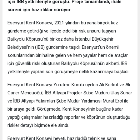
için İBB yetkilileriyle görüştü. Proje tamamlandı, ihale
süreci için hazırlıklar sürüyor.
Esenyurt Kent Konseyi, 2021 yılından bu yana birçok kez
gündeme getirdiği ve ilçede ciddi bir risk unsuru taşıyan
Balıkyolu Köprüsü’nü bir kez daha İstanbul Büyükşehir
Belediyesi’nin (İBB) gündemine taşıdı. Esenyurt’un önemli
sorunlarından biri haline gelen ve hem yayalar hem de araçlar
için güvenlik riski oluşturan Balıkyolu Köprüsü’nün akıbeti, İBB
yetkilileriyle yapılan son görüşmeyle netlik kazanmaya başladı.
Esenyurt Kent Konseyi Yürütme Kurulu üyeleri Ali Korkut ve Ali
Caner Mengüoğul, İBB Altyapı Projeler Şube Müdürü Ulaş Sunar
ve İBB Altyapı Yatırımları Şube Müdür Yardımcısı Murat Erol ile
bir araya geldi. Görüşmede, Kent Konseyi'nin bugüne kadar
yaptığı çalışmalar, hazırladığı raporlar ve köprünün oluşturduğu
riskler detaylı biçimde ele alındı.
Esenyurt Kent Konseyi heyeti, hazırladığı teknik ve saha