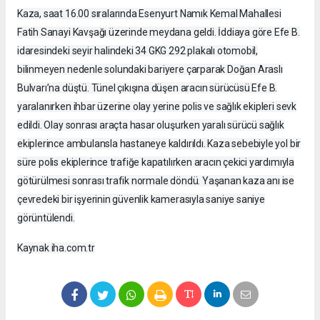
Kaza, saat 16.00 sıralarında Esenyurt Namık Kemal Mahallesi
Fatih Sanayi Kavşağı üzerinde meydana geldi. İddiaya göre Efe B.
idaresindeki seyir halindeki 34 GKG 292 plakalı otomobil,
bilinmeyen nedenle solundaki bariyere çarparak Doğan Araslı
Bulvarı’na düştü. Tünel çıkışına düşen aracın sürücüsü Efe B.
yaralanırken ihbar üzerine olay yerine polis ve sağlık ekipleri sevk
edildi. Olay sonrası araçta hasar oluşurken yaralı sürücü sağlık
ekiplerince ambulansla hastaneye kaldırıldı. Kaza sebebiyle yol bir
süre polis ekiplerince trafiğe kapatılırken aracın çekici yardımıyla
götürülmesi sonrası trafik normale döndü. Yaşanan kaza anı ise
çevredeki bir işyerinin güvenlik kamerasıyla saniye saniye
görüntülendi.
Kaynak iha.com.tr