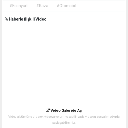
#Esenyurt
#Kaza
#Otomobil
Haberle İlişkili Video
Video Galeride Aç
Video albümüne giderek videoya yorum yazabilir yada videoyu sosyal medyada
paylaşabilirsiniz.