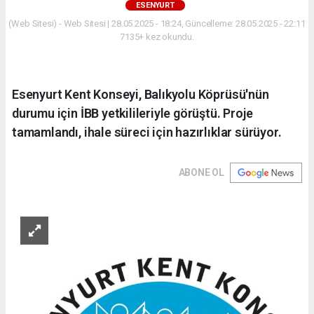
ESENYURT
(Web Sitesi) - Web Sitesi | 28.05.2025 - 18:24, Güncelleme: 28.05.2025 - 22:11
7135+ kez okundu.
Esenyurt Kent Konseyi, Balıkyolu Köprüsü'nün
durumu için İBB yetkilileriyle görüştü. Proje
tamamlandı, ihale süreci için hazırlıklar sürüyor.
ABONE OL