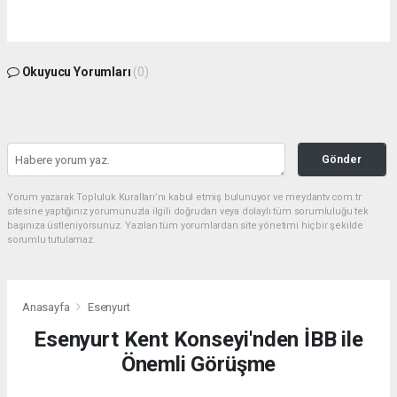
Okuyucu Yorumları
(0)
Gönder
Yorum yazarak Topluluk Kuralları’nı kabul etmiş bulunuyor ve meydantv.com.tr
sitesine yaptığınız yorumunuzla ilgili doğrudan veya dolaylı tüm sorumluluğu tek
başınıza üstleniyorsunuz. Yazılan tüm yorumlardan site yönetimi hiçbir şekilde
sorumlu tutulamaz.
Anasayfa
Esenyurt
Esenyurt Kent Konseyi'nden İBB ile
Önemli Görüşme