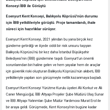
Konseyi İBB ile Görüştü
Esenyurt Kent Konseyi, Balıkyolu Köprüsü'nün durumu
için İBB yetkilileriyle görüştü. Proje tamamlandı, ihale
süreci için hazırlıklar sürüyor.
Esenyurt Kent Konseyi, 2021 yılından bu yana birçok kez
gündeme getirdiği ve ilçede ciddi bir risk unsuru taşıyan
Balıkyolu Köprüsü’nü bir kez daha İstanbul Büyükşehir
Belediyesi’nin (İBB) gündemine taşıdı. Esenyurt’un önemli
sorunlarından biri haline gelen ve hem yayalar hem de araçlar
için güvenlik riski oluşturan Balıkyolu Köprüsü’nün akıbeti, İBB
yetkilileriyle yapılan son görüşmeyle netlik kazanmaya başladı.
Esenyurt Kent Konseyi Yürütme Kurulu üyeleri Ali Korkut ve Ali
Caner Mengüoğul, İBB Altyapı Projeler Şube Müdürü Ulaş Sunar
ve İBB Altyapı Yatırımları Şube Müdür Yardımcısı Murat Erol ile
bir araya geldi. Görüşmede, Kent Konseyi'nin bugüne kadar