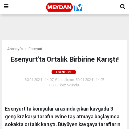
Anasayfa
Esenyurt
Esenyurt'ta Ortalık Birbirine Karıştı!
ESENYURT
30.01.2024 - 14:07, Güncelleme: 30.01.2024 - 14:07
6566+ kez okundu.
Esenyurt'ta komşular arasında çıkan kavgada 3
genç kız karşı tarafın evine taş atmaya başlayınca
sokakta ortalık karıştı. Büyüyen kavgaya tarafların