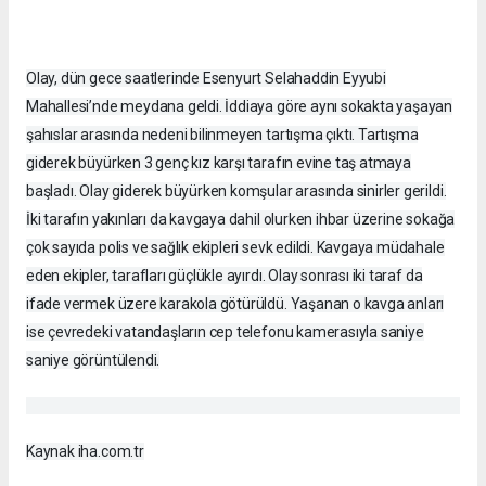
Olay, dün gece saatlerinde Esenyurt Selahaddin Eyyubi
Mahallesi’nde meydana geldi. İddiaya göre aynı sokakta yaşayan
şahıslar arasında nedeni bilinmeyen tartışma çıktı. Tartışma
giderek büyürken 3 genç kız karşı tarafın evine taş atmaya
başladı. Olay giderek büyürken komşular arasında sinirler gerildi.
İki tarafın yakınları da kavgaya dahil olurken ihbar üzerine sokağa
çok sayıda polis ve sağlık ekipleri sevk edildi. Kavgaya müdahale
eden ekipler, tarafları güçlükle ayırdı. Olay sonrası iki taraf da
ifade vermek üzere karakola götürüldü. Yaşanan o kavga anları
ise çevredeki vatandaşların cep telefonu kamerasıyla saniye
saniye görüntülendi.
Kaynak iha.com.tr