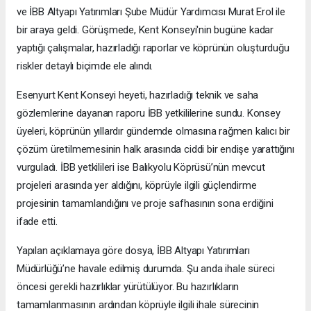
ve İBB Altyapı Yatırımları Şube Müdür Yardımcısı Murat Erol ile
bir araya geldi. Görüşmede, Kent Konseyi'nin bugüne kadar
yaptığı çalışmalar, hazırladığı raporlar ve köprünün oluşturduğu
riskler detaylı biçimde ele alındı.
Esenyurt Kent Konseyi heyeti, hazırladığı teknik ve saha
gözlemlerine dayanan raporu İBB yetkililerine sundu. Konsey
üyeleri, köprünün yıllardır gündemde olmasına rağmen kalıcı bir
çözüm üretilmemesinin halk arasında ciddi bir endişe yarattığını
vurguladı. İBB yetkilileri ise Balıkyolu Köprüsü’nün mevcut
projeleri arasında yer aldığını, köprüyle ilgili güçlendirme
projesinin tamamlandığını ve proje safhasının sona erdiğini
ifade etti.
Yapılan açıklamaya göre dosya, İBB Altyapı Yatırımları
Müdürlüğü’ne havale edilmiş durumda. Şu anda ihale süreci
öncesi gerekli hazırlıklar yürütülüyor. Bu hazırlıkların
tamamlanmasının ardından köprüyle ilgili ihale sürecinin