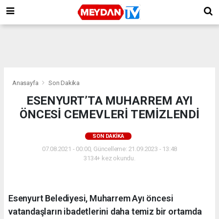
Anasayfa
Son Dakika
ESENYURT’TA MUHARREM AYI
ÖNCESİ CEMEVLERİ TEMİZLENDİ
SON DAKIKA
07.08.2021 - 00:00, Güncelleme: 21.09.2023 - 13:48
3134+ kez okundu.
Esenyurt Belediyesi, Muharrem Ayı öncesi
vatandaşların ibadetlerini daha temiz bir ortamda