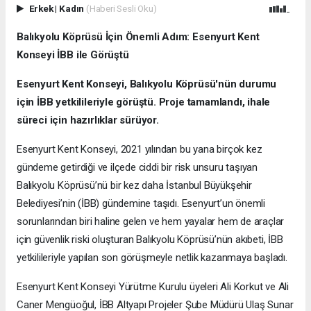
Erkek
|
Kadın
(Haberi Sesli Oku)
Balıkyolu Köprüsü İçin Önemli Adım: Esenyurt Kent
Konseyi İBB ile Görüştü
Esenyurt Kent Konseyi, Balıkyolu Köprüsü'nün durumu
için İBB yetkilileriyle görüştü. Proje tamamlandı, ihale
süreci için hazırlıklar sürüyor.
Esenyurt Kent Konseyi, 2021 yılından bu yana birçok kez
gündeme getirdiği ve ilçede ciddi bir risk unsuru taşıyan
Balıkyolu Köprüsü’nü bir kez daha İstanbul Büyükşehir
Belediyesi’nin (İBB) gündemine taşıdı. Esenyurt’un önemli
sorunlarından biri haline gelen ve hem yayalar hem de araçlar
için güvenlik riski oluşturan Balıkyolu Köprüsü’nün akıbeti, İBB
yetkilileriyle yapılan son görüşmeyle netlik kazanmaya başladı.
Esenyurt Kent Konseyi Yürütme Kurulu üyeleri Ali Korkut ve Ali
Caner Mengüoğul, İBB Altyapı Projeler Şube Müdürü Ulaş Sunar