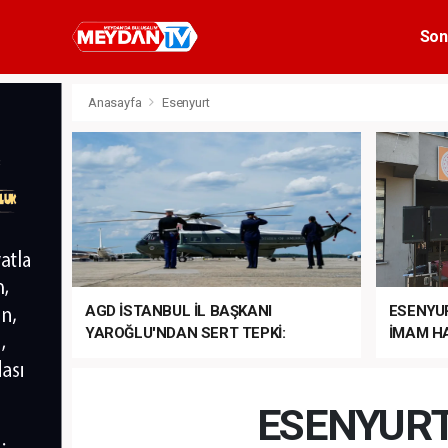
Son
Anasayfa
Esenyurt
AGD İSTANBUL İL BAŞKANI
ESENYU
YAROĞLU'NDAN SERT TEPKİ:
İMAM HA
“NATO’NUN ÜLKEMİZDE İŞİ NE?”
MEHTER
MEZUNİY
ESENYURT