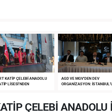
RT KATİP ÇELEBİ ANADOLU
AGD VE MGV’DEN DEV
TİP LİSESİ’NDEN
ORGANİZASYON: İSTANBUL’
ANLI MUHTEŞEM
FETHİ’NİN 573. YILI COŞKUY
ET TÖRENİ!
KUTLANACAK!
ATİP ÇELEBİ ANADOLU