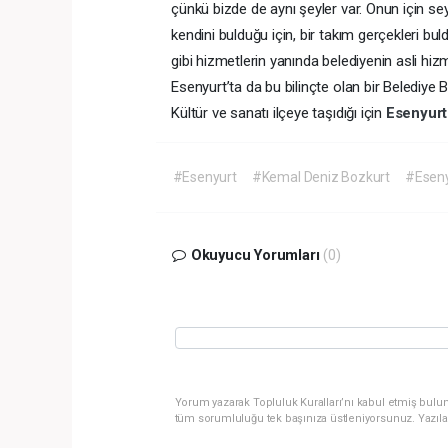
çünkü bizde de aynı şeyler var. Onun için se
kendini bulduğu için, bir takım gerçekleri bul
gibi hizmetlerin yanında belediyenin asli hi
Esenyurt’ta da bu bilinçte olan bir Belediy
Kültür ve sanatı ilçeye taşıdığı için
Esenyur
#Esenyurt
#Kemal Deniz Bozkurt
#Eseny
Okuyucu Yorumları
(0)
Yorum yazarak Topluluk Kuralları’nı kabul etmiş bulun
tüm sorumluluğu tek başınıza üstleniyorsunuz. Yazıla