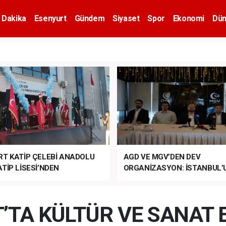
 Dakika
Esenyurt
Gündem
Siyaset
Spor
Ekonomi
Dün
RT KATİP ÇELEBİ ANADOLU
AGD VE MGV’DEN DEV
TİP LİSESİ’NDEN
ORGANİZASYON: İSTANBUL’
ANLI MUHTEŞEM
FETHİ’NİN 573. YILI COŞKUY
ET TÖRENİ!
KUTLANACAK!
’TA KÜLTÜR VE SANAT E