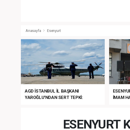
Anasayfa
Esenyurt
AGD İSTANBUL İL BAŞKANI
ESENYU
YAROĞLU'NDAN SERT TEPKİ:
İMAM HA
“NATO’NUN ÜLKEMİZDE İŞİ NE?”
MEHTER
MEZUNİY
ESENYURT K