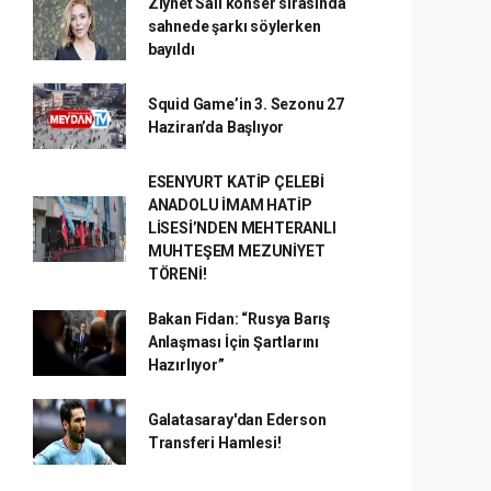
Ziynet Sali konser sırasında
sahnede şarkı söylerken
bayıldı
Squid Game’in 3. Sezonu 27
Haziran’da Başlıyor
ESENYURT KATİP ÇELEBİ
ANADOLU İMAM HATİP
LİSESİ’NDEN MEHTERANLI
MUHTEŞEM MEZUNİYET
TÖRENİ!
Bakan Fidan: “Rusya Barış
Anlaşması İçin Şartlarını
Hazırlıyor”
Galatasaray'dan Ederson
Transferi Hamlesi!