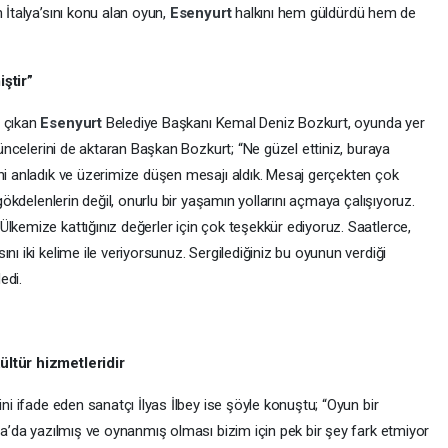
 İtalya’sını konu alan oyun,
Esenyurt
halkını hem güldürdü hem de
ştir”
e çıkan
Esenyurt
Belediye Başkanı Kemal Deniz Bozkurt, oyunda yer
üşüncelerini de aktaran Başkan Bozkurt; “Ne güzel ettiniz, buraya
ini anladık ve üzerimize düşen mesajı aldık. Mesaj gerçekten çok
 gökdelenlerin değil, onurlu bir yaşamın yollarını açmaya çalışıyoruz.
lkemize kattığınız değerler için çok teşekkür ediyoruz. Saatlerce,
nı iki kelime ile veriyorsunuz. Sergilediğiniz bu oyunun verdiği
edi.
ültür hizmetleridir
ini ifade eden sanatçı İlyas İlbey ise şöyle konuştu; “Oyun bir
lya’da yazılmış ve oynanmış olması bizim için pek bir şey fark etmiyor