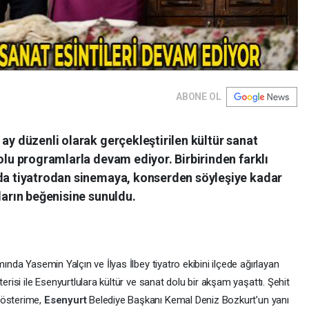
ABONE OL
 ay düzenli olarak gerçekleştirilen kültür sanat
dolu programlarla devam ediyor. Birbirinden farklı
mda tiyatrodan sinemaya, konserden söyleşiye kadar
ların beğenisine sunuldu.
mında Yasemin Yalçın ve İlyas İlbey tiyatro ekibini ilçede ağırlayan
erisi ile Esenyurtlulara kültür ve sanat dolu bir akşam yaşattı. Şehit
gösterime,
Esenyurt
Belediye Başkanı Kemal Deniz Bozkurt’un yanı