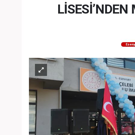
LİSESİ’NDE
Eseny