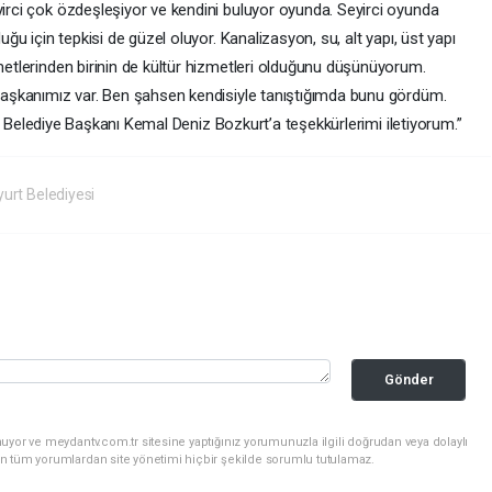
yirci çok özdeşleşiyor ve kendini buluyor oyunda. Seyirci oyunda
duğu için tepkisi de güzel oluyor. Kanalizasyon, su, alt yapı, üst yapı
zmetlerinden birinin de kültür hizmetleri olduğunu düşünüyorum.
e Başkanımız var. Ben şahsen kendisiyle tanıştığımda bunu gördüm.
t
Belediye Başkanı Kemal Deniz Bozkurt’a teşekkürlerimi iletiyorum.”
urt Belediyesi
Gönder
uyor ve meydantv.com.tr sitesine yaptığınız yorumunuzla ilgili doğrudan veya dolaylı
n tüm yorumlardan site yönetimi hiçbir şekilde sorumlu tutulamaz.