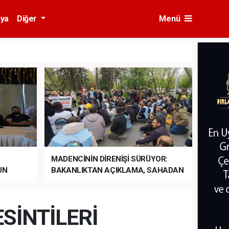
ya
Diğer
Menü
MADENCİNİN DİRENİŞİ SÜRÜYOR:
UN
BAKANLIKTAN AÇIKLAMA, SAHADAN
LA
MÜDAHALE HABERİ GELDİ!
SİNTİLERİ