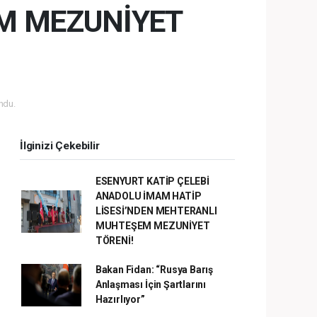
M MEZUNİYET
ndu.
İlginizi Çekebilir
ESENYURT KATİP ÇELEBİ
ANADOLU İMAM HATİP
LİSESİ’NDEN MEHTERANLI
MUHTEŞEM MEZUNİYET
TÖRENİ!
Bakan Fidan: “Rusya Barış
Anlaşması İçin Şartlarını
Hazırlıyor”