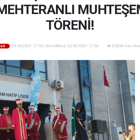
N MEHTERANLI MUHTEŞE
TÖRENİ!
24.06.2026 - 21:50, Güncelleme: 24.06.2026 - 21:50
23806+ kez oku
urt