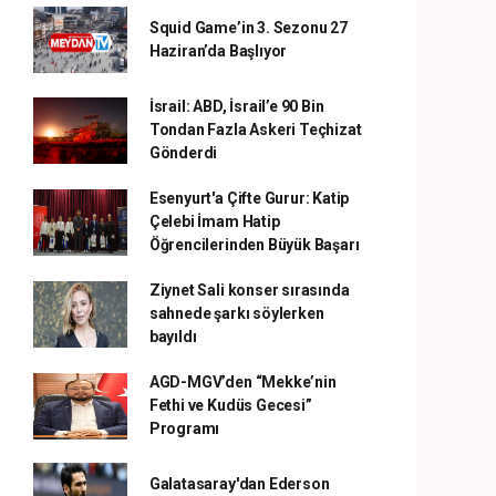
Squid Game’in 3. Sezonu 27
Haziran’da Başlıyor
İsrail: ABD, İsrail’e 90 Bin
Tondan Fazla Askeri Teçhizat
Gönderdi
Esenyurt'a Çifte Gurur: Katip
Çelebi İmam Hatip
Öğrencilerinden Büyük Başarı
Ziynet Sali konser sırasında
sahnede şarkı söylerken
bayıldı
AGD-MGV’den “Mekke’nin
Fethi ve Kudüs Gecesi”
Programı
Galatasaray'dan Ederson