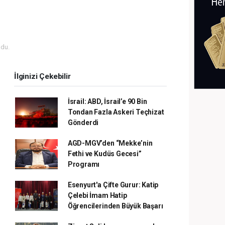
du.
İlginizi Çekebilir
İsrail: ABD, İsrail’e 90 Bin
Tondan Fazla Askeri Teçhizat
Gönderdi
AGD-MGV’den “Mekke’nin
Fethi ve Kudüs Gecesi”
Programı
Esenyurt'a Çifte Gurur: Katip
Çelebi İmam Hatip
Öğrencilerinden Büyük Başarı