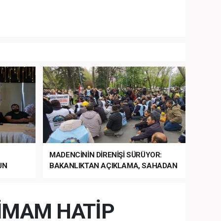
MADENCİNİN DİRENİŞİ SÜRÜYOR:
UN
BAKANLIKTAN AÇIKLAMA, SAHADAN
LA
MÜDAHALE HABERİ GELDİ!
 İMAM HATİP