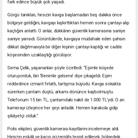
fark edince büyük şok yaşadı.
Görgü tanıkları, hırsızın kavga başlamadan beş dakika önce
bölgeye geldiğini, kavgayı kışkırttıktan hemen sonra çantayı alıp
kaçtığını anlattı. O anlar, dükkânın güvenlik kamerasına saniye
saniye yansıdı. Görüntülerde, kavgaya müdahale eden şahsın
dikkat dağıtmasıyla bir diğer kişinin çantayı kaptığı ve cadde
köşesinden uzaklaştığı görülüyor.
Sema Çelik, yaşananları şöyle özetledi: “Eşimle köşede
oturuyorduk, biri ‘Benimle gelsene’ diye çıkageldi. Eşim
reddedince izmarit fırlattı, tartışma büyüdü. Kavga sokakta
sürerken çantam düştü; arkamı dönünce kaybolmuştu.
Telefonum 15 bin TL, çantamdaki nakit de 1.000 TL’ydi. O an
kamerayı izleyince her şeyi anladık. Hemen karakola gidip
şikâyetçi olduk.”
Polis ekipleri, güvenlik kamerası kayıtlarını incelemeye aldı.
Hırsızın eşkâli ve kaçış güzergâhı tespit edilerek, bölgedeki