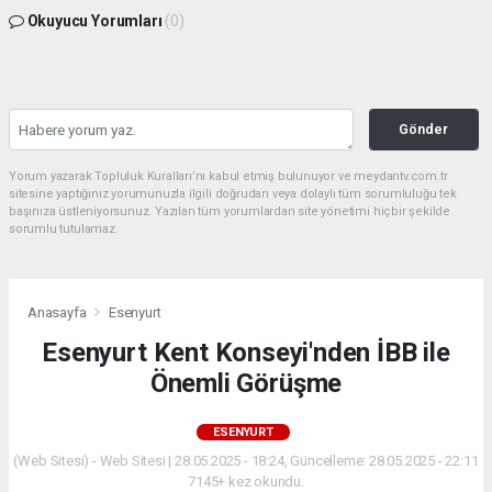
Okuyucu Yorumları
(0)
Gönder
Yorum yazarak Topluluk Kuralları’nı kabul etmiş bulunuyor ve meydantv.com.tr
sitesine yaptığınız yorumunuzla ilgili doğrudan veya dolaylı tüm sorumluluğu tek
başınıza üstleniyorsunuz. Yazılan tüm yorumlardan site yönetimi hiçbir şekilde
sorumlu tutulamaz.
Anasayfa
Esenyurt
Esenyurt Kent Konseyi'nden İBB ile
Önemli Görüşme
ESENYURT
(Web Sitesi) - Web Sitesi | 28.05.2025 - 18:24, Güncelleme: 28.05.2025 - 22:11
7145+ kez okundu.