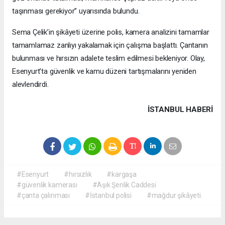
taşınması gerekiyor” uyarısında bulundu.
Sema Çelik’in şikâyeti üzerine polis, kamera analizini tamamlar
tamamlamaz zanlıyı yakalamak için çalışma başlattı. Çantanın
bulunması ve hırsızın adalete teslim edilmesi bekleniyor. Olay,
Esenyurt’ta güvenlik ve kamu düzeni tartışmalarını yeniden
alevlendirdi.
İSTANBUL HABERİ
#Esenyurt
#hırsızlık
#kargaşa
#güvenlik kamerası
#Aşık Şenlik Caddesi
#çanta çalınması
#İstanbul polisi
#mağdur şikâyeti.