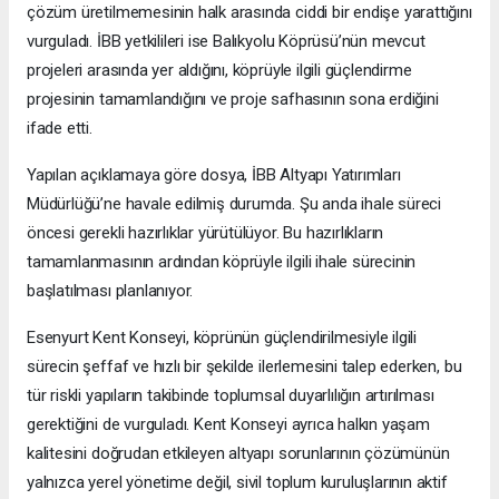
çözüm üretilmemesinin halk arasında ciddi bir endişe yarattığını
vurguladı. İBB yetkilileri ise Balıkyolu Köprüsü’nün mevcut
projeleri arasında yer aldığını, köprüyle ilgili güçlendirme
projesinin tamamlandığını ve proje safhasının sona erdiğini
ifade etti.
Yapılan açıklamaya göre dosya, İBB Altyapı Yatırımları
Müdürlüğü’ne havale edilmiş durumda. Şu anda ihale süreci
öncesi gerekli hazırlıklar yürütülüyor. Bu hazırlıkların
tamamlanmasının ardından köprüyle ilgili ihale sürecinin
başlatılması planlanıyor.
Esenyurt Kent Konseyi, köprünün güçlendirilmesiyle ilgili
sürecin şeffaf ve hızlı bir şekilde ilerlemesini talep ederken, bu
tür riskli yapıların takibinde toplumsal duyarlılığın artırılması
gerektiğini de vurguladı. Kent Konseyi ayrıca halkın yaşam
kalitesini doğrudan etkileyen altyapı sorunlarının çözümünün
yalnızca yerel yönetime değil, sivil toplum kuruluşlarının aktif