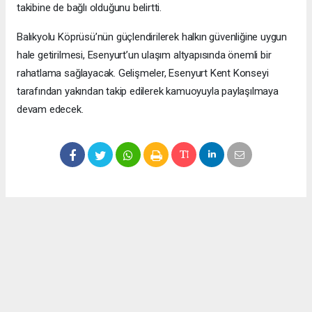
takibine de bağlı olduğunu belirtti.
Balıkyolu Köprüsü’nün güçlendirilerek halkın güvenliğine uygun
hale getirilmesi, Esenyurt’un ulaşım altyapısında önemli bir
rahatlama sağlayacak. Gelişmeler, Esenyurt Kent Konseyi
tarafından yakından takip edilerek kamuoyuyla paylaşılmaya
devam edecek.
Okuyucu Yorumları
(0)
Gönder
Yorum yazarak Topluluk Kuralları’nı kabul etmiş bulunuyor ve meydantv.com.tr