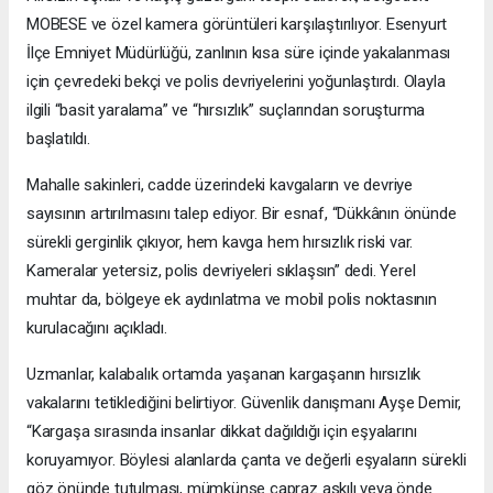
MOBESE ve özel kamera görüntüleri karşılaştırılıyor. Esenyurt
İlçe Emniyet Müdürlüğü, zanlının kısa süre içinde yakalanması
için çevredeki bekçi ve polis devriyelerini yoğunlaştırdı. Olayla
ilgili “basit yaralama” ve “hırsızlık” suçlarından soruşturma
başlatıldı.
Mahalle sakinleri, cadde üzerindeki kavgaların ve devriye
sayısının artırılmasını talep ediyor. Bir esnaf, “Dükkânın önünde
sürekli gerginlik çıkıyor, hem kavga hem hırsızlık riski var.
Kameralar yetersiz, polis devriyeleri sıklaşsın” dedi. Yerel
muhtar da, bölgeye ek aydınlatma ve mobil polis noktasının
kurulacağını açıkladı.
Uzmanlar, kalabalık ortamda yaşanan kargaşanın hırsızlık
vakalarını tetiklediğini belirtiyor. Güvenlik danışmanı Ayşe Demir,
“Kargaşa sırasında insanlar dikkat dağıldığı için eşyalarını
koruyamıyor. Böylesi alanlarda çanta ve değerli eşyaların sürekli
göz önünde tutulması, mümkünse çapraz askılı veya önde