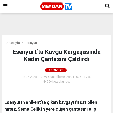
Anasayfa
Esenyurt
Esenyurt’ta Kavga Kargaşasında
Kadın Çantasını Çaldırdı
ESENYURT
28.04.2025 - 17:59, Güncelleme: 28.04.2025 - 17:59
4495+ kez okundu.
Esenyurt Yenikent’te çıkan kavgayı fırsat bilen
hırsız, Sema Çelik’in yere düşen çantasını alıp