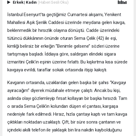
Erkek
|
Kadın
(Haberi Sesli Oku)
İstanbul Esenyurt’ta geçtiğimiz Cumartesi akşamı, Yenikent
Mahallesi Aşık Şenlik Caddesi üzerinde meydana gelen kavga,
beklenmedik bir hırsızlık olayına dönüştü. Cadde üzerindeki
tütüncü dükkânının önünde oturan Sema Çelik (42) ile eşi,
kimliği belirsiz bir erkeğin “Benimle gelsene” sözleri üzerine
tartışmaya başladı. İddiaya göre, saldırgan elindeki sigara
izmaritini Çelik’in eşinin üzerine fırlattı. Bu kışkırtma kısa sürede
kavgaya evrildi; taraflar sokak ortasında itişip kakıştı.
Kavganın ortasında, uzaklardan gelen başka bir şahıs “Kavgayı
ayıracağım” diyerek müdahale etmeye çalıştı. Ancak bu kişi,
aslında olayı gözlemleyip fırsat kollayan bir başka hırsızdı. Tam
o sırada Sema Çelik’in kolundan düşen el çantası, kargaşa
nedeniyle fark edilmedi. Hırsız, hızla çantayı kaptı ve tam kavga
çıktıkları noktadan uzaklaştı. Çift, bir süre sonra çantanın ve
içindeki akıllı telefon ile yaklaşık bin lira nakdin kaybolduğunu