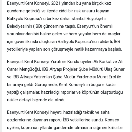
Esenyurt Kent Konseyi, 2021 yılından bu yana birçok kez
gündeme getirdiği ve ilçede ciddi bir risk unsuru taşıyan
Balıkyolu Köprüsü’nü bir kez daha İstanbul Büyükşehir
Belediyesi’nin (İBB) gündemine taşıdı. Esenyurt’un önemli
sorunlarından biri haline gelen ve hem yayalar hem de araçlar
için güvenlik riski oluşturan Balıkyolu Köprüsü’nün akıbeti, İBB
yetkilileriyle yapılan son görüşmeyle netlik kazanmaya başladı.
Esenyurt Kent Konseyi Yürütme Kurulu üyeleri Ali Korkut ve Ali
Caner Mengüoğul, İBB Altyapı Projeler Şube Müdürü Ulaş Sunar
ve İBB Altyapı Yatırımları Şube Müdür Yardımcısı Murat Erol ile
bir araya geldi. Görüşmede, Kent Konseyi'nin bugüne kadar
yaptığı çalışmalar, hazırladığı raporlar ve köprünün oluşturduğu
riskler detaylı biçimde ele alındı.
Esenyurt Kent Konseyi heyeti, hazırladığı teknik ve saha
gözlemlerine dayanan raporu İBB yetkililerine sundu. Konsey
üyeleri, köprünün yıllardır gündemde olmasına rağmen kalıcı bir