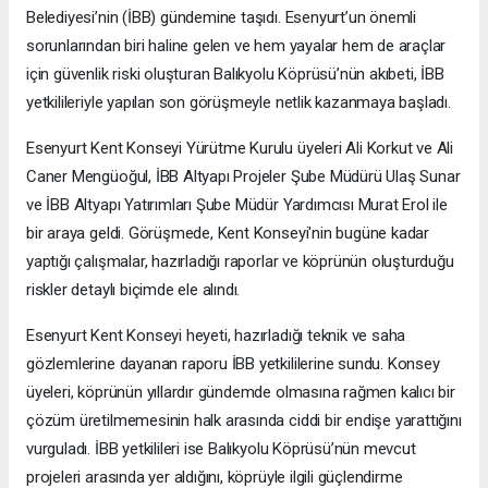
Belediyesi’nin (İBB) gündemine taşıdı. Esenyurt’un önemli
sorunlarından biri haline gelen ve hem yayalar hem de araçlar
için güvenlik riski oluşturan Balıkyolu Köprüsü’nün akıbeti, İBB
yetkilileriyle yapılan son görüşmeyle netlik kazanmaya başladı.
Esenyurt Kent Konseyi Yürütme Kurulu üyeleri Ali Korkut ve Ali
Caner Mengüoğul, İBB Altyapı Projeler Şube Müdürü Ulaş Sunar
ve İBB Altyapı Yatırımları Şube Müdür Yardımcısı Murat Erol ile
bir araya geldi. Görüşmede, Kent Konseyi'nin bugüne kadar
yaptığı çalışmalar, hazırladığı raporlar ve köprünün oluşturduğu
riskler detaylı biçimde ele alındı.
Esenyurt Kent Konseyi heyeti, hazırladığı teknik ve saha
gözlemlerine dayanan raporu İBB yetkililerine sundu. Konsey
üyeleri, köprünün yıllardır gündemde olmasına rağmen kalıcı bir
çözüm üretilmemesinin halk arasında ciddi bir endişe yarattığını
vurguladı. İBB yetkilileri ise Balıkyolu Köprüsü’nün mevcut
projeleri arasında yer aldığını, köprüyle ilgili güçlendirme