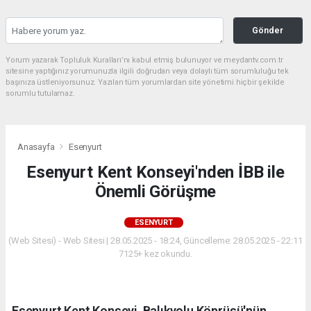
Gönder
Yorum yazarak Topluluk Kuralları’nı kabul etmiş bulunuyor ve meydantv.com.tr
sitesine yaptığınız yorumunuzla ilgili doğrudan veya dolaylı tüm sorumluluğu tek
başınıza üstleniyorsunuz. Yazılan tüm yorumlardan site yönetimi hiçbir şekilde
sorumlu tutulamaz.
Anasayfa
Esenyurt
Esenyurt Kent Konseyi'nden İBB ile
Önemli Görüşme
ESENYURT
(Web Sitesi) - Web Sitesi | 28.05.2025 - 18:24, Güncelleme: 28.05.2025 - 22:11
7125+ kez okundu.
Esenyurt Kent Konseyi, Balıkyolu Köprüsü'nün