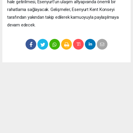
hale getirilmesi, Esenyurt’un ulaşım altyapısında önemli bir
rahatlama sağlayacak. Gelişmeler, Esenyurt Kent Konseyi
tarafından yakından takip edilerek kamuoyuyla paylaşılmaya
devam edecek.
Okuyucu Yorumları
(0)
Gönder
Yorum yazarak Topluluk Kuralları’nı kabul etmiş bulunuyor ve meydantv.com.tr
sitesine yaptığınız yorumunuzla ilgili doğrudan veya dolaylı tüm sorumluluğu tek
başınıza üstleniyorsunuz. Yazılan tüm yorumlardan site yönetimi hiçbir şekilde
sorumlu tutulamaz.