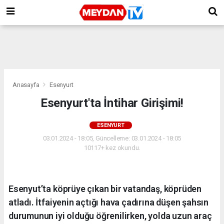
Anasayfa
Esenyurt
Esenyurt'ta İntihar Girişimi!
ESENYURT
03.01.2024 - 18:05, Güncelleme: 03.01.2024 - 18:05
10117+ kez okundu.
Esenyut’ta köprüye çıkan bir vatandaş, köprüden
atladı. İtfaiyenin açtığı hava çadırına düşen şahsın
durumunun iyi olduğu öğrenilirken, yolda uzun araç