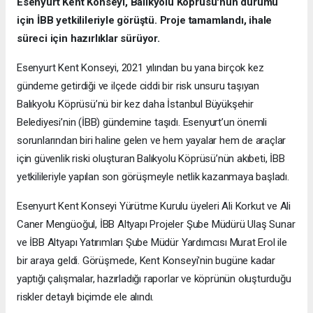
Esenyurt Kent Konseyi, Balıkyolu Köprüsü'nün durumu
için İBB yetkilileriyle görüştü. Proje tamamlandı, ihale
süreci için hazırlıklar sürüyor.
Esenyurt Kent Konseyi, 2021 yılından bu yana birçok kez
gündeme getirdiği ve ilçede ciddi bir risk unsuru taşıyan
Balıkyolu Köprüsü’nü bir kez daha İstanbul Büyükşehir
Belediyesi’nin (İBB) gündemine taşıdı. Esenyurt’un önemli
sorunlarından biri haline gelen ve hem yayalar hem de araçlar
için güvenlik riski oluşturan Balıkyolu Köprüsü’nün akıbeti, İBB
yetkilileriyle yapılan son görüşmeyle netlik kazanmaya başladı.
Esenyurt Kent Konseyi Yürütme Kurulu üyeleri Ali Korkut ve Ali
Caner Mengüoğul, İBB Altyapı Projeler Şube Müdürü Ulaş Sunar
ve İBB Altyapı Yatırımları Şube Müdür Yardımcısı Murat Erol ile
bir araya geldi. Görüşmede, Kent Konseyi'nin bugüne kadar
yaptığı çalışmalar, hazırladığı raporlar ve köprünün oluşturduğu
riskler detaylı biçimde ele alındı.