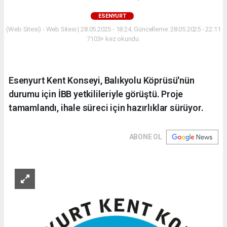
ESENYURT
(Web Sitesi) - Web Sitesi | 28.05.2025 - 18:24, Güncelleme: 28.05.2025 - 22:11
7103+ kez okundu.
Esenyurt Kent Konseyi, Balıkyolu Köprüsü'nün
durumu için İBB yetkilileriyle görüştü. Proje
tamamlandı, ihale süreci için hazırlıklar sürüyor.
ABONE OL