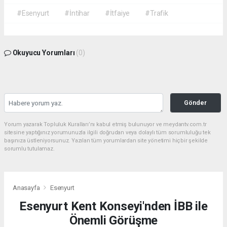
#Esenyurt
#İntihar
#İtfaiye
#Trafik
Okuyucu Yorumları
(0)
Gönder
Yorum yazarak Topluluk Kuralları’nı kabul etmiş bulunuyor ve meydantv.com.tr
sitesine yaptığınız yorumunuzla ilgili doğrudan veya dolaylı tüm sorumluluğu tek
başınıza üstleniyorsunuz. Yazılan tüm yorumlardan site yönetimi hiçbir şekilde
sorumlu tutulamaz.
Anasayfa
Esenyurt
Esenyurt Kent Konseyi'nden İBB ile
Önemli Görüşme