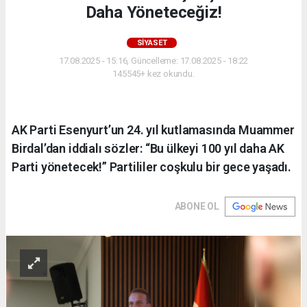
Daha Yöneteceğiz!
SIYASET
17.08.2025 - 15:16, Güncelleme: 17.08.2025 - 18:22
145545+ kez okundu.
AK Parti Esenyurt’un 24. yıl kutlamasında Muammer
Birdal’dan iddialı sözler: “Bu ülkeyi 100 yıl daha AK
Parti yönetecek!” Partililer coşkulu bir gece yaşadı.
ABONE OL