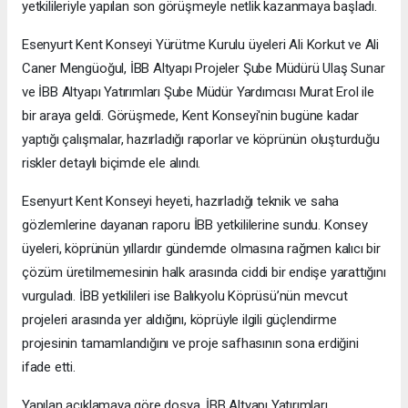
yetkilileriyle yapılan son görüşmeyle netlik kazanmaya başladı.
Esenyurt Kent Konseyi Yürütme Kurulu üyeleri Ali Korkut ve Ali
Caner Mengüoğul, İBB Altyapı Projeler Şube Müdürü Ulaş Sunar
ve İBB Altyapı Yatırımları Şube Müdür Yardımcısı Murat Erol ile
bir araya geldi. Görüşmede, Kent Konseyi'nin bugüne kadar
yaptığı çalışmalar, hazırladığı raporlar ve köprünün oluşturduğu
riskler detaylı biçimde ele alındı.
Esenyurt Kent Konseyi heyeti, hazırladığı teknik ve saha
gözlemlerine dayanan raporu İBB yetkililerine sundu. Konsey
üyeleri, köprünün yıllardır gündemde olmasına rağmen kalıcı bir
çözüm üretilmemesinin halk arasında ciddi bir endişe yarattığını
vurguladı. İBB yetkilileri ise Balıkyolu Köprüsü’nün mevcut
projeleri arasında yer aldığını, köprüyle ilgili güçlendirme
projesinin tamamlandığını ve proje safhasının sona erdiğini
ifade etti.
Yapılan açıklamaya göre dosya, İBB Altyapı Yatırımları