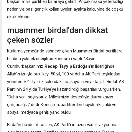
başkanlar ve partilileri bir araya getirdi. Ancak masa yetersizliği
nedeniyle bazı gençlik kolları üyeleri ayakta kaldı, yine de coşku
eksik olmadı.
muammer birdal’dan dikkat
çeken sözler
Kutlama yemeğinde sahneye çıkan Muammer Birdal, partililere
hitaben yüksek enerjili bir konuşma yaptı. “Sayın
Cumhurbaşkanımız
Recep Tayyip Erdoğan
’ın liderliğinde,
Allah’ın izniyle bu ülkeyi 50 yıl, 100 yıl daha AK Parti teşkilatları
yönetecek!” diyerek salondaki coşkuyu zirveye taşıdı. Birdal, AK
Parti’nin 24 yılda Türkiye’ye kazandırdığı başarıları vurgularken,
“Daha yeni başlıyoruz. Milletimizin desteğiyle durmaksızın
çalışacağız,” dedi. Konuşma, partililerden büyük alkış aldı ve
sosyal medyada geniş yankı buldu.
Birdal’ın bu iddialı sözleri, AK Parti’nin uzun vadeli vizyonuna