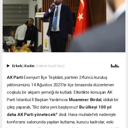
Erkek
|
Kadın
(Haberi Sesli Oku)
AK Parti
Esenyurt İlçe Teşkilatı, partinin 24’üncü kuruluş
yıldönümünü 14 Ağustos 2025’te ilçe binasında düzenlenen
coşkulu bir akşam yemeği ile kutladı. Etkinlikte konuşan AK
Parti İstanbul İl Başkan Yardımcısı
Muammer Birdal
, iddialı bir
çıkış yaparak, “Biz daha yeni başlıyoruz!
Bu ülkeyi 100 yıl
daha AK Parti yönetecek
!” dedi. Hava muhalefeti nedeniyle
konferans salonunda yapılan kutlama, kurucu kadrolar, eski