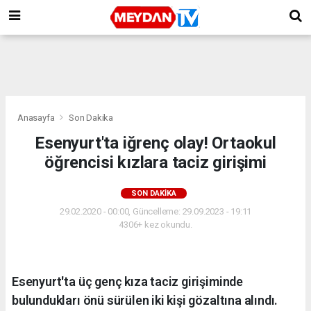
Anasayfa
Son Dakika
Esenyurt'ta iğrenç olay! Ortaokul
öğrencisi kızlara taciz girişimi
SON DAKIKA
29.02.2020 - 00:00, Güncelleme: 29.09.2023 - 19:11
4306+ kez okundu.
Esenyurt'ta üç genç kıza taciz girişiminde
bulundukları önü sürülen iki kişi gözaltına alındı.