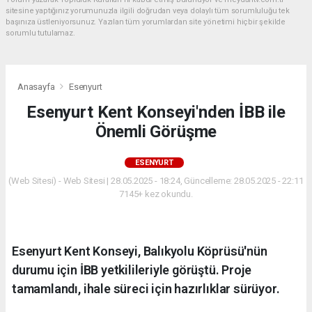
sitesine yaptığınız yorumunuzla ilgili doğrudan veya dolaylı tüm sorumluluğu tek
başınıza üstleniyorsunuz. Yazılan tüm yorumlardan site yönetimi hiçbir şekilde
sorumlu tutulamaz.
Anasayfa
Esenyurt
Esenyurt Kent Konseyi'nden İBB ile
Önemli Görüşme
ESENYURT
(Web Sitesi) - Web Sitesi | 28.05.2025 - 18:24, Güncelleme: 28.05.2025 - 22:11
7145+ kez okundu.
Esenyurt Kent Konseyi, Balıkyolu Köprüsü'nün
durumu için İBB yetkilileriyle görüştü. Proje
tamamlandı, ihale süreci için hazırlıklar sürüyor.