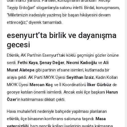
olan inancı yansıttı. Partililer, konuşmanın ardından “Recep
Tayyip Erdoğan” sloganlarıyla salonu inletti. Birdal, konuşmasını,
“Milletimizin iradesiyle yazılmış bir başarı hikâyesini devam
ettireceğiz,” diyerek tamamladı.
esenyurt’ta birlik ve dayanışma
gecesi
Etkinlik, AK Parti’nin Esenyurt’taki köklü geçmişini gözler önüne
serdi.
Fethi Kaya
,
Şenay Değer
,
Necmi Kadıoğlu
ve
Ali
Murat Alatepe
gibi partinin efsane isimleri, kutlamada bir
araya geldi. AK Parti MKYK Üyesi
Seyithan İzsiz
, Kadın Kolları
MKYK Üyesi
Mercan Koç
ve İl Koordinatörü
İlker Gürbüz
de
geceye katılan önemli isimlerdi. Ancak eski ilçe başkanı
Harun
Özer
’in katılmaması dikkat çekti.
Hava muhalefeti nedeniyle bahçede yapılması planlanan
etkinlik, ilçe binasının konferans salonuna taşındı.
Masa
yetersizliği
, bazı gençlik kolları üyelerinin ayakta kalmasına