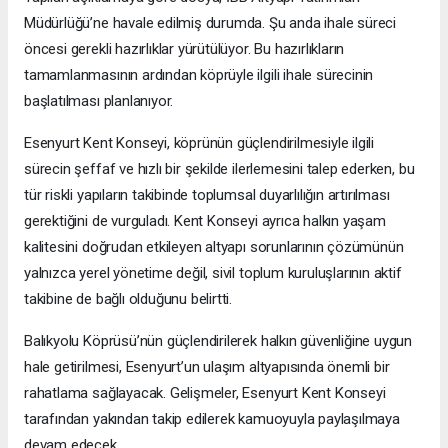
Müdürlüğü’ne havale edilmiş durumda. Şu anda ihale süreci
öncesi gerekli hazırlıklar yürütülüyor. Bu hazırlıkların
tamamlanmasının ardından köprüyle ilgili ihale sürecinin
başlatılması planlanıyor.
Esenyurt Kent Konseyi, köprünün güçlendirilmesiyle ilgili
sürecin şeffaf ve hızlı bir şekilde ilerlemesini talep ederken, bu
tür riskli yapıların takibinde toplumsal duyarlılığın artırılması
gerektiğini de vurguladı. Kent Konseyi ayrıca halkın yaşam
kalitesini doğrudan etkileyen altyapı sorunlarının çözümünün
yalnızca yerel yönetime değil, sivil toplum kuruluşlarının aktif
takibine de bağlı olduğunu belirtti.
Balıkyolu Köprüsü’nün güçlendirilerek halkın güvenliğine uygun
hale getirilmesi, Esenyurt’un ulaşım altyapısında önemli bir
rahatlama sağlayacak. Gelişmeler, Esenyurt Kent Konseyi
tarafından yakından takip edilerek kamuoyuyla paylaşılmaya
devam edecek.