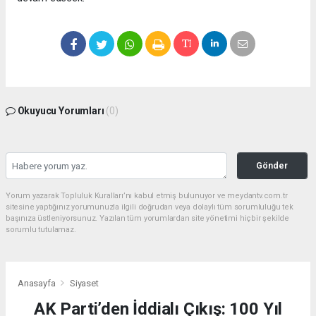
Okuyucu Yorumları
(0)
Gönder
Yorum yazarak Topluluk Kuralları’nı kabul etmiş bulunuyor ve meydantv.com.tr
sitesine yaptığınız yorumunuzla ilgili doğrudan veya dolaylı tüm sorumluluğu tek
başınıza üstleniyorsunuz. Yazılan tüm yorumlardan site yönetimi hiçbir şekilde
sorumlu tutulamaz.
Anasayfa
Siyaset
AK Parti’den İddialı Çıkış: 100 Yıl