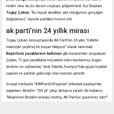
neden olsa da, bu durum coşkuyu gölgelemedi. İlçe Başkanı
Togay Çoban
, “Bu küçük aksilikler, aile olduğumuz gerçeğini
değiştirmez,” diyerek partilileri motive etti.
ak parti’nin 24 yıllık mirası
Togay Çoban, konuşmasında AK Parti’nin 24 yılını “milletin
iradesiyle yazılmış bir başarı hikâyesi” olarak tanımladı.
Başörtüsü yasaklarının kalkması
gibi kazanımları vurgulayan
Çoban, “O gün yasaklarla mücadele eden bacılarımız, bugün
devletin ön saflarında,” dedi. Etkinlik, Esenyurt’taki güçlü teşkilat
yapısını ve partinin geleceğe olan inancını yansıttı.
Sosyal medyada “#AKParti24Yaşında” etiketiyle paylaşımlar
yapılırken, Birdal’ın “100 yıl” çıkışı tartışma yarattı. Bir kullanıcı,
“Muammer Birdal’ın enerjisi müthiş, AK Parti’ye güvenimiz tam!”
derken, bir diğeri, “100 yıl iddialı, ama millet desteklerse neden
olmasın?” yorumunu yaptı.