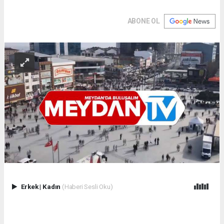
ABONE OL
Erkek
|
Kadın
(Haberi Sesli Oku)