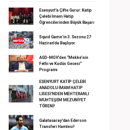
Esenyurt'a Çifte Gurur: Katip
Çelebi İmam Hatip
Öğrencilerinden Büyük Başarı
Squid Game’in 3. Sezonu 27
Haziran’da Başlıyor
AGD-MGV’den “Mekke’nin
Fethi ve Kudüs Gecesi”
Programı
ESENYURT KATİP ÇELEBİ
ANADOLU İMAM HATİP
LİSESİ’NDEN MEHTERANLI
MUHTEŞEM MEZUNİYET
TÖRENİ!
Galatasaray'dan Ederson
Transferi Hamlesi!