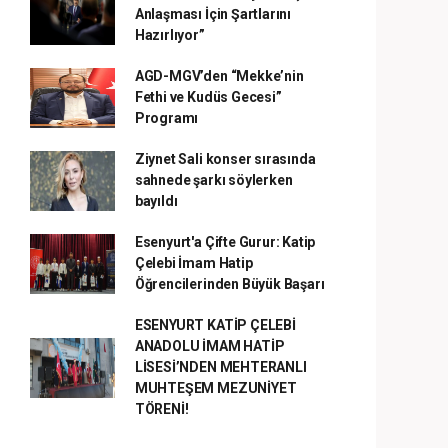
Anlaşması İçin Şartlarını
Hazırlıyor”
AGD-MGV’den “Mekke’nin
Fethi ve Kudüs Gecesi”
Programı
Ziynet Sali konser sırasında
sahnede şarkı söylerken
bayıldı
Esenyurt'a Çifte Gurur: Katip
Çelebi İmam Hatip
Öğrencilerinden Büyük Başarı
ESENYURT KATİP ÇELEBİ
ANADOLU İMAM HATİP
LİSESİ’NDEN MEHTERANLI
MUHTEŞEM MEZUNİYET
TÖRENİ!