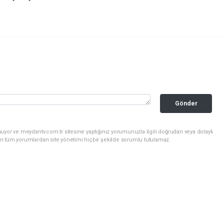
Gönder
uyor ve meydantv.com.tr sitesine yaptığınız yorumunuzla ilgili doğrudan veya dolaylı
n tüm yorumlardan site yönetimi hiçbir şekilde sorumlu tutulamaz.