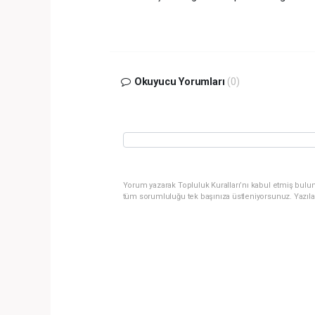
Okuyucu Yorumları
(0)
Yorum yazarak Topluluk Kuralları’nı kabul etmiş bulun
tüm sorumluluğu tek başınıza üstleniyorsunuz. Yazıla