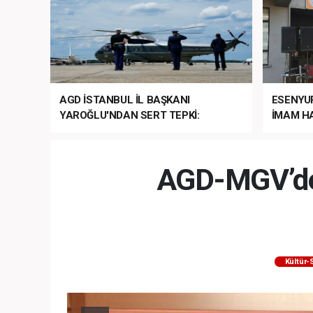
AGD İSTANBUL İL BAŞKANI
ESENYU
YAROĞLU'NDAN SERT TEPKİ:
İMAM HA
“NATO’NUN ÜLKEMİZDE İŞİ NE?”
MEHTER
MEZUNİY
AGD-MGV’den
Kültür-