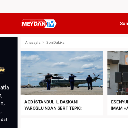
Son
Anasayfa
Son Dakika
AGD İSTANBUL İL BAŞKANI
ESENYU
YAROĞLU'NDAN SERT TEPKİ:
İMAM HA
“NATO’NUN ÜLKEMİZDE İŞİ NE?”
MEHTER
MEZUNİY