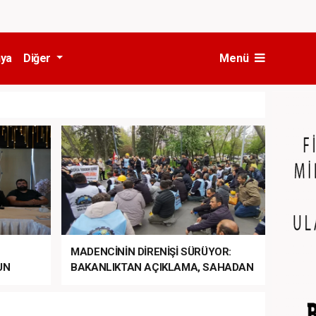
ya
Diğer
Menü
MADENCİNİN DİRENİŞİ SÜRÜYOR:
UN
BAKANLIKTAN AÇIKLAMA, SAHADAN
LA
MÜDAHALE HABERİ GELDİ!