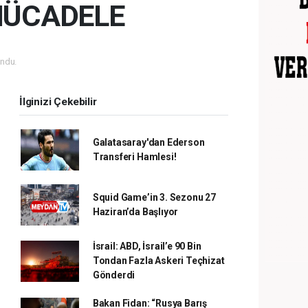
MÜCADELE
ndu.
İlginizi Çekebilir
Galatasaray'dan Ederson
Transferi Hamlesi!
Squid Game’in 3. Sezonu 27
Haziran’da Başlıyor
İsrail: ABD, İsrail’e 90 Bin
Tondan Fazla Askeri Teçhizat
Gönderdi
Bakan Fidan: “Rusya Barış