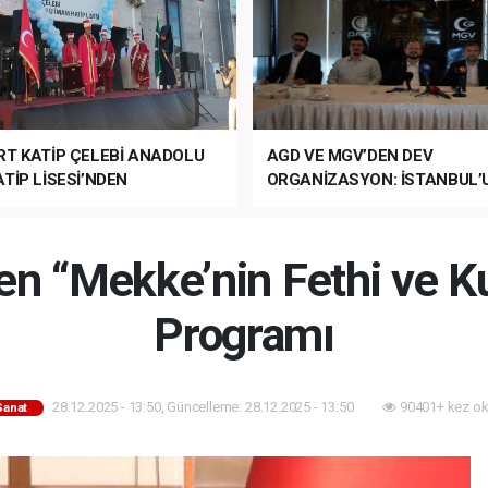
RT KATİP ÇELEBİ ANADOLU
AGD VE MGV’DEN DEV
TİP LİSESİ’NDEN
ORGANİZASYON: İSTANBUL’
ANLI MUHTEŞEM
FETHİ’NİN 573. YILI COŞKUY
ET TÖRENİ!
KUTLANACAK!
 “Mekke’nin Fethi ve K
Programı
28.12.2025 - 13:50, Güncelleme: 28.12.2025 - 13:50
90401+ kez ok
Sanat