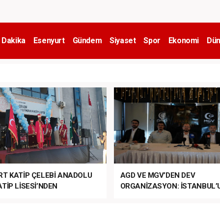
 Dakika
Esenyurt
Gündem
Siyaset
Spor
Ekonomi
Dün
RT KATİP ÇELEBİ ANADOLU
AGD VE MGV’DEN DEV
TİP LİSESİ’NDEN
ORGANİZASYON: İSTANBUL’
ANLI MUHTEŞEM
FETHİ’NİN 573. YILI COŞKUY
ET TÖRENİ!
KUTLANACAK!