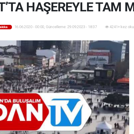
T’TA HAŞEREYLE TAM 
16.06.2020 - 00:00, Güncelleme: 29.09.2023 - 18:37
4241+ kez oku
akika