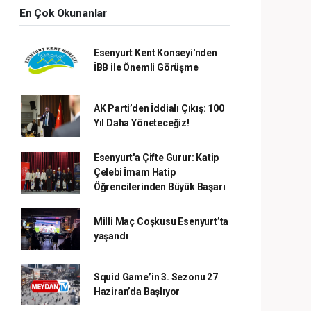
En Çok Okunanlar
Esenyurt Kent Konseyi'nden
İBB ile Önemli Görüşme
AK Parti’den İddialı Çıkış: 100
Yıl Daha Yöneteceğiz!
Esenyurt'a Çifte Gurur: Katip
Çelebi İmam Hatip
Öğrencilerinden Büyük Başarı
Milli Maç Coşkusu Esenyurt’ta
yaşandı
Squid Game’in 3. Sezonu 27
Haziran’da Başlıyor