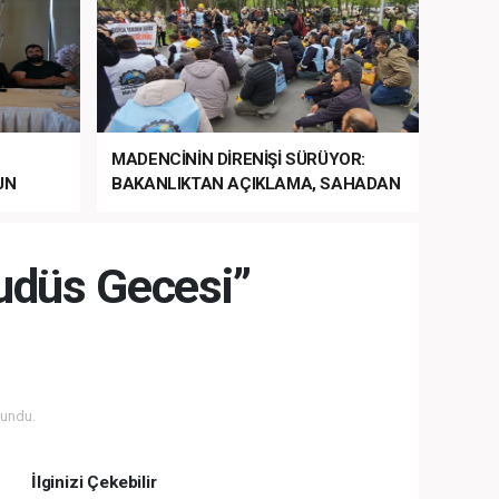
MADENCİNİN DİRENİŞİ SÜRÜYOR:
UN
BAKANLIKTAN AÇIKLAMA, SAHADAN
LA
MÜDAHALE HABERİ GELDİ!
udüs Gecesi”
undu.
İlginizi Çekebilir