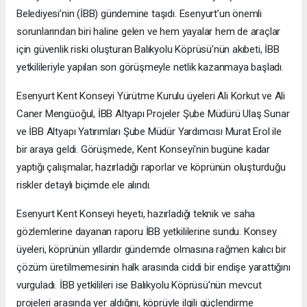
Belediyesi’nin (İBB) gündemine taşıdı. Esenyurt’un önemli
sorunlarından biri haline gelen ve hem yayalar hem de araçlar
için güvenlik riski oluşturan Balıkyolu Köprüsü’nün akıbeti, İBB
yetkilileriyle yapılan son görüşmeyle netlik kazanmaya başladı.
Esenyurt Kent Konseyi Yürütme Kurulu üyeleri Ali Korkut ve Ali
Caner Mengüoğul, İBB Altyapı Projeler Şube Müdürü Ulaş Sunar
ve İBB Altyapı Yatırımları Şube Müdür Yardımcısı Murat Erol ile
bir araya geldi. Görüşmede, Kent Konseyi'nin bugüne kadar
yaptığı çalışmalar, hazırladığı raporlar ve köprünün oluşturduğu
riskler detaylı biçimde ele alındı.
Esenyurt Kent Konseyi heyeti, hazırladığı teknik ve saha
gözlemlerine dayanan raporu İBB yetkililerine sundu. Konsey
üyeleri, köprünün yıllardır gündemde olmasına rağmen kalıcı bir
çözüm üretilmemesinin halk arasında ciddi bir endişe yarattığını
vurguladı. İBB yetkilileri ise Balıkyolu Köprüsü’nün mevcut
projeleri arasında yer aldığını, köprüyle ilgili güçlendirme