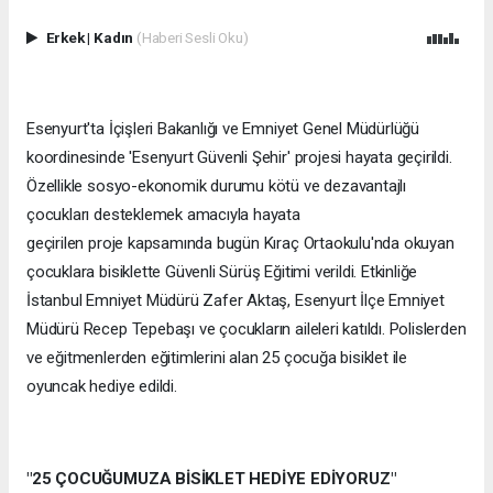
Erkek
|
Kadın
(Haberi Sesli Oku)
Esenyurt'ta İçişleri Bakanlığı ve Emniyet Genel Müdürlüğü
koordinesinde 'Esenyurt Güvenli Şehir' projesi hayata geçirildi.
Özellikle sosyo-ekonomik durumu kötü ve dezavantajlı
çocukları desteklemek amacıyla hayata
geçirilen proje kapsamında bugün Kıraç Ortaokulu'nda okuyan
çocuklara bisiklette Güvenli Sürüş Eğitimi verildi. Etkinliğe
İstanbul Emniyet Müdürü Zafer Aktaş, Esenyurt İlçe Emniyet
Müdürü Recep Tepebaşı ve çocukların aileleri katıldı. Polislerden
ve eğitmenlerden eğitimlerini alan 25 çocuğa bisiklet ile
oyuncak hediye edildi.
"25 ÇOCUĞUMUZA BİSİKLET HEDİYE EDİYORUZ"