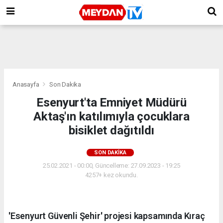
Anasayfa
Son Dakika
Esenyurt'ta Emniyet Müdürü
Aktaş'ın katılımıyla çocuklara
bisiklet dağıtıldı
SON DAKIKA
25.02.2021 - 00:00, Güncelleme: 27.09.2023 - 19:25
4257+ kez okundu.
'Esenyurt Güvenli Şehir' projesi kapsamında Kıraç