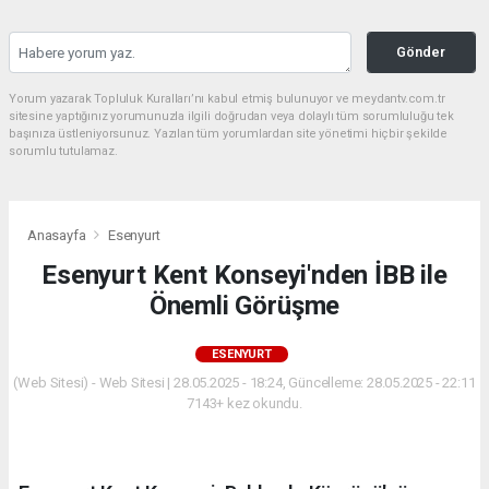
Gönder
Yorum yazarak Topluluk Kuralları’nı kabul etmiş bulunuyor ve meydantv.com.tr
sitesine yaptığınız yorumunuzla ilgili doğrudan veya dolaylı tüm sorumluluğu tek
başınıza üstleniyorsunuz. Yazılan tüm yorumlardan site yönetimi hiçbir şekilde
sorumlu tutulamaz.
Anasayfa
Esenyurt
Esenyurt Kent Konseyi'nden İBB ile
Önemli Görüşme
ESENYURT
(Web Sitesi) - Web Sitesi | 28.05.2025 - 18:24, Güncelleme: 28.05.2025 - 22:11
7143+ kez okundu.