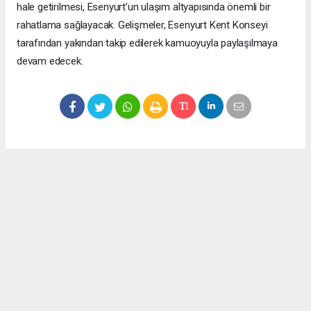
hale getirilmesi, Esenyurt’un ulaşım altyapısında önemli bir
rahatlama sağlayacak. Gelişmeler, Esenyurt Kent Konseyi
tarafından yakından takip edilerek kamuoyuyla paylaşılmaya
devam edecek.
Okuyucu Yorumları
(0)
Gönder
Yorum yazarak Topluluk Kuralları’nı kabul etmiş bulunuyor ve meydantv.com.tr
sitesine yaptığınız yorumunuzla ilgili doğrudan veya dolaylı tüm sorumluluğu tek
başınıza üstleniyorsunuz. Yazılan tüm yorumlardan site yönetimi hiçbir şekilde
sorumlu tutulamaz.