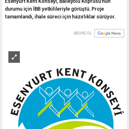
Esenyurt Kent Konseyi, Balıkyolu Köprüsü'nün
durumu için İBB yetkilileriyle görüştü. Proje
tamamlandı, ihale süreci için hazırlıklar sürüyor.
ABONE OL