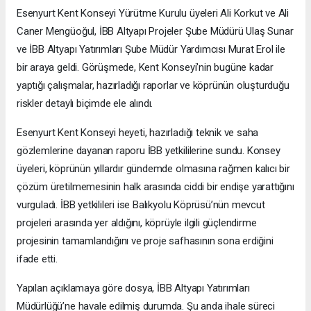
Esenyurt Kent Konseyi Yürütme Kurulu üyeleri Ali Korkut ve Ali
Caner Mengüoğul, İBB Altyapı Projeler Şube Müdürü Ulaş Sunar
ve İBB Altyapı Yatırımları Şube Müdür Yardımcısı Murat Erol ile
bir araya geldi. Görüşmede, Kent Konseyi'nin bugüne kadar
yaptığı çalışmalar, hazırladığı raporlar ve köprünün oluşturduğu
riskler detaylı biçimde ele alındı.
Esenyurt Kent Konseyi heyeti, hazırladığı teknik ve saha
gözlemlerine dayanan raporu İBB yetkililerine sundu. Konsey
üyeleri, köprünün yıllardır gündemde olmasına rağmen kalıcı bir
çözüm üretilmemesinin halk arasında ciddi bir endişe yarattığını
vurguladı. İBB yetkilileri ise Balıkyolu Köprüsü’nün mevcut
projeleri arasında yer aldığını, köprüyle ilgili güçlendirme
projesinin tamamlandığını ve proje safhasının sona erdiğini
ifade etti.
Yapılan açıklamaya göre dosya, İBB Altyapı Yatırımları
Müdürlüğü’ne havale edilmiş durumda. Şu anda ihale süreci