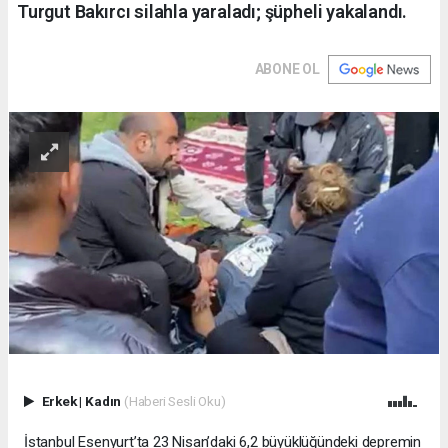
Turgut Bakırcı silahla yaraladı; şüpheli yakalandı.
ABONE OL
Erkek
|
Kadın
(Haberi Sesli Oku)
İstanbul Esenyurt’ta 23 Nisan’daki 6,2 büyüklüğündeki depremin