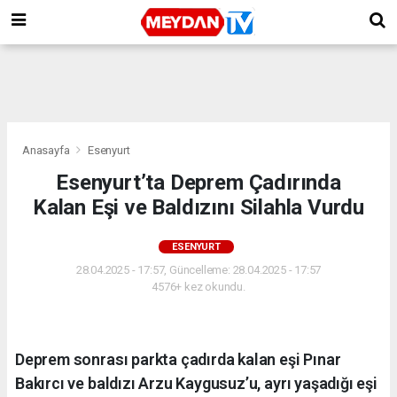
Anasayfa
Esenyurt
Esenyurt’ta Deprem Çadırında
Kalan Eşi ve Baldızını Silahla Vurdu
ESENYURT
28.04.2025 - 17:57, Güncelleme: 28.04.2025 - 17:57
4576+ kez okundu.
Deprem sonrası parkta çadırda kalan eşi Pınar
Bakırcı ve baldızı Arzu Kaygusuz’u, ayrı yaşadığı eşi