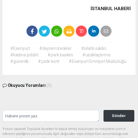
İSTANBUL HABERİ
#Esenyurt
#depremzedeler
#silahlı saldırı
#kadına şiddet
#park baskını
#uzaklaştırma
#güvenlik
#çadır kent
#Esenyurt Emniyet Müdürlüğü.
Okuyucu Yorumları
(0)
Gönder
Yorum yazarak Topluluk Kuralları’nı kabul etmiş bulunuyor ve meydantv.com.tr
sitesine yaptığınız yorumunuzla ilgili doğrudan veya dolaylı tüm sorumluluğu tek