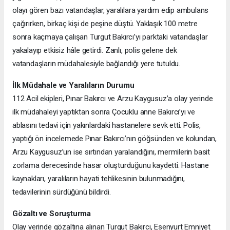
olayı gören bazı vatandaşlar, yaralılara yardım edip ambulans
çağırırken, birkaç kişi de peşine düştü. Yaklaşık 100 metre
sonra kaçmaya çalışan Turgut Bakırcı’yı parktaki vatandaşlar
yakalayıp etkisiz hâle getirdi. Zanlı, polis gelene dek
vatandaşların müdahalesiyle bağlandığı yere tutuldu.
İlk Müdahale ve Yaralıların Durumu
112 Acil ekipleri, Pınar Bakırcı ve Arzu Kaygusuz’a olay yerinde
ilk müdahaleyi yaptıktan sonra Çocuklu anne Bakırcı’yı ve
ablasını tedavi için yakınlardaki hastanelere sevk etti. Polis,
yaptığı ön incelemede Pınar Bakırcı’nın göğsünden ve kolundan,
Arzu Kaygusuz’un ise sırtından yaralandığını, mermilerin basit
zorlama derecesinde hasar oluşturduğunu kaydetti. Hastane
kaynakları, yaralıların hayati tehlikesinin bulunmadığını,
tedavilerinin sürdüğünü bildirdi.
Gözaltı ve Soruşturma
Olay yerinde gözaltına alınan Turgut Bakırcı, Esenyurt Emniyet