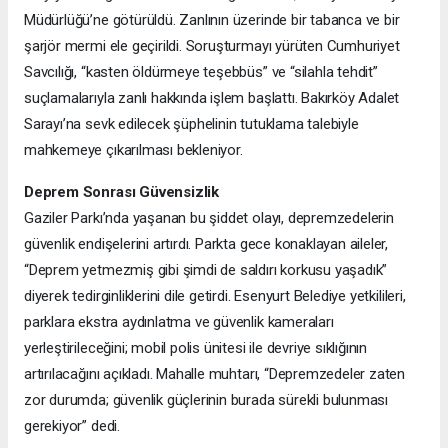
Müdürlüğü’ne götürüldü. Zanlının üzerinde bir tabanca ve bir
şarjör mermi ele geçirildi. Soruşturmayı yürüten Cumhuriyet
Savcılığı, “kasten öldürmeye teşebbüs” ve “silahla tehdit”
suçlamalarıyla zanlı hakkında işlem başlattı. Bakırköy Adalet
Sarayı’na sevk edilecek şüphelinin tutuklama talebiyle
mahkemeye çıkarılması bekleniyor.
Deprem Sonrası Güvensizlik
Gaziler Parkı’nda yaşanan bu şiddet olayı, depremzedelerin
güvenlik endişelerini artırdı. Parkta gece konaklayan aileler,
“Deprem yetmezmiş gibi şimdi de saldırı korkusu yaşadık”
diyerek tedirginliklerini dile getirdi. Esenyurt Belediye yetkilileri,
parklara ekstra aydınlatma ve güvenlik kameraları
yerleştirileceğini; mobil polis ünitesi ile devriye sıklığının
artırılacağını açıkladı. Mahalle muhtarı, “Depremzedeler zaten
zor durumda; güvenlik güçlerinin burada sürekli bulunması
gerekiyor” dedi.