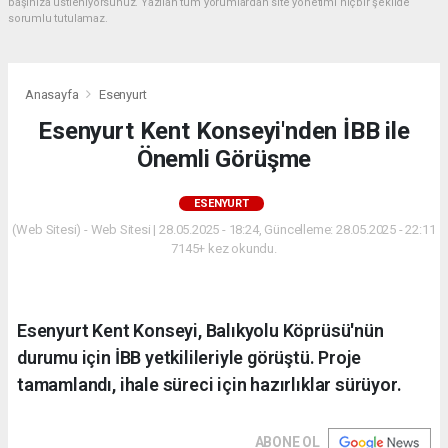
başınıza üstleniyorsunuz. Yazılan tüm yorumlardan site yönetimi hiçbir şekilde
sorumlu tutulamaz.
Anasayfa
Esenyurt
Esenyurt Kent Konseyi'nden İBB ile
Önemli Görüşme
ESENYURT
(Web Sitesi) - Web Sitesi | 28.05.2025 - 18:24, Güncelleme: 28.05.2025 - 22:11
7145+ kez okundu.
Esenyurt Kent Konseyi, Balıkyolu Köprüsü'nün
durumu için İBB yetkilileriyle görüştü. Proje
tamamlandı, ihale süreci için hazırlıklar sürüyor.
ABONE OL