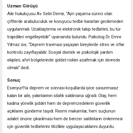
Uzman Görüşü
Aile hukukçusu Av. Selin Demir, “Ayrı yaşama süreci olan
çiftlerde arabuluculuk ve koruyucu tedbir kararları gecikmeden
uygulanmalı. Uzaklaştırma ve elektronik takip tedbirleri, bu tür
trajedileri engelleyebilir” uyarısında bulundu. Psikolog Dr. Emre
Yılmaz ise, “Deprem travması yaşayan bireylerde stres ve öfke
kontrolü zayıflayabilir. Sosyal destek ve psikolojik yardım
ekipleri, afet bölgelerinde şiddet riskini azaltmak için devrede
olmalı” dedi.
Sonuç
Esenyurt’ta deprem ve sonrası koşullarda iyice savunmasız
kalan bir aile, yakınlarının silahlı saldırısına uğradı. Olay, hem
kadına yönelik şiddet hem de depremzedelerin güvenlik
açıklarını gündeme taşıdı. Resmi makamlar, hem suçlunun
adalet önüne çıkarılması hem de benzer saldırıların önlenmesi
için güvenlik tedbirlerini titizlikle uygulayacaklarını duyurdu.