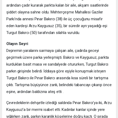
ardından çadır kurarak parkta kalan bir aile, akşam saatlerinde
şiddet olayına sahne oldu. Mehterçeşme Mahallesi Gaziler
Parkı’nda annesi Pınar Bakırcı (38) ile üç çocuğunu misafir
eden kardeşi Arzu Kaygusuz (35), bir süredir ayrı yaşadığı eşi
Turgut Bakırcı (50) tarafından silahla vuruldu.
Olayın Seyri
Depremin yaralarını sarmaya çalışan aile, çadırda geceyi
geçirmek üzere parka yerleşmişti. Bakırcı ve Kaygusuz, parkta
kurdukları basit masa ve sandalyede otururken, Turgut Bakırcı
parkın girişinde belirdi. İddiaya göre eşiyle konuşmak isteyen
Turgut Bakırcı ile Pınar Bakırcı arasında kısa süreli bir tartışma
çıktı. Tartışma büyüyünce zanlı, belindeki tabancayı çıkarıp önce
eşine, ardından baldızına ateş etti .
Çevredekilerin dehşetle izlediği saldırıda Pınar Bakırcı’ya iki, Arzu
Kaygusuz’a bir mermi isabet etti. Kadınlar kanlar içinde yere
yığılırken zanlı, parkın karanlık köşelerine doğru kaçtı. O sırada