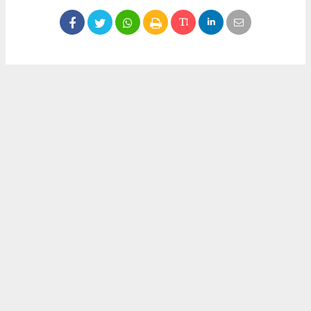
Okuyucu Yorumları
(0)
Gönder
Yorum yazarak Topluluk Kuralları’nı kabul etmiş bulunuyor ve meydantv.com.tr
sitesine yaptığınız yorumunuzla ilgili doğrudan veya dolaylı tüm sorumluluğu tek
başınıza üstleniyorsunuz. Yazılan tüm yorumlardan site yönetimi hiçbir şekilde
sorumlu tutulamaz.
haber paketi
haber scripti
haber yazılımı
Tüm hakları saklı tutulmaktadır.Copyright 2026©