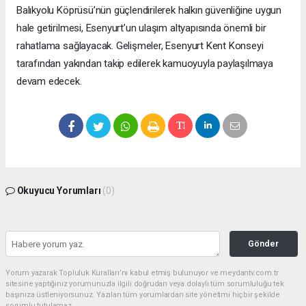
Balıkyolu Köprüsü’nün güçlendirilerek halkın güvenliğine uygun
hale getirilmesi, Esenyurt’un ulaşım altyapısında önemli bir
rahatlama sağlayacak. Gelişmeler, Esenyurt Kent Konseyi
tarafından yakından takip edilerek kamuoyuyla paylaşılmaya
devam edecek.
Okuyucu Yorumları
(0)
Gönder
Yorum yazarak Topluluk Kuralları’nı kabul etmiş bulunuyor ve meydantv.com.tr
sitesine yaptığınız yorumunuzla ilgili doğrudan veya dolaylı tüm sorumluluğu tek
başınıza üstleniyorsunuz. Yazılan tüm yorumlardan site yönetimi hiçbir şekilde
sorumlu tutulamaz.