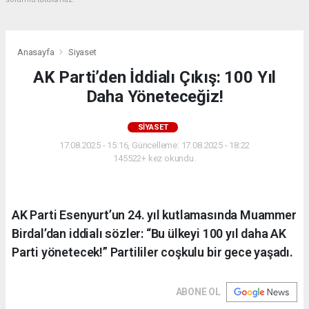
Anasayfa
Siyaset
AK Parti’den İddialı Çıkış: 100 Yıl
Daha Yöneteceğiz!
SIYASET
17.08.2025 - 15:16, Güncelleme: 17.08.2025 - 18:22
145522+ kez okundu.
AK Parti Esenyurt’un 24. yıl kutlamasında Muammer
Birdal’dan iddialı sözler: “Bu ülkeyi 100 yıl daha AK
Parti yönetecek!” Partililer coşkulu bir gece yaşadı.
ABONE OL