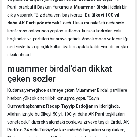
Parti İstanbul İl Başkan Yardımcısı
Muammer Birdal
, iddialı bir
çıkış yaparak, “Biz daha yeni başlıyoruz!
Bu ülkeyi 100 yıl
daha AK Parti yönetecek
!” dedi. Hava muhalefeti nedeniyle
konferans salonunda yapılan kutlama, kurucu kadrolar, eski
başkanlar ve partilileri bir araya getirdi. Ancak masa yetersizliği
nedeniyle bazı gençlik kolları üyeleri ayakta kaldı, yine de coşku
eksik olmadı.
muammer birdal’dan dikkat
çeken sözler
Kutlama yemeğinde sahneye çıkan Muammer Birdal, partililere
hitaben yüksek enerjili bir konuşma yaptı. “Sayın
Cumhurbaşkanımız
Recep Tayyip Erdoğan
’ın liderliğinde,
Allah’ın izniyle bu ülkeyi 50 yıl, 100 yıl daha AK Parti teşkilatları
yönetecek!” diyerek salondaki coşkuyu zirveye taşıdı. Birdal, AK
Parti’nin 24 yılda Türkiye’ye kazandırdığı başarıları vurgularken,