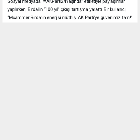
Sosyal medyada “#AKParti24Yaşında” etiketiyle paylaşımlar
yapılırken, Birdal’ın “100 yıl” çıkışı tartışma yarattı. Bir kullanıcı,
“Muammer Birdal’ın enerjisi müthiş, AK Parti’ye güvenimiz tam!”
derken, bir diğeri, “100 yıl iddialı, ama millet desteklerse neden
olmasın?” yorumunu yaptı.
#AK Parti
#Esenyurt
#Muammer Birdal
#Togay Çoban
#24. yıl kutlaması
#Recep Tayyip Erdoğan
#Necmi Kadıoğlu
#Şenay Değer
#Fethi Kaya
#başarı hikâyesi
Okuyucu Yorumları
(0)
Gönder