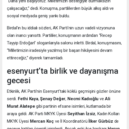
“Daha yeni başlıyoruz. Milletimizin desteğiyle durmaksızın
çalışacağız,” dedi. Konuşma, partililerden büyük alkış aldı ve
sosyal medyada geniş yankı buldu.
Birdal’ın bu iddialı sözleri, AK Parti’nin uzun vadeli vizyonuna
olan inancı yansıttı. Partililer, konuşmanın ardından “Recep
Tayyip Erdoğan” sloganlarıyla salonu inletti. Birdal, konuşmasını,
“Milletimizin iradesiyle yazılmış bir başarı hikâyesini devam
ettireceğiz,” diyerek tamamladı.
esenyurt’ta birlik ve dayanışma
gecesi
Etkinlik, AK Parti’nin Esenyurt’taki köklü geçmişini gözler önüne
serdi.
Fethi Kaya
,
Şenay Değer
,
Necmi Kadıoğlu
ve
Ali
Murat Alatepe
gibi partinin efsane isimleri, kutlamada bir
araya geldi. AK Parti MKYK Üyesi
Seyithan İzsiz
, Kadın Kolları
MKYK Üyesi
Mercan Koç
ve İl Koordinatörü
İlker Gürbüz
de
geceye katılan önemli isimlerdi. Ancak eski ilçe başkanı
Harun