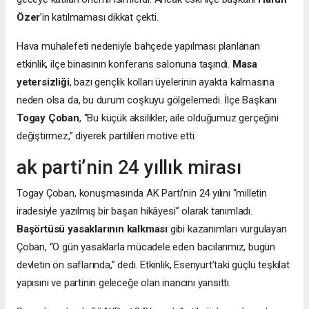
Özer
’in katılmaması dikkat çekti.
Hava muhalefeti nedeniyle bahçede yapılması planlanan
etkinlik, ilçe binasının konferans salonuna taşındı.
Masa
yetersizliği
, bazı gençlik kolları üyelerinin ayakta kalmasına
neden olsa da, bu durum coşkuyu gölgelemedi. İlçe Başkanı
Togay Çoban
, “Bu küçük aksilikler, aile olduğumuz gerçeğini
değiştirmez,” diyerek partilileri motive etti.
ak parti’nin 24 yıllık mirası
Togay Çoban, konuşmasında AK Parti’nin 24 yılını “milletin
iradesiyle yazılmış bir başarı hikâyesi” olarak tanımladı.
Başörtüsü yasaklarının kalkması
gibi kazanımları vurgulayan
Çoban, “O gün yasaklarla mücadele eden bacılarımız, bugün
devletin ön saflarında,” dedi. Etkinlik, Esenyurt’taki güçlü teşkilat
yapısını ve partinin geleceğe olan inancını yansıttı.