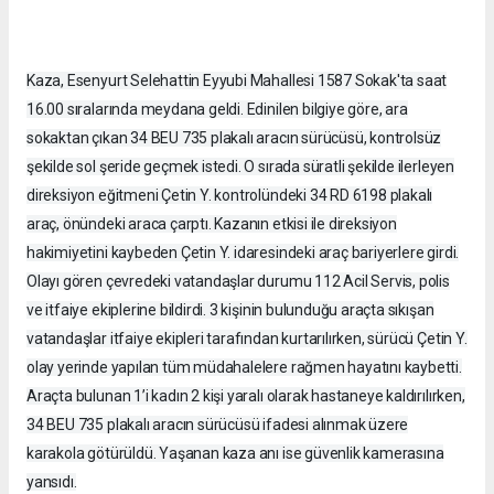
Kaza, Esenyurt Selehattin Eyyubi Mahallesi 1587 Sokak'ta saat
16.00 sıralarında meydana geldi. Edinilen bilgiye göre, ara
sokaktan çıkan 34 BEU 735 plakalı aracın sürücüsü, kontrolsüz
şekilde sol şeride geçmek istedi. O sırada süratli şekilde ilerleyen
direksiyon eğitmeni Çetin Y. kontrolündeki 34 RD 6198 plakalı
araç, önündeki araca çarptı. Kazanın etkisi ile direksiyon
hakimiyetini kaybeden Çetin Y. idaresindeki araç bariyerlere girdi.
Olayı gören çevredeki vatandaşlar durumu 112 Acil Servis, polis
ve itfaiye ekiplerine bildirdi. 3 kişinin bulunduğu araçta sıkışan
vatandaşlar itfaiye ekipleri tarafından kurtarılırken, sürücü Çetin Y.
olay yerinde yapılan tüm müdahalelere rağmen hayatını kaybetti.
Araçta bulunan 1’i kadın 2 kişi yaralı olarak hastaneye kaldırılırken,
34 BEU 735 plakalı aracın sürücüsü ifadesi alınmak üzere
karakola götürüldü. Yaşanan kaza anı ise güvenlik kamerasına
yansıdı.