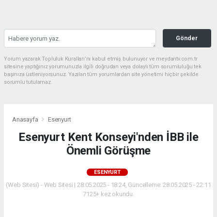
Gönder
Yorum yazarak Topluluk Kuralları’nı kabul etmiş bulunuyor ve meydantv.com.tr
sitesine yaptığınız yorumunuzla ilgili doğrudan veya dolaylı tüm sorumluluğu tek
başınıza üstleniyorsunuz. Yazılan tüm yorumlardan site yönetimi hiçbir şekilde
sorumlu tutulamaz.
Anasayfa
Esenyurt
Esenyurt Kent Konseyi'nden İBB ile
Önemli Görüşme
ESENYURT
(Web Sitesi) - Web Sitesi | 28.05.2025 - 18:24, Güncelleme: 28.05.2025 - 22:11
7125+ kez okundu.