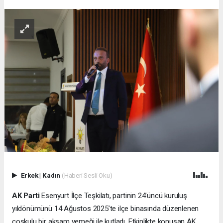
Erkek
|
Kadın
(Haberi Sesli Oku)
AK Parti
Esenyurt İlçe Teşkilatı, partinin 24’üncü kuruluş
yıldönümünü 14 Ağustos 2025’te ilçe binasında düzenlenen
coşkulu bir akşam yemeği ile kutladı. Etkinlikte konuşan AK