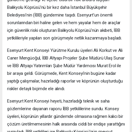
Balıkyolu Köprüsü’nü bir kez daha İstanbul Büyükşehir
Belediyesi’nin (İBB) gündemine taşıdı. Esenyurt’un önemli
sorunlarından biri haline gelen ve hem yayalar hem de araçlar
için güvenlik riski oluşturan Balıkyolu Köprüsü’nün akıbeti, İBB
yetkilileriyle yapılan son görüşmeyle netlik kazanmaya başladı.
Esenyurt Kent Konseyi Yürütme Kurulu üyeleri Ali Korkut ve Ali
Caner Mengüoğul, İBB Altyapı Projeler Şube Müdürü Ulaş Sunar
ve İBB Altyapı Yatırımları Şube Müdür Yardımcısı Murat Erol ile
bir araya geldi. Görüşmede, Kent Konseyi'nin bugüne kadar
yaptığı çalışmalar, hazırladığı raporlar ve köprünün oluşturduğu
riskler detaylı biçimde ele alındı.
Esenyurt Kent Konseyi heyeti, hazırladığı teknik ve saha
gözlemlerine dayanan raporu İBB yetkililerine sundu. Konsey
üyeleri, köprünün yıllardır gündemde olmasına rağmen kalıcı bir
çözüm üretilmemesinin halk arasında ciddi bir endişe yarattığını
vurguladı. İBB yetkilileri ise Balıkyolu Köprüsü’nün mevcut