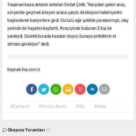
Yaşanan kaza anlarını anlatan Sedat Çelik, “Karşıdan gelen araç,
sol şeride geçmek isteyen araca çarptı, direksiyon hakimiyetini
kaybederek bariyerlere girdi. Sürücü ağır şekilde yaralanmıştı, olay
yerinde de hayatını kaybetti. Araç içinde bulunan 2 kişi de
yaralıydı. Sürekli burada kazalar oluyor, buraya yetkililerin el
atması gerekiyor” dedi.
Kaynak iha.com.tr
#Esenyurt
#Sürücü Kursu
#Ölü
#Kaza
Okuyucu Yorumları
(0)