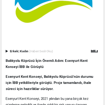
Erkek
|
Kadın
(Haberi Sesli Oku)
Balıkyolu Köprüsü İçin Önemli Adım: Esenyurt Kent
Konseyi İBB ile Görüştü
Esenyurt Kent Konseyi, Balıkyolu Köprüsü'nün durumu
için İBB yetkilileriyle görüştü. Proje tamamlandı, ihale
süreci için hazırlıklar sürüyor.
Esenyurt Kent Konseyi, 2021 yılından bu yana birçok kez
gündeme getirdiği ve ilçede ciddi bir risk unsuru taşıyan