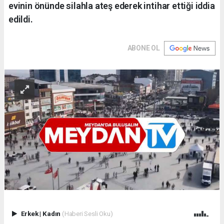
evinin önünde silahla ateş ederek intihar ettiği iddia
edildi.
ABONE OL
Erkek
|
Kadın
(Haberi Sesli Oku)