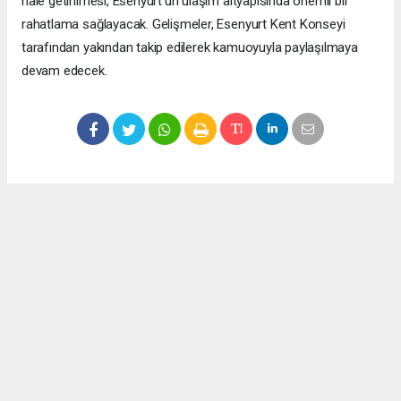
hale getirilmesi, Esenyurt’un ulaşım altyapısında önemli bir
rahatlama sağlayacak. Gelişmeler, Esenyurt Kent Konseyi
tarafından yakından takip edilerek kamuoyuyla paylaşılmaya
devam edecek.
Okuyucu Yorumları
(0)
Gönder
Yorum yazarak Topluluk Kuralları’nı kabul etmiş bulunuyor ve meydantv.com.tr
sitesine yaptığınız yorumunuzla ilgili doğrudan veya dolaylı tüm sorumluluğu tek
başınıza üstleniyorsunuz. Yazılan tüm yorumlardan site yönetimi hiçbir şekilde
sorumlu tutulamaz.