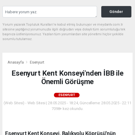
Gönder
Yorum yazarak Topluluk Kuralları’nı kabul etmiş bulunuyor ve meydantv.com.tr
sitesine yaptığınız yorumunuzla ilgili doğrudan veya dolaylı tüm sorumluluğu tek
başınıza üstleniyorsunuz. Yazılan tüm yorumlardan site yönetimi hiçbir şekilde
sorumlu tutulamaz.
Anasayfa
Esenyurt
Esenyurt Kent Konseyi'nden İBB ile
Önemli Görüşme
ESENYURT
(Web Sitesi) - Web Sitesi | 28.05.2025 - 18:24, Güncelleme: 28.05.2025 - 22:11
7098+ kez okundu.
Esenyurt Kent Konseyi, Balıkyolu Köprüsü'nün