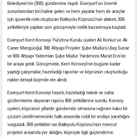
Belediyesi’nin (İBB) gündemine taşıdı. Esenyurt’un önemli
sorunlarından biri haline gelen ve hem yayalar hem de araçlar
için güvenlik riski oluşturan Balıkyolu Köprüsü’nün akıbeti, İBB
yetkilileriyle yapılan son görüşmeyle netlik kazanmaya başladı.
Esenyurt Kent Konseyi Yürütme Kurulu üyeleri Ali Korkut ve Ali
Caner Mengüoğul, İBB Altyapı Projeler Şube Müdürü Ulaş Sunar
ve İBB Altyapı Yatırımları Şube Müdür Yardımcısı Murat Erol ile
bir araya geldi. Görüşmede, Kent Konseyi'nin bugüne kadar
yaptığı çalışmalar, hazırladığı raporlar ve köprünün oluşturduğu
riskler detaylı biçimde ele alındı.
Esenyurt Kent Konseyi heyeti, hazırladığı teknik ve saha
gözlemlerine dayanan raporu İBB yetkililerine sundu. Konsey
üyeleri, köprünün yıllardır gündemde olmasına rağmen kalıcı bir
çözüm üretilmemesinin halk arasında ciddi bir endişe yarattığını
vurguladı. İBB yetkilileri ise Balıkyolu Köprüsü’nün mevcut
projeleri arasında yer aldığını, köprüyle ilgili güçlendirme