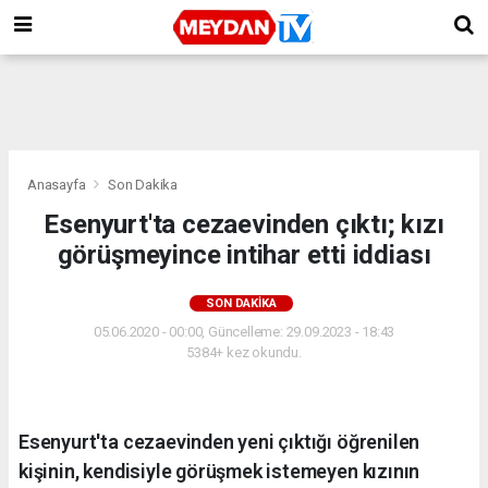
Anasayfa
Son Dakika
Esenyurt'ta cezaevinden çıktı; kızı
görüşmeyince intihar etti iddiası
SON DAKIKA
05.06.2020 - 00:00, Güncelleme: 29.09.2023 - 18:43
5384+ kez okundu.
Esenyurt'ta cezaevinden yeni çıktığı öğrenilen
kişinin, kendisiyle görüşmek istemeyen kızının