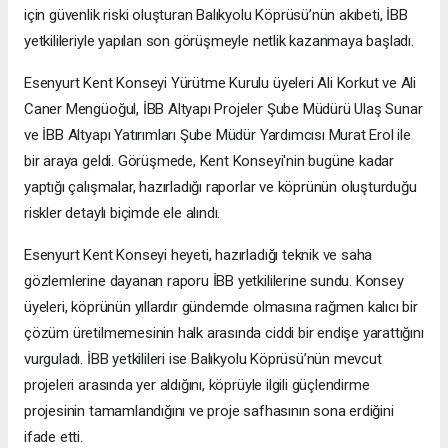
için güvenlik riski oluşturan Balıkyolu Köprüsü’nün akıbeti, İBB
yetkilileriyle yapılan son görüşmeyle netlik kazanmaya başladı.
Esenyurt Kent Konseyi Yürütme Kurulu üyeleri Ali Korkut ve Ali
Caner Mengüoğul, İBB Altyapı Projeler Şube Müdürü Ulaş Sunar
ve İBB Altyapı Yatırımları Şube Müdür Yardımcısı Murat Erol ile
bir araya geldi. Görüşmede, Kent Konseyi'nin bugüne kadar
yaptığı çalışmalar, hazırladığı raporlar ve köprünün oluşturduğu
riskler detaylı biçimde ele alındı.
Esenyurt Kent Konseyi heyeti, hazırladığı teknik ve saha
gözlemlerine dayanan raporu İBB yetkililerine sundu. Konsey
üyeleri, köprünün yıllardır gündemde olmasına rağmen kalıcı bir
çözüm üretilmemesinin halk arasında ciddi bir endişe yarattığını
vurguladı. İBB yetkilileri ise Balıkyolu Köprüsü’nün mevcut
projeleri arasında yer aldığını, köprüyle ilgili güçlendirme
projesinin tamamlandığını ve proje safhasının sona erdiğini
ifade etti.