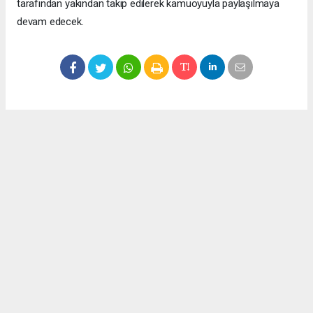
tarafından yakından takip edilerek kamuoyuyla paylaşılmaya
devam edecek.
Okuyucu Yorumları
(0)
Gönder
Yorum yazarak Topluluk Kuralları’nı kabul etmiş bulunuyor ve meydantv.com.tr
sitesine yaptığınız yorumunuzla ilgili doğrudan veya dolaylı tüm sorumluluğu tek
başınıza üstleniyorsunuz. Yazılan tüm yorumlardan site yönetimi hiçbir şekilde
sorumlu tutulamaz.