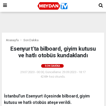
Anasayfa
Son Dakika
Esenyurt'ta bilboard, giyim kutusu
ve hatlı otobüs kundaklandı
SON DAKIKA
29.07.2020 - 00:00, Güncelleme: 29.09.2023 - 18:17
4248+ kez okundu.
İstanbul'un Esenyurt ilçesinde bilboard, giyim
kutusu ve hatlı otobüs ateşe verildi.