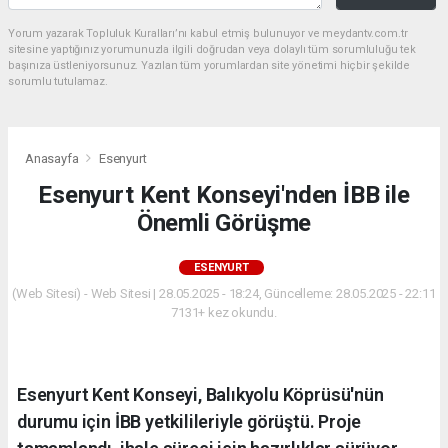
Yorum yazarak Topluluk Kuralları’nı kabul etmiş bulunuyor ve meydantv.com.tr
sitesine yaptığınız yorumunuzla ilgili doğrudan veya dolaylı tüm sorumluluğu tek
başınıza üstleniyorsunuz. Yazılan tüm yorumlardan site yönetimi hiçbir şekilde
sorumlu tutulamaz.
Anasayfa
Esenyurt
Esenyurt Kent Konseyi'nden İBB ile
Önemli Görüşme
ESENYURT
(Web Sitesi) - Web Sitesi | 28.05.2025 - 18:24, Güncelleme: 28.05.2025 - 22:11
7131+ kez okundu.
Esenyurt Kent Konseyi, Balıkyolu Köprüsü'nün
durumu için İBB yetkilileriyle görüştü. Proje