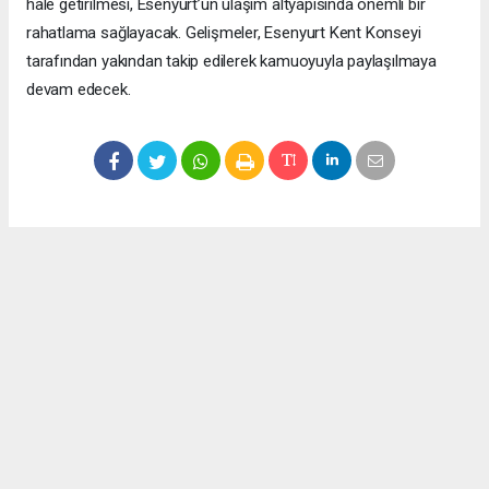
hale getirilmesi, Esenyurt’un ulaşım altyapısında önemli bir
rahatlama sağlayacak. Gelişmeler, Esenyurt Kent Konseyi
tarafından yakından takip edilerek kamuoyuyla paylaşılmaya
devam edecek.
Okuyucu Yorumları
(0)
Gönder
Yorum yazarak Topluluk Kuralları’nı kabul etmiş bulunuyor ve meydantv.com.tr
sitesine yaptığınız yorumunuzla ilgili doğrudan veya dolaylı tüm sorumluluğu tek
başınıza üstleniyorsunuz. Yazılan tüm yorumlardan site yönetimi hiçbir şekilde
sorumlu tutulamaz.