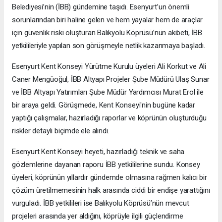
Belediyesi’nin (İBB) gündemine taşıdı. Esenyurt’un önemli
sorunlarından biri haline gelen ve hem yayalar hem de araçlar
için güvenlik riski oluşturan Balıkyolu Köprüsü’nün akıbeti, İBB
yetkilileriyle yapılan son görüşmeyle netlik kazanmaya başladı.
Esenyurt Kent Konseyi Yürütme Kurulu üyeleri Ali Korkut ve Ali
Caner Mengüoğul, İBB Altyapı Projeler Şube Müdürü Ulaş Sunar
ve İBB Altyapı Yatırımları Şube Müdür Yardımcısı Murat Erol ile
bir araya geldi. Görüşmede, Kent Konseyi'nin bugüne kadar
yaptığı çalışmalar, hazırladığı raporlar ve köprünün oluşturduğu
riskler detaylı biçimde ele alındı.
Esenyurt Kent Konseyi heyeti, hazırladığı teknik ve saha
gözlemlerine dayanan raporu İBB yetkililerine sundu. Konsey
üyeleri, köprünün yıllardır gündemde olmasına rağmen kalıcı bir
çözüm üretilmemesinin halk arasında ciddi bir endişe yarattığını
vurguladı. İBB yetkilileri ise Balıkyolu Köprüsü’nün mevcut
projeleri arasında yer aldığını, köprüyle ilgili güçlendirme