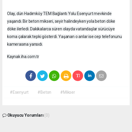
Olay, dün Hadımköy TEM Bağlantı Yolu Esenyurt mevkinde
yaşandı. Bir beton mikseri, seyir halindeyken yola beton döke
döke ilerledi. Dakikalarca süren olayda vatandaşlar sürücüye
korna çalarak tepki gösterdi. Yaşanan o anlar ise cep telefonunu
kamerasına yansıdı.
Kaynak iha.com.tr
#Esenyurt
#Beton
#Mikser
Okuyucu Yorumları
(0)