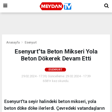
Anasayfa
Esenyurt
Esenyurt''ta Beton Mikseri Yola
Beton Dökerek Devam Etti
ESENYURT
29.02.2024 - 17:39, Güncelleme: 29.02.2024 - 17:39
6581+ kez okundu.
Esenyurt'ta seyir halindeki beton mikseri, yola
beton döke döke ilerlerdi. Çevredeki vatandaşların