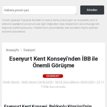
Gönder
Yorum yazarak Topluluk Kuralları’nı kabul etmiş bulunuyor ve meydantv.com.tr
sitesine yaptığınız yorumunuzla ilgili doğrudan veya dolaylı tüm sorumluluğu tek
başınıza üstleniyorsunuz. Yazılan tüm yorumlardan site yönetimi hiçbir şekilde
sorumlu tutulamaz.
Anasayfa
Esenyurt
Esenyurt Kent Konseyi'nden İBB ile
Önemli Görüşme
ESENYURT
(Web Sitesi) - Web Sitesi | 28.05.2025 - 18:24, Güncelleme: 28.05.2025 - 22:11
7128+ kez okundu.
Esenyurt Kent Konseyi, Balıkyolu Köprüsü'nün