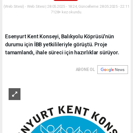
(Web Sitesi) - Web Sitesi | 28.05.2025 - 18:24, Güncelleme: 28.05.2025 - 22:11
7128+ kez okundu.
Esenyurt Kent Konseyi, Balıkyolu Köprüsü'nün
durumu için İBB yetkilileriyle görüştü. Proje
tamamlandı, ihale süreci için hazırlıklar sürüyor.
ABONE OL