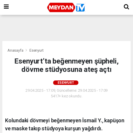
Anasayfa
Esenyurt
Esenyurt’ta beğenmeyen şüpheli,
dövme stüdyosuna ateş açtı
ESENYURT
29.04.2025 - 17:09, Güncelleme: 29.04.2025 - 17:09
5417+ kez okundu.
Kolundaki dövmeyi beğenmeyen İsmail Y., kapüşon
ve maske takıp stüdyoya kurşun yağdırdı.