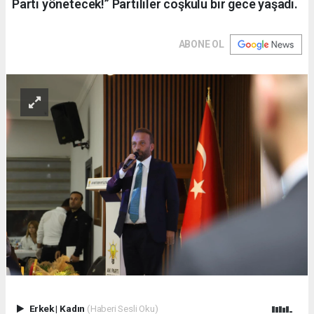
Parti yönetecek!” Partililer coşkulu bir gece yaşadı.
ABONE OL
Erkek
|
Kadın
(Haberi Sesli Oku)