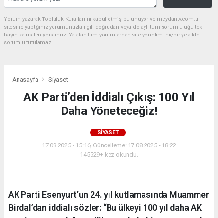
Yorum yazarak Topluluk Kuralları’nı kabul etmiş bulunuyor ve meydantv.com.tr
sitesine yaptığınız yorumunuzla ilgili doğrudan veya dolaylı tüm sorumluluğu tek
başınıza üstleniyorsunuz. Yazılan tüm yorumlardan site yönetimi hiçbir şekilde
sorumlu tutulamaz.
Anasayfa
Siyaset
AK Parti’den İddialı Çıkış: 100 Yıl
Daha Yöneteceğiz!
SIYASET
17.08.2025 - 15:16, Güncelleme: 17.08.2025 - 18:22
145529+ kez okundu.
AK Parti Esenyurt’un 24. yıl kutlamasında Muammer
Birdal’dan iddialı sözler: “Bu ülkeyi 100 yıl daha AK