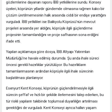
gözlemlerine dayanan raporu İBB yetkililerine sundu. Konsey
üyeleri, köprünün yıllardır gündemde olmasına rağmen kalıcı bir
çözüm üretilmemesinin halk arasında ciddi bir endişe yarattığını
vurguladı. İBB yetkilileri ise Balıkyolu Köprüsü’nün mevcut
projeleri arasında yer aldığını, köprüyle ilgili güçlendirme
projesinin tamamlandığını ve proje safhasının sona erdiğini
ifade etti.
Yapılan açıklamaya göre dosya, İBB Altyapı Yatırımları
Müdürlüğü’ne havale edilmiş durumda. Şu anda ihale süreci
öncesi gerekli hazırlıklar yürütülüyor. Bu hazırlıkların
tamamlanmasının ardından köprüyle ilgili ihale sürecinin
başlatılması planlanıyor.
Esenyurt Kent Konseyi, köprünün güçlendirilmesiyle ilgili
sürecin şeffaf ve hızlı bir şekilde ilerlemesini talep ederken, bu
tür riskli yapıların takibinde toplumsal duyarlılığın artırılması
gerektiğini de vurguladı. Kent Konseyi ayrıca halkın yaşam