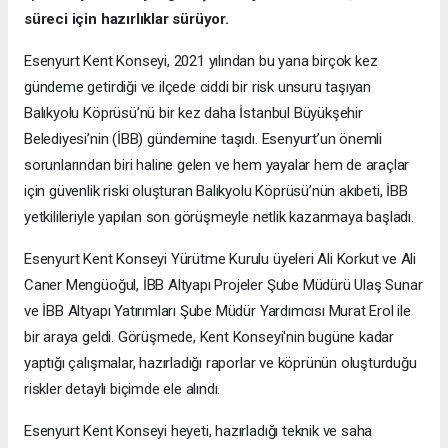
süreci için hazırlıklar sürüyor.
Esenyurt Kent Konseyi, 2021 yılından bu yana birçok kez
gündeme getirdiği ve ilçede ciddi bir risk unsuru taşıyan
Balıkyolu Köprüsü’nü bir kez daha İstanbul Büyükşehir
Belediyesi’nin (İBB) gündemine taşıdı. Esenyurt’un önemli
sorunlarından biri haline gelen ve hem yayalar hem de araçlar
için güvenlik riski oluşturan Balıkyolu Köprüsü’nün akıbeti, İBB
yetkilileriyle yapılan son görüşmeyle netlik kazanmaya başladı.
Esenyurt Kent Konseyi Yürütme Kurulu üyeleri Ali Korkut ve Ali
Caner Mengüoğul, İBB Altyapı Projeler Şube Müdürü Ulaş Sunar
ve İBB Altyapı Yatırımları Şube Müdür Yardımcısı Murat Erol ile
bir araya geldi. Görüşmede, Kent Konseyi'nin bugüne kadar
yaptığı çalışmalar, hazırladığı raporlar ve köprünün oluşturduğu
riskler detaylı biçimde ele alındı.
Esenyurt Kent Konseyi heyeti, hazırladığı teknik ve saha