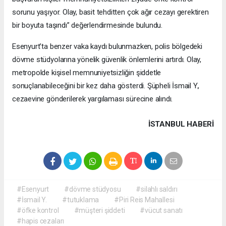
sorunu yaşıyor. Olay, basit tehditten çok ağır cezayı gerektiren
bir boyuta taşındı” değerlendirmesinde bulundu.
Esenyurt’ta benzer vaka kaydı bulunmazken, polis bölgedeki
dövme stüdyolarına yönelik güvenlik önlemlerini artırdı. Olay,
metropolde kişisel memnuniyetsizliğin şiddetle
sonuçlanabileceğini bir kez daha gösterdi. Şüpheli İsmail Y.,
cezaevine gönderilerek yargılaması sürecine alındı.
İSTANBUL HABERİ
#Esenyurt
#dövme stüdyosu
#silahlı saldırı
#İsmail Y.
#tutuklama
#Piri Reis Mahallesi
#öfke kontrol
#müşteri şiddeti
#vücut sanatı
#hapis cezaları