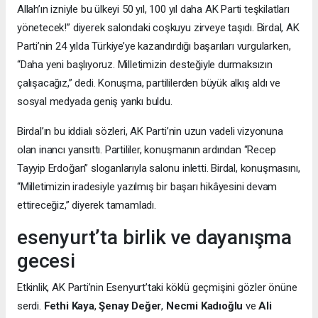
Allah’ın izniyle bu ülkeyi 50 yıl, 100 yıl daha AK Parti teşkilatları
yönetecek!” diyerek salondaki coşkuyu zirveye taşıdı. Birdal, AK
Parti’nin 24 yılda Türkiye’ye kazandırdığı başarıları vurgularken,
“Daha yeni başlıyoruz. Milletimizin desteğiyle durmaksızın
çalışacağız,” dedi. Konuşma, partililerden büyük alkış aldı ve
sosyal medyada geniş yankı buldu.
Birdal’ın bu iddialı sözleri, AK Parti’nin uzun vadeli vizyonuna
olan inancı yansıttı. Partililer, konuşmanın ardından “Recep
Tayyip Erdoğan” sloganlarıyla salonu inletti. Birdal, konuşmasını,
“Milletimizin iradesiyle yazılmış bir başarı hikâyesini devam
ettireceğiz,” diyerek tamamladı.
esenyurt’ta birlik ve dayanışma
gecesi
Etkinlik, AK Parti’nin Esenyurt’taki köklü geçmişini gözler önüne
serdi.
Fethi Kaya
,
Şenay Değer
,
Necmi Kadıoğlu
ve
Ali