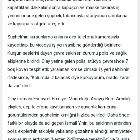
kapattıktan dakikalar sonra kapüşon ve maske takarak iş
yerinin önüne gelen şüpheli, tabancayla stüdyonun camlarına
ve kapısına rastgele ateş etti.
Şüpheli’nin kurşunlama anlarını cep telefonu kamerasıyla
kaydettirip, bu videoyu iş yeri sahibine gönderdiği belirlendi.
Kurşun seslerini duyan çevre sakinleri durumu polis ve sağlık
ekiplerine bildirdi. Olay yerine gelen polis, stüdyo çevresinde 7
boş kovan tespit etti; yaralanan kimse olmadı. İş yeri sahibinin
ifadesinde, “Kolumda iz kalacak diye korkuyorum, maddi zarar
da var” dedi.
Olay sonrası Esenyurt Emniyet Müdürlüğü Asayiş Büro Amirliği
ekipleri, cep telefonu kayıtlarından ve güvenlik kamerası
görüntülerinden şüphelinin kimliğini hızlıca belirledi. Daha önce
farklı bir olayda da adı geçen İsmail Y.’nin, bu saldırının ardından
polis ekiplerinin takibiyle yakalanıp gözaltına alındığı; emniyetteki
sorgusunun ardından “kasten öldürmeye teşebbüs” ve “silahla