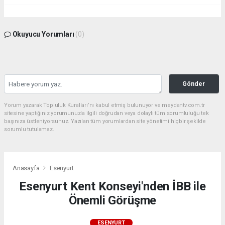
Okuyucu Yorumları
(0)
Gönder
Yorum yazarak Topluluk Kuralları’nı kabul etmiş bulunuyor ve meydantv.com.tr
sitesine yaptığınız yorumunuzla ilgili doğrudan veya dolaylı tüm sorumluluğu tek
başınıza üstleniyorsunuz. Yazılan tüm yorumlardan site yönetimi hiçbir şekilde
sorumlu tutulamaz.
Anasayfa
Esenyurt
Esenyurt Kent Konseyi'nden İBB ile
Önemli Görüşme
ESENYURT