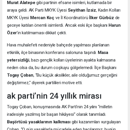
Murat Alatepe
gibi partinin efsane isimleri, kutlamada bir
araya geldi. AK Parti MKYK Üyesi
Seyithan İzsiz
, Kadın Kolları
MKYK Üyesi
Mercan Koç
ve İl Koordinatörü
İlker Gürbüz
de
geceye katılan önemli isimlerdi. Ancak eski ilçe başkanı
Harun
Özer
’in katılmaması dikkat çekti.
Hava muhalefeti nedeniyle bahçede yapılması planlanan
etkinlik, ilçe binasının konferans salonuna taşındı.
Masa
yetersizliği
, bazı gençlik kolları üyelerinin ayakta kalmasına
neden olsa da, bu durum coşkuyu gölgelemedi. İlçe Başkanı
Togay Çoban
, “Bu küçük aksilikler, aile olduğumuz gerçeğini
değiştirmez,” diyerek partilileri motive etti.
ak parti’nin 24 yıllık mirası
Togay Çoban, konuşmasında AK Parti’nin 24 yılını “milletin
iradesiyle yazılmış bir başarı hikâyesi” olarak tanımladı.
Başörtüsü yasaklarının kalkması
gibi kazanımları vurgulayan
Çoban, “O gün yasaklarla mücadele eden bacılarımız, bugün