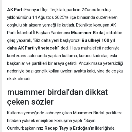
AK Parti
Esenyurt İlçe Teşkilatı, partinin 24’üncü kuruluş
yıldönümünü 14 Ağustos 2025’te ilçe binasında düzenlenen
coşkulu bir akşam yemeği ile kutladı. Etkinlikte konuşan AK
Parti İstanbul İl Başkan Yardımcısı
Muammer Birdal
, iddialı bir
çıkış yaparak, “Biz daha yeni başlıyoruz!
Bu ülkeyi 100 yıl
daha AK Parti yönetecek
!” dedi. Hava muhalefeti nedeniyle
konferans salonunda yapılan kutlama, kurucu kadrolar, eski
başkanlar ve partilileri bir araya getirdi. Ancak masa yetersizliği
nedeniyle bazı gençlik kolları üyeleri ayakta kaldı, yine de coşku
eksik olmadı.
muammer birdal’dan dikkat
çeken sözler
Kutlama yemeğinde sahneye çıkan Muammer Birdal, partililere
hitaben yüksek enerjili bir konuşma yaptı. “Sayın
Cumhurbaşkanımız
Recep Tayyip Erdoğan
’ın liderliğinde,