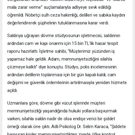
mala zarar verme” suçlamalarıyla adliyeye sevk edildiği
öğrenildi. Nöbetçi sulh ceza hakimliği, delilleri ve sabıka kaydını
değerlendirerek şüphelinin tutuklanmasına karar verdi.
Saldırıya uğrayan dövme stüdyosunun işletmecisi, saldırının
ardından cam ve kapı onarımı için 15 bin TL’lik hasar tespit
raporu hazırlattı. İşletme sahibi, “Müşterimiz yüzünden iş
yapamaz hale geldik. Adam, memnuniyetsizliğini silahla
çözmeye kalktı” diye konuştu. Stüdyo, polis incelemesinin
ardından delillerin toplanması için bir gün kapalı kaldı; cam
değişimi ve güvenlik önlemlerinin artırılmasıyla yeniden hizmete
açıldı.
Uzmanlara göre, dövme gibi vücut işlerinde müşteri
memnuniyetsizliği yaşandığında hukuki yollara başvurmak
varken; silahla saldırı nadir de olsa endişe verici bir şiddet
örneği olarak öne çıktı. Adli Psikolog Dr. Selim Karaca, “Şiddete
başvuran kişiler memnuniyetsizlikten ziyade öfke kontrol