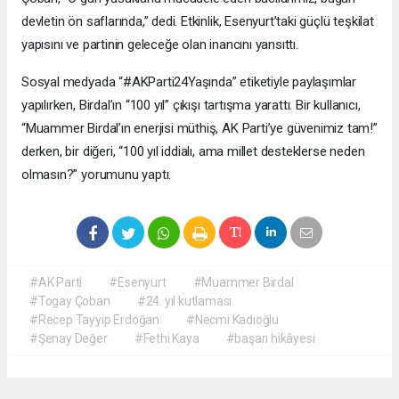
devletin ön saflarında,” dedi. Etkinlik, Esenyurt’taki güçlü teşkilat
yapısını ve partinin geleceğe olan inancını yansıttı.
Sosyal medyada “#AKParti24Yaşında” etiketiyle paylaşımlar
yapılırken, Birdal’ın “100 yıl” çıkışı tartışma yarattı. Bir kullanıcı,
“Muammer Birdal’ın enerjisi müthiş, AK Parti’ye güvenimiz tam!”
derken, bir diğeri, “100 yıl iddialı, ama millet desteklerse neden
olmasın?” yorumunu yaptı.
#AK Parti
#Esenyurt
#Muammer Birdal
#Togay Çoban
#24. yıl kutlaması
#Recep Tayyip Erdoğan
#Necmi Kadıoğlu
#Şenay Değer
#Fethi Kaya
#başarı hikâyesi