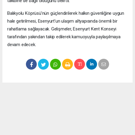
takibine de bağlı olduğunu belirtti.
Balıkyolu Köprüsü’nün güçlendirilerek halkın güvenliğine uygun
hale getirilmesi, Esenyurt’un ulaşım altyapısında önemli bir
rahatlama sağlayacak. Gelişmeler, Esenyurt Kent Konseyi
tarafından yakından takip edilerek kamuoyuyla paylaşılmaya
devam edecek.
Okuyucu Yorumları
(0)
Gönder
Yorum yazarak Topluluk Kuralları’nı kabul etmiş bulunuyor ve meydantv.com.tr
sitesine yaptığınız yorumunuzla ilgili doğrudan veya dolaylı tüm sorumluluğu tek