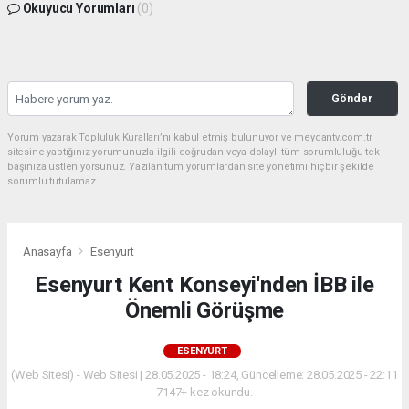
Okuyucu Yorumları
(0)
Gönder
Yorum yazarak Topluluk Kuralları’nı kabul etmiş bulunuyor ve meydantv.com.tr
sitesine yaptığınız yorumunuzla ilgili doğrudan veya dolaylı tüm sorumluluğu tek
başınıza üstleniyorsunuz. Yazılan tüm yorumlardan site yönetimi hiçbir şekilde
sorumlu tutulamaz.
Anasayfa
Esenyurt
Esenyurt Kent Konseyi'nden İBB ile
Önemli Görüşme
ESENYURT
(Web Sitesi) - Web Sitesi | 28.05.2025 - 18:24, Güncelleme: 28.05.2025 - 22:11
7147+ kez okundu.