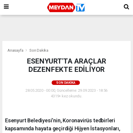
Anasayfa
Son Dakika
ESENYURT'TA ARAÇLAR
DEZENFEKTE EDİLİYOR
SON DAKIKA
28.05.2020 - 00:00, Güncelleme: 29.09.2023 - 18:56
4319+ kez okundu.
Esenyurt Belediyesi’nin, Koronavirüs tedbirleri
kapsamında hayata geçirdiği Hijyen İstasyonları,