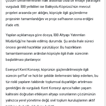
çözüm üretilmemesinin halk arasında ciddi bir endişe yarattığını
vurguladı. İBB yetkilileri ise Balıkyolu Köprüsü’nün mevcut
projeleri arasında yer aldığını, köprüyle ilgili güçlendirme
projesinin tamamlandığını ve proje safhasının sona erdiğini
ifade etti.
Yapılan açıklamaya göre dosya, İBB Altyapı Yatırımları
Müdürlüğü’ne havale edilmiş durumda. Şu anda ihale süreci
öncesi gerekli hazırlıklar yürütülüyor. Bu hazırlıkların
tamamlanmasının ardından köprüyle ilgili ihale sürecinin
başlatılması planlanıyor.
Esenyurt Kent Konseyi, köprünün güçlendirilmesiyle ilgili
sürecin şeffaf ve hızlı bir şekilde ilerlemesini talep ederken, bu
tür riskli yapıların takibinde toplumsal duyarlılığın artırılması
gerektiğini de vurguladı. Kent Konseyi ayrıca halkın yaşam
kalitesini doğrudan etkileyen altyapı sorunlarının çözümünün
yalnızca yerel yönetime değil, sivil toplum kuruluşlarının aktif