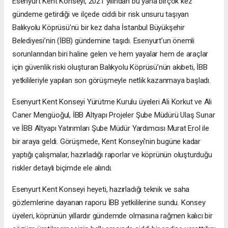
Esenyurt Kent Konseyi, 2021 yılından bu yana birçok kez
gündeme getirdiği ve ilçede ciddi bir risk unsuru taşıyan
Balıkyolu Köprüsü’nü bir kez daha İstanbul Büyükşehir
Belediyesi’nin (İBB) gündemine taşıdı. Esenyurt’un önemli
sorunlarından biri haline gelen ve hem yayalar hem de araçlar
için güvenlik riski oluşturan Balıkyolu Köprüsü’nün akıbeti, İBB
yetkilileriyle yapılan son görüşmeyle netlik kazanmaya başladı.
Esenyurt Kent Konseyi Yürütme Kurulu üyeleri Ali Korkut ve Ali
Caner Mengüoğul, İBB Altyapı Projeler Şube Müdürü Ulaş Sunar
ve İBB Altyapı Yatırımları Şube Müdür Yardımcısı Murat Erol ile
bir araya geldi. Görüşmede, Kent Konseyi'nin bugüne kadar
yaptığı çalışmalar, hazırladığı raporlar ve köprünün oluşturduğu
riskler detaylı biçimde ele alındı.
Esenyurt Kent Konseyi heyeti, hazırladığı teknik ve saha
gözlemlerine dayanan raporu İBB yetkililerine sundu. Konsey
üyeleri, köprünün yıllardır gündemde olmasına rağmen kalıcı bir