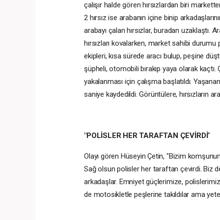
çalışır halde gören hırsızlardan biri markette
2 hırsız ise arabanın içine binip arkadaşları
arabayı çalan hırsızlar, buradan uzaklaştı. Ar
hırsızları kovalarken, market sahibi durumu pol
ekipleri, kısa sürede aracı bulup, peşine dü
şüpheli, otomobili bırakıp yaya olarak kaçtı. Ç
yakalanması için çalışma başlatıldı. Yaşanan 
saniye kaydedildi. Görüntülere, hırsızların ara
"POLİSLER HER TARAFTAN ÇEVİRDİ
"
Olayı gören Hüseyin Çetin, "Bizim komşunun ara
Sağ olsun polisler her taraftan çevirdi. Biz d
arkadaşlar. Emniyet güçlerimize, polislerimi
de motosikletle peşlerine takıldılar ama yeterli