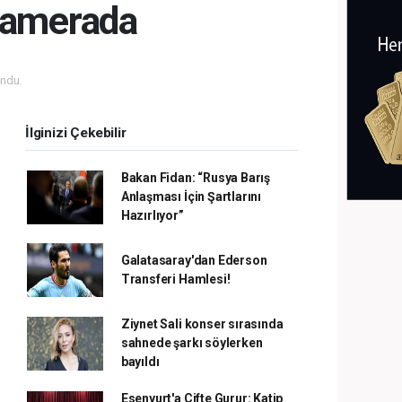
 kamerada
ndu.
İlginizi Çekebilir
Bakan Fidan: “Rusya Barış
Anlaşması İçin Şartlarını
Hazırlıyor”
Galatasaray'dan Ederson
Transferi Hamlesi!
Ziynet Sali konser sırasında
sahnede şarkı söylerken
bayıldı
Esenyurt'a Çifte Gurur: Katip