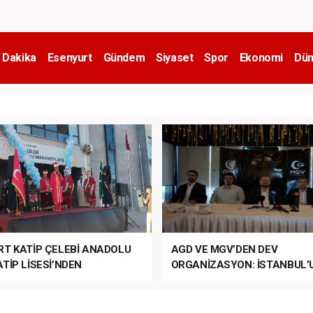
 Dakika
Esenyurt
Gündem
Siyaset
Spor
Ekonomi
Dün
RT KATİP ÇELEBİ ANADOLU
AGD VE MGV’DEN DEV
TİP LİSESİ’NDEN
ORGANİZASYON: İSTANBUL’
ANLI MUHTEŞEM
FETHİ’NİN 573. YILI COŞKUY
ET TÖRENİ!
KUTLANACAK!