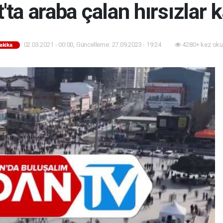
'ta araba çalan hırsızlar
02.03.2021 - 00:00, Güncelleme: 27.09.2023 - 19:24
4280+ kez oku
akika