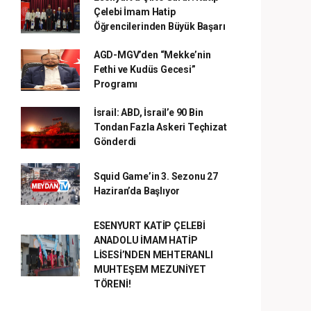
Çelebi İmam Hatip
Öğrencilerinden Büyük Başarı
AGD-MGV’den “Mekke’nin
Fethi ve Kudüs Gecesi”
Programı
İsrail: ABD, İsrail’e 90 Bin
Tondan Fazla Askeri Teçhizat
Gönderdi
Squid Game’in 3. Sezonu 27
Haziran’da Başlıyor
ESENYURT KATİP ÇELEBİ
ANADOLU İMAM HATİP
LİSESİ’NDEN MEHTERANLI
MUHTEŞEM MEZUNİYET
TÖRENİ!