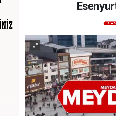
Esenyurt
Son D