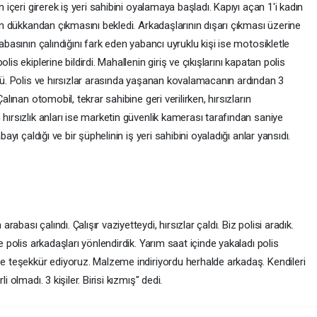
n içeri girerek iş yeri sahibini oyalamaya başladı. Kapıyı açan 1'i kadın
nın dükkandan çıkmasını bekledi. Arkadaşlarının dışarı çıkması üzerine
abasının çalındığını fark eden yabancı uyruklu kişi ise motosikletle
is ekiplerine bildirdi. Mahallenin giriş ve çıkışlarını kapatan polis
ştü. Polis ve hırsızlar arasında yaşanan kovalamacanın ardından 3
alınan otomobil, tekrar sahibine geri verilirken, hırsızların
hırsızlık anları ise marketin güvenlik kamerası tarafından saniye
bayı çaldığı ve bir şüphelinin iş yeri sahibini oyaladığı anlar yansıdı.
bası çalındı. Çalışır vaziyetteydi, hırsızlar çaldı. Biz polisi aradık.
e polis arkadaşları yönlendirdik. Yarım saat içinde yakaladı polis
ze teşekkür ediyoruz. Malzeme indiriyordu herhalde arkadaş. Kendileri
 olmadı. 3 kişiler. Birisi kızmış" dedi.