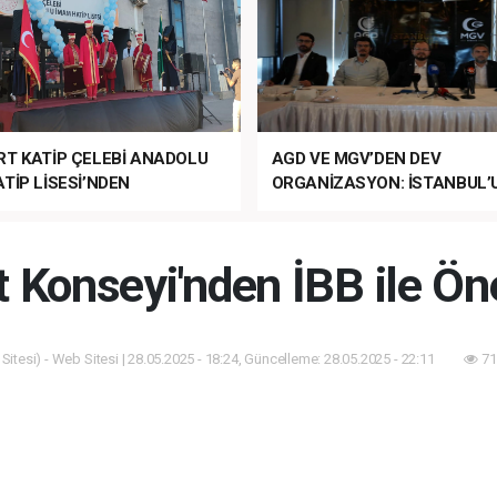
RT KATİP ÇELEBİ ANADOLU
AGD VE MGV’DEN DEV
TİP LİSESİ’NDEN
ORGANİZASYON: İSTANBUL’
ANLI MUHTEŞEM
FETHİ’NİN 573. YILI COŞKUY
ET TÖRENİ!
KUTLANACAK!
t Konseyi'nden İBB ile Ö
itesi) - Web Sitesi | 28.05.2025 - 18:24, Güncelleme: 28.05.2025 - 22:11
71