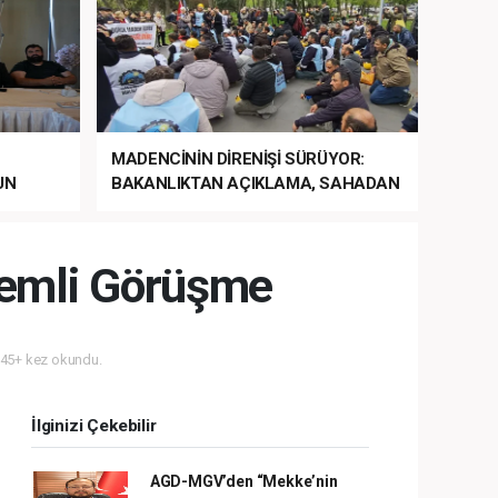
MADENCİNİN DİRENİŞİ SÜRÜYOR:
UN
BAKANLIKTAN AÇIKLAMA, SAHADAN
LA
MÜDAHALE HABERİ GELDİ!
nemli Görüşme
45+ kez okundu.
İlginizi Çekebilir
AGD-MGV’den “Mekke’nin