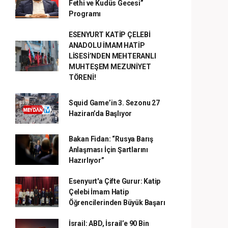
Fethi ve Kudüs Gecesi”
Programı
ESENYURT KATİP ÇELEBİ
ANADOLU İMAM HATİP
LİSESİ’NDEN MEHTERANLI
MUHTEŞEM MEZUNİYET
TÖRENİ!
Squid Game’in 3. Sezonu 27
Haziran’da Başlıyor
Bakan Fidan: “Rusya Barış
Anlaşması İçin Şartlarını
Hazırlıyor”
Esenyurt'a Çifte Gurur: Katip
Çelebi İmam Hatip
Öğrencilerinden Büyük Başarı
İsrail: ABD, İsrail’e 90 Bin