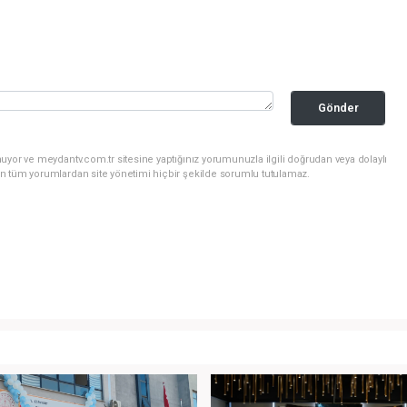
Gönder
uyor ve meydantv.com.tr sitesine yaptığınız yorumunuzla ilgili doğrudan veya dolaylı
n tüm yorumlardan site yönetimi hiçbir şekilde sorumlu tutulamaz.