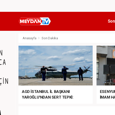
Son
Anasayfa
Son Dakika
AGD İSTANBUL İL BAŞKANI
ESENYU
YAROĞLU'NDAN SERT TEPKİ:
İMAM HA
“NATO’NUN ÜLKEMİZDE İŞİ NE?”
MEHTER
MEZUNİY