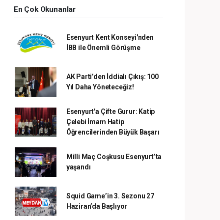
En Çok Okunanlar
Esenyurt Kent Konseyi'nden
İBB ile Önemli Görüşme
AK Parti’den İddialı Çıkış: 100
Yıl Daha Yöneteceğiz!
Esenyurt'a Çifte Gurur: Katip
Çelebi İmam Hatip
Öğrencilerinden Büyük Başarı
Milli Maç Coşkusu Esenyurt’ta
yaşandı
Squid Game’in 3. Sezonu 27
Haziran’da Başlıyor