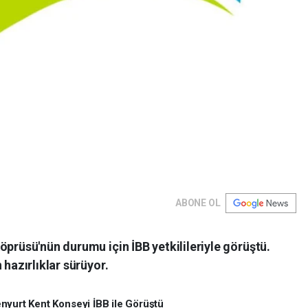
ABONE OL
öprüsü'nün durumu için İBB yetkilileriyle görüştü.
 hazırlıklar sürüyor.
nyurt Kent Konseyi İBB ile Görüştü