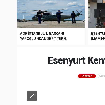
AGD İSTANBUL İL BAŞKANI
ESENYU
YAROĞLU'NDAN SERT TEPKİ:
İMAM HA
“NATO’NUN ÜLKEMİZDE İŞİ NE?”
MEHTER
MEZUNİY
Esenyurt Ken
(Web S
Esenyurt