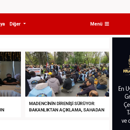
ya
Diğer
Menü
MADENCİNİN DİRENİŞİ SÜRÜYOR:
UN
BAKANLIKTAN AÇIKLAMA, SAHADAN
LA
MÜDAHALE HABERİ GELDİ!