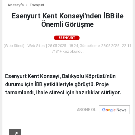
Anasayfa
Esenyurt
Esenyurt Kent Konseyi'nden İBB ile
Önemli Görüşme
ESENYURT
(Web Sitesi) - Web Sitesi | 28.05.2025 - 18:24, Güncelleme: 28.05.2025 - 22:11
7131+ kez okundu.
Esenyurt Kent Konseyi, Balıkyolu Köprüsü'nün
durumu için İBB yetkilileriyle görüştü. Proje
tamamlandı, ihale süreci için hazırlıklar sürüyor.
ABONE OL