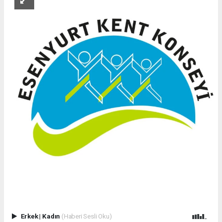
Erkek
|
Kadın
(Haberi Sesli Oku)