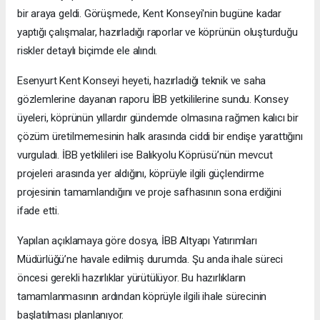
bir araya geldi. Görüşmede, Kent Konseyi'nin bugüne kadar
yaptığı çalışmalar, hazırladığı raporlar ve köprünün oluşturduğu
riskler detaylı biçimde ele alındı.
Esenyurt Kent Konseyi heyeti, hazırladığı teknik ve saha
gözlemlerine dayanan raporu İBB yetkililerine sundu. Konsey
üyeleri, köprünün yıllardır gündemde olmasına rağmen kalıcı bir
çözüm üretilmemesinin halk arasında ciddi bir endişe yarattığını
vurguladı. İBB yetkilileri ise Balıkyolu Köprüsü’nün mevcut
projeleri arasında yer aldığını, köprüyle ilgili güçlendirme
projesinin tamamlandığını ve proje safhasının sona erdiğini
ifade etti.
Yapılan açıklamaya göre dosya, İBB Altyapı Yatırımları
Müdürlüğü’ne havale edilmiş durumda. Şu anda ihale süreci
öncesi gerekli hazırlıklar yürütülüyor. Bu hazırlıkların
tamamlanmasının ardından köprüyle ilgili ihale sürecinin
başlatılması planlanıyor.