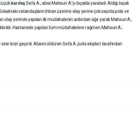
 küçük
kardeş
Sefa A., abisi Mahsun A.’yı bıçakla yaraladı. Aldığı bıçak
 Sokaktaki vatandaşların ihbarı üzerine olay yerine çok sayıda polis ve
ından olay yerinde yapılan ilk müdahalenin ardından ağır yaralı Mahsun A.,
aldırıldı. Hastanede yapılan tüm müdahalelere rağmen Mahsun A.,
inir krizi geçirdi. Abisini öldüren Sefa A. polis ekipleri tarafından