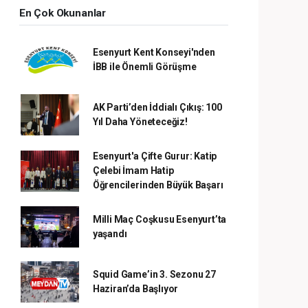
En Çok Okunanlar
Esenyurt Kent Konseyi'nden
İBB ile Önemli Görüşme
AK Parti’den İddialı Çıkış: 100
Yıl Daha Yöneteceğiz!
Esenyurt'a Çifte Gurur: Katip
Çelebi İmam Hatip
Öğrencilerinden Büyük Başarı
Milli Maç Coşkusu Esenyurt’ta
yaşandı
Squid Game’in 3. Sezonu 27
Haziran’da Başlıyor