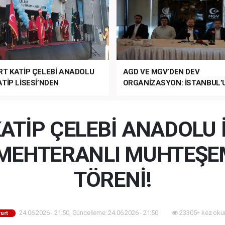
RT KATİP ÇELEBİ ANADOLU
AGD VE MGV’DEN DEV
TİP LİSESİ’NDEN
ORGANİZASYON: İSTANBUL’
ANLI MUHTEŞEM
FETHİ’NİN 573. YILI COŞKUY
ET TÖRENİ!
KUTLANACAK!
ATİP ÇELEBİ ANADOLU
N MEHTERANLI MUHTEŞE
TÖRENİ!
24.06.2026 - 21:50, Güncelleme: 24.06.2026 - 21:50
23305+ kez oku
urt