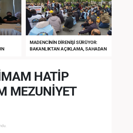
MADENCİNİN DİRENİŞİ SÜRÜYOR:
UN
BAKANLIKTAN AÇIKLAMA, SAHADAN
LA
MÜDAHALE HABERİ GELDİ!
 İMAM HATİP
M MEZUNİYET
ndu.