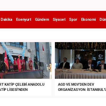
 Dakika
Esenyurt
Gündem
Siyaset
Spor
Ekonomi
Dün
RT KATİP ÇELEBİ ANADOLU
AGD VE MGV’DEN DEV
TİP LİSESİ’NDEN
ORGANİZASYON: İSTANBUL’
ANLI MUHTEŞEM
FETHİ’NİN 573. YILI COŞKUY
ET TÖRENİ!
KUTLANACAK!