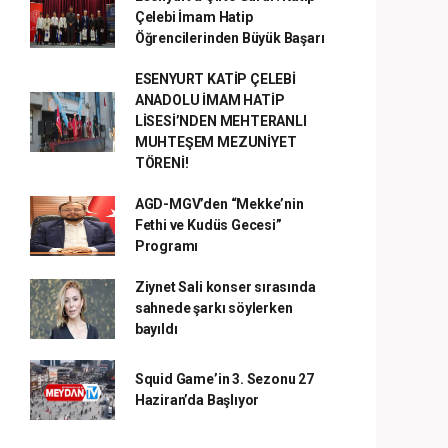
Çelebi İmam Hatip
Öğrencilerinden Büyük Başarı
ESENYURT KATİP ÇELEBİ
ANADOLU İMAM HATİP
LİSESİ’NDEN MEHTERANLI
MUHTEŞEM MEZUNİYET
TÖRENİ!
AGD-MGV’den “Mekke’nin
Fethi ve Kudüs Gecesi”
Programı
Ziynet Sali konser sırasında
sahnede şarkı söylerken
bayıldı
Squid Game’in 3. Sezonu 27
Haziran’da Başlıyor