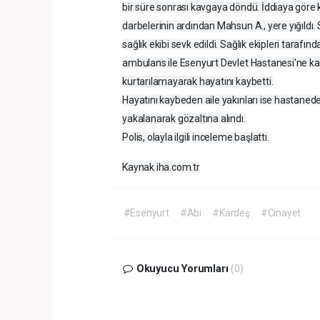
bir süre sonrası kavgaya döndü. İddiaya göre
darbelerinin ardından Mahsun A., yere yığıldı.
sağlık ekibi sevk edildi. Sağlık ekipleri taraf
ambulans ile Esenyurt Devlet Hastanesi'ne k
kurtarılamayarak hayatını kaybetti.
Hayatını kaybeden aile yakınları ise hastanede s
yakalanarak gözaltına alındı.
Polis, olayla ilgili inceleme başlattı.
Kaynak iha.com.tr
#Esenyurt
#Abi
#Kardeş
#Cinayet
Okuyucu Yorumları
(0)