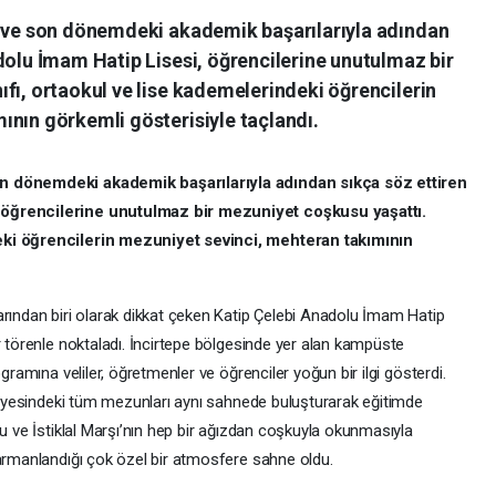
n ve son dönemdeki akademik başarılarıyla adından
dolu İmam Hatip Lisesi, öğrencilerine unutulmaz bir
fı, ortaokul ve lise kademelerindeki öğrencilerin
ının görkemli gösterisiyle taçlandı.
on dönemdeki akademik başarılarıyla adından sıkça söz ettiren
 öğrencilerine unutulmaz bir mezuniyet coşkusu yaşattı.
eki öğrencilerin mezuniyet sevinci, mehteran takımının
arından biri olarak dikkat çeken Katip Çelebi Anadolu İmam Hatip
r törenle noktaladı. İncirtepe bölgesinde yer alan kampüste
gramına veliler, öğretmenler ve öğrenciler yoğun bir ilgi gösterdi.
eviyesindeki tüm mezunları aynı sahnede buluşturarak eğitimde
şu ve İstiklal Marşı’nın hep bir ağızdan coşkuyla okunmasıyla
harmanlandığı çok özel bir atmosfere sahne oldu.