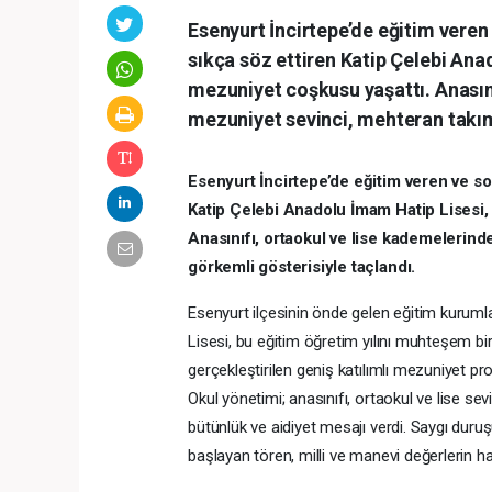
Esenyurt İncirtepe’de eğitim vere
sıkça söz ettiren Katip Çelebi Ana
mezuniyet coşkusu yaşattı. Anasını
mezuniyet sevinci, mehteran takım
Esenyurt İncirtepe’de eğitim veren ve s
Katip Çelebi Anadolu İmam Hatip Lisesi,
Anasınıfı, ortaokul ve lise kademelerind
görkemli gösterisiyle taçlandı.
Esenyurt ilçesinin önde gelen eğitim kuruml
Lisesi, bu eğitim öğretim yılını muhteşem bi
gerçekleştirilen geniş katılımlı mezuniyet pro
Okul yönetimi; anasınıfı, ortaokul ve lise s
bütünlük ve aidiyet mesajı verdi. Saygı duru
başlayan tören, milli ve manevi değerlerin 