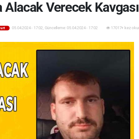
a Alacak Verecek Kavgası K
05.04.2024 - 17:02, Güncelleme: 05.04.2024 - 17:02
17017+ kez oku
urt