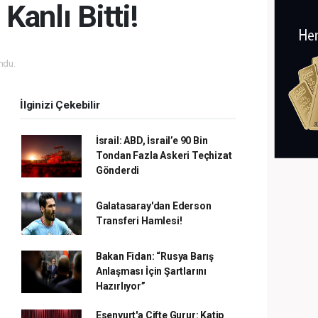
anlı Bitti!
ndu.
İlginizi Çekebilir
İsrail: ABD, İsrail’e 90 Bin
Tondan Fazla Askeri Teçhizat
Gönderdi
Galatasaray'dan Ederson
Transferi Hamlesi!
Bakan Fidan: “Rusya Barış
Anlaşması İçin Şartlarını
Hazırlıyor”
Esenyurt'a Çifte Gurur: Katip