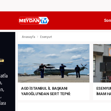
Son
Anasayfa
Esenyurt
AGD İSTANBUL İL BAŞKANI
ESENYU
YAROĞLU'NDAN SERT TEPKİ:
İMAM HA
“NATO’NUN ÜLKEMİZDE İŞİ NE?”
MEHTER
MEZUNİY