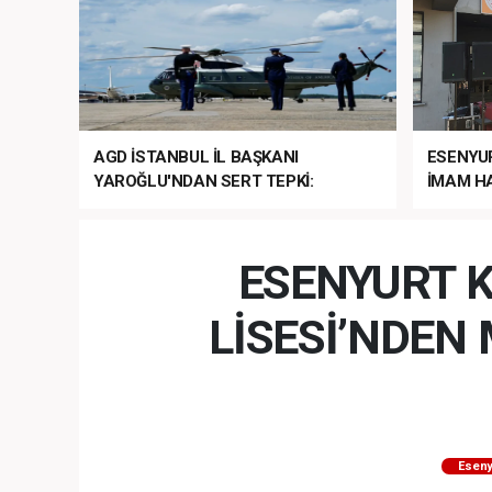
AGD İSTANBUL İL BAŞKANI
ESENYU
YAROĞLU'NDAN SERT TEPKİ:
İMAM HA
“NATO’NUN ÜLKEMİZDE İŞİ NE?”
MEHTER
MEZUNİY
ESENYURT K
LİSESİ’NDE
Eseny