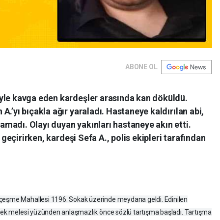
ABONE OL
yle kavga eden kardeşler arasında kan döküldü.
.’yı bıçakla ağır yaraladı. Hastaneye kaldırılan abi,
madı. Olayı duyan yakınları hastaneye akın etti.
i geçirirken, kardeşi Sefa A., polis ekipleri tarafından
çeşme Mahallesi 1196. Sokak üzerinde meydana geldi. Edinilen
recek melesi yüzünden anlaşmazlık önce sözlü tartışma başladı. Tartışma