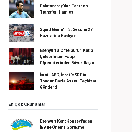
Galatasaray'dan Ederson
Transferi Hamlesi!
Squid Game’in 3. Sezonu 27
Haziran’da Başlıyor
Esenyurt'a Çifte Gurur: Katip
Çelebi İmam Hatip
Öğrencilerinden Büyük Başarı
İsrail: ABD, İsrail’e 90 Bin
Tondan Fazla Askeri Teçhizat
Gönderdi
En Çok Okunanlar
Esenyurt Kent Konseyi'nden
İBB ile Önemli Görüşme