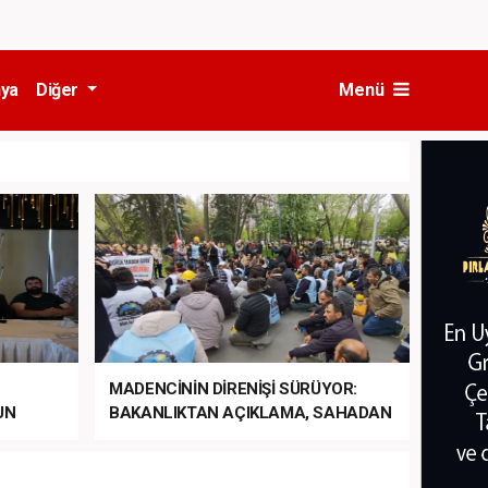
ya
Diğer
Menü
MADENCİNİN DİRENİŞİ SÜRÜYOR:
UN
BAKANLIKTAN AÇIKLAMA, SAHADAN
LA
MÜDAHALE HABERİ GELDİ!