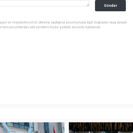
Gönder
uyor ve meydantv.com.tr sitesine yaptığınız yorumunuzla ilgili doğrudan veya dolaylı
n tüm yorumlardan site yönetimi hiçbir şekilde sorumlu tutulamaz.