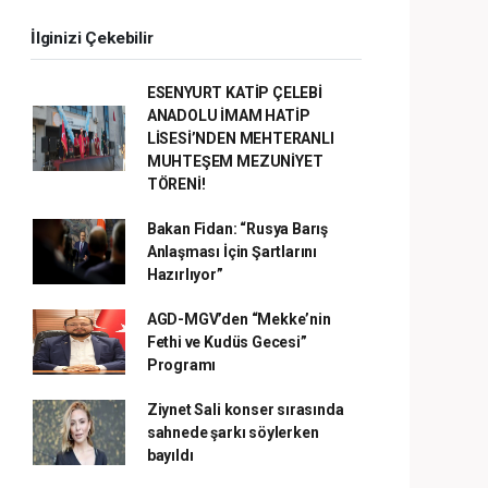
İlginizi Çekebilir
ESENYURT KATİP ÇELEBİ
ANADOLU İMAM HATİP
LİSESİ’NDEN MEHTERANLI
MUHTEŞEM MEZUNİYET
TÖRENİ!
Bakan Fidan: “Rusya Barış
Anlaşması İçin Şartlarını
Hazırlıyor”
AGD-MGV’den “Mekke’nin
Fethi ve Kudüs Gecesi”
Programı
Ziynet Sali konser sırasında
sahnede şarkı söylerken
bayıldı