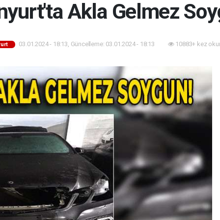
nyurt'ta Akla Gelmez Soy
03.01.2024 - 18:13, Güncelleme: 03.01.2024 - 18:13
10883+ kez oku
urt