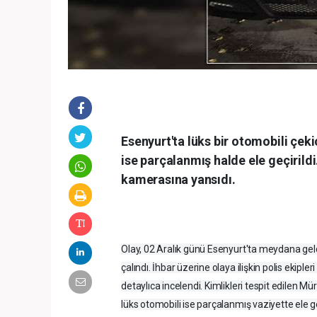
Esenyurt'ta lüks bir otomobili çek
ise parçalanmış halde ele geçirildi
kamerasına yansıdı.
Olay, 02 Aralık günü Esenyurt'ta meydana geldi.
çalındı. İhbar üzerine olaya ilişkin polis ekipl
detaylıca incelendi. Kimlikleri tespit edilen Mür
lüks otomobili ise parçalanmış vaziyette ele g