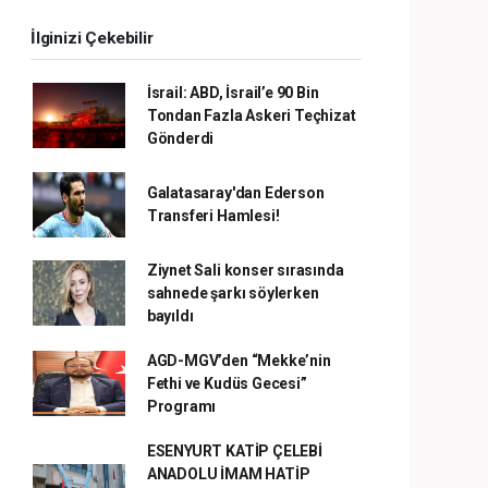
İlginizi Çekebilir
İsrail: ABD, İsrail’e 90 Bin
Tondan Fazla Askeri Teçhizat
Gönderdi
Galatasaray'dan Ederson
Transferi Hamlesi!
Ziynet Sali konser sırasında
sahnede şarkı söylerken
bayıldı
AGD-MGV’den “Mekke’nin
Fethi ve Kudüs Gecesi”
Programı
ESENYURT KATİP ÇELEBİ
ANADOLU İMAM HATİP