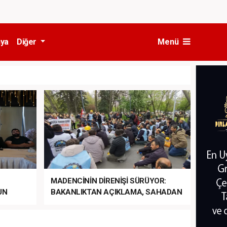
ya
Diğer
Menü
MADENCİNİN DİRENİŞİ SÜRÜYOR:
UN
BAKANLIKTAN AÇIKLAMA, SAHADAN
LA
MÜDAHALE HABERİ GELDİ!