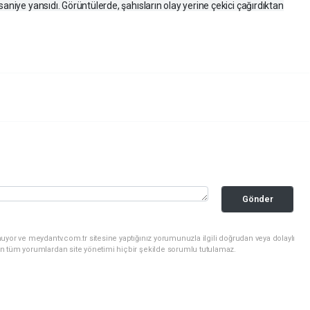
aniye yansıdı. Görüntülerde, şahısların olay yerine çekici çağırdıktan
Gönder
uyor ve meydantv.com.tr sitesine yaptığınız yorumunuzla ilgili doğrudan veya dolaylı
n tüm yorumlardan site yönetimi hiçbir şekilde sorumlu tutulamaz.