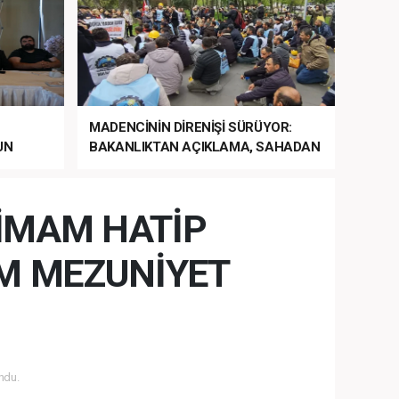
MADENCİNİN DİRENİŞİ SÜRÜYOR:
UN
BAKANLIKTAN AÇIKLAMA, SAHADAN
LA
MÜDAHALE HABERİ GELDİ!
 İMAM HATİP
M MEZUNİYET
ndu.