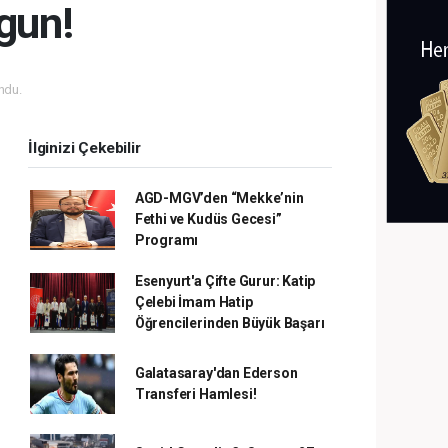
gun!
ndu.
İlginizi Çekebilir
AGD-MGV’den “Mekke’nin
Fethi ve Kudüs Gecesi”
Programı
Esenyurt'a Çifte Gurur: Katip
Çelebi İmam Hatip
Öğrencilerinden Büyük Başarı
Galatasaray'dan Ederson
Transferi Hamlesi!