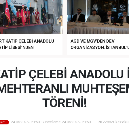
RT KATİP ÇELEBİ ANADOLU
AGD VE MGV’DEN DEV
TİP LİSESİ’NDEN
ORGANİZASYON: İSTANBUL’
ANLI MUHTEŞEM
FETHİ’NİN 573. YILI COŞKUY
ET TÖRENİ!
KUTLANACAK!
ATİP ÇELEBİ ANADOLU
N MEHTERANLI MUHTEŞE
TÖRENİ!
24.06.2026 - 21:50, Güncelleme: 24.06.2026 - 21:50
22882+ kez oku
urt