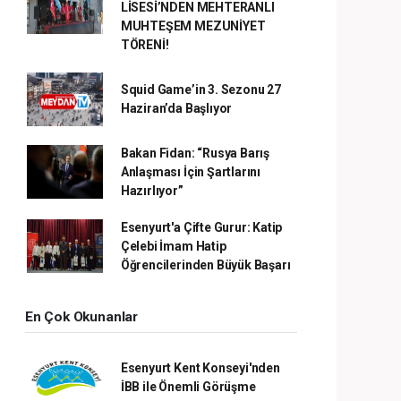
LİSESİ’NDEN MEHTERANLI
MUHTEŞEM MEZUNİYET
TÖRENİ!
Squid Game’in 3. Sezonu 27
Haziran’da Başlıyor
Bakan Fidan: “Rusya Barış
Anlaşması İçin Şartlarını
Hazırlıyor”
Esenyurt'a Çifte Gurur: Katip
Çelebi İmam Hatip
Öğrencilerinden Büyük Başarı
En Çok Okunanlar
Esenyurt Kent Konseyi'nden
İBB ile Önemli Görüşme