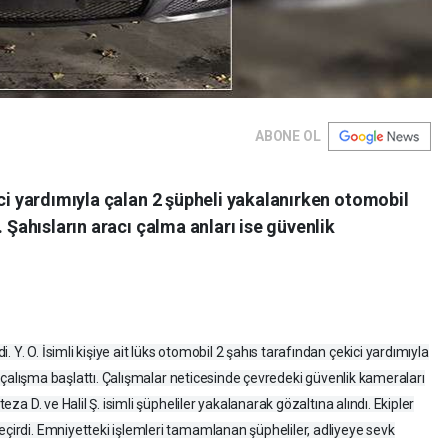
ABONE OL
ici yardımıyla çalan 2 şüpheli yakalanırken otomobil
. Şahısların aracı çalma anları ise güvenlik
 Y. O. İsimli kişiye ait lüks otomobil 2 şahıs tarafından çekici yardımıyla
eri çalışma başlattı. Çalışmalar neticesinde çevredeki güvenlik kameraları
teza D. ve Halil Ş. isimli şüpheliler yakalanarak gözaltına alındı. Ekipler
eçirdi. Emniyetteki işlemleri tamamlanan şüpheliler, adliyeye sevk