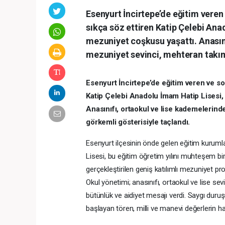
Esenyurt İncirtepe’de eğitim vere
sıkça söz ettiren Katip Çelebi Ana
mezuniyet coşkusu yaşattı. Anasını
mezuniyet sevinci, mehteran takım
Esenyurt İncirtepe’de eğitim veren ve s
Katip Çelebi Anadolu İmam Hatip Lisesi,
Anasınıfı, ortaokul ve lise kademelerind
görkemli gösterisiyle taçlandı.
Esenyurt ilçesinin önde gelen eğitim kuruml
Lisesi, bu eğitim öğretim yılını muhteşem bi
gerçekleştirilen geniş katılımlı mezuniyet pro
Okul yönetimi; anasınıfı, ortaokul ve lise s
bütünlük ve aidiyet mesajı verdi. Saygı duru
başlayan tören, milli ve manevi değerlerin 