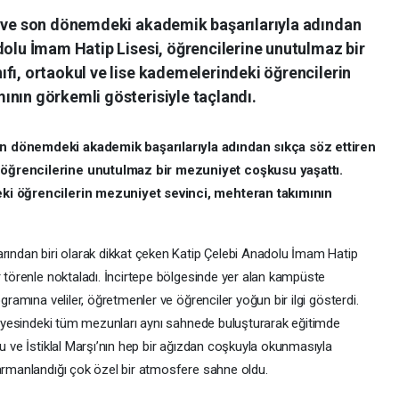
n ve son dönemdeki akademik başarılarıyla adından
dolu İmam Hatip Lisesi, öğrencilerine unutulmaz bir
fı, ortaokul ve lise kademelerindeki öğrencilerin
ının görkemli gösterisiyle taçlandı.
on dönemdeki akademik başarılarıyla adından sıkça söz ettiren
 öğrencilerine unutulmaz bir mezuniyet coşkusu yaşattı.
eki öğrencilerin mezuniyet sevinci, mehteran takımının
arından biri olarak dikkat çeken Katip Çelebi Anadolu İmam Hatip
r törenle noktaladı. İncirtepe bölgesinde yer alan kampüste
gramına veliler, öğretmenler ve öğrenciler yoğun bir ilgi gösterdi.
eviyesindeki tüm mezunları aynı sahnede buluşturarak eğitimde
şu ve İstiklal Marşı’nın hep bir ağızdan coşkuyla okunmasıyla
harmanlandığı çok özel bir atmosfere sahne oldu.