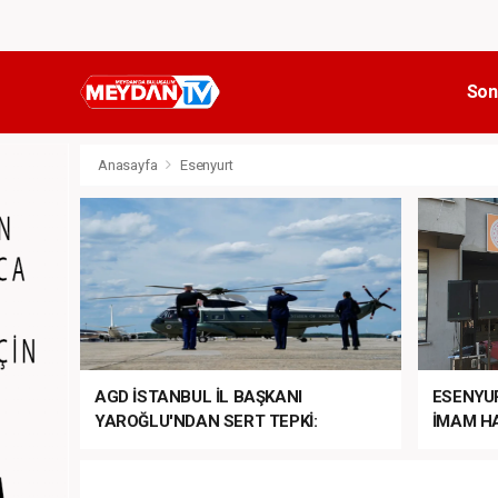
Son
Anasayfa
Esenyurt
AGD İSTANBUL İL BAŞKANI
ESENYU
YAROĞLU'NDAN SERT TEPKİ:
İMAM HA
“NATO’NUN ÜLKEMİZDE İŞİ NE?”
MEHTER
MEZUNİY