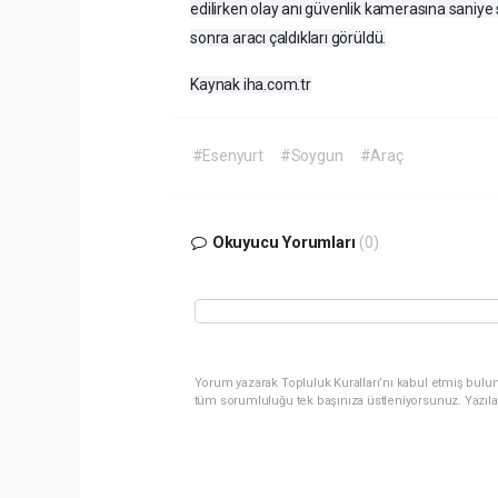
edilirken olay anı güvenlik kamerasına saniye s
sonra aracı çaldıkları görüldü.
Kaynak iha.com.tr
#Esenyurt
#Soygun
#Araç
Okuyucu Yorumları
(0)
Yorum yazarak Topluluk Kuralları’nı kabul etmiş bulun
tüm sorumluluğu tek başınıza üstleniyorsunuz. Yazıla