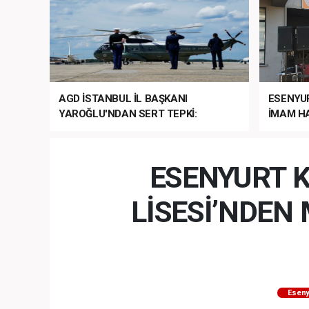
AGD İSTANBUL İL BAŞKANI
ESENYU
YAROĞLU'NDAN SERT TEPKİ:
İMAM HA
“NATO’NUN ÜLKEMİZDE İŞİ NE?”
MEHTER
MEZUNİY
ESENYURT K
LİSESİ’NDE
Eseny