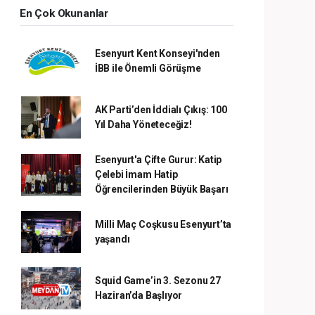
En Çok Okunanlar
Esenyurt Kent Konseyi'nden
İBB ile Önemli Görüşme
AK Parti’den İddialı Çıkış: 100
Yıl Daha Yöneteceğiz!
Esenyurt'a Çifte Gurur: Katip
Çelebi İmam Hatip
Öğrencilerinden Büyük Başarı
Milli Maç Coşkusu Esenyurt’ta
yaşandı
Squid Game’in 3. Sezonu 27
Haziran’da Başlıyor