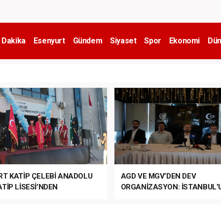
 Dakika
Esenyurt
Gündem
Siyaset
Spor
Ekonomi
Dün
RT KATİP ÇELEBİ ANADOLU
AGD VE MGV’DEN DEV
TİP LİSESİ’NDEN
ORGANİZASYON: İSTANBUL’
ANLI MUHTEŞEM
FETHİ’NİN 573. YILI COŞKUY
ET TÖRENİ!
KUTLANACAK!