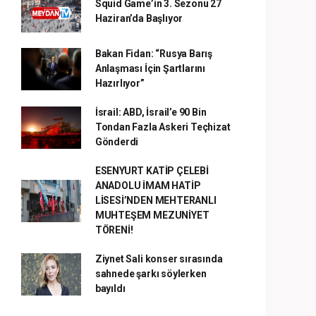
Squid Game’in 3. Sezonu 27
Haziran’da Başlıyor
Bakan Fidan: “Rusya Barış
Anlaşması İçin Şartlarını
Hazırlıyor”
İsrail: ABD, İsrail’e 90 Bin
Tondan Fazla Askeri Teçhizat
Gönderdi
ESENYURT KATİP ÇELEBİ
ANADOLU İMAM HATİP
LİSESİ’NDEN MEHTERANLI
MUHTEŞEM MEZUNİYET
TÖRENİ!
Ziynet Sali konser sırasında
sahnede şarkı söylerken
bayıldı