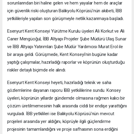
sorunlarından biri haline gelen ve hem yayalar hem de araçlar
için güvenlik riski oluşturan Balıkyolu Köprüsü’nün akıbeti, İBB
yetkilileriyle yapılan son görüşmeyle netlik kazanmaya başladı.
Esenyurt Kent Konseyi Yürütme Kurulu üyeleri Ali Korkut ve Ali
Caner Mengüoğul, İBB Altyapı Projeler Şube Müdürü Ulaş Sunar
ve İBB Altyapı Yatırımları Şube Müdür Yardımcısı Murat Erol ile
bir araya geldi. Görüşmede, Kent Konseyi'nin bugüne kadar
yaptığı çalışmalar, hazırladığı raporlar ve köprünün oluşturduğu
riskler detaylı biçimde ele alındı.
Esenyurt Kent Konseyi heyeti, hazırladığı teknik ve saha
gözlemlerine dayanan raporu İBB yetkililerine sundu. Konsey
üyeleri, köprünün yıllardır gündemde olmasına rağmen kalıcı bir
çözüm üretilmemesinin halk arasında ciddi bir endişe yarattığını
vurguladı. İBB yetkilileri ise Balıkyolu Köprüsü’nün mevcut
projeleri arasında yer aldığını, köprüyle ilgili güçlendirme
projesinin tamamlandığını ve proje safhasının sona erdiğini