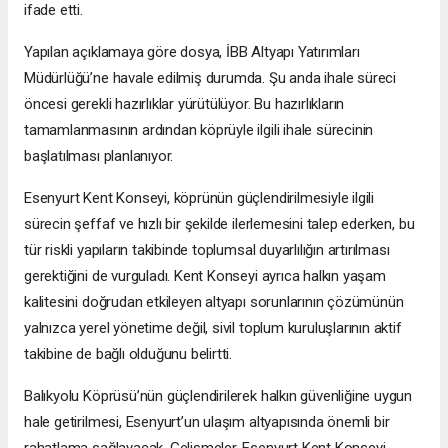
ifade etti.
Yapılan açıklamaya göre dosya, İBB Altyapı Yatırımları
Müdürlüğü’ne havale edilmiş durumda. Şu anda ihale süreci
öncesi gerekli hazırlıklar yürütülüyor. Bu hazırlıkların
tamamlanmasının ardından köprüyle ilgili ihale sürecinin
başlatılması planlanıyor.
Esenyurt Kent Konseyi, köprünün güçlendirilmesiyle ilgili
sürecin şeffaf ve hızlı bir şekilde ilerlemesini talep ederken, bu
tür riskli yapıların takibinde toplumsal duyarlılığın artırılması
gerektiğini de vurguladı. Kent Konseyi ayrıca halkın yaşam
kalitesini doğrudan etkileyen altyapı sorunlarının çözümünün
yalnızca yerel yönetime değil, sivil toplum kuruluşlarının aktif
takibine de bağlı olduğunu belirtti.
Balıkyolu Köprüsü’nün güçlendirilerek halkın güvenliğine uygun
hale getirilmesi, Esenyurt’un ulaşım altyapısında önemli bir
rahatlama sağlayacak. Gelişmeler, Esenyurt Kent Konseyi