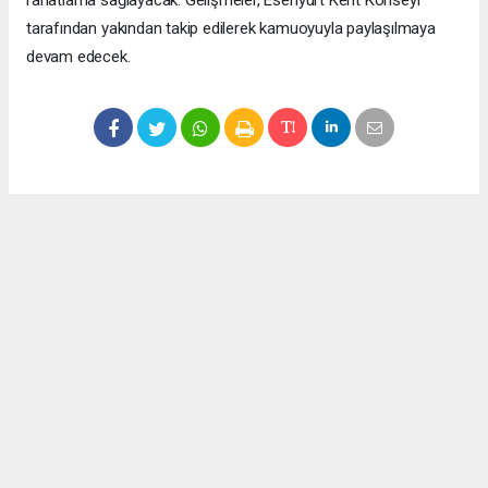
tarafından yakından takip edilerek kamuoyuyla paylaşılmaya
devam edecek.
Okuyucu Yorumları
(0)
Gönder
Yorum yazarak Topluluk Kuralları’nı kabul etmiş bulunuyor ve meydantv.com.tr
sitesine yaptığınız yorumunuzla ilgili doğrudan veya dolaylı tüm sorumluluğu tek
başınıza üstleniyorsunuz. Yazılan tüm yorumlardan site yönetimi hiçbir şekilde
sorumlu tutulamaz.