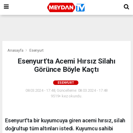
Anasayfa
Esenyurt
Esenyurt'ta Acemi Hırsız Silahı
Görünce Böyle Kaçtı
ESENYURT
08.03.2024 - 17:48, Güncelleme: 08.03.2024 - 17:48
9519+ kez okundu.
Esenyurt'ta bir kuyumcuya giren acemi hırsız, silah
doğrultup tüm altınları istedi. Kuyumcu sahibi