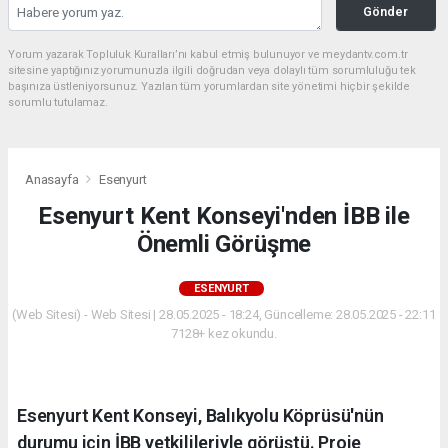
Gönder
Yorum yazarak Topluluk Kuralları’nı kabul etmiş bulunuyor ve meydantv.com.tr
sitesine yaptığınız yorumunuzla ilgili doğrudan veya dolaylı tüm sorumluluğu tek
başınıza üstleniyorsunuz. Yazılan tüm yorumlardan site yönetimi hiçbir şekilde
sorumlu tutulamaz.
Anasayfa
Esenyurt
Esenyurt Kent Konseyi'nden İBB ile
Önemli Görüşme
ESENYURT
(Web Sitesi) - Web Sitesi | 28.05.2025 - 18:24, Güncelleme: 28.05.2025 - 22:11
7128+ kez okundu.
Esenyurt Kent Konseyi, Balıkyolu Köprüsü'nün
durumu için İBB yetkilileriyle görüştü. Proje