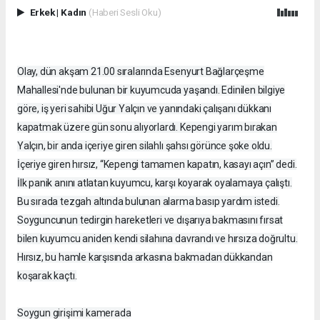
Erkek
|
Kadın
(Haberi Sesli Oku)
Olay, dün akşam 21.00 sıralarında Esenyurt Bağlarçeşme
Mahallesi'nde bulunan bir kuyumcuda yaşandı. Edinilen bilgiye
göre, iş yeri sahibi Uğur Yalçın ve yanındaki çalışanı dükkanı
kapatmak üzere gün sonu alıyorlardı. Kepengi yarım bırakan
Yalçın, bir anda içeriye giren silahlı şahsı görünce şoke oldu.
İçeriye giren hırsız, “Kepengi tamamen kapatın, kasayı açın” dedi.
İlk panik anını atlatan kuyumcu, karşı koyarak oyalamaya çalıştı.
Bu sırada tezgah altında bulunan alarma basıp yardım istedi.
Soyguncunun tedirgin hareketleri ve dışarıya bakmasını fırsat
bilen kuyumcu aniden kendi silahına davrandı ve hırsıza doğrultu.
Hırsız, bu hamle karşısında arkasına bakmadan dükkandan
koşarak kaçtı.
Soygun girişimi kamerada