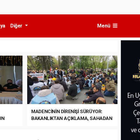
ya
Diğer
Menü
MADENCİNİN DİRENİŞİ SÜRÜYOR:
UN
BAKANLIKTAN AÇIKLAMA, SAHADAN
LA
MÜDAHALE HABERİ GELDİ!