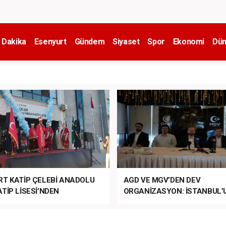
 Dakika
Esenyurt
Gündem
Siyaset
Spor
Ekonomi
Dün
RT KATİP ÇELEBİ ANADOLU
AGD VE MGV’DEN DEV
TİP LİSESİ’NDEN
ORGANİZASYON: İSTANBUL’
ANLI MUHTEŞEM
FETHİ’NİN 573. YILI COŞKUY
ET TÖRENİ!
KUTLANACAK!