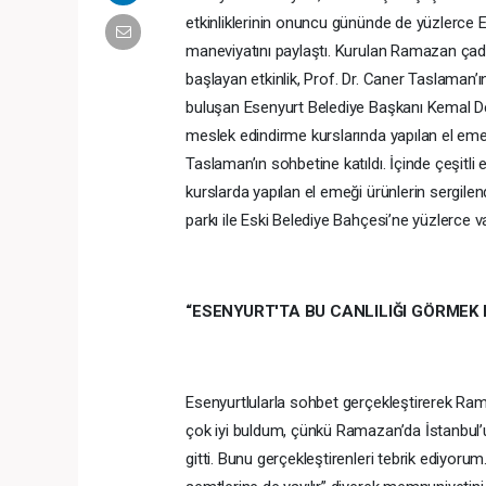
etkinliklerinin onuncu gününde de yüzlerce 
maneviyatını paylaştı. Kurulan Ramazan çadı
başlayan etkinlik, Prof. Dr. Caner Taslaman’ın
buluşan Esenyurt Belediye Başkanı Kemal D
meslek edindirme kurslarında yapılan el emeği 
Taslaman’ın sohbetine katıldı. İçinde çeşitli 
kurslarda yapılan el emeği ürünlerin sergile
parkı ile Eski Belediye Bahçesi’ne yüzlerce v
“ESENYURT
'
TA BU CANLILIĞI GÖRMEK
Esenyurtlularla sohbet gerçekleştirerek Ram
çok iyi buldum, çünkü Ramazan’da İstanbul’
gitti. Bunu gerçekleştirenleri tebrik ediyo