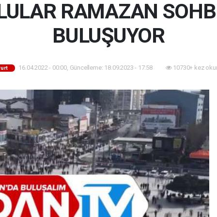
LULAR RAMAZAN SOHB
BULUŞUYOR
16.04.2022 - 00:00, Güncelleme: 18.09.2023 - 17:58
10730+ kez oku
urt