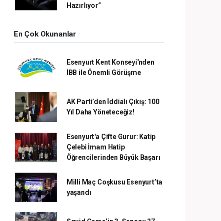
Hazırlıyor”
En Çok Okunanlar
Esenyurt Kent Konseyi'nden
İBB ile Önemli Görüşme
AK Parti’den İddialı Çıkış: 100
Yıl Daha Yöneteceğiz!
Esenyurt'a Çifte Gurur: Katip
Çelebi İmam Hatip
Öğrencilerinden Büyük Başarı
Milli Maç Coşkusu Esenyurt’ta
yaşandı