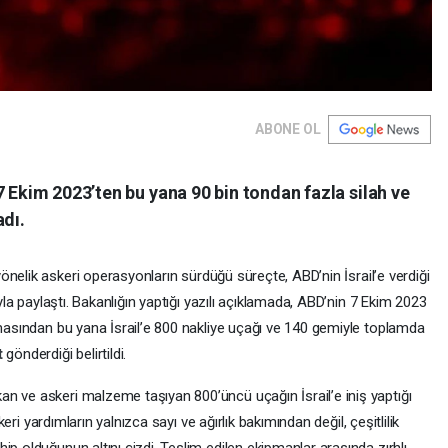
ABONE OL
7 Ekim 2023’ten bu yana 90 bin tondan fazla silah ve
adı.
yönelik askeri operasyonların sürdüğü süreçte, ABD’nin İsrail’e verdiği
uyla paylaştı. Bakanlığın yaptığı yazılı açıklamada, ABD’nin 7 Ekim 2023
amasından bu yana İsrail’e 800 nakliye uçağı ve 140 gemiyle toplamda
t
gönderdiği belirtildi.
n ve askeri malzeme taşıyan 800’üncü uçağın İsrail’e iniş yaptığı
skeri yardımların yalnızca sayı ve ağırlık bakımından değil, çeşitlilik