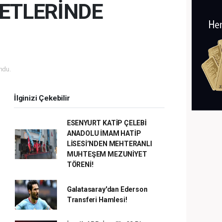
ETLERİNDE
ndu.
İlginizi Çekebilir
ESENYURT KATİP ÇELEBİ
ANADOLU İMAM HATİP
LİSESİ’NDEN MEHTERANLI
MUHTEŞEM MEZUNİYET
TÖRENİ!
Galatasaray'dan Ederson
Transferi Hamlesi!