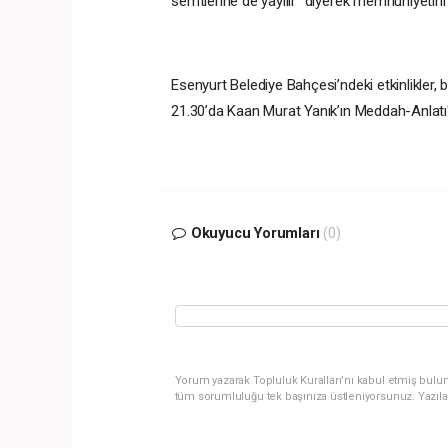
semtlerine de yayılır” diyerek memnuniyetini d
Esenyurt Belediye Bahçesi’ndeki etkinlikler,
21.30’da Kaan Murat Yanık’ın Meddah-Anlatı'
Okuyucu Yorumları
(0)
Yorum yazarak Topluluk Kuralları’nı kabul etmiş bulun
tüm sorumluluğu tek başınıza üstleniyorsunuz. Yazıla