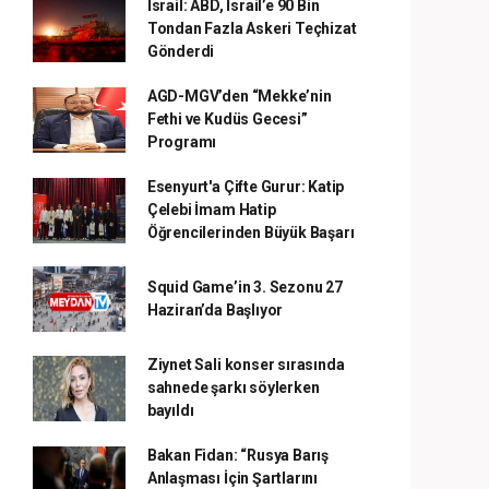
İsrail: ABD, İsrail’e 90 Bin
Tondan Fazla Askeri Teçhizat
Gönderdi
AGD-MGV’den “Mekke’nin
Fethi ve Kudüs Gecesi”
Programı
Esenyurt'a Çifte Gurur: Katip
Çelebi İmam Hatip
Öğrencilerinden Büyük Başarı
Squid Game’in 3. Sezonu 27
Haziran’da Başlıyor
Ziynet Sali konser sırasında
sahnede şarkı söylerken
bayıldı
Bakan Fidan: “Rusya Barış
Anlaşması İçin Şartlarını