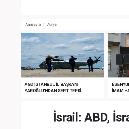
Anasayfa
Dünya
AGD İSTANBUL İL BAŞKANI
ESENYU
YAROĞLU'NDAN SERT TEPKİ:
İMAM HA
“NATO’NUN ÜLKEMİZDE İŞİ NE?”
MEHTER
MEZUNİY
İsrail: ABD, İs