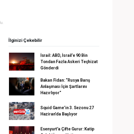
u.
İlginizi Çekebilir
İsrail: ABD, İsrail’e 90 Bin
Tondan Fazla Askeri Teçhizat
Gönderdi
Bakan Fidan: “Rusya Barış
Anlaşması İçin Şartlarını
Hazırlıyor”
Squid Game’in 3. Sezonu 27
Haziran’da Başlıyor
Esenyurt'a Çifte Gurur: Katip