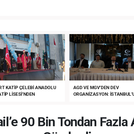
RT KATİP ÇELEBİ ANADOLU
AGD VE MGV’DEN DEV
TİP LİSESİ’NDEN
ORGANİZASYON: İSTANBUL’
ANLI MUHTEŞEM
FETHİ’NİN 573. YILI COŞKUY
ET TÖRENİ!
KUTLANACAK!
rail’e 90 Bin Tondan Fazla