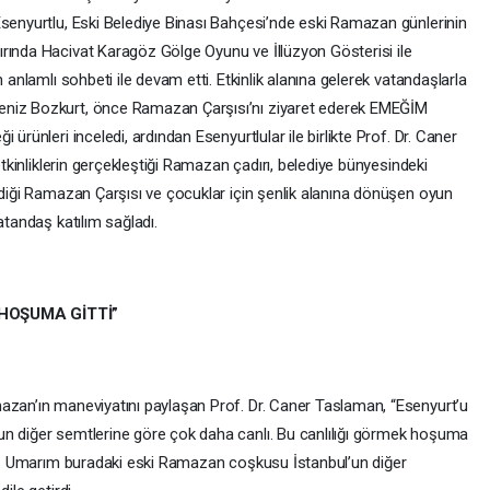
Esenyurtlu, Eski Belediye Binası Bahçesi’nde eski Ramazan günlerinin
rında Hacivat Karagöz Gölge Oyunu ve İllüzyon Gösterisi ile
 anlamlı sohbeti ile devam etti. Etkinlik alanına gelerek vatandaşlarla
eniz Bozkurt, önce Ramazan Çarşısı’nı ziyaret ederek EMEĞİM
ürünleri inceledi, ardından Esenyurtlular ile birlikte Prof. Dr. Caner
etkinliklerin gerçekleştiği Ramazan çadırı, belediye bünyesindeki
ndiği Ramazan Çarşısı ve çocuklar için şenlik alanına dönüşen oyun
atandaş katılım sağladı.
 HOŞUMA GİTTİ”
azan’ın maneviyatını paylaşan Prof. Dr. Caner Taslaman, “Esenyurt’u
un diğer semtlerine göre çok daha canlı. Bu canlılığı görmek hoşuma
rum. Umarım buradaki eski Ramazan coşkusu İstanbul’un diğer