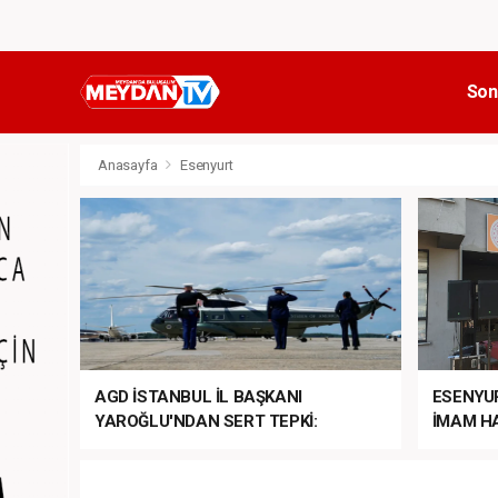
Son
Anasayfa
Esenyurt
AGD İSTANBUL İL BAŞKANI
ESENYU
YAROĞLU'NDAN SERT TEPKİ:
İMAM HA
“NATO’NUN ÜLKEMİZDE İŞİ NE?”
MEHTER
MEZUNİY