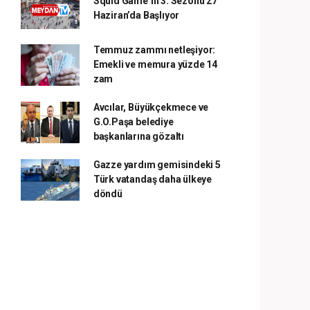
Squid Game’in 3. Sezonu 27
Haziran’da Başlıyor
Temmuz zammı netleşiyor:
Emekli ve memura yüzde 14
zam
Avcılar, Büyükçekmece ve
G.O.Paşa belediye
başkanlarına gözaltı
Gazze yardım gemisindeki 5
Türk vatandaş daha ülkeye
döndü