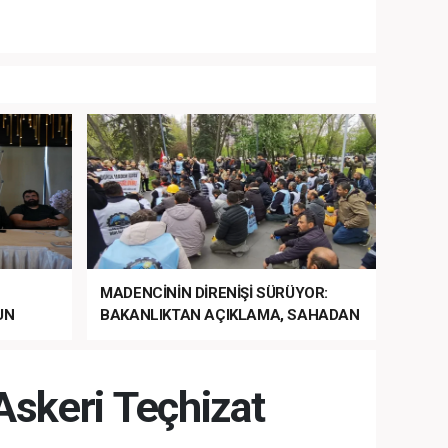
MADENCİNİN DİRENİŞİ SÜRÜYOR:
UN
BAKANLIKTAN AÇIKLAMA, SAHADAN
LA
MÜDAHALE HABERİ GELDİ!
 Askeri Teçhizat