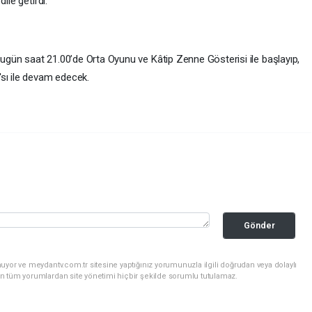
ile getirdi.
 bugün saat 21.00’de Orta Oyunu ve Kâtip Zenne Gösterisi ile başlayıp,
sı ile devam edecek.
Gönder
uyor ve meydantv.com.tr sitesine yaptığınız yorumunuzla ilgili doğrudan veya dolaylı
n tüm yorumlardan site yönetimi hiçbir şekilde sorumlu tutulamaz.