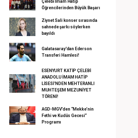
Çelebi İmam Hatip
Öğrencilerinden Büyük Başarı
Ziynet Sali konser sırasında
sahnede şarkı söylerken
bayıldı
Galatasaray'dan Ederson
Transferi Hamlesi!
ESENYURT KATİP ÇELEBİ
ANADOLU İMAM HATİP
LİSESİ’NDEN MEHTERANLI
MUHTEŞEM MEZUNİYET
TÖRENİ!
AGD-MGV’den “Mekke’nin
Fethi ve Kudüs Gecesi”
Programı