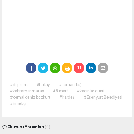
#deprem
#hatay
#samandağ
#kahramanmaraş
#8 mart
#kadınlar günü
#kemal deniz bozkurt
#kardeş
#Esenyurt Belediyesi
#Emekçi
Okuyucu Yorumları
(0)