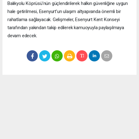
Balıkyolu Köprüsü’nün güçlendirilerek halkın güvenliğine uygun
hale getirilmesi, Esenyurt’un ulaşım altyapısında önemli bir
rahatlama sağlayacak. Gelişmeler, Esenyurt Kent Konseyi
tarafından yakından takip edilerek kamuoyuyla paylaşılmaya
devam edecek.
Okuyucu Yorumları
(0)
Gönder
Yorum yazarak Topluluk Kuralları’nı kabul etmiş bulunuyor ve meydantv.com.tr
sitesine yaptığınız yorumunuzla ilgili doğrudan veya dolaylı tüm sorumluluğu tek
başınıza üstleniyorsunuz. Yazılan tüm yorumlardan site yönetimi hiçbir şekilde
sorumlu tutulamaz.