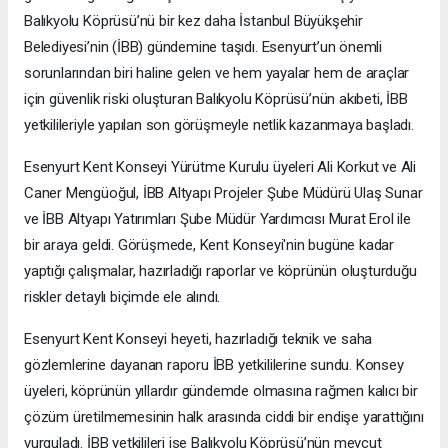
Balıkyolu Köprüsü’nü bir kez daha İstanbul Büyükşehir
Belediyesi’nin (İBB) gündemine taşıdı. Esenyurt’un önemli
sorunlarından biri haline gelen ve hem yayalar hem de araçlar
için güvenlik riski oluşturan Balıkyolu Köprüsü’nün akıbeti, İBB
yetkilileriyle yapılan son görüşmeyle netlik kazanmaya başladı.
Esenyurt Kent Konseyi Yürütme Kurulu üyeleri Ali Korkut ve Ali
Caner Mengüoğul, İBB Altyapı Projeler Şube Müdürü Ulaş Sunar
ve İBB Altyapı Yatırımları Şube Müdür Yardımcısı Murat Erol ile
bir araya geldi. Görüşmede, Kent Konseyi'nin bugüne kadar
yaptığı çalışmalar, hazırladığı raporlar ve köprünün oluşturduğu
riskler detaylı biçimde ele alındı.
Esenyurt Kent Konseyi heyeti, hazırladığı teknik ve saha
gözlemlerine dayanan raporu İBB yetkililerine sundu. Konsey
üyeleri, köprünün yıllardır gündemde olmasına rağmen kalıcı bir
çözüm üretilmemesinin halk arasında ciddi bir endişe yarattığını
vurguladı. İBB yetkilileri ise Balıkyolu Köprüsü’nün mevcut