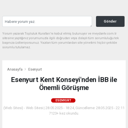
Gönder
Yorum yazarak Topluluk Kuralları’nı kabul etmiş bulunuyor ve meydantv.com.tr
sitesine yaptığınız yorumunuzla ilgili doğrudan veya dolaylı tüm sorumluluğu tek
başınıza üstleniyorsunuz. Yazılan tüm yorumlardan site yönetimi hiçbir şekilde
sorumlu tutulamaz.
Anasayfa
Esenyurt
Esenyurt Kent Konseyi'nden İBB ile
Önemli Görüşme
ESENYURT
(Web Sitesi) - Web Sitesi | 28.05.2025 - 18:24, Güncelleme: 28.05.2025 - 22:11
7123+ kez okundu.