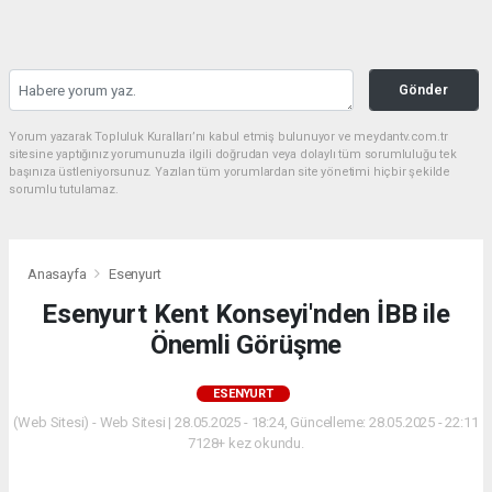
Gönder
Yorum yazarak Topluluk Kuralları’nı kabul etmiş bulunuyor ve meydantv.com.tr
sitesine yaptığınız yorumunuzla ilgili doğrudan veya dolaylı tüm sorumluluğu tek
başınıza üstleniyorsunuz. Yazılan tüm yorumlardan site yönetimi hiçbir şekilde
sorumlu tutulamaz.
Anasayfa
Esenyurt
Esenyurt Kent Konseyi'nden İBB ile
Önemli Görüşme
ESENYURT
(Web Sitesi) - Web Sitesi | 28.05.2025 - 18:24, Güncelleme: 28.05.2025 - 22:11
7128+ kez okundu.