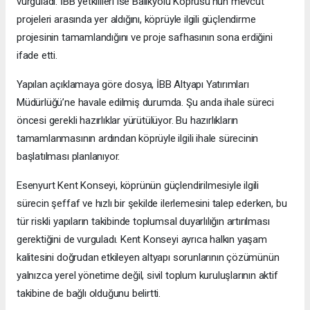
vurguladı. İBB yetkilileri ise Balıkyolu Köprüsü’nün mevcut
projeleri arasında yer aldığını, köprüyle ilgili güçlendirme
projesinin tamamlandığını ve proje safhasının sona erdiğini
ifade etti.
Yapılan açıklamaya göre dosya, İBB Altyapı Yatırımları
Müdürlüğü’ne havale edilmiş durumda. Şu anda ihale süreci
öncesi gerekli hazırlıklar yürütülüyor. Bu hazırlıkların
tamamlanmasının ardından köprüyle ilgili ihale sürecinin
başlatılması planlanıyor.
Esenyurt Kent Konseyi, köprünün güçlendirilmesiyle ilgili
sürecin şeffaf ve hızlı bir şekilde ilerlemesini talep ederken, bu
tür riskli yapıların takibinde toplumsal duyarlılığın artırılması
gerektiğini de vurguladı. Kent Konseyi ayrıca halkın yaşam
kalitesini doğrudan etkileyen altyapı sorunlarının çözümünün
yalnızca yerel yönetime değil, sivil toplum kuruluşlarının aktif
takibine de bağlı olduğunu belirtti.