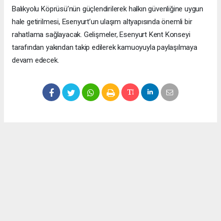
Balıkyolu Köprüsü’nün güçlendirilerek halkın güvenliğine uygun
hale getirilmesi, Esenyurt’un ulaşım altyapısında önemli bir
rahatlama sağlayacak. Gelişmeler, Esenyurt Kent Konseyi
tarafından yakından takip edilerek kamuoyuyla paylaşılmaya
devam edecek.
Okuyucu Yorumları
(0)
Gönder
Yorum yazarak Topluluk Kuralları’nı kabul etmiş bulunuyor ve meydantv.com.tr
sitesine yaptığınız yorumunuzla ilgili doğrudan veya dolaylı tüm sorumluluğu tek
başınıza üstleniyorsunuz. Yazılan tüm yorumlardan site yönetimi hiçbir şekilde