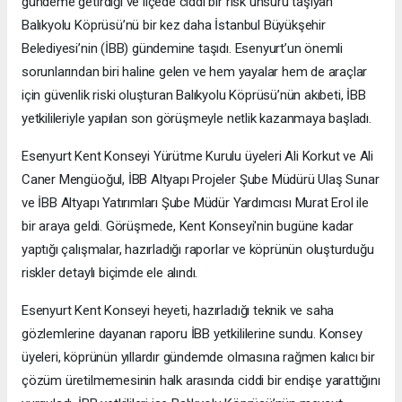
gündeme getirdiği ve ilçede ciddi bir risk unsuru taşıyan
Balıkyolu Köprüsü’nü bir kez daha İstanbul Büyükşehir
Belediyesi’nin (İBB) gündemine taşıdı. Esenyurt’un önemli
sorunlarından biri haline gelen ve hem yayalar hem de araçlar
için güvenlik riski oluşturan Balıkyolu Köprüsü’nün akıbeti, İBB
yetkilileriyle yapılan son görüşmeyle netlik kazanmaya başladı.
Esenyurt Kent Konseyi Yürütme Kurulu üyeleri Ali Korkut ve Ali
Caner Mengüoğul, İBB Altyapı Projeler Şube Müdürü Ulaş Sunar
ve İBB Altyapı Yatırımları Şube Müdür Yardımcısı Murat Erol ile
bir araya geldi. Görüşmede, Kent Konseyi'nin bugüne kadar
yaptığı çalışmalar, hazırladığı raporlar ve köprünün oluşturduğu
riskler detaylı biçimde ele alındı.
Esenyurt Kent Konseyi heyeti, hazırladığı teknik ve saha
gözlemlerine dayanan raporu İBB yetkililerine sundu. Konsey
üyeleri, köprünün yıllardır gündemde olmasına rağmen kalıcı bir
çözüm üretilmemesinin halk arasında ciddi bir endişe yarattığını