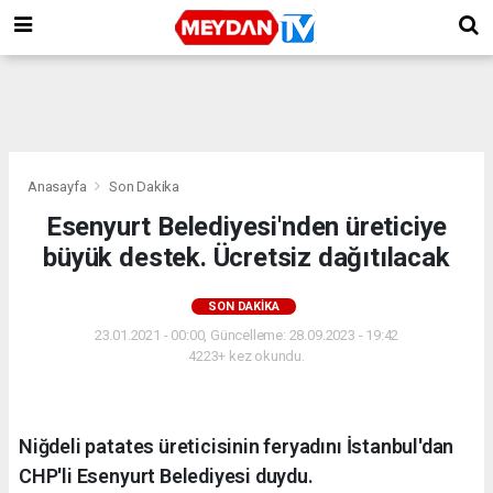
Anasayfa
Son Dakika
Esenyurt Belediyesi'nden üreticiye
büyük destek. Ücretsiz dağıtılacak
SON DAKIKA
23.01.2021 - 00:00, Güncelleme: 28.09.2023 - 19:42
4223+ kez okundu.
Niğdeli patates üreticisinin feryadını İstanbul'dan
CHP'li Esenyurt Belediyesi duydu.