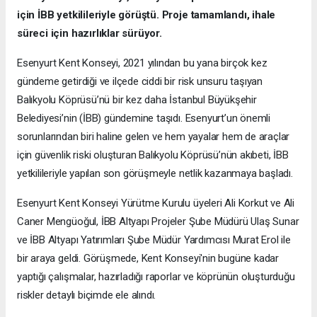
için İBB yetkilileriyle görüştü. Proje tamamlandı, ihale
süreci için hazırlıklar sürüyor.
Esenyurt Kent Konseyi, 2021 yılından bu yana birçok kez
gündeme getirdiği ve ilçede ciddi bir risk unsuru taşıyan
Balıkyolu Köprüsü’nü bir kez daha İstanbul Büyükşehir
Belediyesi’nin (İBB) gündemine taşıdı. Esenyurt’un önemli
sorunlarından biri haline gelen ve hem yayalar hem de araçlar
için güvenlik riski oluşturan Balıkyolu Köprüsü’nün akıbeti, İBB
yetkilileriyle yapılan son görüşmeyle netlik kazanmaya başladı.
Esenyurt Kent Konseyi Yürütme Kurulu üyeleri Ali Korkut ve Ali
Caner Mengüoğul, İBB Altyapı Projeler Şube Müdürü Ulaş Sunar
ve İBB Altyapı Yatırımları Şube Müdür Yardımcısı Murat Erol ile
bir araya geldi. Görüşmede, Kent Konseyi'nin bugüne kadar
yaptığı çalışmalar, hazırladığı raporlar ve köprünün oluşturduğu
riskler detaylı biçimde ele alındı.