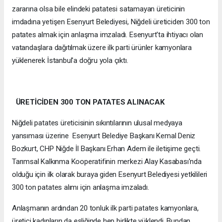
zararına olsa bile elindeki patatesi satamayan üreticinin
imdadına yetişen Esenyurt Belediyesi, Niğdeli üreticiden 300 ton
patates almak için anlaşma imzaladı. Esenyurt'ta ihtiyacı olan
vatandaşlara dağıtılmak üzere ilk parti ürünler kamyonlara
yüklenerek İstanbul'a doğru yola çıktı.
ÜRETİCİDEN 300 TON PATATES ALINACAK
Niğdeli patates üreticisinin sıkıntılarının ulusal medyaya
yansıması üzerine Esenyurt Belediye Başkanı Kemal Deniz
Bozkurt, CHP Niğde İl Başkanı Erhan Adem ile iletişime geçti.
Tarımsal Kalkınma Kooperatifinin merkezi Alay Kasabası'nda
olduğu için ilk olarak buraya giden Esenyurt Belediyesi yetkilileri
300 ton patates alımı için anlaşma imzaladı.
Anlaşmanın ardından 20 tonluk ilk parti patates kamyonlara,
üretici kadınların da eşliğinde hep birlikte yüklendi. Bundan