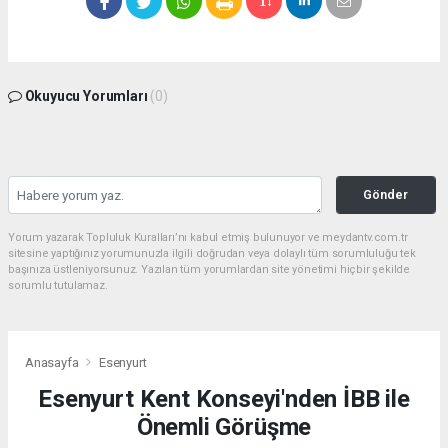
Okuyucu Yorumları
(0)
Gönder
Yorum yazarak Topluluk Kuralları’nı kabul etmiş bulunuyor ve meydantv.com.tr
sitesine yaptığınız yorumunuzla ilgili doğrudan veya dolaylı tüm sorumluluğu tek
başınıza üstleniyorsunuz. Yazılan tüm yorumlardan site yönetimi hiçbir şekilde
sorumlu tutulamaz.
Anasayfa
Esenyurt
Esenyurt Kent Konseyi'nden İBB ile
Önemli Görüşme