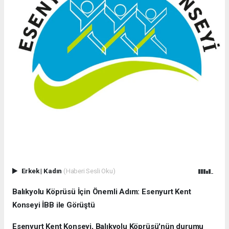
Erkek
|
Kadın
(Haberi Sesli Oku)
Balıkyolu Köprüsü İçin Önemli Adım: Esenyurt Kent
Konseyi İBB ile Görüştü
Esenyurt Kent Konseyi, Balıkyolu Köprüsü'nün durumu