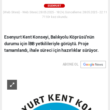
ESENYURT
(Web Sitesi) - Web Sitesi | 28.05.2025 - 18:24, Güncelleme: 28.05.2025 - 22:11
7110+ kez okundu.
Esenyurt Kent Konseyi, Balıkyolu Köprüsü'nün
durumu için İBB yetkilileriyle görüştü. Proje
tamamlandı, ihale süreci için hazırlıklar sürüyor.
ABONE OL