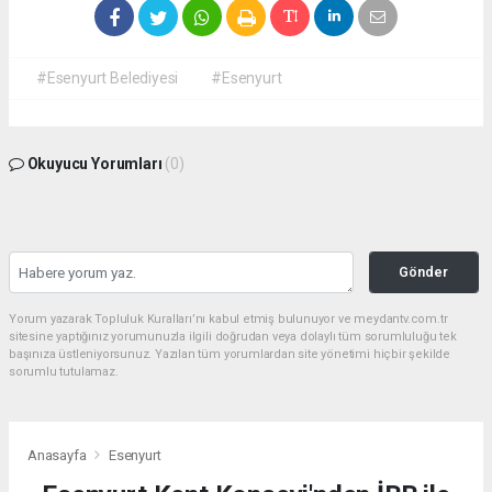
#Esenyurt Belediyesi
#Esenyurt
Okuyucu Yorumları
(0)
Gönder
Yorum yazarak Topluluk Kuralları’nı kabul etmiş bulunuyor ve meydantv.com.tr
sitesine yaptığınız yorumunuzla ilgili doğrudan veya dolaylı tüm sorumluluğu tek
başınıza üstleniyorsunuz. Yazılan tüm yorumlardan site yönetimi hiçbir şekilde
sorumlu tutulamaz.
Anasayfa
Esenyurt