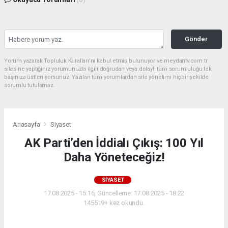
Gönder
Yorum yazarak Topluluk Kuralları’nı kabul etmiş bulunuyor ve meydantv.com.tr
sitesine yaptığınız yorumunuzla ilgili doğrudan veya dolaylı tüm sorumluluğu tek
başınıza üstleniyorsunuz. Yazılan tüm yorumlardan site yönetimi hiçbir şekilde
sorumlu tutulamaz.
Anasayfa
Siyaset
AK Parti’den İddialı Çıkış: 100 Yıl
Daha Yöneteceğiz!
SIYASET
17.08.2025 - 15:16, Güncelleme: 17.08.2025 - 18:22
145519+ kez okundu.