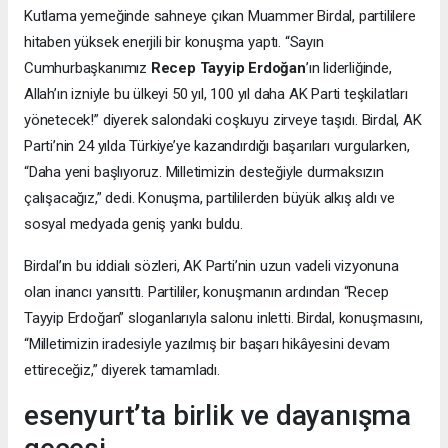
Kutlama yemeğinde sahneye çıkan Muammer Birdal, partililere
hitaben yüksek enerjili bir konuşma yaptı. “Sayın
Cumhurbaşkanımız
Recep Tayyip Erdoğan
’ın liderliğinde,
Allah’ın izniyle bu ülkeyi 50 yıl, 100 yıl daha AK Parti teşkilatları
yönetecek!” diyerek salondaki coşkuyu zirveye taşıdı. Birdal, AK
Parti’nin 24 yılda Türkiye’ye kazandırdığı başarıları vurgularken,
“Daha yeni başlıyoruz. Milletimizin desteğiyle durmaksızın
çalışacağız,” dedi. Konuşma, partililerden büyük alkış aldı ve
sosyal medyada geniş yankı buldu.
Birdal’ın bu iddialı sözleri, AK Parti’nin uzun vadeli vizyonuna
olan inancı yansıttı. Partililer, konuşmanın ardından “Recep
Tayyip Erdoğan” sloganlarıyla salonu inletti. Birdal, konuşmasını,
“Milletimizin iradesiyle yazılmış bir başarı hikâyesini devam
ettireceğiz,” diyerek tamamladı.
esenyurt’ta birlik ve dayanışma