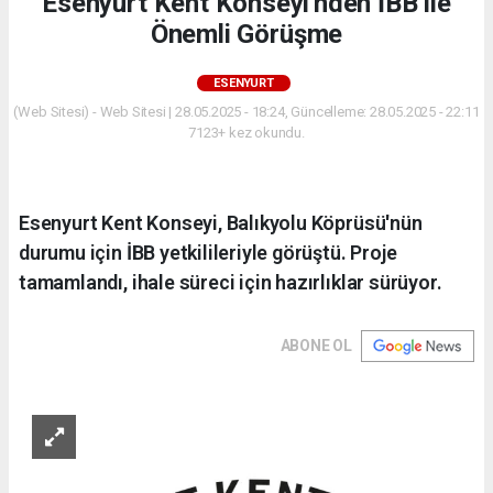
Esenyurt Kent Konseyi'nden İBB ile
Önemli Görüşme
ESENYURT
(Web Sitesi) - Web Sitesi | 28.05.2025 - 18:24, Güncelleme: 28.05.2025 - 22:11
7123+ kez okundu.
Esenyurt Kent Konseyi, Balıkyolu Köprüsü'nün
durumu için İBB yetkilileriyle görüştü. Proje
tamamlandı, ihale süreci için hazırlıklar sürüyor.
ABONE OL