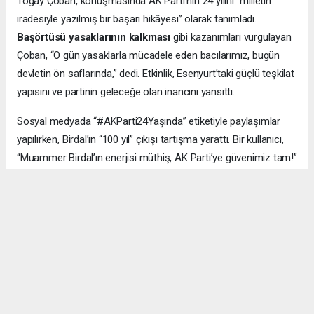
Togay Çoban, konuşmasında AK Parti’nin 24 yılını “milletin
iradesiyle yazılmış bir başarı hikâyesi” olarak tanımladı.
Başörtüsü yasaklarının kalkması
gibi kazanımları vurgulayan
Çoban, “O gün yasaklarla mücadele eden bacılarımız, bugün
devletin ön saflarında,” dedi. Etkinlik, Esenyurt’taki güçlü teşkilat
yapısını ve partinin geleceğe olan inancını yansıttı.
Sosyal medyada “#AKParti24Yaşında” etiketiyle paylaşımlar
yapılırken, Birdal’ın “100 yıl” çıkışı tartışma yarattı. Bir kullanıcı,
“Muammer Birdal’ın enerjisi müthiş, AK Parti’ye güvenimiz tam!”
derken, bir diğeri, “100 yıl iddialı, ama millet desteklerse neden
olmasın?” yorumunu yaptı.
#AK Parti
#Esenyurt
#Muammer Birdal
#Togay Çoban
#24. yıl kutlaması
#Recep Tayyip Erdoğan
#Necmi Kadıoğlu