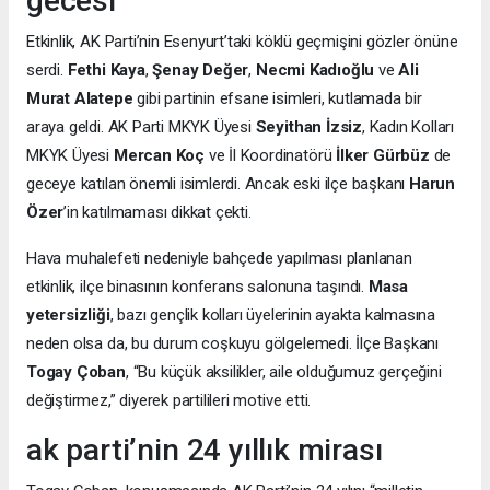
gecesi
Etkinlik, AK Parti’nin Esenyurt’taki köklü geçmişini gözler önüne
serdi.
Fethi Kaya
,
Şenay Değer
,
Necmi Kadıoğlu
ve
Ali
Murat Alatepe
gibi partinin efsane isimleri, kutlamada bir
araya geldi. AK Parti MKYK Üyesi
Seyithan İzsiz
, Kadın Kolları
MKYK Üyesi
Mercan Koç
ve İl Koordinatörü
İlker Gürbüz
de
geceye katılan önemli isimlerdi. Ancak eski ilçe başkanı
Harun
Özer
’in katılmaması dikkat çekti.
Hava muhalefeti nedeniyle bahçede yapılması planlanan
etkinlik, ilçe binasının konferans salonuna taşındı.
Masa
yetersizliği
, bazı gençlik kolları üyelerinin ayakta kalmasına
neden olsa da, bu durum coşkuyu gölgelemedi. İlçe Başkanı
Togay Çoban
, “Bu küçük aksilikler, aile olduğumuz gerçeğini
değiştirmez,” diyerek partilileri motive etti.
ak parti’nin 24 yıllık mirası