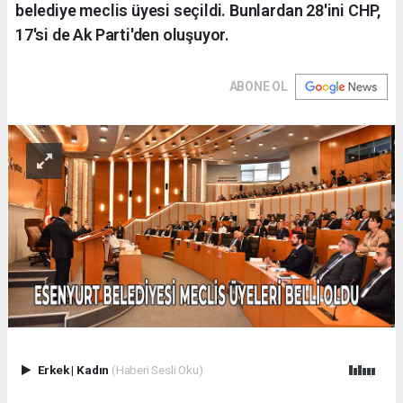
belediye meclis üyesi seçildi. Bunlardan 28'ini CHP,
17'si de Ak Parti'den oluşuyor.
ABONE OL
Erkek
|
Kadın
(Haberi Sesli Oku)