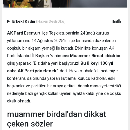
Erkek
|
Kadın
(Haberi Sesli Oku)
AK Parti
Esenyurt İlçe Teşkilatı, partinin 24’üncü kuruluş
yıldönümünü 14 Ağustos 2025’te ilçe binasında düzenlenen
coşkulu bir akşam yemeği ile kutladı. Etkinlikte konuşan AK
Parti İstanbul İl Başkan Yardımcısı
Muammer Birdal
, iddialı bir
çıkış yaparak, “Biz daha yeni başlıyoruz!
Bu ülkeyi 100 yıl
daha AK Parti yönetecek
!” dedi. Hava muhalefeti nedeniyle
konferans salonunda yapılan kutlama, kurucu kadrolar, eski
başkanlar ve partilileri bir araya getirdi. Ancak masa yetersizliği
nedeniyle bazı gençlik kolları üyeleri ayakta kaldı, yine de coşku
eksik olmadı.
muammer birdal’dan dikkat
çeken sözler