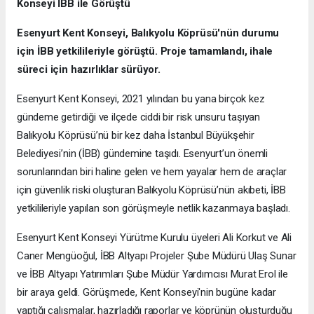
Konseyi İBB ile Görüştü
Esenyurt Kent Konseyi, Balıkyolu Köprüsü'nün durumu
için İBB yetkilileriyle görüştü. Proje tamamlandı, ihale
süreci için hazırlıklar sürüyor.
Esenyurt Kent Konseyi, 2021 yılından bu yana birçok kez
gündeme getirdiği ve ilçede ciddi bir risk unsuru taşıyan
Balıkyolu Köprüsü’nü bir kez daha İstanbul Büyükşehir
Belediyesi’nin (İBB) gündemine taşıdı. Esenyurt’un önemli
sorunlarından biri haline gelen ve hem yayalar hem de araçlar
için güvenlik riski oluşturan Balıkyolu Köprüsü’nün akıbeti, İBB
yetkilileriyle yapılan son görüşmeyle netlik kazanmaya başladı.
Esenyurt Kent Konseyi Yürütme Kurulu üyeleri Ali Korkut ve Ali
Caner Mengüoğul, İBB Altyapı Projeler Şube Müdürü Ulaş Sunar
ve İBB Altyapı Yatırımları Şube Müdür Yardımcısı Murat Erol ile
bir araya geldi. Görüşmede, Kent Konseyi'nin bugüne kadar
yaptığı çalışmalar, hazırladığı raporlar ve köprünün oluşturduğu