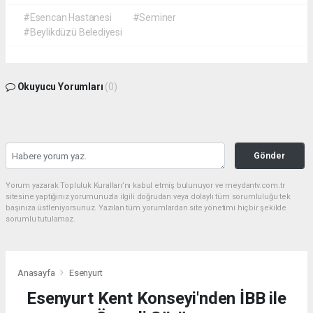
#Esencan Hastanesi
#Seminer
#Beylikdüzü Belediyesi
Okuyucu Yorumları
(0)
Gönder
Yorum yazarak Topluluk Kuralları’nı kabul etmiş bulunuyor ve meydantv.com.tr
sitesine yaptığınız yorumunuzla ilgili doğrudan veya dolaylı tüm sorumluluğu tek
başınıza üstleniyorsunuz. Yazılan tüm yorumlardan site yönetimi hiçbir şekilde
sorumlu tutulamaz.
Anasayfa
Esenyurt
Esenyurt Kent Konseyi'nden İBB ile