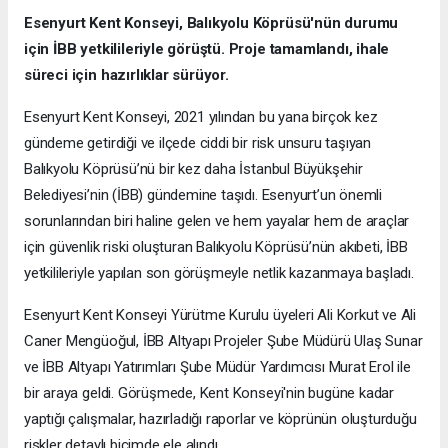
Esenyurt Kent Konseyi, Balıkyolu Köprüsü'nün durumu
için İBB yetkilileriyle görüştü. Proje tamamlandı, ihale
süreci için hazırlıklar sürüyor.
Esenyurt Kent Konseyi, 2021 yılından bu yana birçok kez
gündeme getirdiği ve ilçede ciddi bir risk unsuru taşıyan
Balıkyolu Köprüsü’nü bir kez daha İstanbul Büyükşehir
Belediyesi’nin (İBB) gündemine taşıdı. Esenyurt’un önemli
sorunlarından biri haline gelen ve hem yayalar hem de araçlar
için güvenlik riski oluşturan Balıkyolu Köprüsü’nün akıbeti, İBB
yetkilileriyle yapılan son görüşmeyle netlik kazanmaya başladı.
Esenyurt Kent Konseyi Yürütme Kurulu üyeleri Ali Korkut ve Ali
Caner Mengüoğul, İBB Altyapı Projeler Şube Müdürü Ulaş Sunar
ve İBB Altyapı Yatırımları Şube Müdür Yardımcısı Murat Erol ile
bir araya geldi. Görüşmede, Kent Konseyi'nin bugüne kadar
yaptığı çalışmalar, hazırladığı raporlar ve köprünün oluşturduğu
riskler detaylı biçimde ele alındı.