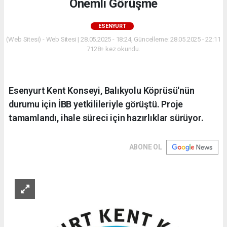
Önemli Görüşme
ESENYURT
(Web Sitesi) - Web Sitesi | 28.05.2025 - 18:24, Güncelleme: 28.05.2025 - 22:11
7128+ kez okundu.
Esenyurt Kent Konseyi, Balıkyolu Köprüsü'nün
durumu için İBB yetkilileriyle görüştü. Proje
tamamlandı, ihale süreci için hazırlıklar sürüyor.
ABONE OL