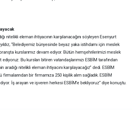
layacak
ğı nitelikli eleman ihtiyacının karşılanacağını söyleyen Esenyurt
yıldız, “Belediyemiz bünyesinde beyaz yaka istihdamı için meslek
ı branşta kurslarımız devam ediyor. Bütün hemşehrilerimizi meslek
ediyoruz. Bu kursları bitiren vatandaşlarımızı ESBİM tarafından
n aradığı nitelikli eleman ihtiyacını karşılayacağız” dedi. ESBİM
irmalarından bir firmamıza 250 kişilik alım sağladık. ESBİM
yor. İş arayan ve işveren herkesi ESBİM’e bekliyoruz” diye konuştu.