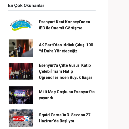
En Çok Okunanlar
Esenyurt Kent Konseyi'nden
İBB ile Önemli Görüşme
AK Parti’den İddialı Çıkış: 100
Yıl Daha Yöneteceğiz!
Esenyurt'a Çifte Gurur: Katip
Çelebi İmam Hatip
Öğrencilerinden Büyük Başarı
Milli Maç Coşkusu Esenyurt’ta
yaşandı
Squid Game’in 3. Sezonu 27
Haziran’da Başlıyor