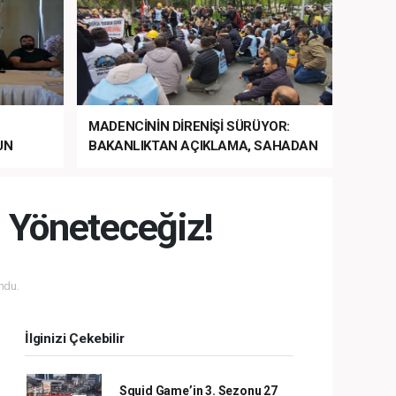
MADENCİNİN DİRENİŞİ SÜRÜYOR:
UN
BAKANLIKTAN AÇIKLAMA, SAHADAN
LA
MÜDAHALE HABERİ GELDİ!
a Yöneteceğiz!
ndu.
İlginizi Çekebilir
Squid Game’in 3. Sezonu 27