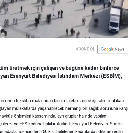
ABONE OL
özüm üretmek için çalışan ve bugüne kadar binlerce
layan Esenyurt Belediyesi İstihdam Merkezi (ESBİM),
 öncü tekstil firmalarından birinin talebi üzerine işe alım mülakatı
aşlayan mülakatlarda yaşanabilecek herhangi bir sağlık sorununa karşı
onavirüs önlemleri kapsamında, ayrı gruplar halinde yapılan
çülerek ve HES koduna bakılarak alındı. Esenyurt Belediyesi Sürekli
n adaylar içerisinden 250 kişi, belirlenen kadrolarda istihdam edildi.