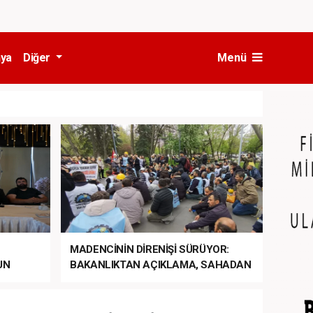
ya
Diğer
Menü
MADENCİNİN DİRENİŞİ SÜRÜYOR:
UN
BAKANLIKTAN AÇIKLAMA, SAHADAN
LA
MÜDAHALE HABERİ GELDİ!