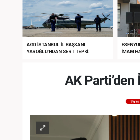
AGD İSTANBUL İL BAŞKANI
ESENYU
YAROĞLU'NDAN SERT TEPKİ:
İMAM HA
“NATO’NUN ÜLKEMİZDE İŞİ NE?”
MEHTER
MEZUNİY
AK Parti’den 
Siyas