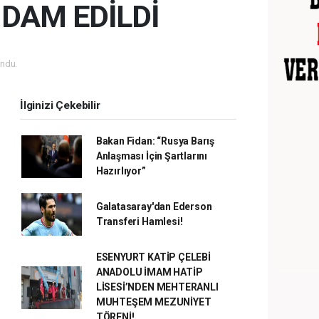
HDAM EDİLDİ
ndu.
İlginizi Çekebilir
Bakan Fidan: “Rusya Barış
Anlaşması İçin Şartlarını
Hazırlıyor”
Galatasaray'dan Ederson
Transferi Hamlesi!
ESENYURT KATİP ÇELEBİ
ANADOLU İMAM HATİP
LİSESİ’NDEN MEHTERANLI
MUHTEŞEM MEZUNİYET
TÖRENİ!