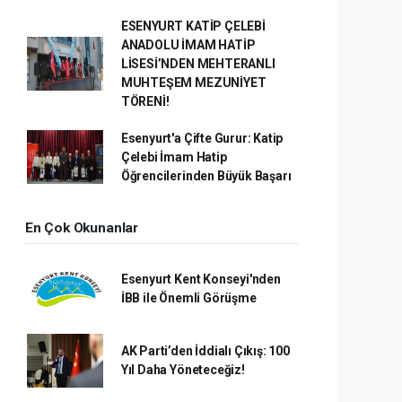
ESENYURT KATİP ÇELEBİ
ANADOLU İMAM HATİP
LİSESİ’NDEN MEHTERANLI
MUHTEŞEM MEZUNİYET
TÖRENİ!
Esenyurt'a Çifte Gurur: Katip
Çelebi İmam Hatip
Öğrencilerinden Büyük Başarı
En Çok Okunanlar
Esenyurt Kent Konseyi'nden
İBB ile Önemli Görüşme
AK Parti’den İddialı Çıkış: 100
Yıl Daha Yöneteceğiz!