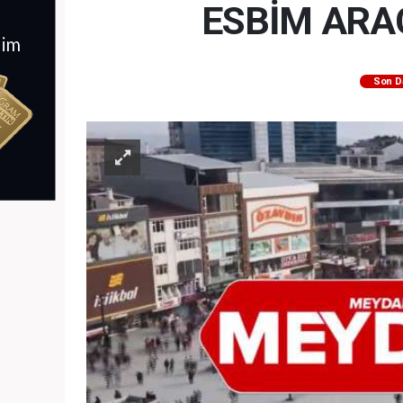
ESBİM ARAC
Son D