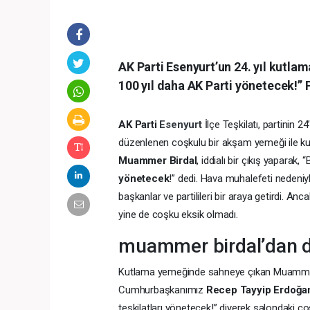
AK Parti Esenyurt’un 24. yıl kutla
100 yıl daha AK Parti yönetecek!” P
AK Parti
Esenyurt
İlçe Teşkilatı, partinin
düzenlenen coşkulu bir akşam yemeği ile kut
Muammer Birdal
, iddialı bir çıkış yaparak,
yönetecek
!” dedi. Hava muhalefeti nedeniy
başkanlar ve partilileri bir araya getirdi. Anc
yine de coşku eksik olmadı.
muammer birdal’dan d
Kutlama yemeğinde sahneye çıkan Muammer Bir
Cumhurbaşkanımız
Recep Tayyip Erdoğa
teşkilatları yönetecek!” diyerek salondaki coş