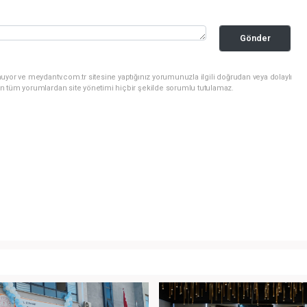
Gönder
uyor ve meydantv.com.tr sitesine yaptığınız yorumunuzla ilgili doğrudan veya dolaylı
n tüm yorumlardan site yönetimi hiçbir şekilde sorumlu tutulamaz.