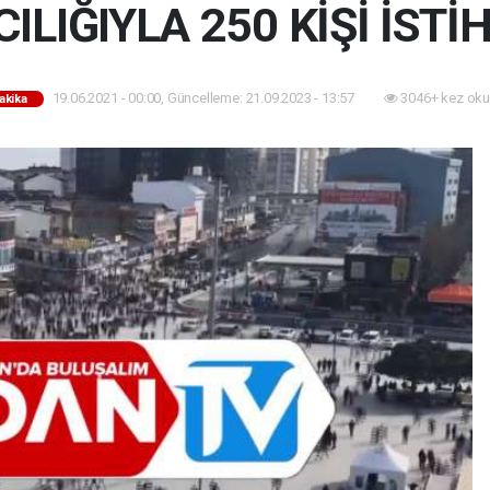
ILIĞIYLA 250 KİŞİ İSTİ
19.06.2021 - 00:00, Güncelleme: 21.09.2023 - 13:57
3046+ kez oku
akika