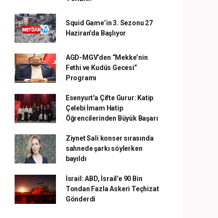
Squid Game’in 3. Sezonu 27
Haziran’da Başlıyor
AGD-MGV’den “Mekke’nin
Fethi ve Kudüs Gecesi”
Programı
Esenyurt'a Çifte Gurur: Katip
Çelebi İmam Hatip
Öğrencilerinden Büyük Başarı
Ziynet Sali konser sırasında
sahnede şarkı söylerken
bayıldı
İsrail: ABD, İsrail’e 90 Bin
Tondan Fazla Askeri Teçhizat
Gönderdi