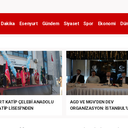
 Dakika
Esenyurt
Gündem
Siyaset
Spor
Ekonomi
Dün
RT KATİP ÇELEBİ ANADOLU
AGD VE MGV’DEN DEV
TİP LİSESİ’NDEN
ORGANİZASYON: İSTANBUL’
ANLI MUHTEŞEM
FETHİ’NİN 573. YILI COŞKUY
ET TÖRENİ!
KUTLANACAK!