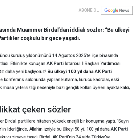
ABONE OL
masında Muammer Birdal’dan iddialı sözler: “Bu ülkeyi
artililer coşkulu bir gece yaşadı.
 24’üncü kuruluş yıldönümünü 14 Ağustos 2025’te ilçe binasında
ladı. Etkinlikte konuşan
AK Parti
İstanbul İl Başkan Yardımcısı
 “Biz daha yeni başlıyoruz!
Bu ülkeyi 100 yıl daha
AK Parti
le konferans salonunda yapılan kutlama, kurucu kadrolar, eski
ak masa yetersizliği nedeniyle bazı gençlik kolları üyeleri ayakta kaldı,
ikkat çeken sözler
dal, partililere hitaben yüksek enerjili bir konuşma yaptı. “Sayın
n
’ın liderliğinde, Allah’ın izniyle bu ülkeyi 50 yıl, 100 yıl daha
AK Parti
kuyu zirveye taşıdı. Birdal, AK Parti’nin 24 yılda Türkiye’ye