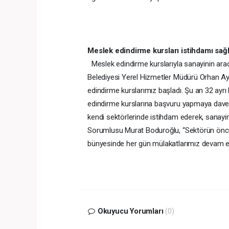
Meslek edindirme kursları istihdamı sağ
Meslek edindirme kurslarıyla sanayinin aradı
Belediyesi Yerel Hizmetler Müdürü Orhan Ay
edindirme kurslarımız başladı. Şu an 32 ayr
edindirme kurslarına başvuru yapmaya davet 
kendi sektörlerinde istihdam ederek, sanayini
Sorumlusu Murat Boduroğlu, “Sektörün öncü f
bünyesinde her gün mülakatlarımız devam edi
Okuyucu Yorumları
(0)