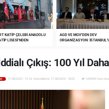
RT KATİP ÇELEBİ ANADOLU
AGD VE MGV’DEN DEV
TİP LİSESİ’NDEN
ORGANİZASYON: İSTANBUL’
ANLI MUHTEŞEM
FETHİ’NİN 573. YILI COŞKUY
ET TÖRENİ!
KUTLANACAK!
İddialı Çıkış: 100 Yıl Dah
17.08.2025 - 15:16, Güncelleme: 17.08.2025 - 18:22
145495+ kez oku
et