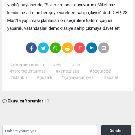
yaptığı paylaşımda, “Sizlere minnet duyuyorum. Milletimiz
kendisine ait olan her şeye yürekten sahip çıkıyor” dedi. CHP, 23
Mart'ta yapılması planlanan ön seçimlere katılım çağrısı
yaparak, vatandaşları demokrasiye sahip çıkmaya davet etti.
#ekremimamoglu
#chp
#ibb
#terorsorusturmasi
#kentuzlaşısı
#özgürozel
#istanbul
#gözalti
#çaglayanadliyesi
#adalet
Okuyucu Yorumları
(0)
Gönder