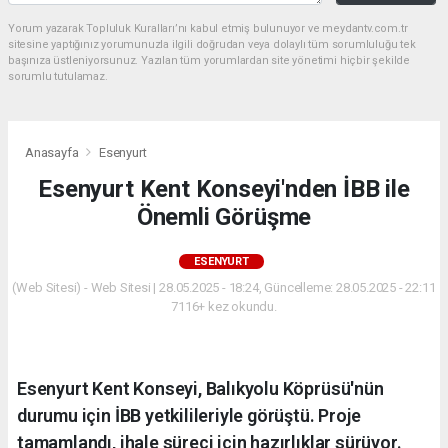
Yorum yazarak Topluluk Kuralları’nı kabul etmiş bulunuyor ve meydantv.com.tr
sitesine yaptığınız yorumunuzla ilgili doğrudan veya dolaylı tüm sorumluluğu tek
başınıza üstleniyorsunuz. Yazılan tüm yorumlardan site yönetimi hiçbir şekilde
sorumlu tutulamaz.
Anasayfa
Esenyurt
Esenyurt Kent Konseyi'nden İBB ile
Önemli Görüşme
ESENYURT
(Web Sitesi) - Web Sitesi | 28.05.2025 - 18:24, Güncelleme: 28.05.2025 - 22:11
7116+ kez okundu.
Esenyurt Kent Konseyi, Balıkyolu Köprüsü'nün
durumu için İBB yetkilileriyle görüştü. Proje
tamamlandı, ihale süreci için hazırlıklar sürüyor.