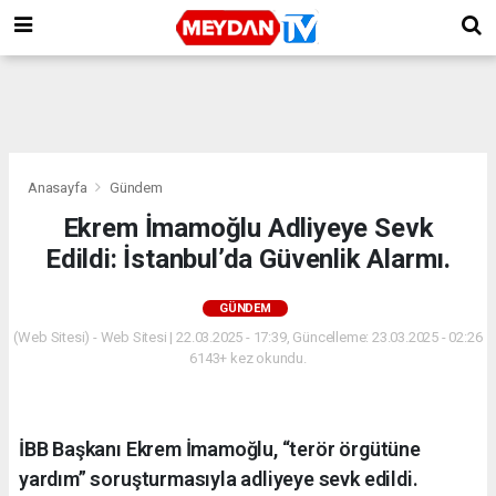
Anasayfa
Gündem
Ekrem İmamoğlu Adliyeye Sevk
Edildi: İstanbul’da Güvenlik Alarmı.
GÜNDEM
(Web Sitesi) - Web Sitesi | 22.03.2025 - 17:39, Güncelleme: 23.03.2025 - 02:26
6143+ kez okundu.
İBB Başkanı Ekrem İmamoğlu, “terör örgütüne
yardım” soruşturmasıyla adliyeye sevk edildi.