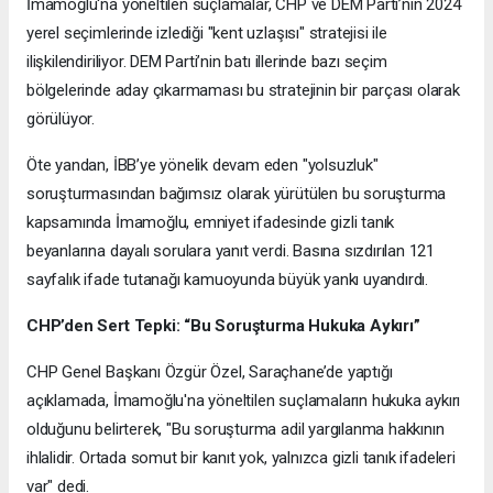
İmamoğlu'na yöneltilen suçlamalar, CHP ve DEM Parti’nin 2024
yerel seçimlerinde izlediği "kent uzlaşısı" stratejisi ile
ilişkilendiriliyor. DEM Parti’nin batı illerinde bazı seçim
bölgelerinde aday çıkarmaması bu stratejinin bir parçası olarak
görülüyor.
Öte yandan, İBB’ye yönelik devam eden "yolsuzluk"
soruşturmasından bağımsız olarak yürütülen bu soruşturma
kapsamında İmamoğlu, emniyet ifadesinde gizli tanık
beyanlarına dayalı sorulara yanıt verdi. Basına sızdırılan 121
sayfalık ifade tutanağı kamuoyunda büyük yankı uyandırdı.
CHP’den Sert Tepki: “Bu Soruşturma Hukuka Aykırı”
CHP Genel Başkanı Özgür Özel, Saraçhane’de yaptığı
açıklamada, İmamoğlu'na yöneltilen suçlamaların hukuka aykırı
olduğunu belirterek, "Bu soruşturma adil yargılanma hakkının
ihlalidir. Ortada somut bir kanıt yok, yalnızca gizli tanık ifadeleri
var" dedi.