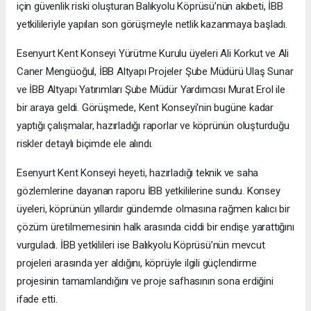
için güvenlik riski oluşturan Balıkyolu Köprüsü’nün akıbeti, İBB
yetkilileriyle yapılan son görüşmeyle netlik kazanmaya başladı.
Esenyurt Kent Konseyi Yürütme Kurulu üyeleri Ali Korkut ve Ali
Caner Mengüoğul, İBB Altyapı Projeler Şube Müdürü Ulaş Sunar
ve İBB Altyapı Yatırımları Şube Müdür Yardımcısı Murat Erol ile
bir araya geldi. Görüşmede, Kent Konseyi'nin bugüne kadar
yaptığı çalışmalar, hazırladığı raporlar ve köprünün oluşturduğu
riskler detaylı biçimde ele alındı.
Esenyurt Kent Konseyi heyeti, hazırladığı teknik ve saha
gözlemlerine dayanan raporu İBB yetkililerine sundu. Konsey
üyeleri, köprünün yıllardır gündemde olmasına rağmen kalıcı bir
çözüm üretilmemesinin halk arasında ciddi bir endişe yarattığını
vurguladı. İBB yetkilileri ise Balıkyolu Köprüsü’nün mevcut
projeleri arasında yer aldığını, köprüyle ilgili güçlendirme
projesinin tamamlandığını ve proje safhasının sona erdiğini
ifade etti.