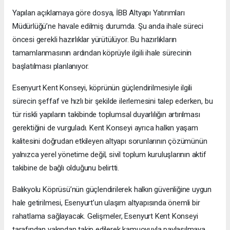
Yapılan açıklamaya göre dosya, İBB Altyapı Yatırımları
Müdürlüğü’ne havale edilmiş durumda. Şu anda ihale süreci
öncesi gerekli hazırlıklar yürütülüyor. Bu hazırlıkların
tamamlanmasının ardından köprüyle ilgili ihale sürecinin
başlatılması planlanıyor.
Esenyurt Kent Konseyi, köprünün güçlendirilmesiyle ilgili
sürecin şeffaf ve hızlı bir şekilde ilerlemesini talep ederken, bu
tür riskli yapıların takibinde toplumsal duyarlılığın artırılması
gerektiğini de vurguladı. Kent Konseyi ayrıca halkın yaşam
kalitesini doğrudan etkileyen altyapı sorunlarının çözümünün
yalnızca yerel yönetime değil, sivil toplum kuruluşlarının aktif
takibine de bağlı olduğunu belirtti.
Balıkyolu Köprüsü’nün güçlendirilerek halkın güvenliğine uygun
hale getirilmesi, Esenyurt’un ulaşım altyapısında önemli bir
rahatlama sağlayacak. Gelişmeler, Esenyurt Kent Konseyi
tarafından yakından takip edilerek kamuoyuyla paylaşılmaya