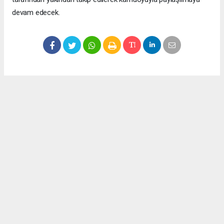
devam edecek.
Okuyucu Yorumları
(0)
Gönder
Yorum yazarak Topluluk Kuralları’nı kabul etmiş bulunuyor ve meydantv.com.tr
sitesine yaptığınız yorumunuzla ilgili doğrudan veya dolaylı tüm sorumluluğu tek
başınıza üstleniyorsunuz. Yazılan tüm yorumlardan site yönetimi hiçbir şekilde
sorumlu tutulamaz.