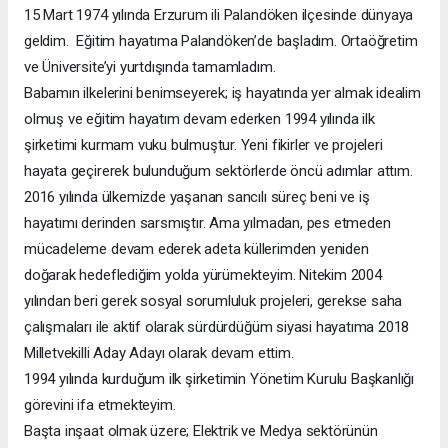
15 Mart 1974 yılında Erzurum ili Palandöken ilçesinde dünyaya
geldim. Eğitim hayatıma Palandöken’de başladım. Ortaöğretim
ve Üniversite’yi yurtdışında tamamladım.
Babamın ilkelerini benimseyerek; iş hayatında yer almak idealim
olmuş ve eğitim hayatım devam ederken 1994 yılında ilk
şirketimi kurmam vuku bulmuştur. Yeni fikirler ve projeleri
hayata geçirerek bulunduğum sektörlerde öncü adımlar attım.
2016 yılında ülkemizde yaşanan sancılı süreç beni ve iş
hayatımı derinden sarsmıştır. Ama yılmadan, pes etmeden
mücadeleme devam ederek adeta küllerimden yeniden
doğarak hedeflediğim yolda yürümekteyim. Nitekim 2004
yılından beri gerek sosyal sorumluluk projeleri, gerekse saha
çalışmaları ile aktif olarak sürdürdüğüm siyasi hayatıma 2018
Milletvekilli Aday Adayı olarak devam ettim.
1994 yılında kurduğum ilk şirketimin Yönetim Kurulu Başkanlığı
görevini ifa etmekteyim.
Başta inşaat olmak üzere; Elektrik ve Medya sektörünün