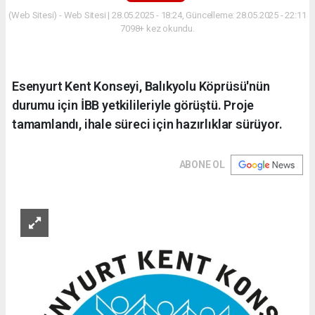
(Web Sitesi) - Web Sitesi | 28.05.2025 - 18:24, Güncelleme: 28.05.2025 - 22:11
7098+ kez okundu.
Esenyurt Kent Konseyi, Balıkyolu Köprüsü'nün
durumu için İBB yetkilileriyle görüştü. Proje
tamamlandı, ihale süreci için hazırlıklar sürüyor.
ABONE OL