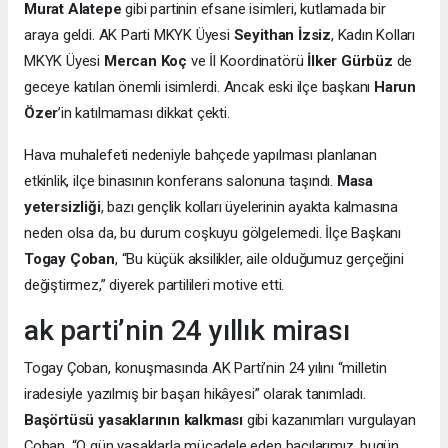
Murat Alatepe
gibi partinin efsane isimleri, kutlamada bir
araya geldi. AK Parti MKYK Üyesi
Seyithan İzsiz
, Kadın Kolları
MKYK Üyesi
Mercan Koç
ve İl Koordinatörü
İlker Gürbüz
de
geceye katılan önemli isimlerdi. Ancak eski ilçe başkanı
Harun
Özer
’in katılmaması dikkat çekti.
Hava muhalefeti nedeniyle bahçede yapılması planlanan
etkinlik, ilçe binasının konferans salonuna taşındı.
Masa
yetersizliği
, bazı gençlik kolları üyelerinin ayakta kalmasına
neden olsa da, bu durum coşkuyu gölgelemedi. İlçe Başkanı
Togay Çoban
, “Bu küçük aksilikler, aile olduğumuz gerçeğini
değiştirmez,” diyerek partilileri motive etti.
ak parti’nin 24 yıllık mirası
Togay Çoban, konuşmasında AK Parti’nin 24 yılını “milletin
iradesiyle yazılmış bir başarı hikâyesi” olarak tanımladı.
Başörtüsü yasaklarının kalkması
gibi kazanımları vurgulayan
Çoban, “O gün yasaklarla mücadele eden bacılarımız, bugün