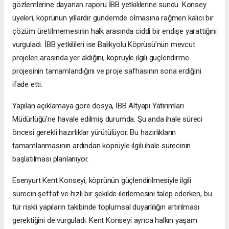
gözlemlerine dayanan raporu İBB yetkililerine sundu. Konsey
üyeleri, köprünün yıllardır gündemde olmasına rağmen kalıcı bir
çözüm üretilmemesinin halk arasında ciddi bir endişe yarattığını
vurguladı. İBB yetkilileri ise Balıkyolu Köprüsü’nün mevcut
projeleri arasında yer aldığını, köprüyle ilgili güçlendirme
projesinin tamamlandığını ve proje safhasının sona erdiğini
ifade etti.
Yapılan açıklamaya göre dosya, İBB Altyapı Yatırımları
Müdürlüğü’ne havale edilmiş durumda. Şu anda ihale süreci
öncesi gerekli hazırlıklar yürütülüyor. Bu hazırlıkların
tamamlanmasının ardından köprüyle ilgili ihale sürecinin
başlatılması planlanıyor.
Esenyurt Kent Konseyi, köprünün güçlendirilmesiyle ilgili
sürecin şeffaf ve hızlı bir şekilde ilerlemesini talep ederken, bu
tür riskli yapıların takibinde toplumsal duyarlılığın artırılması
gerektiğini de vurguladı. Kent Konseyi ayrıca halkın yaşam