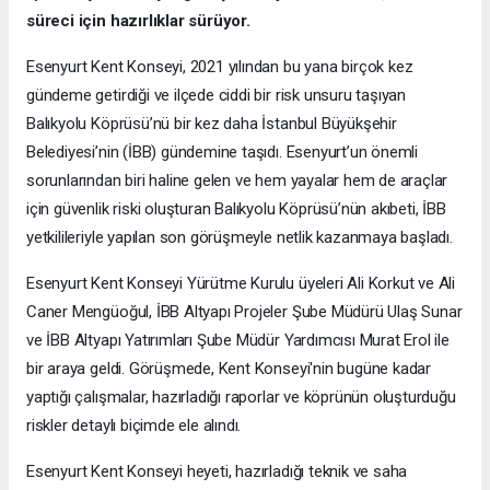
süreci için hazırlıklar sürüyor.
Esenyurt Kent Konseyi, 2021 yılından bu yana birçok kez
gündeme getirdiği ve ilçede ciddi bir risk unsuru taşıyan
Balıkyolu Köprüsü’nü bir kez daha İstanbul Büyükşehir
Belediyesi’nin (İBB) gündemine taşıdı. Esenyurt’un önemli
sorunlarından biri haline gelen ve hem yayalar hem de araçlar
için güvenlik riski oluşturan Balıkyolu Köprüsü’nün akıbeti, İBB
yetkilileriyle yapılan son görüşmeyle netlik kazanmaya başladı.
Esenyurt Kent Konseyi Yürütme Kurulu üyeleri Ali Korkut ve Ali
Caner Mengüoğul, İBB Altyapı Projeler Şube Müdürü Ulaş Sunar
ve İBB Altyapı Yatırımları Şube Müdür Yardımcısı Murat Erol ile
bir araya geldi. Görüşmede, Kent Konseyi'nin bugüne kadar
yaptığı çalışmalar, hazırladığı raporlar ve köprünün oluşturduğu
riskler detaylı biçimde ele alındı.
Esenyurt Kent Konseyi heyeti, hazırladığı teknik ve saha