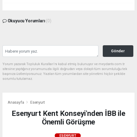
Okuyucu Yorumları
(0)
Gönder
Yorum yazarak Topluluk Kuralları’nı kabul etmiş bulunuyor ve meydantv.com.tr
sitesine yaptığınız yorumunuzla ilgili doğrudan veya dolaylı tüm sorumluluğu tek
başınıza üstleniyorsunuz. Yazılan tüm yorumlardan site yönetimi hiçbir şekilde
sorumlu tutulamaz.
Anasayfa
Esenyurt
Esenyurt Kent Konseyi'nden İBB ile
Önemli Görüşme
ESENYURT