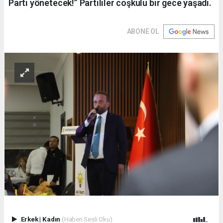
Parti yönetecek!” Partililer coşkulu bir gece yaşadı.
ABONE OL
Erkek
|
Kadın
(Haberi Sesli Oku)