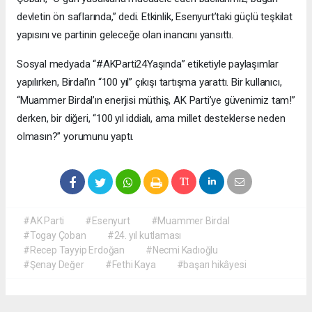
devletin ön saflarında,” dedi. Etkinlik, Esenyurt’taki güçlü teşkilat
yapısını ve partinin geleceğe olan inancını yansıttı.
Sosyal medyada “#AKParti24Yaşında” etiketiyle paylaşımlar
yapılırken, Birdal’ın “100 yıl” çıkışı tartışma yarattı. Bir kullanıcı,
“Muammer Birdal’ın enerjisi müthiş, AK Parti’ye güvenimiz tam!”
derken, bir diğeri, “100 yıl iddialı, ama millet desteklerse neden
olmasın?” yorumunu yaptı.
#AK Parti
#Esenyurt
#Muammer Birdal
#Togay Çoban
#24. yıl kutlaması
#Recep Tayyip Erdoğan
#Necmi Kadıoğlu
#Şenay Değer
#Fethi Kaya
#başarı hikâyesi