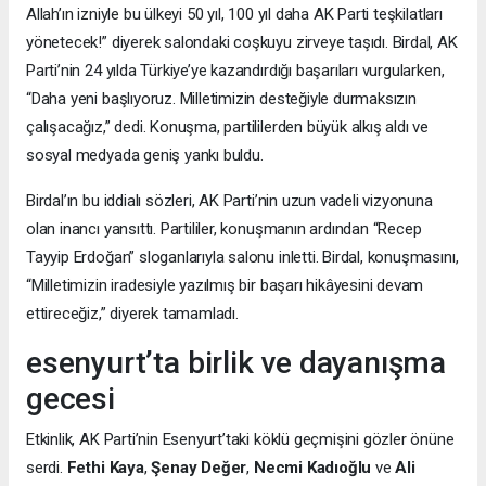
Allah’ın izniyle bu ülkeyi 50 yıl, 100 yıl daha AK Parti teşkilatları
yönetecek!” diyerek salondaki coşkuyu zirveye taşıdı. Birdal, AK
Parti’nin 24 yılda Türkiye’ye kazandırdığı başarıları vurgularken,
“Daha yeni başlıyoruz. Milletimizin desteğiyle durmaksızın
çalışacağız,” dedi. Konuşma, partililerden büyük alkış aldı ve
sosyal medyada geniş yankı buldu.
Birdal’ın bu iddialı sözleri, AK Parti’nin uzun vadeli vizyonuna
olan inancı yansıttı. Partililer, konuşmanın ardından “Recep
Tayyip Erdoğan” sloganlarıyla salonu inletti. Birdal, konuşmasını,
“Milletimizin iradesiyle yazılmış bir başarı hikâyesini devam
ettireceğiz,” diyerek tamamladı.
esenyurt’ta birlik ve dayanışma
gecesi
Etkinlik, AK Parti’nin Esenyurt’taki köklü geçmişini gözler önüne
serdi.
Fethi Kaya
,
Şenay Değer
,
Necmi Kadıoğlu
ve
Ali