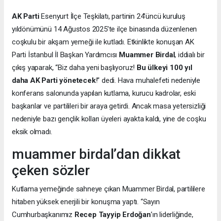
AK Parti
Esenyurt İlçe Teşkilatı, partinin 24’üncü kuruluş
yıldönümünü 14 Ağustos 2025’te ilçe binasında düzenlenen
coşkulu bir akşam yemeği ile kutladı. Etkinlikte konuşan AK
Parti İstanbul İl Başkan Yardımcısı
Muammer Birdal
, iddialı bir
çıkış yaparak, “Biz daha yeni başlıyoruz!
Bu ülkeyi 100 yıl
daha AK Parti yönetecek
!” dedi. Hava muhalefeti nedeniyle
konferans salonunda yapılan kutlama, kurucu kadrolar, eski
başkanlar ve partilileri bir araya getirdi. Ancak masa yetersizliği
nedeniyle bazı gençlik kolları üyeleri ayakta kaldı, yine de coşku
eksik olmadı.
muammer birdal’dan dikkat
çeken sözler
Kutlama yemeğinde sahneye çıkan Muammer Birdal, partililere
hitaben yüksek enerjili bir konuşma yaptı. “Sayın
Cumhurbaşkanımız
Recep Tayyip Erdoğan
’ın liderliğinde,