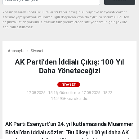
Yorum yazarak Topluluk Kuralları’nı kabul etmiş bulunuyor ve meydantv.com.tr
sitesine yaptığınız yorumunuzla ilgili doğrudan veya dolaylı tüm sorumluluğu tek
başınıza üstleniyorsunuz. Yazılan tüm yorumlardan site yönetimi hiçbir şekilde
sorumlu tutulamaz.
Anasayfa
Siyaset
AK Parti’den İddialı Çıkış: 100 Yıl
Daha Yöneteceğiz!
SIYASET
17.08.2025 - 15:16, Güncelleme: 17.08.2025 - 18:22
145495+ kez okundu.
AK Parti Esenyurt’un 24. yıl kutlamasında Muammer
Birdal’dan iddialı sözler: “Bu ülkeyi 100 yıl daha AK