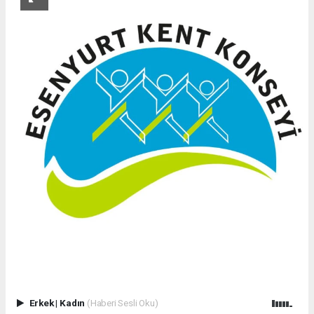
Erkek
|
Kadın
(Haberi Sesli Oku)