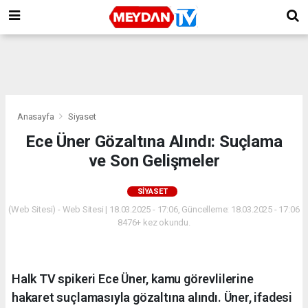
Anasayfa
Siyaset
Ece Üner Gözaltına Alındı: Suçlama
ve Son Gelişmeler
SIYASET
(Web Sitesi) - Web Sitesi | 18.03.2025 - 17:06, Güncelleme: 18.03.2025 - 17:06
8476+ kez okundu.
Halk TV spikeri Ece Üner, kamu görevlilerine
hakaret suçlamasıyla gözaltına alındı. Üner, ifadesi