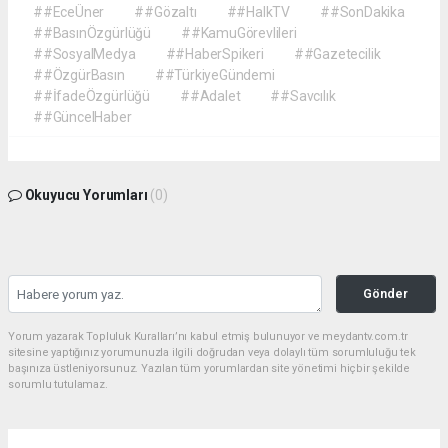
##EceÜner
##Gözaltı
##HalkTV
##SonDakika
##BasınÖzgürlüğü
##KamuGörevlileri
##SosyalMedya
##HaberSpikeri
##Gazetecilik
##ÖzgürBasın
##TürkiyeGündemi
##İfadeÖzgürlüğü
##Adalet
##Savcılık
##GüncelHaber
Okuyucu Yorumları
(0)
Gönder
Yorum yazarak Topluluk Kuralları’nı kabul etmiş bulunuyor ve meydantv.com.tr
sitesine yaptığınız yorumunuzla ilgili doğrudan veya dolaylı tüm sorumluluğu tek
başınıza üstleniyorsunuz. Yazılan tüm yorumlardan site yönetimi hiçbir şekilde
sorumlu tutulamaz.