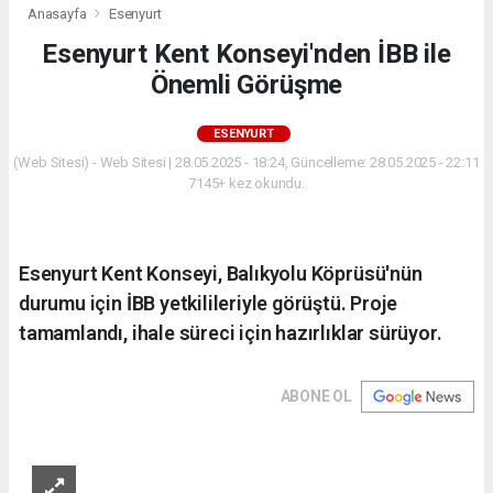
Anasayfa
Esenyurt
Esenyurt Kent Konseyi'nden İBB ile
Önemli Görüşme
ESENYURT
(Web Sitesi) - Web Sitesi | 28.05.2025 - 18:24, Güncelleme: 28.05.2025 - 22:11
7145+ kez okundu.
Esenyurt Kent Konseyi, Balıkyolu Köprüsü'nün
durumu için İBB yetkilileriyle görüştü. Proje
tamamlandı, ihale süreci için hazırlıklar sürüyor.
ABONE OL