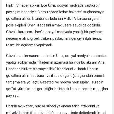
Halk TV haber spikeri Ece Üner, sosyal medyada yaptığı bir
paylaşım nedeniyle “kamu görevlilerine hakaret” suçlamasıyla
gözaltına alındı. İstanbul’da bulunan Halk TV binasına gelen
polis ekipleri, Üner’i ifadesini almak üzere savcılığa götürdü.
Gözaltı kararının, Üner’in sosyal medyada yaptığı bir paylaşım
nedeniyle alındığı belirtilirken, paylaşımın içeriğiyle ilgili henüz
resmi bir açıklama yapılmadı.
Gözaltına alınmasının ardından Üner, sosyal medya hesabından
yaptığı açıklamada, "İfademin uzaması halinde bu akşam Ana
Haber’de birlikte olamayabiliriz." ifadelerini kullandı. Üner’in
gözaltına alınması, basın ve ifade özgürlüğü açısından önemli
tartışmalara yol açtı. Gazeteci ve medya mensupları, sürecin
şeffaf yürütülmesi gerektiğini belirterek Üner’e destek mesajları
paylaştı.
Üner’in avukatları, hukuki süreci yakından takip ettiklerini ve
müvekkillerinin ifade özgürlüğü çerçevesinde değerlendirilmesi