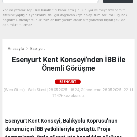
Yorum yazarak Topluluk Kuralları’nı kabul etmiş bulunuyor ve meydantv.com.tr
sitesine yaptığınız yorumunuzla ilgili doğrudan veya dolaylı tüm sorumluluğu tek
başınıza üstleniyorsunuz. Yazılan tüm yorumlardan site yönetimi hiçbir şekilde
sorumlu tutulamaz.
Anasayfa
Esenyurt
Esenyurt Kent Konseyi'nden İBB ile
Önemli Görüşme
ESENYURT
(Web Sitesi) - Web Sitesi | 28.05.2025 - 18:24, Güncelleme: 28.05.2025 - 22:11
7147+ kez okundu.
Esenyurt Kent Konseyi, Balıkyolu Köprüsü'nün
durumu için İBB yetkilileriyle görüştü. Proje