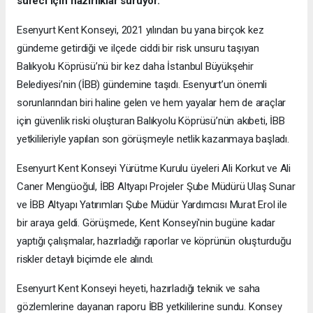
süreci için hazırlıklar sürüyor.
Esenyurt Kent Konseyi, 2021 yılından bu yana birçok kez
gündeme getirdiği ve ilçede ciddi bir risk unsuru taşıyan
Balıkyolu Köprüsü’nü bir kez daha İstanbul Büyükşehir
Belediyesi’nin (İBB) gündemine taşıdı. Esenyurt’un önemli
sorunlarından biri haline gelen ve hem yayalar hem de araçlar
için güvenlik riski oluşturan Balıkyolu Köprüsü’nün akıbeti, İBB
yetkilileriyle yapılan son görüşmeyle netlik kazanmaya başladı.
Esenyurt Kent Konseyi Yürütme Kurulu üyeleri Ali Korkut ve Ali
Caner Mengüoğul, İBB Altyapı Projeler Şube Müdürü Ulaş Sunar
ve İBB Altyapı Yatırımları Şube Müdür Yardımcısı Murat Erol ile
bir araya geldi. Görüşmede, Kent Konseyi'nin bugüne kadar
yaptığı çalışmalar, hazırladığı raporlar ve köprünün oluşturduğu
riskler detaylı biçimde ele alındı.
Esenyurt Kent Konseyi heyeti, hazırladığı teknik ve saha
gözlemlerine dayanan raporu İBB yetkililerine sundu. Konsey