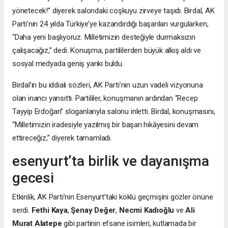
yönetecek!” diyerek salondaki coşkuyu zirveye taşıdı. Birdal, AK
Parti’nin 24 yılda Türkiye’ye kazandırdığı başarıları vurgularken,
“Daha yeni başlıyoruz. Milletimizin desteğiyle durmaksızın
çalışacağız,” dedi. Konuşma, partililerden büyük alkış aldı ve
sosyal medyada geniş yankı buldu.
Birdal’ın bu iddialı sözleri, AK Parti’nin uzun vadeli vizyonuna
olan inancı yansıttı. Partililer, konuşmanın ardından “Recep
Tayyip Erdoğan” sloganlarıyla salonu inletti. Birdal, konuşmasını,
“Milletimizin iradesiyle yazılmış bir başarı hikâyesini devam
ettireceğiz,” diyerek tamamladı.
esenyurt’ta birlik ve dayanışma
gecesi
Etkinlik, AK Parti’nin Esenyurt’taki köklü geçmişini gözler önüne
serdi.
Fethi Kaya
,
Şenay Değer
,
Necmi Kadıoğlu
ve
Ali
Murat Alatepe
gibi partinin efsane isimleri, kutlamada bir