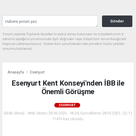
Gönder
Yorum yazarak Topluluk Kuralları’nı kabul etmiş bulunuyor ve meydantv.com.tr
sitesine yaptığınız yorumunuzla ilgili doğrudan veya dolaylı tüm sorumluluğu tek
başınıza üstleniyorsunuz. Yazılan tüm yorumlardan site yönetimi hiçbir şekilde
sorumlu tutulamaz.
Anasayfa
Esenyurt
Esenyurt Kent Konseyi'nden İBB ile
Önemli Görüşme
ESENYURT
(Web Sitesi) - Web Sitesi | 28.05.2025 - 18:24, Güncelleme: 28.05.2025 - 22:11
7147+ kez okundu.