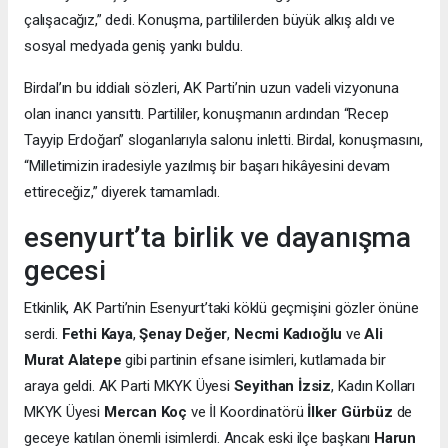
çalışacağız,” dedi. Konuşma, partililerden büyük alkış aldı ve
sosyal medyada geniş yankı buldu.
Birdal’ın bu iddialı sözleri, AK Parti’nin uzun vadeli vizyonuna
olan inancı yansıttı. Partililer, konuşmanın ardından “Recep
Tayyip Erdoğan” sloganlarıyla salonu inletti. Birdal, konuşmasını,
“Milletimizin iradesiyle yazılmış bir başarı hikâyesini devam
ettireceğiz,” diyerek tamamladı.
esenyurt’ta birlik ve dayanışma
gecesi
Etkinlik, AK Parti’nin Esenyurt’taki köklü geçmişini gözler önüne
serdi.
Fethi Kaya
,
Şenay Değer
,
Necmi Kadıoğlu
ve
Ali
Murat Alatepe
gibi partinin efsane isimleri, kutlamada bir
araya geldi. AK Parti MKYK Üyesi
Seyithan İzsiz
, Kadın Kolları
MKYK Üyesi
Mercan Koç
ve İl Koordinatörü
İlker Gürbüz
de
geceye katılan önemli isimlerdi. Ancak eski ilçe başkanı
Harun