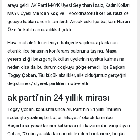
araya geldi. AK Parti MKYK Üyesi
Seyithan İzsiz
, Kadın Kolları
MKYK Üyesi
Mercan Koç
ve İl Koordinatörü
İlker Gürbüz
de
geceye katılan önemli isimlerdi. Ancak eski ilçe başkanı
Harun
Özer
’in katılmaması dikkat çekti.
Hava muhalefeti nedeniyle bahçede yapılması planlanan
etkinlik, ilçe binasının konferans salonuna taşındı.
Masa
yetersizliği
, bazı gençlik kolları üyelerinin ayakta kalmasına
neden olsa da, bu durum coşkuyu gölgelemedi. İlçe Başkanı
Togay Çoban
, “Bu küçük aksilikler, aile olduğumuz gerçeğini
değiştirmez,” diyerek partilileri motive etti.
ak parti’nin 24 yıllık mirası
Togay Çoban, konuşmasında AK Parti’nin 24 yılını “milletin
iradesiyle yazılmış bir başarı hikâyesi” olarak tanımladı.
Başörtüsü yasaklarının kalkması
gibi kazanımları vurgulayan
Çoban, “O gün yasaklarla mücadele eden bacılarımız, bugün