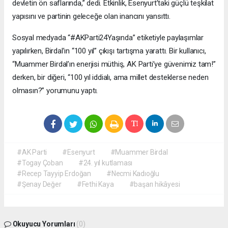
devletin ön saflarında,” dedi. Etkinlik, Esenyurt’taki güçlü teşkilat
yapısını ve partinin geleceğe olan inancını yansıttı.
Sosyal medyada “#AKParti24Yaşında” etiketiyle paylaşımlar
yapılırken, Birdal’ın “100 yıl” çıkışı tartışma yarattı. Bir kullanıcı,
“Muammer Birdal’ın enerjisi müthiş, AK Parti’ye güvenimiz tam!”
derken, bir diğeri, “100 yıl iddialı, ama millet desteklerse neden
olmasın?” yorumunu yaptı.
#AK Parti
#Esenyurt
#Muammer Birdal
#Togay Çoban
#24. yıl kutlaması
#Recep Tayyip Erdoğan
#Necmi Kadıoğlu
#Şenay Değer
#Fethi Kaya
#başarı hikâyesi
Okuyucu Yorumları
(0)