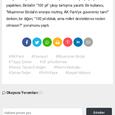
yapılırken, Birdal’ın “100 yıl” çıkışı tartışma yarattı. Bir kullanıcı,
“Muammer Birdal’ın enerjisi müthiş, AK Parti’ye güvenimiz tam!”
derken, bir diğeri, “100 yıl iddialı, ama millet desteklerse neden
olmasın?” yorumunu yaptı.
#AK Parti
#Esenyurt
#Muammer Birdal
#Togay Çoban
#24. yıl kutlaması
#Recep Tayyip Erdoğan
#Necmi Kadıoğlu
#Şenay Değer
#Fethi Kaya
#başarı hikâyesi
Okuyucu Yorumları
(0)
Gönder