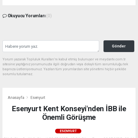
Okuyucu Yorumları
(0)
Gönder
Yorum yazarak Topluluk Kuralları’nı kabul etmiş bulunuyor ve meydantv.com.tr
sitesine yaptığınız yorumunuzla ilgili doğrudan veya dolaylı tüm sorumluluğu tek
başınıza üstleniyorsunuz. Yazılan tüm yorumlardan site yönetimi hiçbir şekilde
sorumlu tutulamaz.
Anasayfa
Esenyurt
Esenyurt Kent Konseyi'nden İBB ile
Önemli Görüşme
ESENYURT