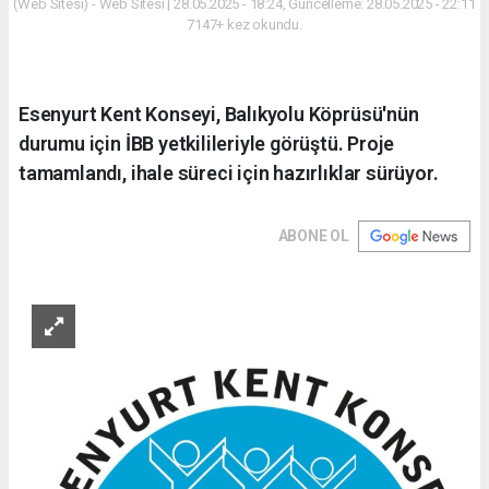
(Web Sitesi) - Web Sitesi | 28.05.2025 - 18:24, Güncelleme: 28.05.2025 - 22:11
7147+ kez okundu.
Esenyurt Kent Konseyi, Balıkyolu Köprüsü'nün
durumu için İBB yetkilileriyle görüştü. Proje
tamamlandı, ihale süreci için hazırlıklar sürüyor.
ABONE OL