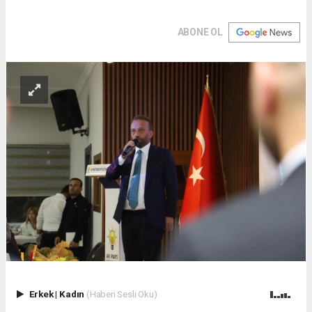
ABONE OL
Erkek
|
Kadın
(Haberi Sesli Oku)