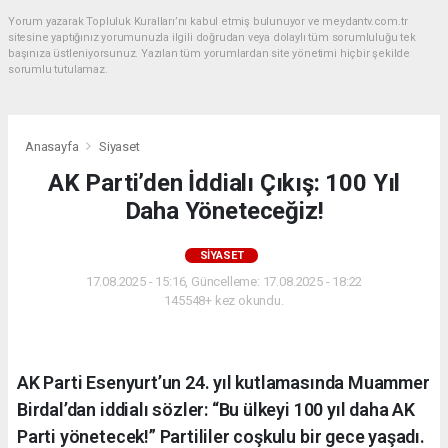
Yorum yazarak Topluluk Kuralları’nı kabul etmiş bulunuyor ve meydantv.com.tr
sitesine yaptığınız yorumunuzla ilgili doğrudan veya dolaylı tüm sorumluluğu tek
başınıza üstleniyorsunuz. Yazılan tüm yorumlardan site yönetimi hiçbir şekilde
sorumlu tutulamaz.
Anasayfa
Siyaset
AK Parti’den İddialı Çıkış: 100 Yıl
Daha Yöneteceğiz!
SIYASET
17.08.2025 - 15:16, Güncelleme: 17.08.2025 - 18:22
145548+ kez okundu.
AK Parti Esenyurt’un 24. yıl kutlamasında Muammer
Birdal’dan iddialı sözler: “Bu ülkeyi 100 yıl daha AK
Parti yönetecek!” Partililer coşkulu bir gece yaşadı.