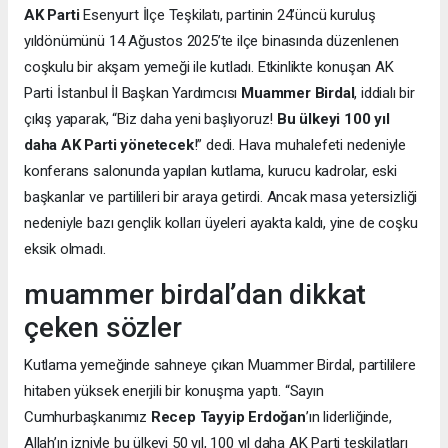
AK Parti
Esenyurt İlçe Teşkilatı, partinin 24’üncü kuruluş
yıldönümünü 14 Ağustos 2025’te ilçe binasında düzenlenen
coşkulu bir akşam yemeği ile kutladı. Etkinlikte konuşan AK
Parti İstanbul İl Başkan Yardımcısı
Muammer Birdal
, iddialı bir
çıkış yaparak, “Biz daha yeni başlıyoruz!
Bu ülkeyi 100 yıl
daha AK Parti yönetecek
!” dedi. Hava muhalefeti nedeniyle
konferans salonunda yapılan kutlama, kurucu kadrolar, eski
başkanlar ve partilileri bir araya getirdi. Ancak masa yetersizliği
nedeniyle bazı gençlik kolları üyeleri ayakta kaldı, yine de coşku
eksik olmadı.
muammer birdal’dan dikkat
çeken sözler
Kutlama yemeğinde sahneye çıkan Muammer Birdal, partililere
hitaben yüksek enerjili bir konuşma yaptı. “Sayın
Cumhurbaşkanımız
Recep Tayyip Erdoğan
’ın liderliğinde,
Allah’ın izniyle bu ülkeyi 50 yıl, 100 yıl daha AK Parti teşkilatları