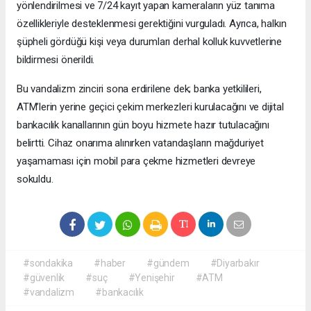
yönlendirilmesi ve 7/24 kayıt yapan kameraların yüz tanıma
özellikleriyle desteklenmesi gerektiğini vurguladı. Ayrıca, halkın
şüpheli gördüğü kişi veya durumları derhal kolluk kuvvetlerine
bildirmesi önerildi.
Bu vandalizm zinciri sona erdirilene dek; banka yetkilileri,
ATM’lerin yerine geçici çekim merkezleri kurulacağını ve dijital
bankacılık kanallarının gün boyu hizmete hazır tutulacağını
belirtti. Cihaz onarıma alınırken vatandaşların mağduriyet
yaşamaması için mobil para çekme hizmetleri devreye
sokuldu.
#sondakika
#haber
#gündem
#Diyarbakır
#güvenlik
#suç
#Yenişehir
#ATM
#vandalizm
#bankacılık