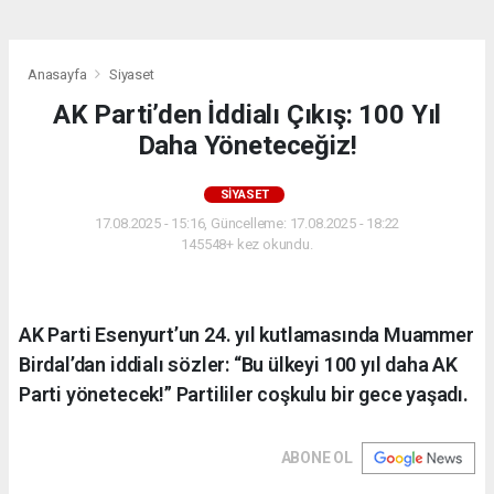
Anasayfa
Siyaset
AK Parti’den İddialı Çıkış: 100 Yıl
Daha Yöneteceğiz!
SIYASET
17.08.2025 - 15:16, Güncelleme: 17.08.2025 - 18:22
145548+ kez okundu.
AK Parti Esenyurt’un 24. yıl kutlamasında Muammer
Birdal’dan iddialı sözler: “Bu ülkeyi 100 yıl daha AK
Parti yönetecek!” Partililer coşkulu bir gece yaşadı.
ABONE OL