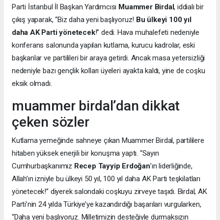
Parti İstanbul İl Başkan Yardımcısı
Muammer Birdal
, iddialı bir
çıkış yaparak, “Biz daha yeni başlıyoruz!
Bu ülkeyi 100 yıl
daha AK Parti yönetecek
!” dedi. Hava muhalefeti nedeniyle
konferans salonunda yapılan kutlama, kurucu kadrolar, eski
başkanlar ve partilileri bir araya getirdi. Ancak masa yetersizliği
nedeniyle bazı gençlik kolları üyeleri ayakta kaldı, yine de coşku
eksik olmadı.
muammer birdal’dan dikkat
çeken sözler
Kutlama yemeğinde sahneye çıkan Muammer Birdal, partililere
hitaben yüksek enerjili bir konuşma yaptı. “Sayın
Cumhurbaşkanımız
Recep Tayyip Erdoğan
’ın liderliğinde,
Allah’ın izniyle bu ülkeyi 50 yıl, 100 yıl daha AK Parti teşkilatları
yönetecek!” diyerek salondaki coşkuyu zirveye taşıdı. Birdal, AK
Parti’nin 24 yılda Türkiye’ye kazandırdığı başarıları vurgularken,
“Daha yeni başlıyoruz. Milletimizin desteğiyle durmaksızın