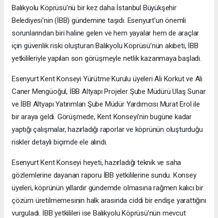
Balıkyolu Köprüsü’nü bir kez daha İstanbul Büyükşehir
Belediyesi’nin (İBB) gündemine taşıdı. Esenyurt’un önemli
sorunlarından biri haline gelen ve hem yayalar hem de araçlar
için güvenlik riski oluşturan Balıkyolu Köprüsü’nün akıbeti, İBB
yetkilileriyle yapılan son görüşmeyle netlik kazanmaya başladı.
Esenyurt Kent Konseyi Yürütme Kurulu üyeleri Ali Korkut ve Ali
Caner Mengüoğul, İBB Altyapı Projeler Şube Müdürü Ulaş Sunar
ve İBB Altyapı Yatırımları Şube Müdür Yardımcısı Murat Erol ile
bir araya geldi. Görüşmede, Kent Konseyi'nin bugüne kadar
yaptığı çalışmalar, hazırladığı raporlar ve köprünün oluşturduğu
riskler detaylı biçimde ele alındı.
Esenyurt Kent Konseyi heyeti, hazırladığı teknik ve saha
gözlemlerine dayanan raporu İBB yetkililerine sundu. Konsey
üyeleri, köprünün yıllardır gündemde olmasına rağmen kalıcı bir
çözüm üretilmemesinin halk arasında ciddi bir endişe yarattığını
vurguladı. İBB yetkilileri ise Balıkyolu Köprüsü’nün mevcut