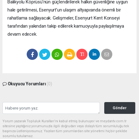
Balıkyolu Köprüsü’nün güçlendirilerek halkın güvenliğine uygun
hale getirilmesi, Esenyurt’un ulaşım altyapısında önemli bir
rahatlama sağlayacak. Gelişmeler, Esenyurt Kent Konseyi
tarafından yakından takip edilerek kamuoyuyla paylaşılmaya
devam edecek.
Okuyucu Yorumları
(0)
Gönder
Yorum yazarak Topluluk Kuralları’nı kabul etmiş bulunuyor ve meydantv.com.tr
sitesine yaptığınız yorumunuzla ilgili doğrudan veya dolaylı tüm sorumluluğu tek
başınıza üstleniyorsunuz. Yazılan tüm yorumlardan site yönetimi hiçbir şekilde
sorumlu tutulamaz.