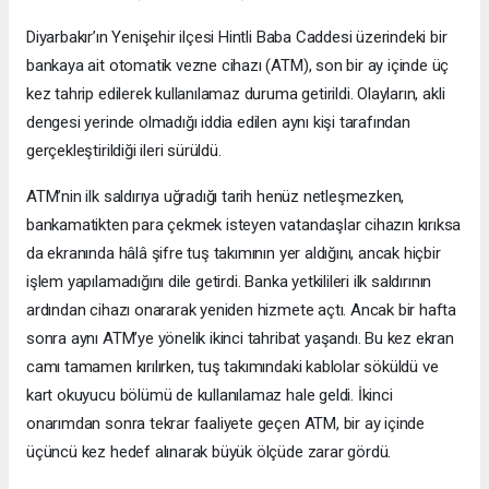
Diyarbakır’ın Yenişehir ilçesi Hintli Baba Caddesi üzerindeki bir
bankaya ait otomatik vezne cihazı (ATM), son bir ay içinde üç
kez tahrip edilerek kullanılamaz duruma getirildi. Olayların, akli
dengesi yerinde olmadığı iddia edilen aynı kişi tarafından
gerçekleştirildiği ileri sürüldü.
ATM’nin ilk saldırıya uğradığı tarih henüz netleşmezken,
bankamatikten para çekmek isteyen vatandaşlar cihazın kırıksa
da ekranında hâlâ şifre tuş takımının yer aldığını, ancak hiçbir
işlem yapılamadığını dile getirdi. Banka yetkilileri ilk saldırının
ardından cihazı onararak yeniden hizmete açtı. Ancak bir hafta
sonra aynı ATM’ye yönelik ikinci tahribat yaşandı. Bu kez ekran
camı tamamen kırılırken, tuş takımındaki kablolar söküldü ve
kart okuyucu bölümü de kullanılamaz hale geldi. İkinci
onarımdan sonra tekrar faaliyete geçen ATM, bir ay içinde
üçüncü kez hedef alınarak büyük ölçüde zarar gördü.