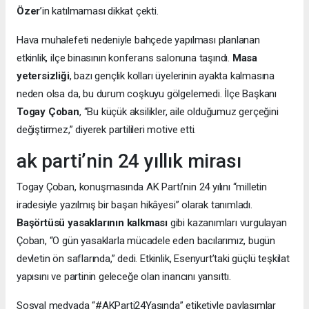
Özer
’in katılmaması dikkat çekti.
Hava muhalefeti nedeniyle bahçede yapılması planlanan
etkinlik, ilçe binasının konferans salonuna taşındı.
Masa
yetersizliği
, bazı gençlik kolları üyelerinin ayakta kalmasına
neden olsa da, bu durum coşkuyu gölgelemedi. İlçe Başkanı
Togay Çoban
, “Bu küçük aksilikler, aile olduğumuz gerçeğini
değiştirmez,” diyerek partilileri motive etti.
ak parti’nin 24 yıllık mirası
Togay Çoban, konuşmasında AK Parti’nin 24 yılını “milletin
iradesiyle yazılmış bir başarı hikâyesi” olarak tanımladı.
Başörtüsü yasaklarının kalkması
gibi kazanımları vurgulayan
Çoban, “O gün yasaklarla mücadele eden bacılarımız, bugün
devletin ön saflarında,” dedi. Etkinlik, Esenyurt’taki güçlü teşkilat
yapısını ve partinin geleceğe olan inancını yansıttı.
Sosyal medyada “#AKParti24Yaşında” etiketiyle paylaşımlar