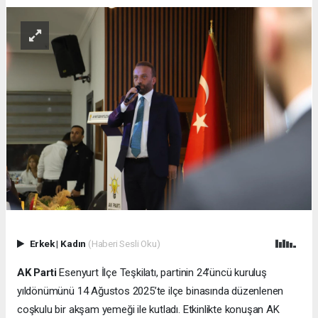
Erkek
|
Kadın
(Haberi Sesli Oku)
AK Parti
Esenyurt İlçe Teşkilatı, partinin 24’üncü kuruluş
yıldönümünü 14 Ağustos 2025’te ilçe binasında düzenlenen
coşkulu bir akşam yemeği ile kutladı. Etkinlikte konuşan AK