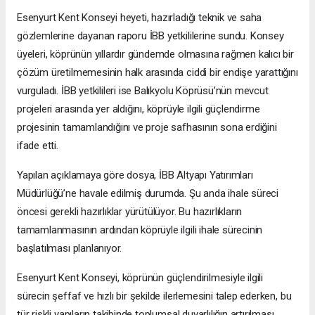
Esenyurt Kent Konseyi heyeti, hazırladığı teknik ve saha
gözlemlerine dayanan raporu İBB yetkililerine sundu. Konsey
üyeleri, köprünün yıllardır gündemde olmasına rağmen kalıcı bir
çözüm üretilmemesinin halk arasında ciddi bir endişe yarattığını
vurguladı. İBB yetkilileri ise Balıkyolu Köprüsü’nün mevcut
projeleri arasında yer aldığını, köprüyle ilgili güçlendirme
projesinin tamamlandığını ve proje safhasının sona erdiğini
ifade etti.
Yapılan açıklamaya göre dosya, İBB Altyapı Yatırımları
Müdürlüğü’ne havale edilmiş durumda. Şu anda ihale süreci
öncesi gerekli hazırlıklar yürütülüyor. Bu hazırlıkların
tamamlanmasının ardından köprüyle ilgili ihale sürecinin
başlatılması planlanıyor.
Esenyurt Kent Konseyi, köprünün güçlendirilmesiyle ilgili
sürecin şeffaf ve hızlı bir şekilde ilerlemesini talep ederken, bu
tür riskli yapıların takibinde toplumsal duyarlılığın artırılması