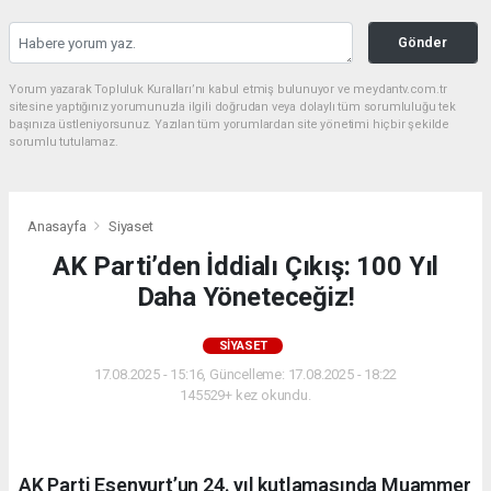
Gönder
Yorum yazarak Topluluk Kuralları’nı kabul etmiş bulunuyor ve meydantv.com.tr
sitesine yaptığınız yorumunuzla ilgili doğrudan veya dolaylı tüm sorumluluğu tek
başınıza üstleniyorsunuz. Yazılan tüm yorumlardan site yönetimi hiçbir şekilde
sorumlu tutulamaz.
Anasayfa
Siyaset
AK Parti’den İddialı Çıkış: 100 Yıl
Daha Yöneteceğiz!
SIYASET
17.08.2025 - 15:16, Güncelleme: 17.08.2025 - 18:22
145529+ kez okundu.
AK Parti Esenyurt’un 24. yıl kutlamasında Muammer