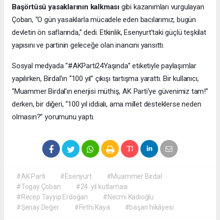
Başörtüsü yasaklarının kalkması
gibi kazanımları vurgulayan
Çoban, “O gün yasaklarla mücadele eden bacılarımız, bugün
devletin ön saflarında,” dedi. Etkinlik, Esenyurt’taki güçlü teşkilat
yapısını ve partinin geleceğe olan inancını yansıttı.
Sosyal medyada “#AKParti24Yaşında” etiketiyle paylaşımlar
yapılırken, Birdal’ın “100 yıl” çıkışı tartışma yarattı. Bir kullanıcı,
“Muammer Birdal’ın enerjisi müthiş, AK Parti’ye güvenimiz tam!”
derken, bir diğeri, “100 yıl iddialı, ama millet desteklerse neden
olmasın?” yorumunu yaptı.
#AK Parti
#Esenyurt
#Muammer Birdal
#Togay Çoban
#24. yıl kutlaması
#Recep Tayyip Erdoğan
#Necmi Kadıoğlu
#Şenay Değer
#Fethi Kaya
#başarı hikâyesi