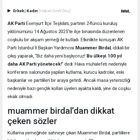
Erkek
|
Kadın
(Haberi Sesli Oku)
AK Parti
Esenyurt İlçe Teşkilatı, partinin 24’üncü kuruluş
yıldönümünü 14 Ağustos 2025’te ilçe binasında düzenlenen
coşkulu bir akşam yemeği ile kutladı. Etkinlikte konuşan AK
Parti İstanbul İl Başkan Yardımcısı
Muammer Birdal
, iddialı bir
çıkış yaparak, “Biz daha yeni başlıyoruz!
Bu ülkeyi 100 yıl
daha AK Parti yönetecek
!” dedi. Hava muhalefeti nedeniyle
konferans salonunda yapılan kutlama, kurucu kadrolar, eski
başkanlar ve partilileri bir araya getirdi. Ancak masa yetersizliği
nedeniyle bazı gençlik kolları üyeleri ayakta kaldı, yine de coşku
eksik olmadı.
muammer birdal’dan dikkat
çeken sözler
Kutlama yemeğinde sahneye çıkan Muammer Birdal, partililere