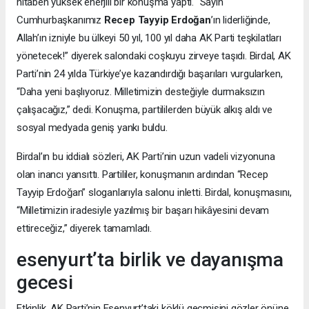
hitaben yüksek enerjili bir konuşma yaptı. “Sayın
Cumhurbaşkanımız
Recep Tayyip Erdoğan
’ın liderliğinde,
Allah’ın izniyle bu ülkeyi 50 yıl, 100 yıl daha AK Parti teşkilatları
yönetecek!” diyerek salondaki coşkuyu zirveye taşıdı. Birdal, AK
Parti’nin 24 yılda Türkiye’ye kazandırdığı başarıları vurgularken,
“Daha yeni başlıyoruz. Milletimizin desteğiyle durmaksızın
çalışacağız,” dedi. Konuşma, partililerden büyük alkış aldı ve
sosyal medyada geniş yankı buldu.
Birdal’ın bu iddialı sözleri, AK Parti’nin uzun vadeli vizyonuna
olan inancı yansıttı. Partililer, konuşmanın ardından “Recep
Tayyip Erdoğan” sloganlarıyla salonu inletti. Birdal, konuşmasını,
“Milletimizin iradesiyle yazılmış bir başarı hikâyesini devam
ettireceğiz,” diyerek tamamladı.
esenyurt’ta birlik ve dayanışma
gecesi
Etkinlik, AK Parti’nin Esenyurt’taki köklü geçmişini gözler önüne