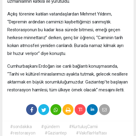
uzmanlarının katkısı ile yürütüldü.
Açılış törenine katılan vatandaşlardan Mehmet Yıldırım,
“Depremin ardından camimizi kaybettiğimizi sanmıştık.
Restorasyonun bu kadar kısa sürede bitmesi, emeği geçen
herkese minnettarız” derken, genç bir öğrenci, “Caminin tarih
kokan atmosferi yeniden canlandı. Burada namaz kılmak ayrı
bir huzur veriyor” diye konuştu.
Cumhurbaşkanı Erdoğan ise canlı bağlantı konuşmasında,
“Tarihi ve kültürel miraslarımızı ayakta tutmak, gelecek nesillere
aktarmak en büyük sorumluluğumuzdur. Gaziantep’te başlayan
restorasyon hamlesi, tüm ülkeye örnek olacak” mesajını iletti.
#sondakika
#gündem
#KurtuluşCamii
#restorasyon
#Gaziantep
#VakıflarHaftası