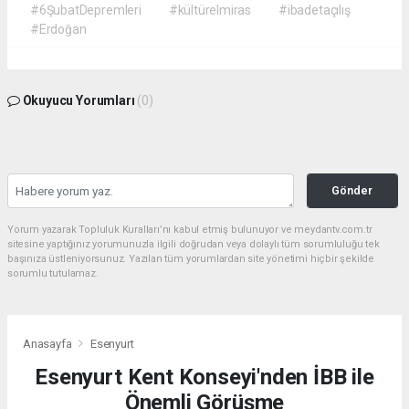
#6ŞubatDepremleri
#kültürelmiras
#ibadetaçılış
#Erdoğan
Okuyucu Yorumları
(0)
Gönder
Yorum yazarak Topluluk Kuralları’nı kabul etmiş bulunuyor ve meydantv.com.tr
sitesine yaptığınız yorumunuzla ilgili doğrudan veya dolaylı tüm sorumluluğu tek
başınıza üstleniyorsunuz. Yazılan tüm yorumlardan site yönetimi hiçbir şekilde
sorumlu tutulamaz.
Anasayfa
Esenyurt
Esenyurt Kent Konseyi'nden İBB ile
Önemli Görüşme