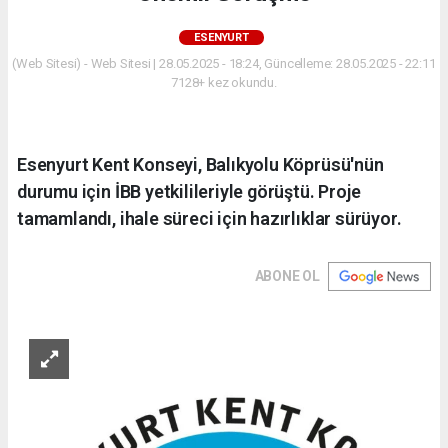
ESENYURT
(Web Sitesi) - Web Sitesi | 28.05.2025 - 18:24, Güncelleme: 28.05.2025 - 22:11
7128+ kez okundu.
Esenyurt Kent Konseyi, Balıkyolu Köprüsü'nün
durumu için İBB yetkilileriyle görüştü. Proje
tamamlandı, ihale süreci için hazırlıklar sürüyor.
ABONE OL