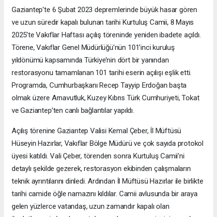
Gaziantep’te 6 Şubat 2023 depremlerinde büyük hasar gören
ve uzun süredir kapalı bulunan tarihi Kurtuluş Camii, 8 Mayıs
2025’te Vakıflar Haftası açılış töreninde yeniden ibadete açıldı.
Törene, Vakıflar Genel Müdürlüğü’nün 101’inci kuruluş
yıldönümü kapsamında Türkiye’nin dört bir yanından
restorasyonu tamamlanan 101 tarihi eserin açılışı eşlik etti.
Programda, Cumhurbaşkanı Recep Tayyip Erdoğan başta
olmak üzere Arnavutluk, Kuzey Kıbrıs Türk Cumhuriyeti, Tokat
ve Gaziantep’ten canlı bağlantılar yapıldı.
Açılış törenine Gaziantep Valisi Kemal Çeber, İl Müftüsü
Hüseyin Hazırlar, Vakıflar Bölge Müdürü ve çok sayıda protokol
üyesi katıldı. Vali Çeber, törenden sonra Kurtuluş Camii’ni
detaylı şekilde gezerek, restorasyon ekibinden çalışmaların
teknik ayrıntılarını dinledi. Ardından İl Müftüsü Hazırlar ile birlikte
tarihi camide öğle namazını kıldılar. Camii avlusunda bir araya
gelen yüzlerce vatandaş, uzun zamandır kapalı olan