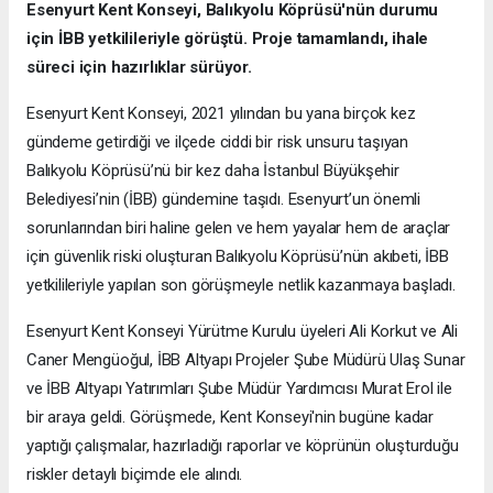
Esenyurt Kent Konseyi, Balıkyolu Köprüsü'nün durumu
için İBB yetkilileriyle görüştü. Proje tamamlandı, ihale
süreci için hazırlıklar sürüyor.
Esenyurt Kent Konseyi, 2021 yılından bu yana birçok kez
gündeme getirdiği ve ilçede ciddi bir risk unsuru taşıyan
Balıkyolu Köprüsü’nü bir kez daha İstanbul Büyükşehir
Belediyesi’nin (İBB) gündemine taşıdı. Esenyurt’un önemli
sorunlarından biri haline gelen ve hem yayalar hem de araçlar
için güvenlik riski oluşturan Balıkyolu Köprüsü’nün akıbeti, İBB
yetkilileriyle yapılan son görüşmeyle netlik kazanmaya başladı.
Esenyurt Kent Konseyi Yürütme Kurulu üyeleri Ali Korkut ve Ali
Caner Mengüoğul, İBB Altyapı Projeler Şube Müdürü Ulaş Sunar
ve İBB Altyapı Yatırımları Şube Müdür Yardımcısı Murat Erol ile
bir araya geldi. Görüşmede, Kent Konseyi'nin bugüne kadar
yaptığı çalışmalar, hazırladığı raporlar ve köprünün oluşturduğu
riskler detaylı biçimde ele alındı.