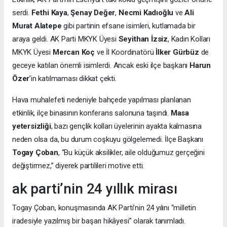
serdi.
Fethi Kaya
,
Şenay Değer
,
Necmi Kadıoğlu
ve
Ali
Murat Alatepe
gibi partinin efsane isimleri, kutlamada bir
araya geldi. AK Parti MKYK Üyesi
Seyithan İzsiz
, Kadın Kolları
MKYK Üyesi
Mercan Koç
ve İl Koordinatörü
İlker Gürbüz
de
geceye katılan önemli isimlerdi. Ancak eski ilçe başkanı
Harun
Özer
’in katılmaması dikkat çekti.
Hava muhalefeti nedeniyle bahçede yapılması planlanan
etkinlik, ilçe binasının konferans salonuna taşındı.
Masa
yetersizliği
, bazı gençlik kolları üyelerinin ayakta kalmasına
neden olsa da, bu durum coşkuyu gölgelemedi. İlçe Başkanı
Togay Çoban
, “Bu küçük aksilikler, aile olduğumuz gerçeğini
değiştirmez,” diyerek partilileri motive etti.
ak parti’nin 24 yıllık mirası
Togay Çoban, konuşmasında AK Parti’nin 24 yılını “milletin
iradesiyle yazılmış bir başarı hikâyesi” olarak tanımladı.