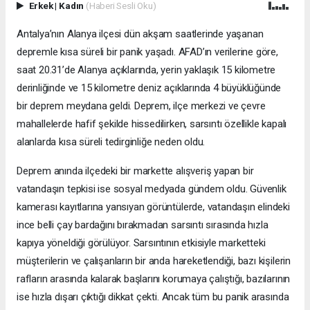
Erkek
|
Kadın
(Haberi Sesli Oku)
Antalya’nın Alanya ilçesi dün akşam saatlerinde yaşanan
depremle kısa süreli bir panik yaşadı. AFAD’ın verilerine göre,
saat 20.31’de Alanya açıklarında, yerin yaklaşık 15 kilometre
derinliğinde ve 15 kilometre deniz açıklarında 4 büyüklüğünde
bir deprem meydana geldi. Deprem, ilçe merkezi ve çevre
mahallelerde hafif şekilde hissedilirken, sarsıntı özellikle kapalı
alanlarda kısa süreli tedirginliğe neden oldu.
Deprem anında ilçedeki bir markette alışveriş yapan bir
vatandaşın tepkisi ise sosyal medyada gündem oldu. Güvenlik
kamerası kayıtlarına yansıyan görüntülerde, vatandaşın elindeki
ince belli çay bardağını bırakmadan sarsıntı sırasında hızla
kapıya yöneldiği görülüyor. Sarsıntının etkisiyle marketteki
müşterilerin ve çalışanların bir anda hareketlendiği, bazı kişilerin
rafların arasında kalarak başlarını korumaya çalıştığı, bazılarının
ise hızla dışarı çıktığı dikkat çekti. Ancak tüm bu panik arasında