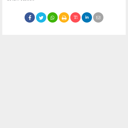
Okuyucu Yorumları
(0)
Gönder
Yorum yazarak Topluluk Kuralları’nı kabul etmiş bulunuyor ve meydantv.com.tr
sitesine yaptığınız yorumunuzla ilgili doğrudan veya dolaylı tüm sorumluluğu tek
başınıza üstleniyorsunuz. Yazılan tüm yorumlardan site yönetimi hiçbir şekilde
sorumlu tutulamaz.
haber paketi
haber scripti
haber yazılımı