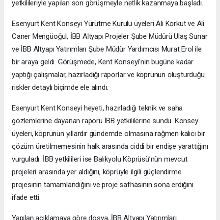
yetkilileriyle yapılan son görüşmeyle netlik kazanmaya başladı.
Esenyurt Kent Konseyi Yürütme Kurulu üyeleri Ali Korkut ve Ali
Caner Mengüoğul, İBB Altyapı Projeler Şube Müdürü Ulaş Sunar
ve İBB Altyapı Yatırımları Şube Müdür Yardımcısı Murat Erol ile
bir araya geldi. Görüşmede, Kent Konseyi'nin bugüne kadar
yaptığı çalışmalar, hazırladığı raporlar ve köprünün oluşturduğu
riskler detaylı biçimde ele alındı.
Esenyurt Kent Konseyi heyeti, hazırladığı teknik ve saha
gözlemlerine dayanan raporu İBB yetkililerine sundu. Konsey
üyeleri, köprünün yıllardır gündemde olmasına rağmen kalıcı bir
çözüm üretilmemesinin halk arasında ciddi bir endişe yarattığını
vurguladı. İBB yetkilileri ise Balıkyolu Köprüsü’nün mevcut
projeleri arasında yer aldığını, köprüyle ilgili güçlendirme
projesinin tamamlandığını ve proje safhasının sona erdiğini
ifade etti.
Yapılan açıklamaya göre dosya, İBB Altyapı Yatırımları