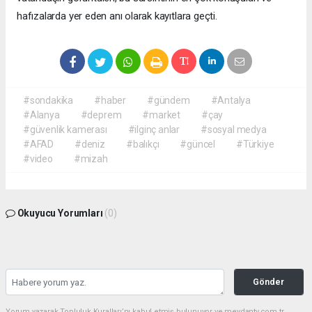
hafızalarda yer eden anı olarak kayıtlara geçti.
#sondakika
#haber
#gündem
#Antalya
#Alanya
#deprem
#market
#çay
#güvenlik kamerası
#ilginç anlar
#sosyal medya
#AFAD
#deniz
#balıkçı
#güncel
#Türkiye
#video
#mizah
Okuyucu Yorumları
(0)
Gönder
Yorum yazarak Topluluk Kuralları’nı kabul etmiş bulunuyor ve meydantv.com.tr