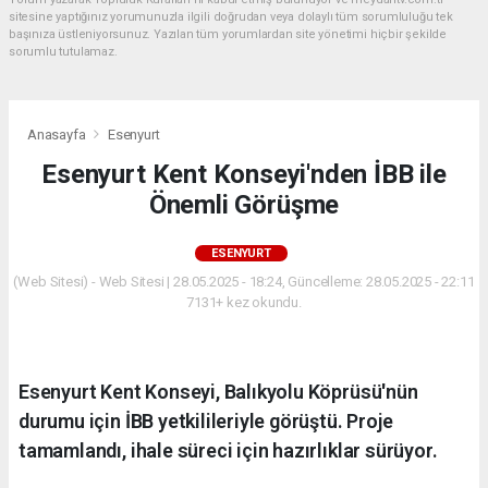
sitesine yaptığınız yorumunuzla ilgili doğrudan veya dolaylı tüm sorumluluğu tek
başınıza üstleniyorsunuz. Yazılan tüm yorumlardan site yönetimi hiçbir şekilde
sorumlu tutulamaz.
Anasayfa
Esenyurt
Esenyurt Kent Konseyi'nden İBB ile
Önemli Görüşme
ESENYURT
(Web Sitesi) - Web Sitesi | 28.05.2025 - 18:24, Güncelleme: 28.05.2025 - 22:11
7131+ kez okundu.
Esenyurt Kent Konseyi, Balıkyolu Köprüsü'nün
durumu için İBB yetkilileriyle görüştü. Proje
tamamlandı, ihale süreci için hazırlıklar sürüyor.