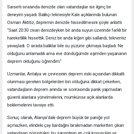
Sarsıntı sırasında denizde olan vatandaşlar ise ilginç bir
deneyim yaşadı. Balıkçı teknesiyle Kale açıklarında bulunan
Osman Aktitiz, depremin denizde hissedilmesini şöyle anlattı:
“Saat 20:30 civarı denizdeyken bir anda suyun üzerinde farklı bir
hareketlilik hissettik. Deniz bir anda leğen gibi sallandı, teknemiz
yavaşladı. O sırada balıklar bile su yüzüne çıkmaya başladı. Ne
olduğunu anlamadık ama eve döndüğümde eşimden yaşananın
deprem olduğunu öğrendim.”
Uzmanlar, Antalya ve çevresinin deprem riski açısından dikkatli
olunması gereken bölgelerden biri olduğuna dikkat çekerken,
vatandaşların deprem anında ve sonrasında panik yapmadan
güvenli alanlara yönelmelerini, mümkünse açık alanlarda
beklemelerini tavsiye etti.
Sonuç olarak, Alanya’daki deprem büyük bir paniğe yol
açmazken, elindeki çay bardağını bırakmadan marketten çıkan
vatandaşın görüntüleri, bu sarsıntının en çok konuşulan ve