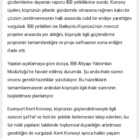
gözlemlerine dayanan raporu İBB yetkililerine sundu. Konsey
üyeleri, köprünün yıllardır gündemde olmasına rağmen kalıcı bir
çözüm üretilmemesinin halk arasında ciddi bir endişe yarattığını
vurguladı. İBB yetkilileri ise Balıkyolu Köprüsü’nün mevcut
projeleri arasında yer aldığını, köprüyle ilgili güçlendirme
projesinin tamamlandığını ve proje safhasının sona erdiğini
ifade etti.
Yapılan açıklamaya göre dosya, İBB Altyapı Yatırımları
Müdürlüğü’ne havale edilmiş durumda. Şu anda ihale süreci
öncesi gerekli hazırlıklar yürütülüyor. Bu hazırlıkların
tamamlanmasının ardından köprüyle ilgili ihale sürecinin
başlatılması planlanıyor.
Esenyurt Kent Konseyi, köprünün güçlendirilmesiyle ilgili
sürecin şeffaf ve hızlı bir şekilde ilerlemesini talep ederken, bu
tür riskli yapıların takibinde toplumsal duyarlılığın artırılması
gerektiğini de vurguladı. Kent Konseyi ayrıca halkın yaşam