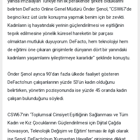
yılında imzalayan Türkiye'nin ilk perakende şirketi olduklarını
belirten DeFacto Online Genel Müdürü Önder Şenol, "CSW67'de
beşinci kez üst üste konuşma yapmak benim için bir zevkti.
Kadınların iş hayatındaki yerinin güçlendirilmesi ve eşitliğinin
teşvik edilmesine yönelik küresel hareketin bir parçası
olmaktan mutluluk duyuyorum. DeFacto, hem teknolojiyi hem
de eğitimi öne çıkaran girişimlerle dünyanın dört bir yanındaki
kadınların yaşamlarını iyileştirmeye kararlıdır" şeklinde konuştu.
Önder Şenol ayrıca 90’dan fazla ülkede faaliyet gösteren
DeFacto’nun çalışanlarının yüzde 53’ün kadın olduğunu
belirtirken, yönetim pozisyonunda ise yüzde 45 oranda kadın
çalışan bulunduğunu söyledi.
CSW67'nin 'Toplumsal Cinsiyet Eşitliğinin Sağlanması ve Tüm
Kadın ve Kız Çocuklarının Güçlendirilmesi için Dijital Çağda
İnovasyon, Teknolojik Değişim ve Eğitim' teması ile ilgili olarak
ise Şenol, DeFacto'nun 'Kumaştan Hayaller’ girişimine dikkat