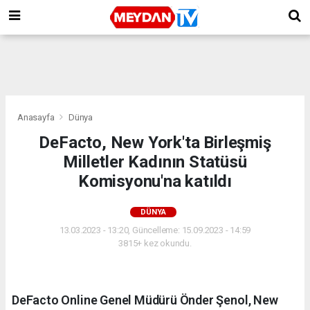
Anasayfa
Dünya
DeFacto, New York'ta Birleşmiş
Milletler Kadının Statüsü
Komisyonu'na katıldı
DÜNYA
13.03.2023 - 13:20, Güncelleme: 15.09.2023 - 14:59
3815+ kez okundu.
DeFacto Online Genel Müdürü Önder Şenol, New