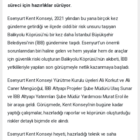
süreci için hazırlıklar sürüyor.
Esenyurt Kent Konseyi, 2021 yılından bu yana birçok kez
gündeme getirdiği ve ilçede ciddi bir risk unsuru taşıyan
Balıkyolu Köprüsü’nü bir kez daha İstanbul Büyükşehir
Belediyesi’nin (İBB) gündemine taşıdı. Esenyurt’un önemli
sorunlarından biri haline gelen ve hem yayalar hem de araçlar
için güvenlik riski oluşturan Balıkyolu Köprüsü’nün akıbeti, İBB
yetkilileriyle yapılan son görüşmeyle netlik kazanmaya başladı.
Esenyurt Kent Konseyi Yürütme Kurulu üyeleri Ali Korkut ve Ali
Caner Mengüoğul, İBB Altyapı Projeler Şube Müdürü Ulaş Sunar
ve İBB Altyapı Yatırımları Şube Müdür Yardımcısı Murat Erol ile
bir araya geldi. Görüşmede, Kent Konseyi'nin bugüne kadar
yaptığı çalışmalar, hazırladığı raporlar ve köprünün oluşturduğu
riskler detaylı biçimde ele alındı.
Esenyurt Kent Konseyi heyeti, hazırladığı teknik ve saha