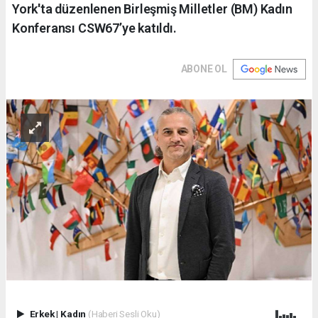
York'ta düzenlenen Birleşmiş Milletler (BM) Kadın
Konferansı CSW67’ye katıldı.
ABONE OL
Erkek
|
Kadın
(Haberi Sesli Oku)