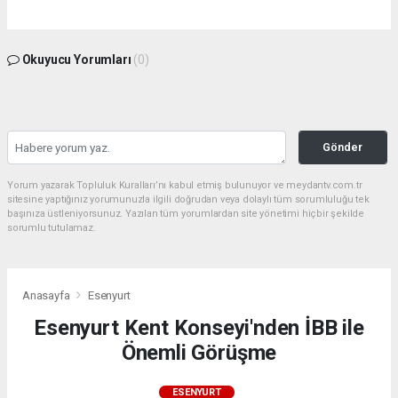
Okuyucu Yorumları
(0)
Gönder
Yorum yazarak Topluluk Kuralları’nı kabul etmiş bulunuyor ve meydantv.com.tr
sitesine yaptığınız yorumunuzla ilgili doğrudan veya dolaylı tüm sorumluluğu tek
başınıza üstleniyorsunuz. Yazılan tüm yorumlardan site yönetimi hiçbir şekilde
sorumlu tutulamaz.
Anasayfa
Esenyurt
Esenyurt Kent Konseyi'nden İBB ile
Önemli Görüşme
ESENYURT