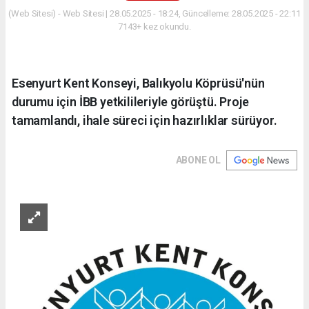
(Web Sitesi) - Web Sitesi | 28.05.2025 - 18:24, Güncelleme: 28.05.2025 - 22:11
7143+ kez okundu.
Esenyurt Kent Konseyi, Balıkyolu Köprüsü'nün
durumu için İBB yetkilileriyle görüştü. Proje
tamamlandı, ihale süreci için hazırlıklar sürüyor.
ABONE OL