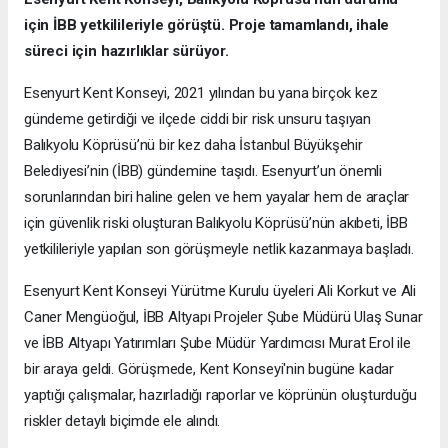
için İBB yetkilileriyle görüştü. Proje tamamlandı, ihale
süreci için hazırlıklar sürüyor.
Esenyurt Kent Konseyi, 2021 yılından bu yana birçok kez
gündeme getirdiği ve ilçede ciddi bir risk unsuru taşıyan
Balıkyolu Köprüsü’nü bir kez daha İstanbul Büyükşehir
Belediyesi’nin (İBB) gündemine taşıdı. Esenyurt’un önemli
sorunlarından biri haline gelen ve hem yayalar hem de araçlar
için güvenlik riski oluşturan Balıkyolu Köprüsü’nün akıbeti, İBB
yetkilileriyle yapılan son görüşmeyle netlik kazanmaya başladı.
Esenyurt Kent Konseyi Yürütme Kurulu üyeleri Ali Korkut ve Ali
Caner Mengüoğul, İBB Altyapı Projeler Şube Müdürü Ulaş Sunar
ve İBB Altyapı Yatırımları Şube Müdür Yardımcısı Murat Erol ile
bir araya geldi. Görüşmede, Kent Konseyi'nin bugüne kadar
yaptığı çalışmalar, hazırladığı raporlar ve köprünün oluşturduğu
riskler detaylı biçimde ele alındı.