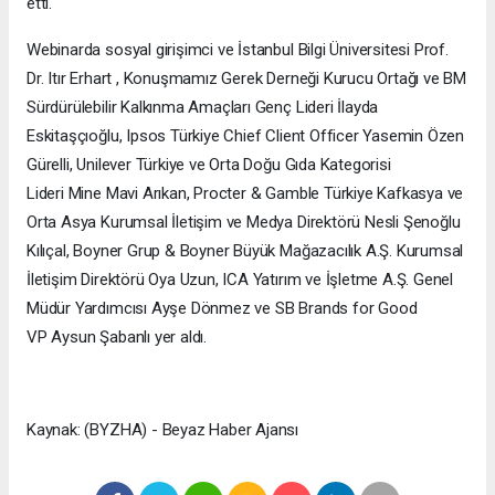
etti.
Webinarda sosyal girişimci ve İstanbul Bilgi Üniversitesi Prof.
Dr. Itır Erhart , Konuşmamız Gerek Derneği Kurucu Ortağı ve BM
Sürdürülebilir Kalkınma Amaçları Genç Lideri İlayda
Eskitaşçıoğlu, Ipsos Türkiye Chief Client Officer Yasemin Özen
Gürelli, Unilever Türkiye ve Orta Doğu Gıda Kategorisi
Lideri Mine Mavi Arıkan, Procter & Gamble Türkiye Kafkasya ve
Orta Asya Kurumsal İletişim ve Medya Direktörü Nesli Şenoğlu
Kılıçal, Boyner Grup & Boyner Büyük Mağazacılık A.Ş. Kurumsal
İletişim Direktörü Oya Uzun, ICA Yatırım ve İşletme A.Ş. Genel
Müdür Yardımcısı Ayşe Dönmez ve SB Brands for Good
VP Aysun Şabanlı yer aldı.
Kaynak: (BYZHA) - Beyaz Haber Ajansı