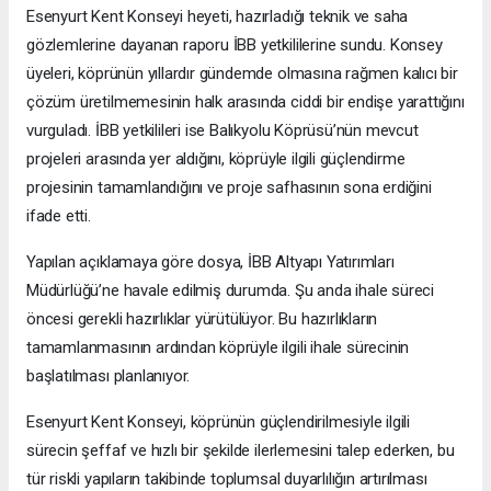
Esenyurt Kent Konseyi heyeti, hazırladığı teknik ve saha
gözlemlerine dayanan raporu İBB yetkililerine sundu. Konsey
üyeleri, köprünün yıllardır gündemde olmasına rağmen kalıcı bir
çözüm üretilmemesinin halk arasında ciddi bir endişe yarattığını
vurguladı. İBB yetkilileri ise Balıkyolu Köprüsü’nün mevcut
projeleri arasında yer aldığını, köprüyle ilgili güçlendirme
projesinin tamamlandığını ve proje safhasının sona erdiğini
ifade etti.
Yapılan açıklamaya göre dosya, İBB Altyapı Yatırımları
Müdürlüğü’ne havale edilmiş durumda. Şu anda ihale süreci
öncesi gerekli hazırlıklar yürütülüyor. Bu hazırlıkların
tamamlanmasının ardından köprüyle ilgili ihale sürecinin
başlatılması planlanıyor.
Esenyurt Kent Konseyi, köprünün güçlendirilmesiyle ilgili
sürecin şeffaf ve hızlı bir şekilde ilerlemesini talep ederken, bu
tür riskli yapıların takibinde toplumsal duyarlılığın artırılması