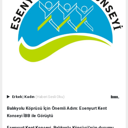
Erkek
|
Kadın
(Haberi Sesli Oku)
Balıkyolu Köprüsü İçin Önemli Adım: Esenyurt Kent
Konseyi İBB ile Görüştü
Esenyurt Kent Konseyi, Balıkyolu Köprüsü'nün durumu