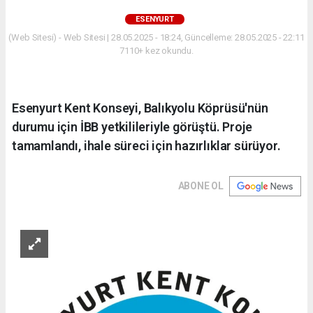
ESENYURT
(Web Sitesi) - Web Sitesi | 28.05.2025 - 18:24, Güncelleme: 28.05.2025 - 22:11
7110+ kez okundu.
Esenyurt Kent Konseyi, Balıkyolu Köprüsü'nün
durumu için İBB yetkilileriyle görüştü. Proje
tamamlandı, ihale süreci için hazırlıklar sürüyor.
ABONE OL