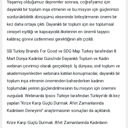
Yaşamış olduğumuz depremler sonrası, coğrafyamız için
dayanıklı bir toplum inşa etmenin ve bu misyon için güçlerimizi
sürdürülebilirlik dönüşümü ekseninde birleştirmenin önemi bir
kez daha ortaya çıktı. Dayanıklı bir toplum için ise toplumsal
cinsiyet eşitliği ve kapsayıcılık ilkelerinin en önemli taşıyıcı
kaldıraç görevi üstlenmesi gerektiğinin altı çizildi.
SB Turkey Brands For Good ve SDG Map Turkey tarafından 8
Mart Dünya Kadınlar Günü’nde Dayanıklı Toplum ve Kadın
webinarı çevrimiçi olarak gerçekleşti. İş dünyası, sivil toplum ve
akademisyenlerden webinara katılan konuşmacılar, dayanıklı bir
toplum inşa etmenin öneminden bahsederken kadının
toplumdaki yerinin güçlendirilmesinin bu misyon için önemini
vurguladı. Webinarda Ipsos Türkiye tarafından Türkiye’de ilk kez
yapılan “Krize Karşı Güçlü Durmak: Afet Zamanlarında
Kadınların Deneyimi” araştırmasının sonuçları da açıklandı.
Krize Karşı Güçlü Durmak: Afet Zamanlarında Kadınların