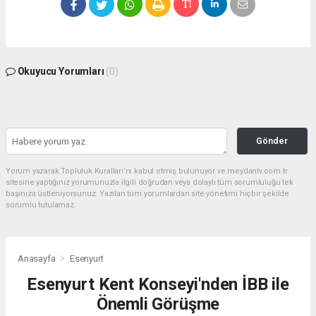
Okuyucu Yorumları
(0)
Gönder
Yorum yazarak Topluluk Kuralları’nı kabul etmiş bulunuyor ve meydantv.com.tr
sitesine yaptığınız yorumunuzla ilgili doğrudan veya dolaylı tüm sorumluluğu tek
başınıza üstleniyorsunuz. Yazılan tüm yorumlardan site yönetimi hiçbir şekilde
sorumlu tutulamaz.
Anasayfa
Esenyurt
Esenyurt Kent Konseyi'nden İBB ile
Önemli Görüşme