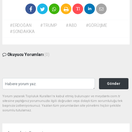
#ERDOĞAN
#TRUMP
#ABD
#GÖRÜŞME
#SONDAKİKA
Okuyucu Yorumları
(0)
Gönder
Yorum yazarak Topluluk Kuralları’nı kabul etmiş bulunuyor ve meydantv.com.tr
sitesine yaptığınız yorumunuzla ilgili doğrudan veya dolaylı tüm sorumluluğu tek
başınıza üstleniyorsunuz. Yazılan tüm yorumlardan site yönetimi hiçbir şekilde
sorumlu tutulamaz.