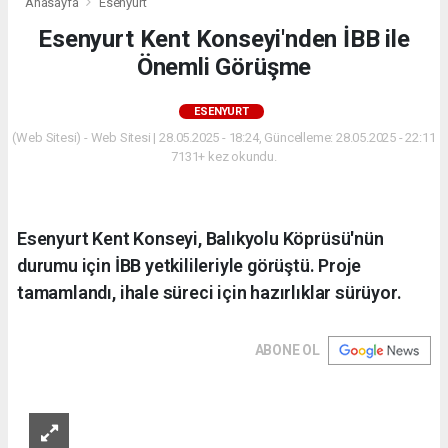
Anasayfa
Esenyurt
Esenyurt Kent Konseyi'nden İBB ile
Önemli Görüşme
ESENYURT
(Web Sitesi) - Web Sitesi | 28.05.2025 - 18:24, Güncelleme: 28.05.2025 - 22:11
7131+ kez okundu.
Esenyurt Kent Konseyi, Balıkyolu Köprüsü'nün
durumu için İBB yetkilileriyle görüştü. Proje
tamamlandı, ihale süreci için hazırlıklar sürüyor.
ABONE OL