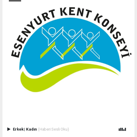
Erkek
|
Kadın
(Haberi Sesli Oku)