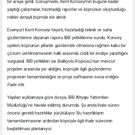
bir araya geldi. Görüşmede, Kent Konseyi'nin bugüne kadar
yaptığı çalışmalar, hazırladığı raporlar ve köprünün oluşturduğu
riskler detaylı biçimde ele alındı.
Esenyurt Kent Konseyi heyeti, hazırladığı teknik ve saha
gözlemlerine dayanan raporu İBB yetkililerine sundu. Konsey
üyeleri, köprünün yıllardır gündemde olmasına rağmen kalıcı bir
çözüm üretilmemesinin halk arasında ciddi bir endişe yarattığını
vurguladı. İBB yetkilileri ise Balıkyolu Köprüsü’nün mevcut
projeleri arasında yer aldığını, köprüyle ilgili güçlendirme
projesinin tamamlandığını ve proje safhasının sona erdiğini
ifade etti.
Yapılan açıklamaya göre dosya, İBB Altyapı Yatırımları
Müdürlüğü’ne havale edilmiş durumda. Şu anda ihale süreci
öncesi gerekli hazırlıklar yürütülüyor. Bu hazırlıkların
tamamlanmasının ardından köprüyle ilgili ihale sürecinin
başlatılması planlanıyor.