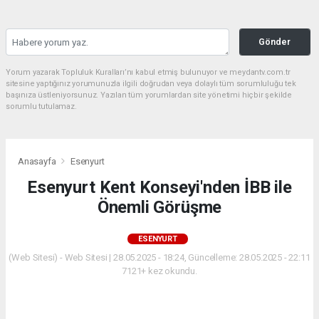
Gönder
Yorum yazarak Topluluk Kuralları’nı kabul etmiş bulunuyor ve meydantv.com.tr
sitesine yaptığınız yorumunuzla ilgili doğrudan veya dolaylı tüm sorumluluğu tek
başınıza üstleniyorsunuz. Yazılan tüm yorumlardan site yönetimi hiçbir şekilde
sorumlu tutulamaz.
Anasayfa
Esenyurt
Esenyurt Kent Konseyi'nden İBB ile
Önemli Görüşme
ESENYURT
(Web Sitesi) - Web Sitesi | 28.05.2025 - 18:24, Güncelleme: 28.05.2025 - 22:11
7121+ kez okundu.