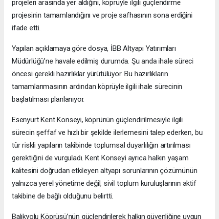
projeleri arasında yer aldığını, köprüyle ilgili güçlendirme
projesinin tamamlandığını ve proje safhasının sona erdiğini
ifade etti.
Yapılan açıklamaya göre dosya, İBB Altyapı Yatırımları
Müdürlüğü’ne havale edilmiş durumda. Şu anda ihale süreci
öncesi gerekli hazırlıklar yürütülüyor. Bu hazırlıkların
tamamlanmasının ardından köprüyle ilgili ihale sürecinin
başlatılması planlanıyor.
Esenyurt Kent Konseyi, köprünün güçlendirilmesiyle ilgili
sürecin şeffaf ve hızlı bir şekilde ilerlemesini talep ederken, bu
tür riskli yapıların takibinde toplumsal duyarlılığın artırılması
gerektiğini de vurguladı. Kent Konseyi ayrıca halkın yaşam
kalitesini doğrudan etkileyen altyapı sorunlarının çözümünün
yalnızca yerel yönetime değil, sivil toplum kuruluşlarının aktif
takibine de bağlı olduğunu belirtti.
Balıkyolu Köprüsü’nün güçlendirilerek halkın güvenliğine uygun