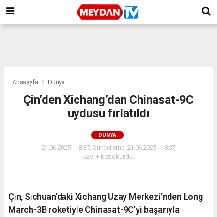
Anasayfa
Dünya
Çin’den Xichang’dan Chinasat-9C
uydusu fırlatıldı
DÜNYA
21.06.2025 - 18:37, Güncelleme: 21.06.2025 - 18:37
5291+ kez okundu.
Çin, Sichuan’daki Xichang Uzay Merkezi’nden Long
March-3B roketiyle Chinasat-9C’yi başarıyla