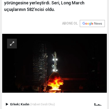
yörüngesine yerleştirdi. Seri, Long March
uçuşlarının 582’ncisi oldu.
ABONE OL
Erkek
|
Kadın
(Haberi Sesli Oku)