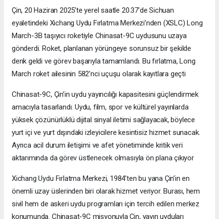
Çin, 20 Haziran 2025’te yerel saatle 20.37’de Sichuan
eyaletindeki Xichang Uydu Fırlatma Merkezi’nden (XSLC) Long
March-3B taşıyıcı roketiyle Chinasat-9C uydusunu uzaya
gönderdi. Roket, planlanan yörüngeye sorunsuz bir şekilde
denk geldi ve görev başarıyla tamamlandı. Bu fırlatma, Long
March roket ailesinin 582’nci uçuşu olarak kayıtlara geçti
Chinasat-9C, Çin’in uydu yayıncılığı kapasitesini güçlendirmek
amacıyla tasarlandı. Uydu, film, spor ve kültürel yayınlarda
yüksek çözünürlüklü dijital sinyal iletimi sağlayacak, böylece
yurt içi ve yurt dışındaki izleyicilere kesintisiz hizmet sunacak.
Ayrıca acil durum iletişimi ve afet yönetiminde kritik veri
aktarımında da görev üstlenecek olmasıyla ön plana çıkıyor
Xichang Uydu Fırlatma Merkezi, 1984’ten bu yana Çin’in en
önemli uzay üslerinden biri olarak hizmet veriyor. Burası, hem
sivil hem de askeri uydu programları için tercih edilen merkez
konumunda. Chinasat-9C misyonuyla Çin, yayın uyduları