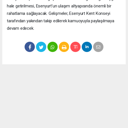
hale getirilmesi, Esenyurt’un ulaşım altyapısında önemli bir
rahatlama sağlayacak. Gelişmeler, Esenyurt Kent Konseyi
tarafından yakından takip edilerek kamuoyuyla paylaşılmaya
devam edecek.
Okuyucu Yorumları
(0)
Gönder
Yorum yazarak Topluluk Kuralları’nı kabul etmiş bulunuyor ve meydantv.com.tr
sitesine yaptığınız yorumunuzla ilgili doğrudan veya dolaylı tüm sorumluluğu tek
başınıza üstleniyorsunuz. Yazılan tüm yorumlardan site yönetimi hiçbir şekilde
sorumlu tutulamaz.