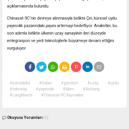
açıklamasında bulundu.
Chinasat-9C’nin devreye alınmasıyla birlikte Çin, küresel uydu
yayıncılık pazarındaki payını artırmayı hedefliyor. Analistler, bu
son adımla birlikte ülkenin uzay sanayiinin ileri düzeyde
entegrasyon ve yerli teknolojilerle büyümeye devam ettiğini
vurguluyor.
#sondakika
#haber
#gündem
#uzay
#uydu
#teknoloji
#yayıncılık
#bilim
#Xichang
#LongMarch
#Chinasat-9C Kaynaklar
Okuyucu Yorumları
(0)