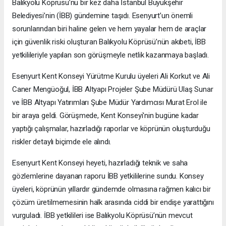
Balıkyolu Köprüsü’nü bir kez daha İstanbul Büyükşehir
Belediyesi’nin (İBB) gündemine taşıdı. Esenyurt’un önemli
sorunlarından biri haline gelen ve hem yayalar hem de araçlar
için güvenlik riski oluşturan Balıkyolu Köprüsü’nün akıbeti, İBB
yetkilileriyle yapılan son görüşmeyle netlik kazanmaya başladı.
Esenyurt Kent Konseyi Yürütme Kurulu üyeleri Ali Korkut ve Ali
Caner Mengüoğul, İBB Altyapı Projeler Şube Müdürü Ulaş Sunar
ve İBB Altyapı Yatırımları Şube Müdür Yardımcısı Murat Erol ile
bir araya geldi. Görüşmede, Kent Konseyi'nin bugüne kadar
yaptığı çalışmalar, hazırladığı raporlar ve köprünün oluşturduğu
riskler detaylı biçimde ele alındı.
Esenyurt Kent Konseyi heyeti, hazırladığı teknik ve saha
gözlemlerine dayanan raporu İBB yetkililerine sundu. Konsey
üyeleri, köprünün yıllardır gündemde olmasına rağmen kalıcı bir
çözüm üretilmemesinin halk arasında ciddi bir endişe yarattığını
vurguladı. İBB yetkilileri ise Balıkyolu Köprüsü’nün mevcut