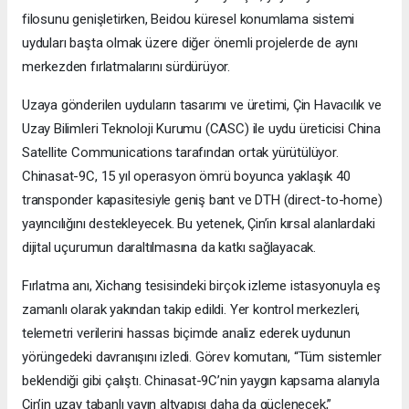
filosunu genişletirken, Beidou küresel konumlama sistemi
uyduları başta olmak üzere diğer önemli projelerde de aynı
merkezden fırlatmalarını sürdürüyor.
Uzaya gönderilen uyduların tasarımı ve üretimi, Çin Havacılık ve
Uzay Bilimleri Teknoloji Kurumu (CASC) ile uydu üreticisi China
Satellite Communications tarafından ortak yürütülüyor.
Chinasat-9C, 15 yıl operasyon ömrü boyunca yaklaşık 40
transponder kapasitesiyle geniş bant ve DTH (direct-to-home)
yayıncılığını destekleyecek. Bu yetenek, Çin’in kırsal alanlardaki
dijital uçurumun daraltılmasına da katkı sağlayacak.
Fırlatma anı, Xichang tesisindeki birçok izleme istasyonuyla eş
zamanlı olarak yakından takip edildi. Yer kontrol merkezleri,
telemetri verilerini hassas biçimde analiz ederek uydunun
yörüngedeki davranışını izledi. Görev komutanı, “Tüm sistemler
beklendiği gibi çalıştı. Chinasat-9C’nin yaygın kapsama alanıyla
Çin’in uzay tabanlı yayın altyapısı daha da güçlenecek,”