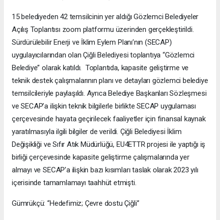
15 belediyeden 42 temsilcinin yer aldığı Gözlemci Belediyeler
Açılış Toplantısı zoom platformu üzerinden gerçekleştirildi.
Sürdürülebilir Enerji ve İklim Eylem Planı’nın (SECAP)
uygulayıcılarından olan Çiğli Belediyesi toplantıya “Gözlemci
Belediye” olarak katıldı. Toplantıda, kapasite geliştirme ve
teknik destek çalışmalarının planı ve detayları gözlemci belediye
temsilcileriyle paylaşıldı. Ayrıca Belediye Başkanları Sözleşmesi
ve SECAP’a ilişkin teknik bilgilerle birlikte SECAP uygulaması
çerçevesinde hayata geçirilecek faaliyetler için finansal kaynak
yaratılmasıyla ilgili bilgiler de verildi. Çiğli Belediyesi İklim
Değişikliği ve Sıfır Atık Müdürlüğü, EU4ETTR projesi ile yaptığı iş
birliği çerçevesinde kapasite geliştirme çalışmalarında yer
almayı ve SECAP’a ilişkin bazı kısımları taslak olarak 2023 yılı
içerisinde tamamlamayı taahhüt etmişti.
Gümrükçü: “Hedefimiz; Çevre dostu Çiğli”