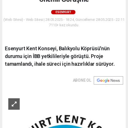
ESENYURT
(Web Sitesi) - Web Sitesi | 28.05.2025 - 18:24, Güncelleme: 28.05.2025 - 22:11
7110+ kez okundu.
Esenyurt Kent Konseyi, Balıkyolu Köprüsü'nün
durumu için İBB yetkilileriyle görüştü. Proje
tamamlandı, ihale süreci için hazırlıklar sürüyor.
ABONE OL