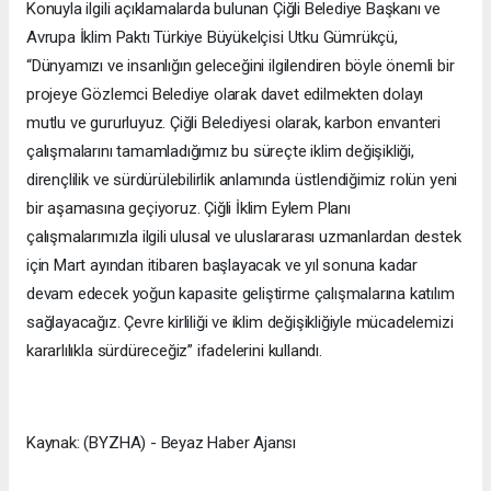
Konuyla ilgili açıklamalarda bulunan Çiğli Belediye Başkanı ve
Avrupa İklim Paktı Türkiye Büyükelçisi Utku Gümrükçü,
“Dünyamızı ve insanlığın geleceğini ilgilendiren böyle önemli bir
projeye Gözlemci Belediye olarak davet edilmekten dolayı
mutlu ve gururluyuz. Çiğli Belediyesi olarak, karbon envanteri
çalışmalarını tamamladığımız bu süreçte iklim değişikliği,
dirençlilik ve sürdürülebilirlik anlamında üstlendiğimiz rolün yeni
bir aşamasına geçiyoruz. Çiğli İklim Eylem Planı
çalışmalarımızla ilgili ulusal ve uluslararası uzmanlardan destek
için Mart ayından itibaren başlayacak ve yıl sonuna kadar
devam edecek yoğun kapasite geliştirme çalışmalarına katılım
sağlayacağız. Çevre kirliliği ve iklim değişikliğiyle mücadelemizi
kararlılıkla sürdüreceğiz” ifadelerini kullandı.
Kaynak: (BYZHA) - Beyaz Haber Ajansı