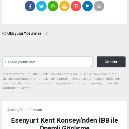
Okuyucu Yorumları
(0)
Gönder
Yorum yazarak Topluluk Kuralları’nı kabul etmiş bulunuyor ve meydantv.com.tr
sitesine yaptığınız yorumunuzla ilgili doğrudan veya dolaylı tüm sorumluluğu tek
başınıza üstleniyorsunuz. Yazılan tüm yorumlardan site yönetimi hiçbir şekilde
sorumlu tutulamaz.
Anasayfa
Esenyurt
Esenyurt Kent Konseyi'nden İBB ile
Önemli Görüşme