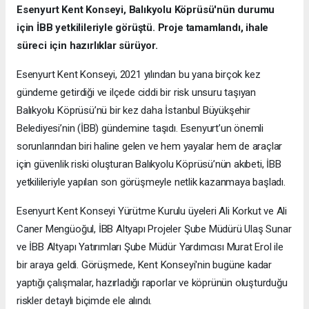
Esenyurt Kent Konseyi, Balıkyolu Köprüsü'nün durumu
için İBB yetkilileriyle görüştü. Proje tamamlandı, ihale
süreci için hazırlıklar sürüyor.
Esenyurt Kent Konseyi, 2021 yılından bu yana birçok kez
gündeme getirdiği ve ilçede ciddi bir risk unsuru taşıyan
Balıkyolu Köprüsü’nü bir kez daha İstanbul Büyükşehir
Belediyesi’nin (İBB) gündemine taşıdı. Esenyurt’un önemli
sorunlarından biri haline gelen ve hem yayalar hem de araçlar
için güvenlik riski oluşturan Balıkyolu Köprüsü’nün akıbeti, İBB
yetkilileriyle yapılan son görüşmeyle netlik kazanmaya başladı.
Esenyurt Kent Konseyi Yürütme Kurulu üyeleri Ali Korkut ve Ali
Caner Mengüoğul, İBB Altyapı Projeler Şube Müdürü Ulaş Sunar
ve İBB Altyapı Yatırımları Şube Müdür Yardımcısı Murat Erol ile
bir araya geldi. Görüşmede, Kent Konseyi'nin bugüne kadar
yaptığı çalışmalar, hazırladığı raporlar ve köprünün oluşturduğu
riskler detaylı biçimde ele alındı.